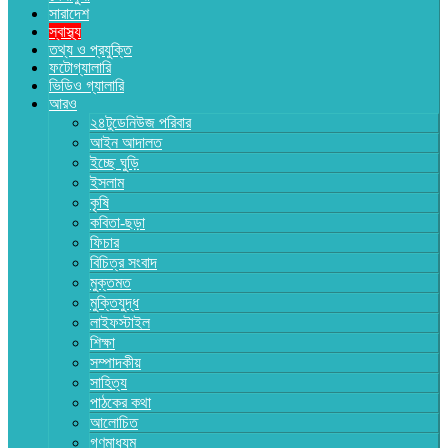
সারাদেশ
স্বাস্থ্য
তথ্য ও প্রযুক্তি
ফটোগ্যালারি
ভিডিও গ্যালারি
আরও
২৪টুডেনিউজ পরিবার
আইন আদালত
ইচ্ছে ঘুড়ি
ইসলাম
কৃষি
কবিতা-ছড়া
ফিচার
বিচিত্র সংবাদ
মুক্তমত
মুক্তিযুদ্ধ
লাইফস্টাইল
শিক্ষা
সম্পাদকীয়
সাহিত্য
পাঠকের কথা
আলোচিত
গণমাধ্যম