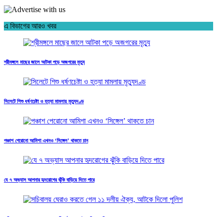
এ বিভাগের আরও খবর
শ্রীমঙ্গলে মাছের জালে আটকা পড়ে অজগরের মৃত্যু
সিলেটে শিশু ধর্ষণচেষ্টা ও হত্যা মামলায় মৃত্যুদণ্ড
পঞ্চাশ পেরোনো আমিশা এখনও ‘সিঙ্গেল’ থাকতে চান
যে ৭ অভ্যাস আপনার হৃদরোগের ঝুঁকি বাড়িয়ে দিতে পারে