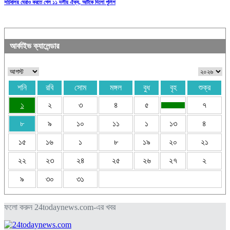
সচিবালয় ঘেরাও করতে গেল ১১ দলীয় ঐক্য, আটকে দিলো পুলিশ
আর্কাইভ ক্যালেন্ডার
শনি
রবি
সোম
মঙ্গল
বুধ
বৃহ
শুক্র
১
২
৩
৪
৫
৭
৮
৯
১০
১১
১
১৩
৪
১৫
১৬
১
৮
১৯
২০
২১
২২
২৩
২৪
২৫
২৬
২৭
২
৯
৩০
৩১
ফলো করুন 24todaynews.com-এর খবর