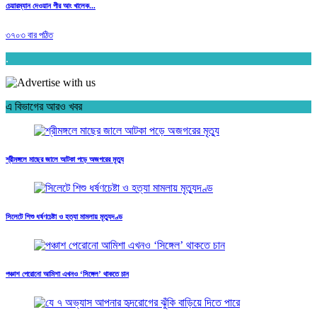
চেয়ারম্যান দেওয়ান পীর আং খালেক...
৩৭০৩ বার পঠিত
.
এ বিভাগের আরও খবর
শ্রীমঙ্গলে মাছের জালে আটকা পড়ে অজগরের মৃত্যু
সিলেটে শিশু ধর্ষণচেষ্টা ও হত্যা মামলায় মৃত্যুদণ্ড
পঞ্চাশ পেরোনো আমিশা এখনও ‘সিঙ্গেল’ থাকতে চান