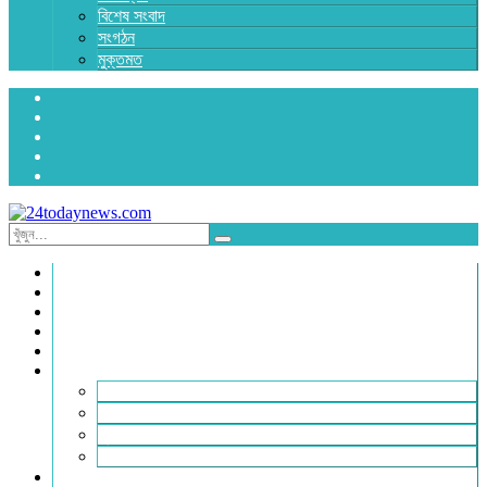
বিশেষ সংবাদ
সংগঠন
মুক্তমত
প্রচ্ছদ
জাতীয়
রাজনীতি
অর্থনীতি
আন্তর্জাতিক
জেলা সংবাদ
হবিগঞ্জ
মৌলভীবাজার
সুনামগঞ্জ
সিলেট
বিনোদন