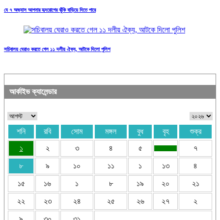
যে ৭ অভ্যাস আপনার হৃদরোগের ঝুঁকি বাড়িয়ে দিতে পারে
সচিবালয় ঘেরাও করতে গেল ১১ দলীয় ঐক্য, আটকে দিলো পুলিশ
আর্কাইভ ক্যালেন্ডার
শনি
রবি
সোম
মঙ্গল
বুধ
বৃহ
শুক্র
১
২
৩
৪
৫
৭
৮
৯
১০
১১
১
১৩
৪
১৫
১৬
১
৮
১৯
২০
২১
২২
২৩
২৪
২৫
২৬
২৭
২
৯
৩০
৩১