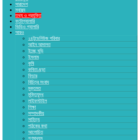
সারাদেশ
স্বাস্থ্য
তথ্য ও প্রযুক্তি
ফটোগ্যালারি
ভিডিও গ্যালারি
আরও
২৪টুডেনিউজ পরিবার
আইন আদালত
ইচ্ছে ঘুড়ি
ইসলাম
কৃষি
কবিতা-ছড়া
ফিচার
বিচিত্র সংবাদ
মুক্তমত
মুক্তিযুদ্ধ
লাইফস্টাইল
শিক্ষা
সম্পাদকীয়
সাহিত্য
পাঠকের কথা
আলোচিত
গণমাধ্যম