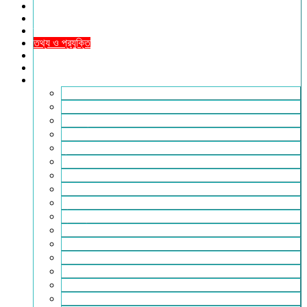
খেলাধুলা
সারাদেশ
স্বাস্থ্য
তথ্য ও প্রযুক্তি
ফটোগ্যালারি
ভিডিও গ্যালারি
আরও
২৪টুডেনিউজ পরিবার
আইন আদালত
ইচ্ছে ঘুড়ি
ইসলাম
কৃষি
কবিতা-ছড়া
ফিচার
বিচিত্র সংবাদ
মুক্তমত
মুক্তিযুদ্ধ
লাইফস্টাইল
শিক্ষা
সম্পাদকীয়
সাহিত্য
পাঠকের কথা
আলোচিত