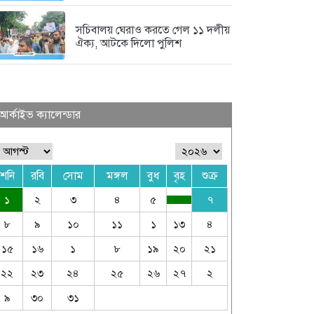
সচিবালয় ঘেরাও করতে গেল ১১ দলীয়
ঐক্য, আটকে দিলো পুলিশ
আর্কাইভ ক্যালেন্ডার
শনি
রবি
সোম
মঙ্গল
বুধ
বৃহ
শুক্র
১
২
৩
৪
৫
৭
৮
৯
১০
১১
১
১৩
৪
১৫
১৬
১
৮
১৯
২০
২১
২২
২৩
২৪
২৫
২৬
২৭
২
৯
৩০
৩১