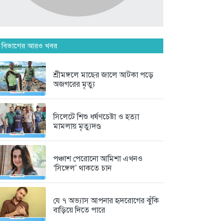
মানিকগঞ্জে পাটের ভরা মৌসুম, ব্যস্ত...
৬ দিন আগে
দৃষ্টিশক্তির জন্য আল্লাহর কৃতজ্ঞতা
 বিভাগের আরও খবর
প্রকাশ...
৬ দিন আগে
শ্রীমঙ্গলে মাছের জালে আটকা পড়ে
অজগরের মৃত্যু
মৌলভীবাজার জেলা তালামীযের
সাধারণ সম্পাদক...
সিলেটে শিশু ধর্ষণচেষ্টা ও হত্যা
৬ দিন আগে
মামলায় মৃত্যুদণ্ড
পঞ্চাশ পেরোনো আমিশা এখনও
‘সিঙ্গেল’ থাকতে চান
যে ৭ অভ্যাস আপনার হৃদরোগের ঝুঁকি
বাড়িয়ে দিতে পারে