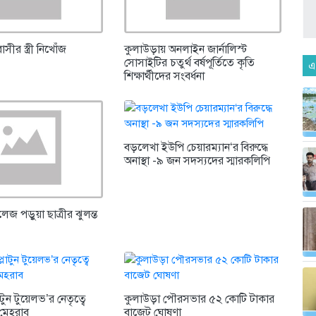
াসীর স্ত্রী নিখোঁজ
কুলাউড়ায় অনলাইন জার্নালিস্ট
সোসাইটির চতুর্থ বর্ষপূর্তিতে কৃতি
এ
শিক্ষার্থীদের সংবর্ধনা
বড়লেখা ইউপি চেয়ারম্যান‘র বিরুদ্ধে
অনাস্থা -৯ জন সদস্যদের স্মারকলিপি
জ পড়ুয়া ছাত্রীর ঝুলন্ত
টুন টুয়েলভ’র নেতৃত্বে
কুলাউড়া পৌরসভার ৫২ কোটি টাকার
মেহরাব
বাজেট ঘোষণা