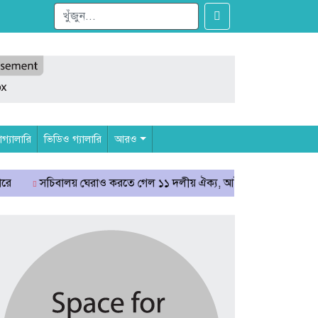
্যালারি
ভিডিও গ্যালারি
আরও
িবালয় ঘেরাও করতে গেল ১১ দলীয় ঐক্য, আটকে দিলো পুলিশ
রাষ্ট্রপ