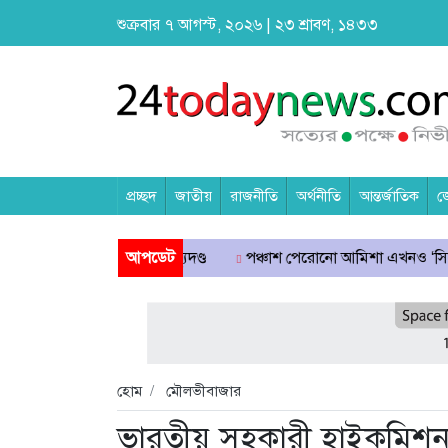
শুক্রবার ৭ আগস্ট, ২০২৬ | ২৩ শ্রাবণ, ১৪৩৩
প্রচ্ছদ
জাতীয়
রাজনীতি
অর্থনীতি
আন্তর্জাতিক
জ
ও হত্যা মামলায় মৃত্যুদণ্ড
আপডেট
পঞ্চাশ পেরোনো আমিশা এখনও ‘সিঙ্গেল’ থাকত
হোম
মৌলভীবাজার
ভারতীয় সহকারী হাইকমিশনারে