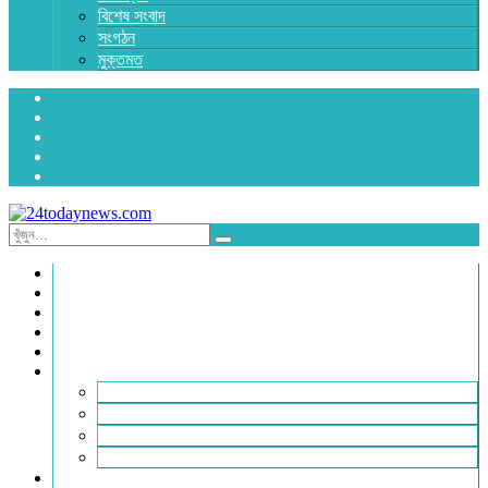
বিশেষ সংবাদ
সংগঠন
মুক্তমত
প্রচ্ছদ
জাতীয়
রাজনীতি
অর্থনীতি
আন্তর্জাতিক
জেলা সংবাদ
হবিগঞ্জ
মৌলভীবাজার
সুনামগঞ্জ
সিলেট
বিনোদন