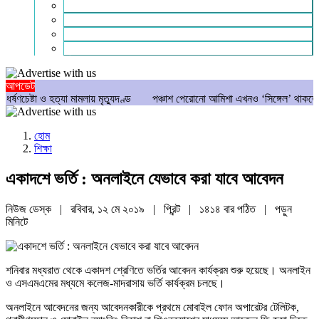
গণমাধ্যম
বিশেষ সংবাদ
সংগঠন
মুক্তমত
আপডেট
ও হত্যা মামলায় মৃত্যুদণ্ড
পঞ্চাশ পেরোনো আমিশা এখনও ‘সিঙ্গেল’ থাকতে চান
যে
হোম
শিক্ষা
একাদশে ভর্তি : অনলাইনে যেভাবে করা যাবে আবেদন
নিউজ ডেস্ক | রবিবার, ১২ মে ২০১৯ |
প্রিন্ট
|
১৪১৪ বার পঠিত
| পড়ুন
মিনিটে
শনিবার মধ্যরাত থেকে একাদশ শ্রেণিতে ভর্তির আবেদন কার্যক্রম শুরু হয়েছে। অনলাইন
ও এসএমএমের মধ্যমে কলেজ-মাদরাসায় ভর্তি কার্যক্রম চলছে।
অনলাইনে আবেদনের জন্য আবেদনকারীকে প্রথমে মোবাইল ফোন অপারেটর টেলিটক,