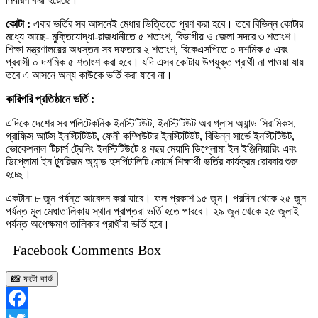
কোটা :
এবার ভর্তির সব আসনেই মেধার ভিত্তিতে পূরণ করা হবে। তবে বিভিন্ন কোটার
মধ্যে আছে- মুক্তিযোদ্ধা-রাজধানীতে ৫ শতাংশ, বিভাগীয় ও জেলা সদরে ৩ শতাংশ।
শিক্ষা মন্ত্রণালয়ের অধস্তন সব দফতরে ২ শতাংশ, বিকেএসপিতে ০ দশমিক ৫ এবং
প্রবাসী ০ দশমিক ৫ শতাংশ করা হবে। যদি এসব কোটায় উপযুক্ত প্রার্থী না পাওয়া যায়
তবে এ আসনে অন্য কাউকে ভর্তি করা যাবে না।
কারিগরি প্রতিষ্ঠানে ভর্তি :
এদিকে দেশের সব পলিটেকনিক ইনস্টিটিউট, ইনস্টিটিউট অব গ্লাস অ্যান্ড সিরামিকস,
গ্রাফিক্স আর্টস ইনস্টিটিউট, ফেনী কম্পিউটার ইনস্টিটিউট, বিভিন্ন সার্ভে ইনস্টিটিউট,
ভোকেশনাল টিচার্স ট্রেনিং ইনস্টিটিউটে ৪ বছর মেয়াদি ডিপ্লোমা ইন ইঞ্জিনিয়ারিং এবং
ডিপ্লোমা ইন ট্যুরিজম অ্যান্ড হসপিটালিটি কোর্সে শিক্ষার্থী ভর্তির কার্যক্রম রোববার শুরু
হচ্ছে।
একটানা ৮ জুন পর্যন্ত আবেদন করা যাবে। ফল প্রকাশ ১৫ জুন। পরদিন থেকে ২৫ জুন
পর্যন্ত মূল মেধাতালিকায় স্থান প্রাপ্তরা ভর্তি হতে পারবে। ২৯ জুন থেকে ২৫ জুলাই
পর্যন্ত অপেক্ষমাণ তালিকার প্রার্থীরা ভর্তি হবে।
Facebook Comments Box
📸 ফটো কার্ড