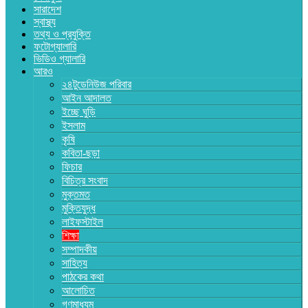
সারাদেশ
স্বাস্থ্য
তথ্য ও প্রযুক্তি
ফটোগ্যালারি
ভিডিও গ্যালারি
আরও
২৪টুডেনিউজ পরিবার
আইন আদালত
ইচ্ছে ঘুড়ি
ইসলাম
কৃষি
কবিতা-ছড়া
ফিচার
বিচিত্র সংবাদ
মুক্তমত
মুক্তিযুদ্ধ
লাইফস্টাইল
শিক্ষা
সম্পাদকীয়
সাহিত্য
পাঠকের কথা
আলোচিত
গণমাধ্যম