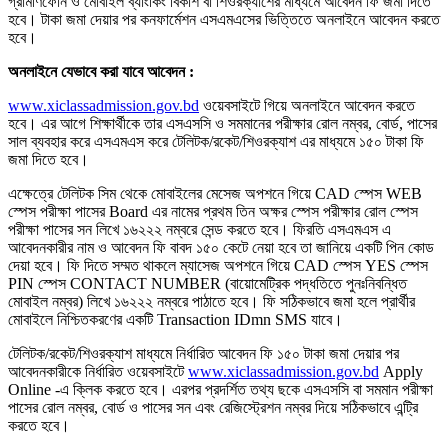
গ্রামীণফোন ও মোবাইল ব্যাংকিং বিকাশ বা শিওরক্যাশের মাধ্যমে আবেদন ফি জমা দিতে
হবে। টাকা জমা দেয়ার পর কনফার্মেশন এসএমএসের ভিত্তিতে অনলাইনে আবেদন করতে
হবে।
অনলাইনে যেভাবে করা যাবে আবেদন :
www.xiclassadmission.gov.bd
ওয়েবসাইটে গিয়ে অনলাইনে আবেদন করতে
হবে। এর আগে শিক্ষার্থীকে তার এসএসসি ও সমমানের পরীক্ষার রোল নম্বর, বোর্ড, পাসের
সাল ব্যবহার করে এসএমএস করে টেলিটক/রকেট/শিওরক্যাশ এর মাধ্যমে ১৫০ টাকা ফি
জমা দিতে হবে।
এক্ষেত্রে টেলিটক সিম থেকে মোবাইলের মেসেজ অপশনে গিয়ে CAD স্পেস WEB
স্পেস পরীক্ষা পাসের Board এর নামের প্রথম তিন অক্ষর স্পেস পরীক্ষার রোল স্পেস
পরীক্ষা পাসের সন লিখে ১৬২২২ নম্বরে সেন্ড করতে হবে। ফিরতি এসএমএস এ
আবেদনকারীর নাম ও আবেদন ফি বাবদ ১৫০ কেটে নেয়া হবে তা জানিয়ে একটি পিন কোড
দেয়া হবে। ফি দিতে সম্মত থাকলে ম্যাসেজ অপশনে গিয়ে CAD স্পেস YES স্পেস
PIN স্পেস CONTACT NUMBER (বায়োমেট্রিক পদ্ধতিতে পুনঃনিবন্ধিত
মোবাইল নম্বর) লিখে ১৬২২২ নম্বরে পাঠাতে হবে। ফি সঠিকভাবে জমা হলে প্রার্থীর
মোবাইলে নিশ্চিতকরণের একটি Transaction IDmn SMS যাবে।
টেলিটক/রকেট/শিওরক্যাশ মাধ্যমে নির্ধারিত আবেদন ফি ১৫০ টাকা জমা দেয়ার পর
আবেদনকারীকে নির্ধারিত ওয়েবসাইটে
www.xiclassadmission.gov.bd
Apply
Online -এ ক্লিক করতে হবে। এরপর প্রদর্শিত তথ্য ছকে এসএসসি বা সমমান পরীক্ষা
পাসের রোল নম্বর, বোর্ড ও পাসের সন এবং রেজিস্ট্রেশন নম্বর দিয়ে সঠিকভাবে এন্ট্রি
করতে হবে।