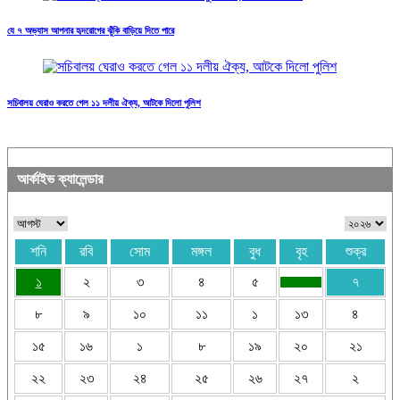
যে ৭ অভ্যাস আপনার হৃদরোগের ঝুঁকি বাড়িয়ে দিতে পারে
সচিবালয় ঘেরাও করতে গেল ১১ দলীয় ঐক্য, আটকে দিলো পুলিশ
আর্কাইভ ক্যালেন্ডার
শনি
রবি
সোম
মঙ্গল
বুধ
বৃহ
শুক্র
১
২
৩
৪
৫
৭
৮
৯
১০
১১
১
১৩
৪
১৫
১৬
১
৮
১৯
২০
২১
২২
২৩
২৪
২৫
২৬
২৭
২