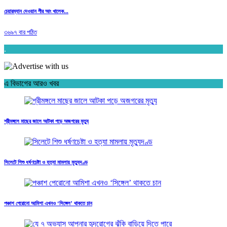
চেয়ারম্যান দেওয়ান পীর আং খালেক...
৩৬৯৭ বার পঠিত
.
এ বিভাগের আরও খবর
শ্রীমঙ্গলে মাছের জালে আটকা পড়ে অজগরের মৃত্যু
সিলেটে শিশু ধর্ষণচেষ্টা ও হত্যা মামলায় মৃত্যুদণ্ড
পঞ্চাশ পেরোনো আমিশা এখনও ‘সিঙ্গেল’ থাকতে চান