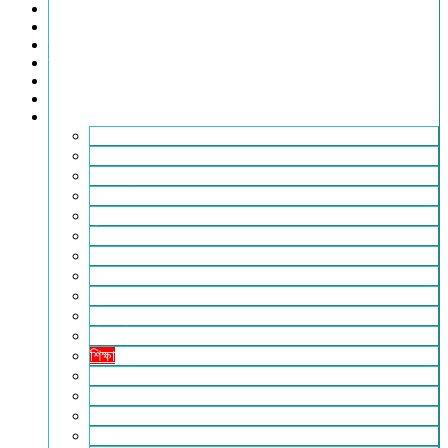
খেলাধুলা
সারাদেশ
স্বাস্থ্য
তথ্য ও প্রযুক্তি
ফটোগ্যালারি
ভিডিও গ্যালারি
আরও
২৪টুডেনিউজ পরিবার
আইন আদালত
ইচ্ছে ঘুড়ি
ইসলাম
কৃষি
কবিতা-ছড়া
ফিচার
বিচিত্র সংবাদ
মুক্তমত
মুক্তিযুদ্ধ
লাইফস্টাইল
শিক্ষা
সম্পাদকীয়
সাহিত্য
পাঠকের কথা
আলোচিত