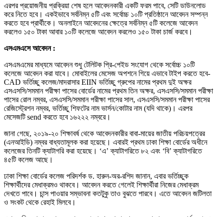
এরপর প্রয়োজনীয় প্রক্রিয়া শেষ হলে আবেদনকারী একটি ফরম পাবে, সেটি ডাউনলোড
করে নিতে হবে। একইভাবে সর্বনিম্ন ৫টি এবং সর্বোচ্চ ১০টি প্রতিষ্ঠানে আবেদন সম্পন্ন
করতে হবে প্রার্থীকে। অনলাইনে আবেদনের ক্ষেত্রে সর্বনিম্ন ৫টি কলেজে আবেদন
করলেও ১৫০ টাকা আবার ১০টি কলেজে আবেদন করলেও ১৫০ টাকা চার্জ করবে।
এসএমএসে আবেদন :
এসএমএমের মাধ্যমে আবেদন শুধু টেলিটক প্রি-পেইড সংযোগ থেকে সর্বোচ্চ ১০টি
কলেজে আবেদন করা যাবে। মোবাইলের মেসেজ অপশনে গিয়ে এভাবে টাইপ করতে হবে-
CAD ভর্তিচ্ছু কলেজ/মাদরাসার EIIN ভর্তিচ্ছু গ্রুপের নামের প্রথম দুই অক্ষর
এসএসসি/সমমান পরীক্ষা পাসের বোর্ডের নামের প্রথম তিন অক্ষর, এসএসসি/সমমান পরীক্ষা
পাসের রোল নম্বর, এসএসসি/সমমান পরীক্ষা পাসের সাল, এসএসসি/সমমান পরীক্ষা পাসের
রেজিস্ট্রেশন নম্বর, ভর্তিচ্ছু শিফটের নাম ভার্সন/কোটার নাম (যদি থাকে)। এরপর
মেসেজটি send করতে হবে ১৬২২২ নম্বরে।
জানা গেছে, ২০১৯-২০ শিক্ষাবর্ষ থেকে আবেদনকারীর বাবা-মায়ের জাতীয় পরিচয়পত্রের
(এনআইডি) নম্বর বাধ্যতামূলক করা হয়েছে। এবারই প্রথম ঢাকা শিক্ষা বোর্ডের অধীনে
কলেজের তিনটি ক্যাটাগরি করা হয়েছে। ‘এ’ ক্যাটাগরিতে ৮২ এবং ‘বি’ ক্যাটাগরিতে
৪৫টি কলেজ আছে।
ঢাকা শিক্ষা বোর্ডের কলেজ পরিদর্শক ড. হারুন-অর-রশিদ জানান, এবার ভর্তিচ্ছুক
শিক্ষার্থীদের মেধাক্রমও থাকবে। আবেদন করতে গেলেই শিক্ষার্থীরা নিজের মেধাক্রম
দেখতে পাবে। চান্স পাওয়ার সম্ভাবনা কতটুকু তাও বুঝতে পারবে। এতে আবেদন জটিলতা
ও সংকট থেকে রেহাই মিলবে।