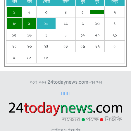
শনি
রবি
সোম
মঙ্গল
বুধ
বৃহ
শুক্র
১
২
৩
৪
৫
৭
৮
৯
১০
১১
১
১৩
৪
১৫
১৬
১
৮
১৯
২০
২১
২২
২৩
২৪
২৫
২৬
২৭
২
৯
৩০
৩১
ফলো করুন 24todaynews.com-এর খবর
সম্পাদক ও প্রকাশক