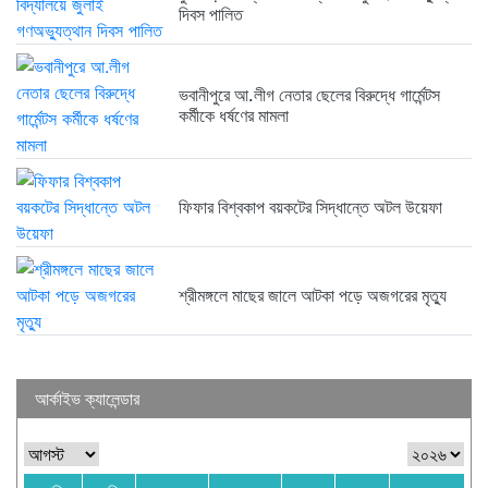
দিবস পালিত
ভবানীপুরে আ.লীগ নেতার ছেলের বিরুদ্ধে গার্মেন্টস
কর্মীকে ধর্ষণের মামলা
ফিফার বিশ্বকাপ বয়কটের সিদ্ধান্তে অটল উয়েফা
শ্রীমঙ্গলে মাছের জালে আটকা পড়ে অজগরের মৃত্যু
আর্কাইভ ক্যালেন্ডার