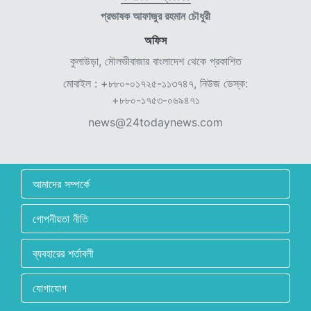
প্রভাষক আফাজুর রহমান চৌধুরী
অফিস
কুলাউড়া, মৌলভীবাজার বাংলাদেশ থেকে প্রকাশিত
মোবাইল : +৮৮০-০১৭২৫-১১৩৭৪৭, নিউজ ডেস্ক:
+৮৮০-১৭৫৩-০৬৯৪৭১
news@24todaynews.com
আমাদের সম্পর্কে
গোপনীয়তা নীতি
ব্যবহারের শর্তাবলী
যোগাযোগ