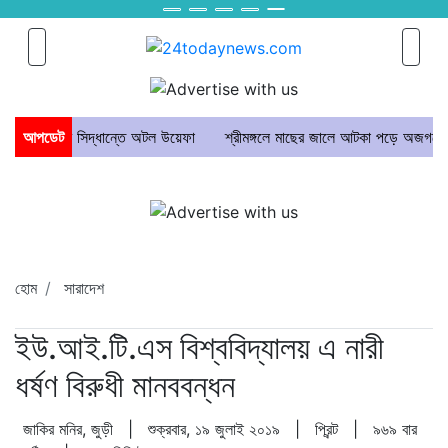
প বয়কটের সিদ্ধান্তে অটল উয়েফা
আপডেট
শ্রীমঙ্গলে মাছের জালে আটকা পড়ে অজগরের মৃত্যু
হোম
সারাদেশ
ইউ.আই.টি.এস বিশ্ববিদ্যালয় এ নারী
ধর্ষণ বিরুধী মানববন্ধন
জাকির মনির, জুড়ী | শুক্রবার, ১৯ জুলাই ২০১৯ |
প্রিন্ট
|
৯৬৯ বার