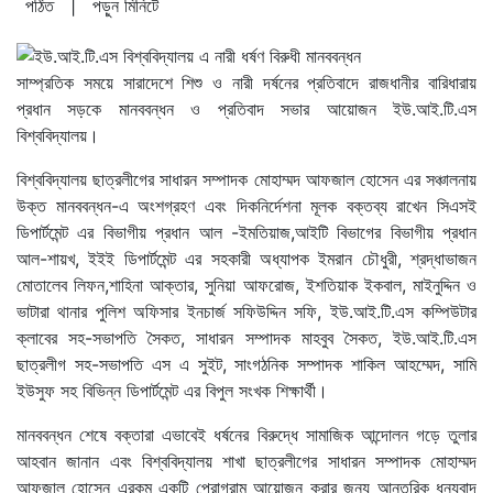
পঠিত
| পড়ুন
মিনিটে
সাম্প্রতিক সময়ে সারাদেশে শিশু ও নারী দর্ষনের প্রতিবাদে রাজধানীর বারিধারায়
প্রধান সড়কে মানববন্ধন ও প্রতিবাদ সভার আয়োজন ইউ.আই.টি.এস
বিশ্ববিদ্যালয়।
বিশ্ববিদ্যালয় ছাত্রলীগের সাধারন সম্পাদক মোহাম্মদ আফজাল হোসেন এর সঞ্চালনায়
উক্ত মানববন্ধন-এ অংশগ্রহণ এবং দিকনির্দেশনা মূলক বক্তব্য রাখেন সিএসই
ডিপার্টমেন্ট এর বিভাগীয় প্রধান আল -ইমতিয়াজ,আইটি বিভাগের বিভাগীয় প্রধান
আল-শায়খ, ইইই ডিপার্টমেন্ট এর সহকারী অধ্যাপক ইমরান চৌধুরী, শ্রদ্ধাভাজন
মোতালেব লিফন,শাহিনা আক্তার, সুনিয়া আফরোজ, ইশতিয়াক ইকবাল, মাইনুদ্দিন ও
ভাটারা থানার পুলিশ অফিসার ইনচার্জ সফিউদ্দিন সফি, ইউ.আই.টি.এস কম্পিউটার
ক্লাবের সহ-সভাপতি সৈকত, সাধারন সম্পাদক মাহবুব সৈকত, ইউ.আই.টি.এস
ছাত্রলীগ সহ-সভাপতি এস এ সুইট, সাংগঠনিক সম্পাদক শাকিল আহম্মেদ, সামি
ইউসুফ সহ বিভিন্ন ডিপার্টমেন্ট এর বিপুল সংখক শিক্ষার্থী।
মানববন্ধন শেষে বক্তারা এভাবেই ধর্ষনের বিরুদ্ধে সামাজিক আন্দোলন গড়ে তুলার
আহবান জানান এবং বিশ্ববিদ্যালয় শাখা ছাত্রলীগের সাধারন সম্পাদক মোহাম্মদ
আফজাল হোসেন এরকম একটি প্রোগ্রাম আয়োজন করার জন্য আন্তরিক ধন্যবাদ