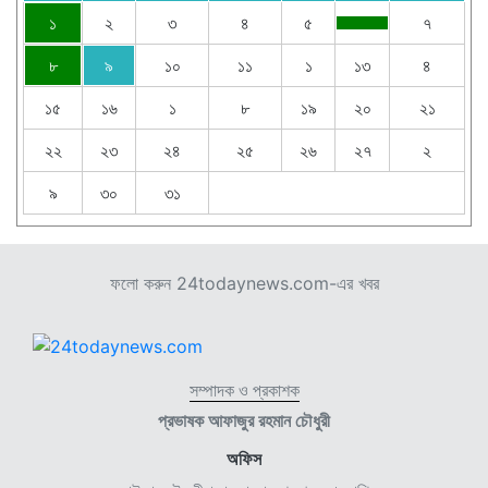
১
২
৩
৪
৫
৭
৮
৯
১০
১১
১
১৩
৪
১৫
১৬
১
৮
১৯
২০
২১
২২
২৩
২৪
২৫
২৬
২৭
২
৯
৩০
৩১
ফলো করুন 24todaynews.com-এর খবর
সম্পাদক ও প্রকাশক
প্রভাষক আফাজুর রহমান চৌধুরী
অফিস