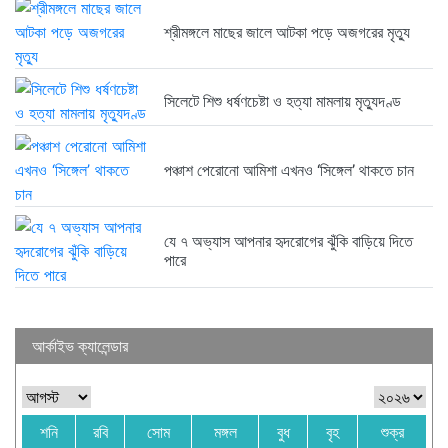
শ্রীমঙ্গলে মাছের জালে আটকা পড়ে অজগরের মৃত্যু
সিলেটে শিশু ধর্ষণচেষ্টা ও হত্যা মামলায় মৃত্যুদণ্ড
পঞ্চাশ পেরোনো আমিশা এখনও ‘সিঙ্গেল’ থাকতে চান
যে ৭ অভ্যাস আপনার হৃদরোগের ঝুঁকি বাড়িয়ে দিতে
পারে
আর্কাইভ ক্যালেন্ডার
শনি
রবি
সোম
মঙ্গল
বুধ
বৃহ
শুক্র