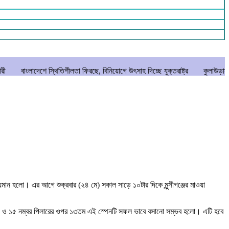
থিতিশীলতা ফিরছে, বিনিয়োগে উৎসাহ দিচ্ছে যুক্তরাষ্ট্র
কুলাউড়ায় বিশ্ব মাতৃদুগ্ধ সপ
শ্যমান হলো। এর আগে শুক্রবার (২৪ মে) সকাল সাড়ে ১০টার দিকে মুন্সীগঞ্জের মাওয়া
ে ১৪ ও ১৫ নম্বর পিলারের ওপর ১৩তম এই স্পেনটি সফল ভাবে বসানো সম্ভব হলো। এটি হবে