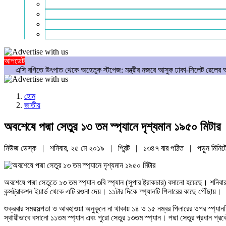
গণমাধ্যম
বিশেষ সংবাদ
সংগঠন
মুক্তমত
আপডেট
পাত থেকে অহেতুক স্টপেজ: মন্ত্রীর নজরে আসুক ঢাকা-সিলেট রেলের আসল রূপ
আমার 
হোম
জাতীয়
অবশেষে পদ্মা সেতুর ১৩ তম স্প্যানে দৃশ্যমান ১৯৫০ মিটার
নিউজ ডেস্ক | শনিবার, ২৫ মে ২০১৯ |
প্রিন্ট
|
১৩৪৭ বার পঠিত
| পড়ুন
মিনিট
অবশেষে পদ্মা সেতুতে ১৩ তম স্প্যান ৩বি স্প্যান (সুপার ষ্ট্রাকচার) বসানো হয়েছে। শনি
কন্সট্রাকশন ইয়ার্ড থেকে এটি রওনা দেয়। ১১টার দিকে স্প্যানটি পিলারের কাছে পৌঁছায়।
শুক্রবার সময়সল্পতা ও আবহাওয়া অনুকূলে না থাকায় ১৪ ও ১৫ নম্বর পিলারের ওপর স্প্য
স্থায়ীভাবে বসানো ১১তম স্প্যান এবং পুরো সেতুর ১৩তম স্প্যান। পদ্মা সেতুর প্রধান প