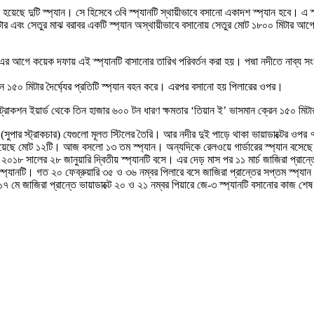
ো হয়েছে দুটি স্প্যান। সে হিসেবে ৩বি স্প্যানটি স্থায়ীভাবে বসানো একাদশ স্প্যান হবে। এ 
টার এবং সেতুর মাঝ বরাবর একটি স্প্যান অস্থায়ীভাবে বসানোয় সেতুর মোট ১৮০০ মিটার আগেই
র আগে কয়েক দফায় এই স্প্যানটি বাসানোর তারিখ পরিবর্তন করা হয়। পদ্মা নদীতে নাব্য সংকট 
েন ১৫০ মিটার দৈর্ঘ্যের প্রতিটি স্প্যান বহন করে। এরপর বসানো হয় পিলারের ওপর।
ন্সট্রাকশন ইয়ার্ড থেকে তিন হাজার ৬০০ টন ধারণ ক্ষমতার ‘তিয়ান ই’ ভাসমান ক্রেন ১৫০ মিট
ান (সুপার স্ট্রাকচার) যেগুলো মূলত স্টিলের তৈরি। আর নদীর দুই পাড়ে থাকা ভায়াডাক্টের ও
সানো হয়েছে মোট ১২টি। আজ বসলো ১৩ তম স্প্যান। অন্যদিকে রেলওয়ে গার্ডারের স্প্যান বস
 ২০১৮ সালের ২৮ জানুয়ারি দ্বিতীয় স্প্যানটি বসে। এর দেড় মাস পর ১১ মার্চ জাজিরা প্রান
স্প্যানটি। গত ২০ ফেব্রুয়ারি ৩৫ ও ৩৬ নম্বর পিলারে বসে জাজিরা প্রান্তের সপ্তম স্প্যান
 ১৭ মে জাজিরা প্রান্তে ভায়াডাক্টে ২০ ও ২১ নম্বর পিয়ারে জে-৩ স্প্যানটি বসানোর কাজ 