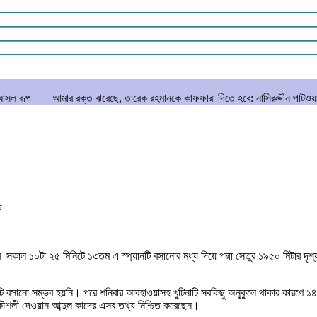
রক্ত ঝরেছে, তারেক রহমানকে কাফফারা দিতে হবে: নাসিরুদ্দীন পাটওয়ারী
বাংলাদেশে স্
ে
বার সকাল ১০টা ২৫ মিনিটে ১৩তম এ স্প্যানটি বসানোর মধ্য দিয়ে পদ্মা সেতুর ১৯৫০ মিটার দৃ
ানটি বসানো সম্ভব হয়নি। পরে শনিবার আবহাওয়াসহ খুটিনাটি সবকিছু অনুকুলে থাকার কারণ
্রকৌশলী দেওয়ান আব্দুল কাদের এসব তথ্য নিশ্চিত করেছেন।