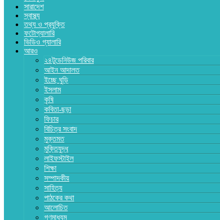
সারাদেশ
স্বাস্থ্য
তথ্য ও প্রযুক্তি
ফটোগ্যালারি
ভিডিও গ্যালারি
আরও
২৪টুডেনিউজ পরিবার
আইন আদালত
ইচ্ছে ঘুড়ি
ইসলাম
কৃষি
কবিতা-ছড়া
ফিচার
বিচিত্র সংবাদ
মুক্তমত
মুক্তিযুদ্ধ
লাইফস্টাইল
শিক্ষা
সম্পাদকীয়
সাহিত্য
পাঠকের কথা
আলোচিত
গণমাধ্যম