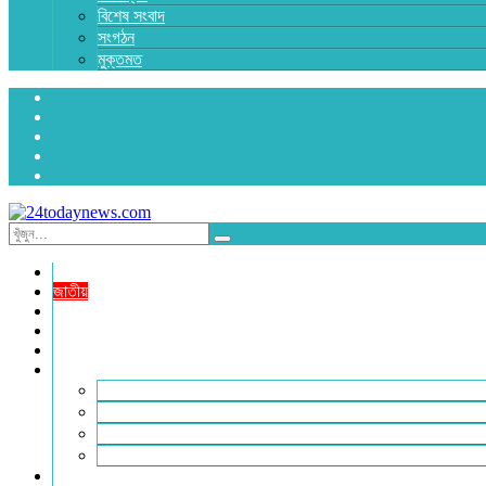
বিশেষ সংবাদ
সংগঠন
মুক্তমত
প্রচ্ছদ
জাতীয়
রাজনীতি
অর্থনীতি
আন্তর্জাতিক
জেলা সংবাদ
হবিগঞ্জ
মৌলভীবাজার
সুনামগঞ্জ
সিলেট
বিনোদন