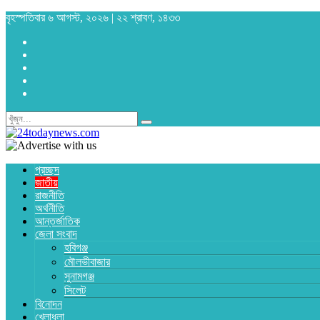
বৃহস্পতিবার ৬ আগস্ট, ২০২৬ | ২২ শ্রাবণ, ১৪৩৩
প্রচ্ছদ
জাতীয়
রাজনীতি
অর্থনীতি
আন্তর্জাতিক
জেলা সংবাদ
হবিগঞ্জ
মৌলভীবাজার
সুনামগঞ্জ
সিলেট
বিনোদন
খেলাধুলা