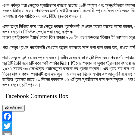
এখন পর্যন্ত পদ্মা সেতুতে স্থায়ীভাবে বসানো হয়েছে ১০টি স্প্যান এবং অস্থায়ীভাবে বসান
১৩৫০ মিটার ও মাওয়া প্রান্তের একটি স্থায়ী ও একটি অস্থায়ী স্প্যান মিলে মোট ৩০০ মি
অংশগুলো এক সারিতে নয় বরং, বিচ্ছিন্নভাবে থাকবে।
এসব তথ্য নিশ্চিত করে পদ্মা সেতুর প্রধান প্রকৌশলী দেওয়ান আব্দুল কাদের আরো জানান, এ
ওপর বসানোর শিডিউল পেছায় পদ্মা সেতু কর্তৃপক্ষ।
মাওয়া কন্সট্রাকশন ইয়ার্ড থেকে তিন হাজার ৬০০ টন ধারণ ক্ষমতার ‘তিয়ান ই’ ভাসমান ক্র
পদ্মা সেতুর প্রধান প্রকৌশলী দেওয়ান আব্দুল কাদেরের সঙ্গে কথা বলে জানা যায়, মাওয়া ক
পদ্মা সেতুতে দুই ধরনের স্প্যান বসবে। নদীর মধ্যে থাকা ৪২টি পিলারের ওপর ৪১টি স্প্য
প্রতিটি তৈরি হবে ৬টি করে আই-গার্ডার দিয়ে। স্টিলের স্প্যান বা সুপার স্ট্রাকচার ব
২০১৭ সালের ৩০ সেপ্টেম্বর পদ্মাসেতুতে বসানো হয় প্রথম স্প্যান। এর প্রায় চার মাস পর
দিনের মাথায় পঞ্চম স্প্যানটি বসে ২৯ জুন। ৬ মাস ২৫ দিনের মাথায় ২৩ জানুয়ারি বসে ষষ্ঠ 
জাজিরা প্রান্তে মাত্র ১৩ দিনের ব্যবধানে ২২ এপ্রিল স্থায়ীভাবে বসে দশম স্প্যান। গত
ওপর বসবে ৪১টি স্প্যান।
Facebook Comments Box
📸 ফটো কার্ড
Facebook