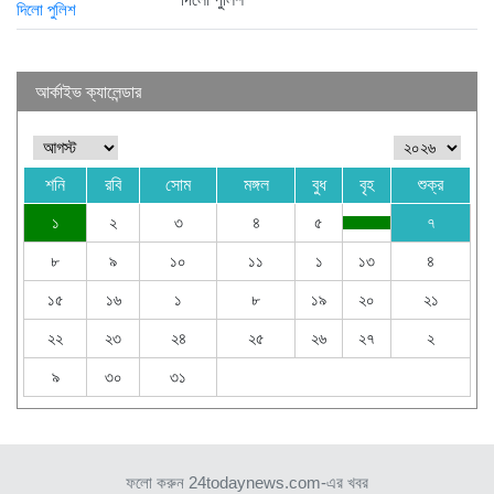
আর্কাইভ ক্যালেন্ডার
শনি
রবি
সোম
মঙ্গল
বুধ
বৃহ
শুক্র
১
২
৩
৪
৫
৭
৮
৯
১০
১১
১
১৩
৪
১৫
১৬
১
৮
১৯
২০
২১
২২
২৩
২৪
২৫
২৬
২৭
২
৯
৩০
৩১
ফলো করুন 24todaynews.com-এর খবর