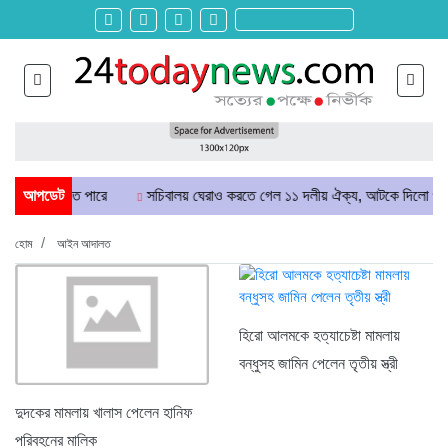
াড়িয়ে দিতে পারে
আপডেট
সচিবালয় ঘেরাও করতে গেল ১১ দলীয় ঐক্য, আটকে দিলো পুলিশ
হোম
আইন আদালত
হিরো আলমকে হত্যাচেষ্টা মামলায়
বন্ধুসহ জামিন পেলেন তৃতীয় স্ত্রী
দুদকের মামলায় খালাস পেলেন হানিফ
পরিবহনের মালিক