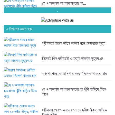
যে ৭ অভ্যাস আপনার হৃদরোগের...
৯ ঘণ্টা আগে
.
সচিবালয় ঘেরাও করতে গেল ১১...
এ বিভাগের আরও খবর
৯ ঘণ্টা আগে
রাষ্ট্রপতি নির্বাচন ২০ আগস্ট
শ্রীমঙ্গলে মাছের জালে আটকা পড়ে অজগরের মৃত্যু
৯ ঘণ্টা আগে
সিলেটে শিশু ধর্ষণচেষ্টা ও হত্যা মামলায় মৃত্যুদণ্ড
মানিকগঞ্জে পাটের ভরা মৌসুম, ব্যস্ত...
৬ দিন আগে
পঞ্চাশ পেরোনো আমিশা এখনও ‘সিঙ্গেল’ থাকতে চান
দৃষ্টিশক্তির জন্য আল্লাহর কৃতজ্ঞতা প্রকাশ...
৬ দিন আগে
যে ৭ অভ্যাস আপনার হৃদরোগের ঝুঁকি বাড়িয়ে দিতে
পারে
মৌলভীবাজার জেলা তালামীযের সাধারণ সম্পাদক...
সচিবালয় ঘেরাও করতে গেল ১১ দলীয় ঐক্য, আটকে
৬ দিন আগে
দিলো পুলিশ