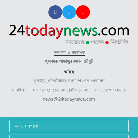
সম্পাদক ও প্রকাশক
প্রভাষক আফাজুর রহমান চৌধুরী
অফিস
কুলাউড়া, মৌলভীবাজার বাংলাদেশ থেকে প্রকাশিত
মোবাইল : +৮৮০-০১৭২৫-১১৩৭৪৭, নিউজ ডেস্ক: +৮৮০-১৭৫৩-০৬৯৪৭১
news@24todaynews.com
আমাদের সম্পর্কে