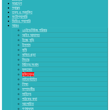
সারাদেশ
স্বাস্থ্য
তথ্য ও প্রযুক্তি
ফটোগ্যালারি
ভিডিও গ্যালারি
আরও
২৪টুডেনিউজ পরিবার
আইন আদালত
ইচ্ছে ঘুড়ি
ইসলাম
কৃষি
কবিতা-ছড়া
ফিচার
বিচিত্র সংবাদ
মুক্তমত
মুক্তিযুদ্ধ
লাইফস্টাইল
শিক্ষা
সম্পাদকীয়
সাহিত্য
পাঠকের কথা
আলোচিত
গণমাধ্যম