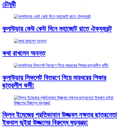
চৌধুরী
কুলাউড়ায় কেউ কেউ দিনে মহাজোট রাতে ঐক্যফ্রন্ট
কথা রাখলেন অনন্ত
কুলাউড়ায় লিফলেট বিতরণে গিয়ে মারধরের শিকার
ছাত্রলীগ কর্মী!
ক্লিন ইমেজের প্রতিভাবান উজ্জ্বল নক্ষত্র ছাত্রনেতা
ইকবাল ভূইয়া উজ্জলের বিরুদ্ধে ষড়যন্ত্র!