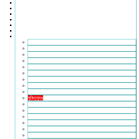
খেলাধুলা
সারাদেশ
স্বাস্থ্য
তথ্য ও প্রযুক্তি
ফটোগ্যালারি
ভিডিও গ্যালারি
আরও
২৪টুডেনিউজ পরিবার
আইন আদালত
ইচ্ছে ঘুড়ি
ইসলাম
কৃষি
কবিতা-ছড়া
ফিচার
বিচিত্র সংবাদ
মুক্তমত
মুক্তিযুদ্ধ
লাইফস্টাইল
শিক্ষা
সম্পাদকীয়
সাহিত্য
পাঠকের কথা
আলোচিত