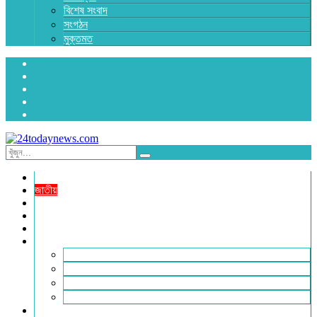
বিশেষ সংবাদ
সংগঠন
মুক্তমত
প্রচ্ছদ
জাতীয়
রাজনীতি
অর্থনীতি
আন্তর্জাতিক
জেলা সংবাদ
হবিগঞ্জ
মৌলভীবাজার
সুনামগঞ্জ
সিলেট
বিনোদন