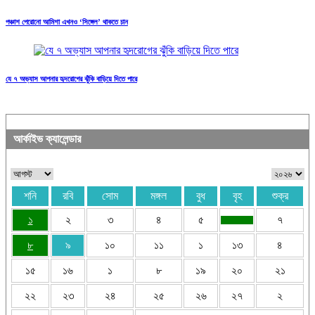
পঞ্চাশ পেরোনো আমিশা এখনও ‘সিঙ্গেল’ থাকতে চান
যে ৭ অভ্যাস আপনার হৃদরোগের ঝুঁকি বাড়িয়ে দিতে পারে
আর্কাইভ ক্যালেন্ডার
শনি
রবি
সোম
মঙ্গল
বুধ
বৃহ
শুক্র
১
২
৩
৪
৫
৭
৮
৯
১০
১১
১
১৩
৪
১৫
১৬
১
৮
১৯
২০
২১
২২
২৩
২৪
২৫
২৬
২৭
২