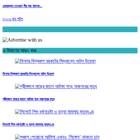
চেয়ারম্যান দেওয়ান পীর আং খালেক...
৩৭০৬ বার পঠিত
.
এ বিভাগের আরও খবর
ফিফার বিশ্বকাপ বয়কটের সিদ্ধান্তে অটল উয়েফা
শ্রীমঙ্গলে মাছের জালে আটকা পড়ে অজগরের মৃত্যু
সিলেটে শিশু ধর্ষণচেষ্টা ও হত্যা মামলায় মৃত্যুদণ্ড