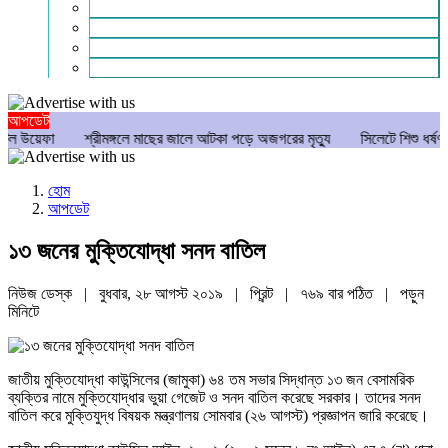
গণমাধ্যম
বিশেষ সংবাদ
সংগঠন
মুক্তমত
আপডেট
া
শ্রীমঙ্গলে মাছের জালে আটকা পড়ে অজগরের মৃত্যু
সিলেটে শিশু ধর্ষণচেষ্টা ও হত
হোম
আপডেট
১৩ জনের মুক্তিযোদ্ধা সনদ বাতিল
নিউজ ডেস্ক | বুধবার, ২৮ আগস্ট ২০১৯ |
প্রিন্ট
|
৭৬৯ বার পঠিত
| পড়ুন
মিনিটে
জাতীয় মুক্তিযোদ্ধা কাউন্সিলের (জামুকা) ৬৪ তম সভার সিদ্ধান্ত ১৩ জন বেসামরিক
ব্যক্তির নামে মুক্তিযোদ্ধার ভুয়া গেজেট ও সনদ বাতিল করেছে সরকার। তাদের সনদ
বাতিল করে মুক্তিযুদ্ধ বিষয়ক মন্ত্রণালয় সোমবার (২৬ আগস্ট) প্রজ্ঞাপন জারি করেছে।