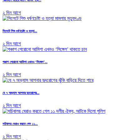
২ দিন আগে
সিলেটে শিশু ধর্ষণচেষ্টা ও হত্যা...
২ দিন আগে
পঞ্চাশ পেরোনো আমিশা এখনও ‘সিঙ্গেল’...
২ দিন আগে
যে ৭ অভ্যাস আপনার হৃদরোগের...
২ দিন আগে
সচিবালয় ঘেরাও করতে গেল ১১...
২ দিন আগে