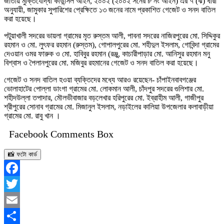
জাতীয় মুক্তিযোদ্ধা কাউন্সিল আইন, ২০০২ (২০০২ সনের ৮ নং আইন) এর ৭ (ঝ) ধারা
অনুযায়ী, জামুকার সুপারিশের প্রেক্ষিতে ১৩ জনের নামে প্রকাশিত গেজেট ও সনদ বাতিল
করা হয়েছে।
পটুয়াখালী সদরের ভায়লা গ্রামের মৃত রুস্তম আলী, পাবনা সদরের নাজিরপুরের মো. সিদ্দিকুর
রহমান ও মো. লুৎফর রহমান (রুস্তম), গোপালপুরের মো. শহীদুল ইসলাম, গোবিন্দা গ্রামের
দেওয়ান ওমর ফারুক ও মো. হাবিবুর রহমান (রঞ্জু, কাচারীপাড়ার মো. আনিসুর রহমান মনু
বিশ্বাস ও পৈলানপুরের মো. মজিবুর রহমানের গেজেট ও সনদ বাতিল করা হয়েছে।
গেজেট ও সনদ বাতিল হওয়া ব্যক্তিদের মধ্যে আরও রয়েছেন- চাঁপাইনবাবগঞ্জের
ভোলাহাটের পোল্লা ডাংগা গ্রামের মো. লোকমান আলী, চাঁদপুর সদরের গুলিশার মো.
শহীদউল্লা তপাদার, মৌলভীবাজার বড়লেখার হরিপুরের মো. ইব্রাহীম আলী, গাজীপুর
শ্রীপুরের সোনাব গ্রামের মো. মিজানুল ইসলাম, নড়াইলের কালিয়া উপজেলার কলাবাড়ীয়া
গ্রামের মো. রাবু খান ।
Facebook Comments Box
📸 ফটো কার্ড
Facebook
Twitter
Email