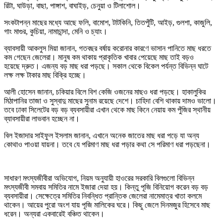
রিটা, ঘাউড়া, বাছা, পাঙ্গাশ, বাঘাইড়, চেনুয়া ও টিলাশোল।
সংকটাপন্ন মাছের মধ্যে আছে ফলি, বামোশ, টাটকিনি, তিতপুঁটি, আইড়, গুলশা, কাজুলি,
গাং মাগুর, কুচিয়া, নামাচান্দা, মেনি ও চ্যাং।
ব্যাবসায়ী আকলুস মিয়া জানান, গতবছর বর্ষায় করোনার কারণে ভাসান পানিতে মাছ ধরতে
কম গেছেন জেলেরা। মানুষ কম থাকায় প্রাকৃতিক খাবার পেয়েছে মাছ তাই বড়ও
হয়েছে দ্রুত। এজন্য বড় মাছ ধরা পড়ছে। সকাল থেকে বিকেল পর্যন্ত বিভিন্ন ঘাটে
লক্ষ লক্ষ টাকার মাছ বিক্রি হচ্ছে।
আলী হোসেন জানান, চকিয়ার বিলে বিশ কেজি ওজনের মাছও ধরা পড়ছে। হাকালুকির
মিঠাপানির তাজা ও সুস্বাদু মাছের সুনাম রয়েছে দেশে। চাহিদা বেশি থাকায় দামও ভালো।
তবে ঢাকা সিলেটের বড় বড় ব্যবসায়ীরা এখান থেকে মাছ কিনে নেয়ায় কম পুঁজির স্থানীয়
ব্যাবসায়ীরা লাভবান হচ্ছেন না।
বিল ইজাদার সাইফুল ইসলাম জানান, এখানে অনেক জাতের মাছ ধরা পড়ে যা অন্য
কোথাও পাওয়া যায়না। তবে যে পরিমাণ মাছ ধরা পড়ার কথা সে পরিমাণ ধরা পড়ছেনা।
সাধারণ মৎস্যজীবীরা অভিযোগ, নিয়ম অনুযায়ী হাওরের সরকারি বিলগুলো বিভিন্ন
মৎস্যজীবী সমবায় সমিতির নামে ইজারা দেয়া হয়। কিন্তু পূজি বিনিয়োগ করেন বড় বড়
ব্যবসায়ীরা। সেক্ষেত্রে সমিতির নিবন্ধিত প্রান্তিক জেলেরা নামেমাত্র খাতা কলমে
থাকেন। আয়ের পুরো অংশ যায় পূজি মালিকের ঘরে। কিছু জেলে দিনমজুর হিসেবে মাছ
ধরেন। অন্যরা একবারেই বঞ্চিত থাকেন।