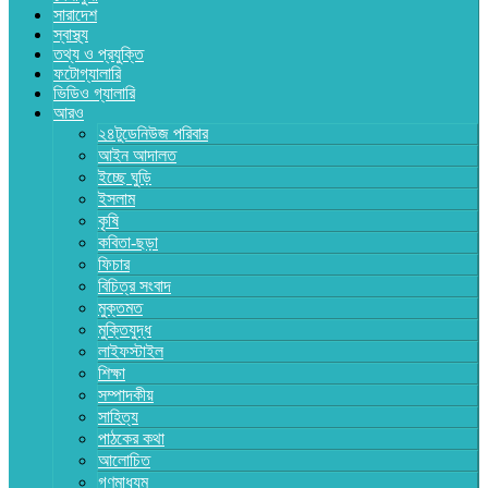
সারাদেশ
স্বাস্থ্য
তথ্য ও প্রযুক্তি
ফটোগ্যালারি
ভিডিও গ্যালারি
আরও
২৪টুডেনিউজ পরিবার
আইন আদালত
ইচ্ছে ঘুড়ি
ইসলাম
কৃষি
কবিতা-ছড়া
ফিচার
বিচিত্র সংবাদ
মুক্তমত
মুক্তিযুদ্ধ
লাইফস্টাইল
শিক্ষা
সম্পাদকীয়
সাহিত্য
পাঠকের কথা
আলোচিত
গণমাধ্যম