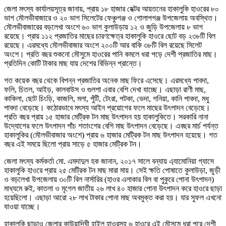
জেলা মৎস্য কার্যালয়সূত্র জানায়, প্রায় ১৮ হাজার হেক্টর আয়তনের হাকালুকি হাওরের ৮০
ভাগ মৌলভীবাজারে ও ২০ ভাগ সিলেটের ফেঞ্চুগঞ্জ ও গোলাপগঞ্জ উপজেলায় অবস্থিত।
মৌলভীবাজারের বড়লেখা অংশে ৬০ ভাগ কুলাউড়ায় ১২ ও জুড়ি উপজেলায় ৮ ভাগ
রয়েছে। প্রায় ১১২ প্রজাতির মাছের চারণক্ষেত্র হাকালুকি হাওরে ছোট বড় ২৩৮টি বিল
রয়েছে। এরমধ্যে মৌলভীবাজার অংশে ২০০টি আর বাকি ৩৮টি বিল রয়েছে সিলেট
অংশে। প্রতি বছর শুকনো মৌসুমে হাওরের পানি কমলে ধরা পড়ে দেশী প্রজাতির মাছ।
প্রতিদিন কোটি টাকার মাছ যায় দেশের বিভিন্ন প্রান্তে।
গত কয়েক বছর থেকে বিপন্ন প্রজাতির অনেক মাছ ফিরে এসেছে। এরমধ্যে পাবদা,
ফলি, চিতল, আইড়, কালবাউস ও গুলশা এবার বেশি দেখা যাচ্ছে। এছাড়া রাণী মাছ,
কাকিলা, ছোট চিংড়ি, কাজলি, মলা, পুঁটি, টেংরা, পটকা, ভেদা, গনিয়া, কানি পাবদা, মধু
পাবদা বেড়েছে। কঠোরভাবে মৎস্য আইন প্রয়োগের ফলে মাছের উৎপাদন বেড়েছে।
প্রতি বছর প্রায় ১৫ হাজার মেট্রিক টন মাছ উৎপাদন হয় হাকালুকিতে। সরকারি নানা
উদ্যোগের ফলে উৎপাদন পাঁচ শতাংশের বেশি মাছ উৎপাদন বেড়েছে। এবছর মার্চ পর্যন্ত
হাকালুকির (মৌলভীবাজার অংশে) প্রায় ৬ হাজার মেট্রিক টন মাছ উৎপাদন হয়েছে। গত
বছর এই সময়ে ছিলো প্রায় সাড়ে ৫ হাজার মেট্রিক টন।
জেলা মৎস্য কর্মকর্তা মো. এমদাদুল হক জানান, ২০১৭ সালে বন্যায় এ্যামোনিয়া গ্যাসে
হাকালুকি হাওরে প্রায় ২৫ মেট্রিক টন মাছ মারা মায়। সেই ক্ষতি পোষাতে কুলাউড়া, জুড়ী
ও বড়লেখা উপজেলায় ৩০টি বিল নার্সারির (হাওর এলাকার বিল বা পুকুরে পোনা উৎপাদন)
মাধ্যমে রুই, কাতলা ও মৃগেল জাতীয় ২৬ লাখ ৪০ হাজার পোনা উৎপাদন করে হাওরে ছাড়া
হয়েছিলো। এছাড়া আরো ২৮ লাখ টাকার পোনা মাছ অবমুক্ত করা হয়। যার সুফল এখনো
যাওয়া যাচ্ছে।
হাকালুকি ছাড়াও জেলার কাউয়াদিঘী হাইল হাওরসহ ৬ হাওরে এই মৌসুমে ধরা পরে দেশী