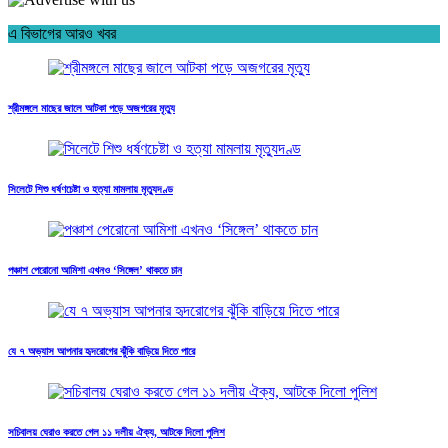
এ বিভাগের আরও খবর
শ্রীমঙ্গলে মাছের জালে আটকা পড়ে অজগরের মৃত্যু
সিলেটে শিশু ধর্ষণচেষ্টা ও হত্যা মামলায় মৃত্যুদণ্ড
পঞ্চাশ পেরোনো আমিশা এখনও ‘সিঙ্গেল’ থাকতে চান
যে ৭ অভ্যাস আপনার হৃদরোগের ঝুঁকি বাড়িয়ে দিতে পারে
সচিবালয় ঘেরাও করতে গেল ১১ দলীয় ঐক্য, আটকে দিলো পুলিশ