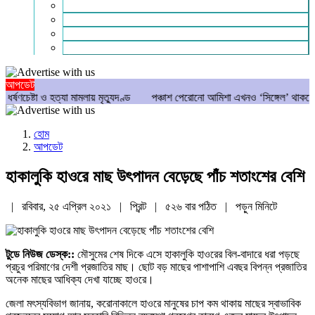
গণমাধ্যম
বিশেষ সংবাদ
সংগঠন
মুক্তমত
আপডেট
 ও হত্যা মামলায় মৃত্যুদণ্ড
পঞ্চাশ পেরোনো আমিশা এখনও ‘সিঙ্গেল’ থাকতে চান
যে
হোম
আপডেট
হাকালুকি হাওরে মাছ উৎপাদন বেড়েছে পাঁচ শতাংশের বেশি
| রবিবার, ২৫ এপ্রিল ২০২১ |
প্রিন্ট
|
৫২৬ বার পঠিত
| পড়ুন
মিনিটে
টুডে নিউজ ডেস্ক::
মৌসুমের শেষ দিকে এসে হাকালুকি হাওরের বিল-বাদারে ধরা পড়ছে
প্রচুর পরিমাণের দেশী প্রজাতির মাছ। ছোট বড় মাছের পাশাপাশি এবছর বিপন্ন প্রজাতির
অনেক মাছের আধিক্য দেখা যাচ্ছে হাওরে।
জেলা মৎস্যবিভাগ জানায়, করোনাকালে হাওরে মানুষের চাপ কম থাকায় মাছের স্বাভাবিক