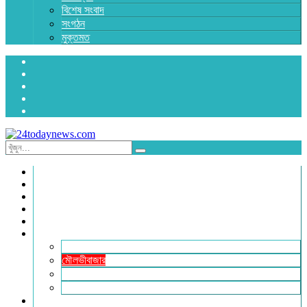
বিশেষ সংবাদ
সংগঠন
মুক্তমত
প্রচ্ছদ
জাতীয়
রাজনীতি
অর্থনীতি
আন্তর্জাতিক
জেলা সংবাদ
হবিগঞ্জ
মৌলভীবাজার
সুনামগঞ্জ
সিলেট
বিনোদন