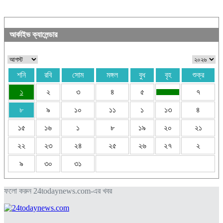
আর্কাইভ ক্যালেন্ডার
শনি
রবি
সোম
মঙ্গল
বুধ
বৃহ
শুক্র
১
২
৩
৪
৫
৭
৮
৯
১০
১১
১
১৩
৪
১৫
১৬
১
৮
১৯
২০
২১
২২
২৩
২৪
২৫
২৬
২৭
২
৯
৩০
৩১
ফলো করুন 24todaynews.com-এর খবর