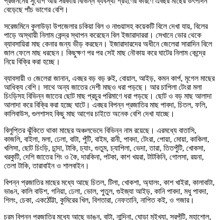
প্রজননের সুযোগ আর সরকারি বিভিন্ন ব্যবস্থা গ্রহণের কারণে এবছর মাছের উৎপাদন
বেড়েছে পাঁচ ভাগের বেশি।
সরেজমিনে কুলাউড়া উপজেলার চকিয়া বিল ও নাগুয়াসহ কয়েকটি বিলে দেখা যায়, বিলের
পাড়ে অস্থায়ী নিলাম কেন্দ্র স্থাপন করেছেন বিল ইজারাদাররা। সেখানে ভোর থেকে
ব্যাবসায়িরা মাছ কেনার জন্য ভীড় করছেন। ইজারাদারদের অধীনে জেলেরা সারাদিন বিলে
জাল ফেলে মাছ ধরছেন। কিছুক্ষণ পর পর সেই মাছ নৌকায় করে ঘাটের নিলাম কেন্দ্রে
নিয়ে বিক্রি করা হচ্ছে।
ব্যাবসায়ী ও জেলেরা জানান, এবছর বড় বড় রুই, বোয়াল, আইড়, কমন কার্প, মৃগেল মাছের
আধিক্য বেশি। সাথে অন্য জাতের দেশী মাছও ধরা পড়ছে। আর চাপিলা টেংরা মলা
চিংড়িসহ বিভিন্ন জাতের ছোট মাছ প্রচুর পরিমাণে ধরা পড়ছে। ছোট ও বড় মাছ আলাদা
আলাদা করে বিক্রি করা হচ্ছে ঘাটে। এবছর বিপন্ন প্রজাতির মাছ পাবদা, চিতল, ফলি,
কালিবাউস, গুলশাসহ কিছু মাছ আগের চাইতে অনেক বেশি দেখা যাচ্ছে।
বিলুপ্তির ঝুঁকিতে থাকা মাছের অঞ্চলভেদে বিভিন্ন নাম রয়েছে। এরমধ্যে বাতাসি,
কাজলি, বাইলা, মলা, ঢেলা, বাটা, পুঁটি, বাইম, রানী, পাবদা, টেংরা, পোয়া, মোয়া, কাকিলা,
খলিসা, ছোট চিংড়ি, চান্দা, টাকি, চ্যাং, গুতুম, চ্যাপিলা, ভেদা, তারা, তিতপুঁটি, খোকসা,
খরকুটি, দেশি জাতের শিং ও কৈ, দারকিনা, পটকা, কাশ খয়রা, টাটকিনি, গোলসা, রয়না,
তেলা টাকি, তারাবাইন ও শালবাইন।
বিপন্ন প্রজাতির মাছের মধ্যে আছে চিতল, টিলা, খোকশা, অ্যালং, কাশ খাইরা, কালাবাটা,
ভাঙন, কালি বাউশ, গনিয়া, ঢেলা, ভোল, পুতুল, গুইজ্যা আইড়, কানি পাবদা, মধু পাবদা,
শিলং, চেকা, একঠোঁট্টা, কুমিরের খিল, বিশতারা, নেফতানি, নাপিত কই, ও গজার।
চরম বিপন্ন প্রজাতির মধ্যে আছে ভাঙন, বাটা, নান্দিনা, ঘোড়া মুইখ্যা, সরপুঁটি, মহাশোল,