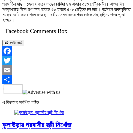
প্রজাতির মাছ। জেলায় বছরে মাছের চাহিদা ৪৭ হাজার ৩১৩ মেট্রিক টন। হাওর বিল
মৎস্যখামার মিলে উৎপাদন হয়েছে ৫০ হাজার ৫১৮ মেট্রিক টন মাছ। বর্তমানে হাকালুকিতে
মাছের ১৫টি অভয়াশ্রম রয়েছে। বর্ষায় সেসব অভয়াশ্রম থেকে মাছ ছড়িয়ে পওে পুরো
হাওরে।
Facebook Comments Box
📸 ফটো কার্ড
Facebook
Twitter
Email
Share
এ বিভাগের সর্বাধিক পঠিত
কুলাউড়ায় প্রবাসীর স্ত্রী নিখোঁজ