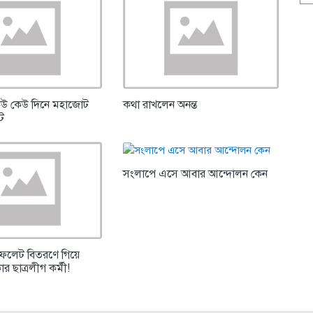
েউ কেউ দিনে মহাজোট
কথা রাখলেন অনন্ত
্ট
সংলাপে এসে আবার আন্দোলন কেন
িফলেট বিতরণে গিয়ে
র ছাত্রলীগ কর্মী!