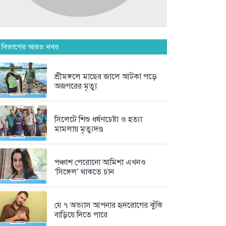
মানিকগঞ্জে পাটের ভরা মৌসুম, ব্যস্ত...
৬ দিন আগে
দৃষ্টিশক্তির জন্য আল্লাহর কৃতজ্ঞতা
 বিভাগের আরও খবর
প্রকাশ...
৬ দিন আগে
শ্রীমঙ্গলে মাছের জালে আটকা পড়ে
অজগরের মৃত্যু
মৌলভীবাজার জেলা তালামীযের
সাধারণ সম্পাদক...
সিলেটে শিশু ধর্ষণচেষ্টা ও হত্যা
৬ দিন আগে
মামলায় মৃত্যুদণ্ড
পঞ্চাশ পেরোনো আমিশা এখনও
‘সিঙ্গেল’ থাকতে চান
যে ৭ অভ্যাস আপনার হৃদরোগের ঝুঁকি
বাড়িয়ে দিতে পারে