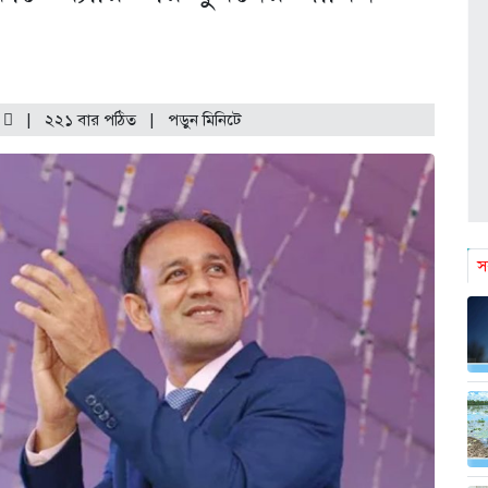
ট
|
২২১ বার পঠিত
| পড়ুন
মিনিটে
স