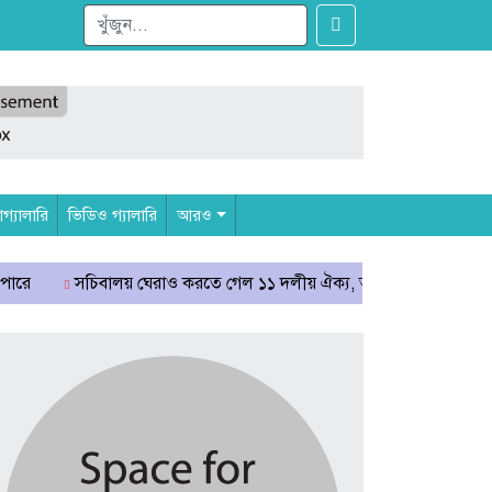
্যালারি
ভিডিও গ্যালারি
আরও
ালয় ঘেরাও করতে গেল ১১ দলীয় ঐক্য, আটকে দিলো পুলিশ
রাষ্ট্রপতি 