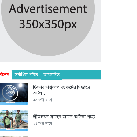
র্বশেষ
সর্বাধিক পঠিত
আলোচিত
ফিফার বিশ্বকাপ বয়কটের সিদ্ধান্তে
অটল...
২৩ ঘণ্টা আগে
শ্রীমঙ্গলে মাছের জালে আটকা পড়ে...
২৩ ঘণ্টা আগে