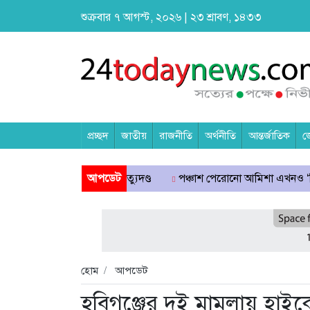
শুক্রবার ৭ আগস্ট, ২০২৬ | ২৩ শ্রাবণ, ১৪৩৩
প্রচ্ছদ
জাতীয়
রাজনীতি
অর্থনীতি
আন্তর্জাতিক
জ
ত্যা মামলায় মৃত্যুদণ্ড
আপডেট
পঞ্চাশ পেরোনো আমিশা এখনও ‘সিঙ্গেল’ থাকতে 
হোম
আপডেট
হবিগঞ্জের দুই মামলায় হাইকো