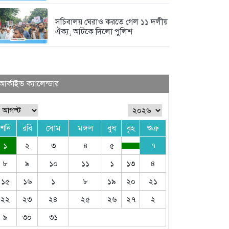
সচিবালয় ঘেরাও করতে গেল ১১ দলীয়
ঐক্য, আটকে দিলো পুলিশ
আর্কাইভ ক্যালেন্ডার
শনি
রবি
সোম
মঙ্গল
বুধ
বৃহ
শুক্র
১
২
৩
৪
৫
৭
৮
৯
১০
১১
১
১৩
৪
১৫
১৬
১
৮
১৯
২০
২১
২২
২৩
২৪
২৫
২৬
২৭
২
৯
৩০
৩১