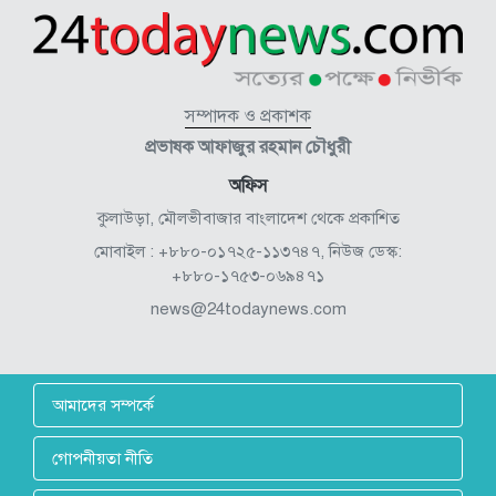
সম্পাদক ও প্রকাশক
প্রভাষক আফাজুর রহমান চৌধুরী
অফিস
কুলাউড়া, মৌলভীবাজার বাংলাদেশ থেকে প্রকাশিত
মোবাইল : +৮৮০-০১৭২৫-১১৩৭৪৭, নিউজ ডেস্ক:
+৮৮০-১৭৫৩-০৬৯৪৭১
news@24todaynews.com
আমাদের সম্পর্কে
গোপনীয়তা নীতি