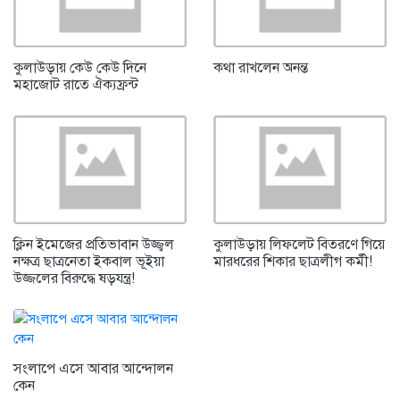
কুলাউড়ায় কেউ কেউ দিনে
কথা রাখলেন অনন্ত
মহাজোট রাতে ঐক্যফ্রন্ট
ক্লিন ইমেজের প্রতিভাবান উজ্জ্বল
কুলাউড়ায় লিফলেট বিতরণে গিয়ে
নক্ষত্র ছাত্রনেতা ইকবাল ভূইয়া
মারধরের শিকার ছাত্রলীগ কর্মী!
উজ্জলের বিরুদ্ধে ষড়যন্ত্র!
সংলাপে এসে আবার আন্দোলন
কেন