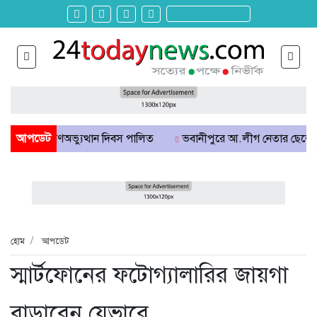
ুলাই গণঅভ্যুত্থান দিবস পালিত
আপডেট
ভবানীপুরে আ.লীগ নেতার ছেলের বিরুদ্ধে গ
হোম
আপডেট
স্মার্টফোনের ফটোগ্যালারির জায়গা
বাড়াবেন যেভাবে