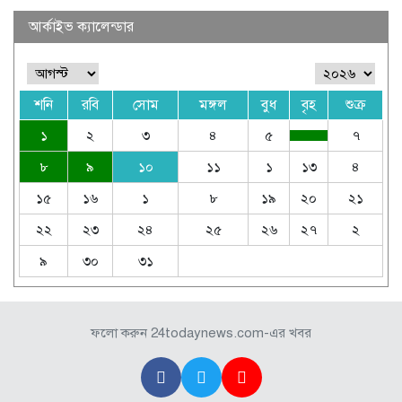
আর্কাইভ ক্যালেন্ডার
শনি
রবি
সোম
মঙ্গল
বুধ
বৃহ
শুক্র
১
২
৩
৪
৫
৭
৮
৯
১০
১১
১
১৩
৪
১৫
১৬
১
৮
১৯
২০
২১
২২
২৩
২৪
২৫
২৬
২৭
২
৯
৩০
৩১
ফলো করুন 24todaynews.com-এর খবর