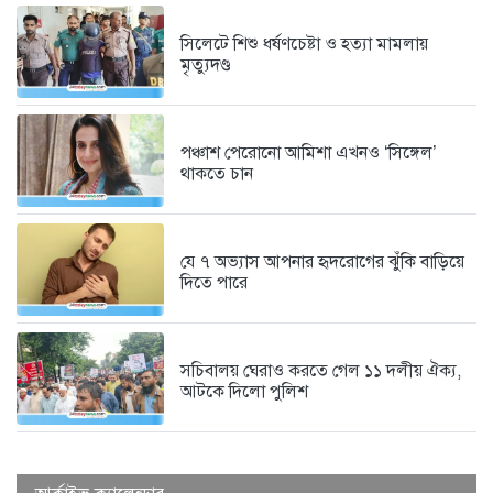
মৌলভীবাজার জেলা তালামীযের সাধারণ
সম্পাদক...
সিলেটে শিশু ধর্ষণচেষ্টা ও হত্যা মামলায়
মৃত্যুদণ্ড
৬ দিন আগে
পঞ্চাশ পেরোনো আমিশা এখনও ‘সিঙ্গেল’
থাকতে চান
যে ৭ অভ্যাস আপনার হৃদরোগের ঝুঁকি বাড়িয়ে
দিতে পারে
সচিবালয় ঘেরাও করতে গেল ১১ দলীয় ঐক্য,
আটকে দিলো পুলিশ