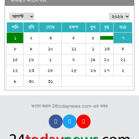
আর্কাইভ ক্যালেন্ডার
শনি
রবি
সোম
মঙ্গল
বুধ
বৃহ
শুক্র
১
২
৩
৪
৫
৭
৮
৯
১০
১১
১
১৩
৪
১৫
১৬
১
৮
১৯
২০
২১
২২
২৩
২৪
২৫
২৬
২৭
২
৯
৩০
৩১
ফলো করুন 24todaynews.com-এর খবর