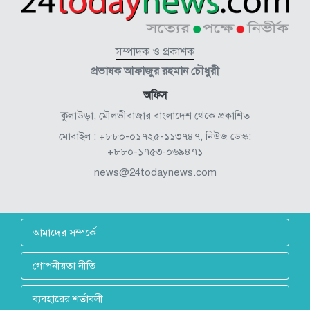
সম্পাদক ও প্রকাশক
প্রভাষক আফাজুর রহমান চৌধুরী
অফিস
কুলাউড়া, মৌলভীবাজার বাংলাদেশ থেকে প্রকাশিত
মোবাইল : +৮৮০-০১৭২৫-১১৩৭৪৭, নিউজ ডেস্ক:
+৮৮০-১৭৫৩-০৬৯৪৭১
news@24todaynews.com
আমাদের সম্পর্কে
গোপনীয়তা নীতি
ব্যবহারের শর্তাবলী