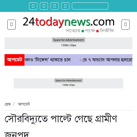
 এখনও ‘সিঙ্গেল’ থাকতে চান
আপডেট
যে ৭ অভ্যাস আপনার হৃদরোগের ঝুঁকি বা
হোম
আপডেট
সৌরবিদ্যুতে পাল্টে গেছে গ্রামীণ
জনপদ