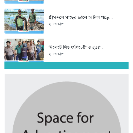
শ্রীমঙ্গলে মাছের জালে আটকা পড়ে...
২ দিন আগে
সিলেটে শিশু ধর্ষণচেষ্টা ও হত্যা...
২ দিন আগে
.
পঞ্চাশ পেরোনো আমিশা এখনও ‘সিঙ্গেল’...
২ দিন আগে
যে ৭ অভ্যাস আপনার হৃদরোগের...
২ দিন আগে