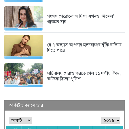
পঞ্চাশ পেরোনো আমিশা এখনও ‘সিঙ্গেল’
থাকতে চান
যে ৭ অভ্যাস আপনার হৃদরোগের ঝুঁকি বাড়িয়ে
দিতে পারে
সচিবালয় ঘেরাও করতে গেল ১১ দলীয় ঐক্য,
আটকে দিলো পুলিশ
আর্কাইভ ক্যালেন্ডার