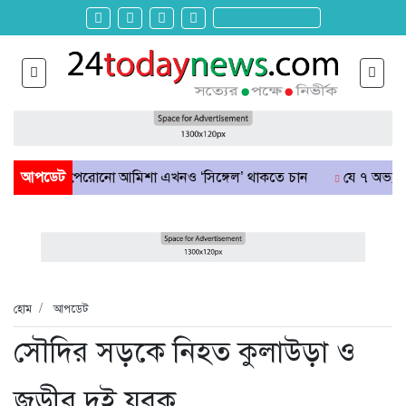
্চাশ পেরোনো আমিশা এখনও ‘সিঙ্গেল’ থাকতে চান
আপডেট
যে ৭ অভ্যাস আপনার 
হোম
আপডেট
সৌদির সড়কে নিহত কুলাউড়া ও
জুড়ীর দুই যুবক