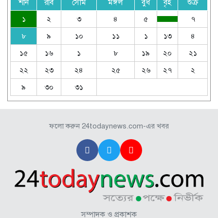
শনি
রবি
সোম
মঙ্গল
বুধ
বৃহ
শুক্র
১
২
৩
৪
৫
৭
৮
৯
১০
১১
১
১৩
৪
১৫
১৬
১
৮
১৯
২০
২১
২২
২৩
২৪
২৫
২৬
২৭
২
৯
৩০
৩১
ফলো করুন 24todaynews.com-এর খবর
সম্পাদক ও প্রকাশক