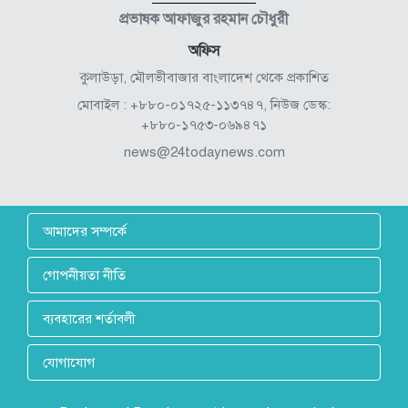
প্রভাষক আফাজুর রহমান চৌধুরী
অফিস
কুলাউড়া, মৌলভীবাজার বাংলাদেশ থেকে প্রকাশিত
মোবাইল : +৮৮০-০১৭২৫-১১৩৭৪৭, নিউজ ডেস্ক:
+৮৮০-১৭৫৩-০৬৯৪৭১
news@24todaynews.com
আমাদের সম্পর্কে
গোপনীয়তা নীতি
ব্যবহারের শর্তাবলী
যোগাযোগ