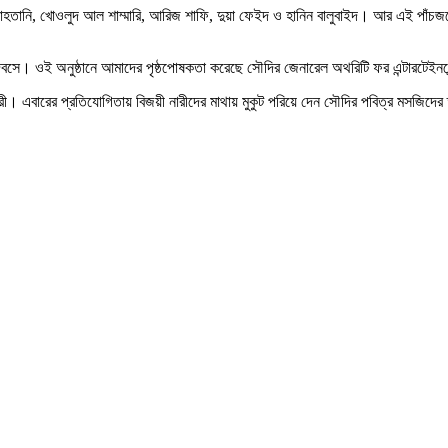
হতানি, খোওলুদ আল শাম্মারি, আরিজ শাফি, দুয়া ফেইদ ও হানিন বালুবাইদ। আর এই পাঁচজ
ে। ওই অনুষ্ঠানে আমাদের পৃষ্ঠপোষকতা করেছে সৌদির জেনারেল অথরিটি ফর এন্টারটেইনম
নারী। এবারের প্রতিযোগিতায় বিজয়ী নারীদের মাথায় মুকুট পরিয়ে দেন সৌদির পবিত্র মসজিদের