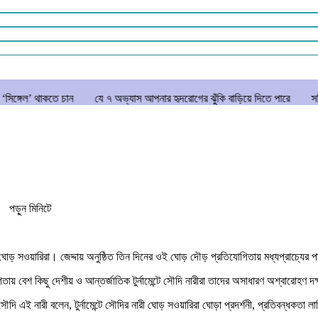
 চান
যে ৭ অভ্যাস আপনার হৃদরোগের ঝুঁকি বাড়িয়ে দিতে পারে
সচিবালয় ঘেরাও 
 পড়ুন
মিনিটে
ড় সওয়ারিরা। জেদ্দায় অনুষ্ঠিত তিন দিনের ওই ঘোড় দৌড় প্রতিযোগিতায় মধ্যপ্রাচ্যের পাশা
েশ কিছু দেশীয় ও আন্তর্জাতিক টুর্নামেন্টে সৌদি নারীরা তাদের অসাধারণ অশ্বারোহণ দক্
 এই নারী বলেন, টুর্নামেন্টে সৌদির নারী ঘোড় সওয়ারিরা ঘোড়া প্রদর্শনী, প্রতিবন্ধকত