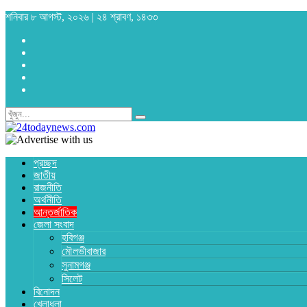
শনিবার ৮ আগস্ট, ২০২৬ | ২৪ শ্রাবণ, ১৪৩৩
প্রচ্ছদ
জাতীয়
রাজনীতি
অর্থনীতি
আন্তর্জাতিক
জেলা সংবাদ
হবিগঞ্জ
মৌলভীবাজার
সুনামগঞ্জ
সিলেট
বিনোদন
খেলাধুলা