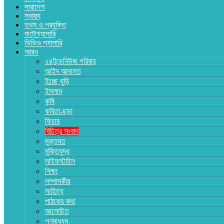
সারাদেশ
স্বাস্থ্য
তথ্য ও প্রযুক্তি
ফটোগ্যালারি
ভিডিও গ্যালারি
আরও
২৪টুডেনিউজ পরিবার
আইন আদালত
ইচ্ছে ঘুড়ি
ইসলাম
কৃষি
কবিতা-ছড়া
ফিচার
বিচিত্র সংবাদ
মুক্তমত
মুক্তিযুদ্ধ
লাইফস্টাইল
শিক্ষা
সম্পাদকীয়
সাহিত্য
পাঠকের কথা
আলোচিত
গণমাধ্যম