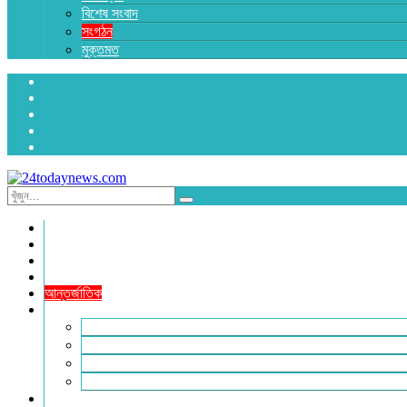
বিশেষ সংবাদ
সংগঠন
মুক্তমত
প্রচ্ছদ
জাতীয়
রাজনীতি
অর্থনীতি
আন্তর্জাতিক
জেলা সংবাদ
হবিগঞ্জ
মৌলভীবাজার
সুনামগঞ্জ
সিলেট
বিনোদন