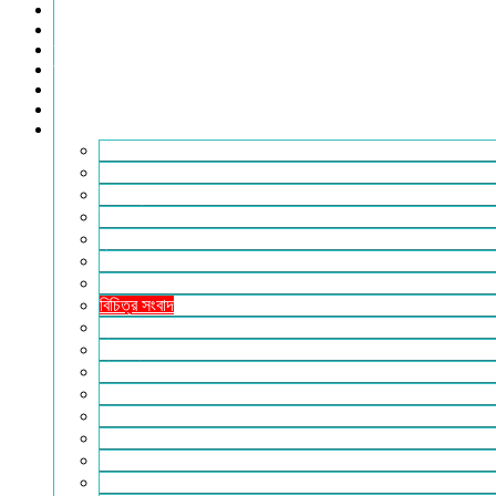
খেলাধুলা
সারাদেশ
স্বাস্থ্য
তথ্য ও প্রযুক্তি
ফটোগ্যালারি
ভিডিও গ্যালারি
আরও
২৪টুডেনিউজ পরিবার
আইন আদালত
ইচ্ছে ঘুড়ি
ইসলাম
কৃষি
কবিতা-ছড়া
ফিচার
বিচিত্র সংবাদ
মুক্তমত
মুক্তিযুদ্ধ
লাইফস্টাইল
শিক্ষা
সম্পাদকীয়
সাহিত্য
পাঠকের কথা
আলোচিত