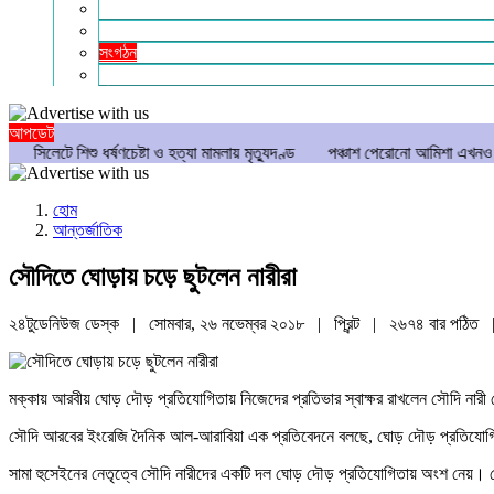
গণমাধ্যম
বিশেষ সংবাদ
সংগঠন
মুক্তমত
আপডেট
ু ধর্ষণচেষ্টা ও হত্যা মামলায় মৃত্যুদণ্ড
পঞ্চাশ পেরোনো আমিশা এখনও ‘সিঙ্গেল’ থাকতে
হোম
আন্তর্জাতিক
সৌদিতে ঘোড়ায় চড়ে ছুটলেন নারীরা
২৪টুডেনিউজ ডেস্ক | সোমবার, ২৬ নভেম্বর ২০১৮ |
প্রিন্ট
|
২৬৭৪ বার পঠিত
|
মক্কায় আরবীয় ঘোড় দৌড় প্রতিযোগিতায় নিজেদের প্রতিভার স্বাক্ষর রাখলেন সৌদি নারী ঘো
সৌদি আরবের ইংরেজি দৈনিক আল-আরাবিয়া এক প্রতিবেদনে বলছে, ঘোড় দৌড় প্রতিযোগিতায় ব
সামা হুসেইনের নেতৃত্বে সৌদি নারীদের একটি দল ঘোড় দৌড় প্রতিযোগিতায় অংশ নেয়। সৌদি