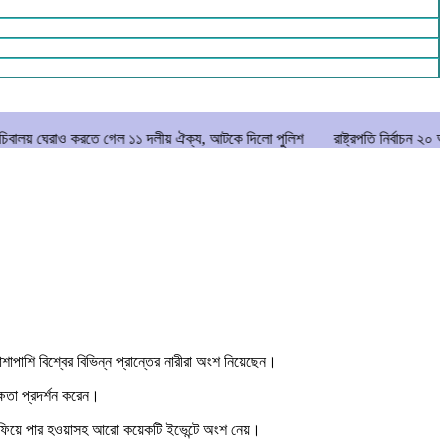
করতে গেল ১১ দলীয় ঐক্য, আটকে দিলো পুলিশ
রাষ্ট্রপতি নির্বাচন ২০ আগস্ট
মানিক
পাশি বিশ্বের বিভিন্ন প্রান্তের নারীরা অংশ নিয়েছেন।
ষতা প্রদর্শন করেন।
া লাফিয়ে পার হওয়াসহ আরো কয়েকটি ইভেন্টে অংশ নেয়।