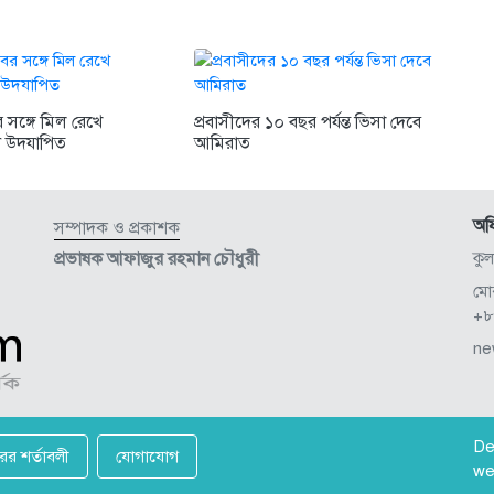
সঙ্গে মিল রেখে
প্রবাসীদের ১০ বছর পর্যন্ত ভিসা দেবে
 উদযাপিত
আমিরাত
অফ
সম্পাদক ও প্রকাশক
প্রভাষক আফাজুর রহমান চৌধুরী
কু
মো
+৮
ne
De
রের শর্তাবলী
যোগাযোগ
we