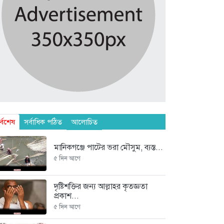
র্বশেষ
সর্বাধিক পঠিত
আলোচিত
মানিকগঞ্জে পাটের ভরা মৌসুম, ব্যস্ত...
৫ দিন আগে
দৃষ্টিশক্তির জন্য আল্লাহর কৃতজ্ঞতা
প্রকাশ...
৫ দিন আগে