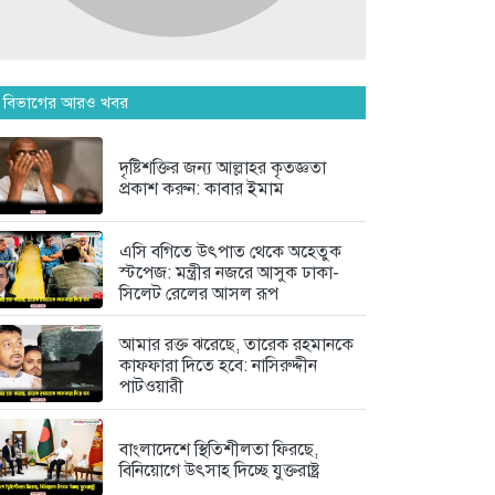
মাঝে...
৭ দিন আগে
কুলাউড়ায় আমতৈলে মাহফিল
 বিভাগের আরও খবর
বাস্তবায়ন কমিটির...
৭ দিন আগে
দৃষ্টিশক্তির জন্য আল্লাহর কৃতজ্ঞতা
প্রকাশ করুন: কাবার ইমাম
অবশেষে ভারতের শিক্ষামন্ত্রী ধর্মেন্দ্র
প্রধানের...
২ সপ্তাহ আগে
এসি বগিতে উৎপাত থেকে অহেতুক
স্টপেজ: মন্ত্রীর নজরে আসুক ঢাকা-
সিলেট রেলের আসল রূপ
আমার রক্ত ঝরেছে, তারেক রহমানকে
কাফফারা দিতে হবে: নাসিরুদ্দীন
পাটওয়ারী
বাংলাদেশে স্থিতিশীলতা ফিরছে,
বিনিয়োগে উৎসাহ দিচ্ছে যুক্তরাষ্ট্র