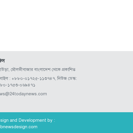
িস
লাউড়া, মৌলভীবাজার বাংলাদেশ থেকে প্রকাশিত
বাইল : +৮৮০-০১৭২৫-১১৩৭৪৭, নিউজ ডেস্ক:
৮০-১৭৫৩-০৬৯৪৭১
ws@24todaynews.com
sign and Development by :
bnewsdesign.com