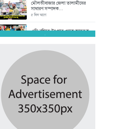
মৌলভীবাজার জেলা তালামীযের
সাধারণ সম্পাদক...
৫ দিন আগে
এসি বগিতে উৎপাত থেকে অহেতুক...
.
৫ দিন আগে
আমার রক্ত ঝরেছে, তারেক
রহমানকে...
৫ দিন আগে
বাংলাদেশে স্থিতিশীলতা ফিরছে,
বিনিয়োগে উৎসাহ...
৫ দিন আগে
কুলাউড়ায় বিশ্ব মাতৃদুগ্ধ সপ্তাহ
২০২৬...
৫ দিন আগে
চুনারুঘাটে বন্যায় ক্ষতিগ্রস্ত কৃষকদের