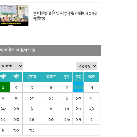
কুলাউড়ায় বিশ্ব মাতৃদুগ্ধ সপ্তাহ ২০২৬
পালিত
আর্কাইভ ক্যালেন্ডার
শনি
রবি
সোম
মঙ্গল
বুধ
বৃহ
শুক্র
১
২
৩
৪
৫
৭
৮
৯
১০
১১
১
১৩
৪
১৫
১৬
১
৮
১৯
২০
২১
২২
২৩
২৪
২৫
২৬
২৭
২
৯
৩০
৩১