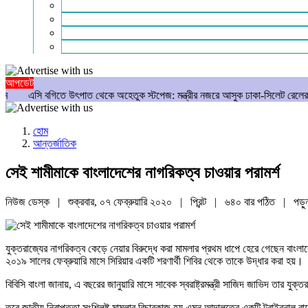
গণমাধ্যম
বিশেষ সংবাদ
সংগঠন
মুক্তমত
আপডেট
 উৎপাত থেকে অহেতুক স্টপেজ: মন্ত্রীর নজরে আসুক ঢাকা-সিলেট রেলের আসল রূপ
আম
হোম
আন্তর্জাতিক
সেই শামীমাকে বাংলাদেশের নাগরিকত্ব চাওয়ার পরামর্শ
নিউজ ডেস্ক | শুক্রবার, ০৭ ফেব্রুয়ারি ২০২০ |
প্রিন্ট
|
৬৪০ বার পঠিত
| পড়ু
যুক্তরাজ্যের নাগরিকত্ব কেড়ে নেয়ার বিরুদ্ধে করা মামলার প্রথম ধাপে হেরে গেছেন বাং
২০১৯ সালের ফেব্রুয়ারি মাসে সিরিয়ার একটি শরণার্থী শিবির থেকে তাকে উদ্ধার করা হয়।
বিবিসি বাংলা জানায়, এ বছরের জানুয়ারি মাসে সাবেক স্বরাষ্ট্রমন্ত্রী সাজিদ জাভিদ তার
তবে জাতীয় নিরাপত্তা সংশ্লিষ্ট মামলার বিচারকাজ হয় এমন আদালতের একটি ট্রাইবুনাল রায়ে