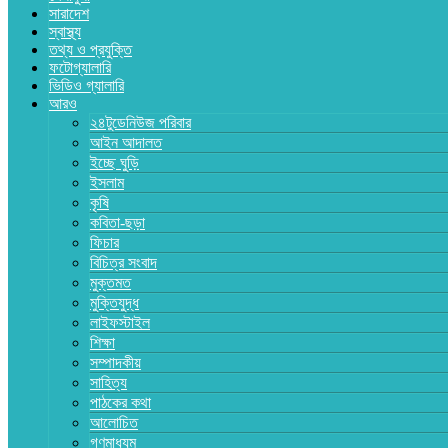
সারাদেশ
স্বাস্থ্য
তথ্য ও প্রযুক্তি
ফটোগ্যালারি
ভিডিও গ্যালারি
আরও
২৪টুডেনিউজ পরিবার
আইন আদালত
ইচ্ছে ঘুড়ি
ইসলাম
কৃষি
কবিতা-ছড়া
ফিচার
বিচিত্র সংবাদ
মুক্তমত
মুক্তিযুদ্ধ
লাইফস্টাইল
শিক্ষা
সম্পাদকীয়
সাহিত্য
পাঠকের কথা
আলোচিত
গণমাধ্যম