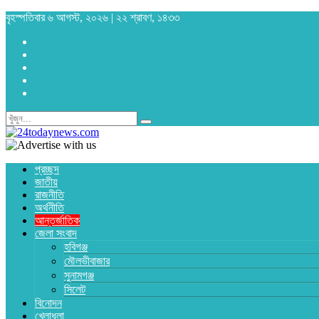
বৃহস্পতিবার ৬ আগস্ট, ২০২৬ | ২২ শ্রাবণ, ১৪৩৩
প্রচ্ছদ
জাতীয়
রাজনীতি
অর্থনীতি
আন্তর্জাতিক
জেলা সংবাদ
হবিগঞ্জ
মৌলভীবাজার
সুনামগঞ্জ
সিলেট
বিনোদন
খেলাধুলা