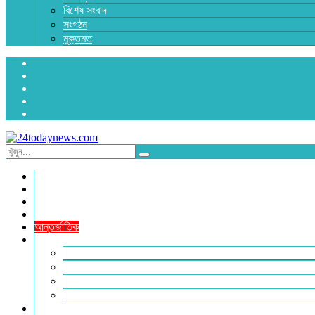
বিশেষ সংবাদ
সংগঠন
মুক্তমত
প্রচ্ছদ
জাতীয়
রাজনীতি
অর্থনীতি
আন্তর্জাতিক
জেলা সংবাদ
হবিগঞ্জ
মৌলভীবাজার
সুনামগঞ্জ
সিলেট
বিনোদন