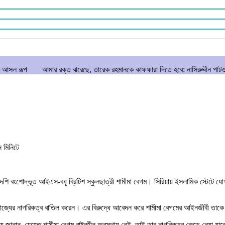
ার রক্ত ঝরেছে, তারেক রহমানকে কাফফারা দিতে হবে: নাসিরুদ্দীন পাটওয়ারী
বাংলাদেশ
ন
মিনিটে
লাদেশি বংশোদ্ভূত আইএস-বধূ ব্রিটিশ স্কুলছাত্রী শামীমা বেগম। সিরিয়ায় ইসলামিক স্টেটে য
 যুক্তরাজ্যের নাগরিকত্ব বাতিল করেন। এর বিরুদ্ধে আবেদন করে শামীমা বেগমের আইনজীবী তা
 জানান, যেহেতু শামীমা বেগম রাষ্ট্রহীন অবস্থায় নেই, তাই তার নাগরিকত্ব কেড়ে নেয়া যা