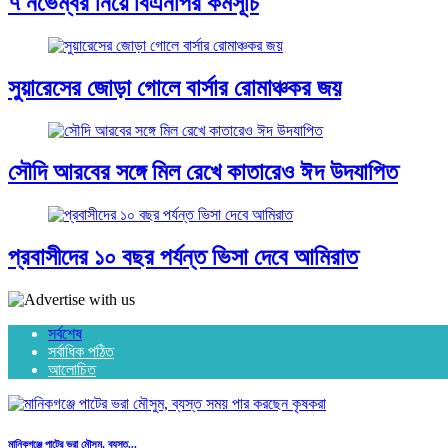
৭ নভেম্বর নিয়ে বিএনপির কর্মসূচি
সুয়ারেসের জোড়া গোলে বার্সার রোমাঞ্চকর জয়
সৌদি আরবের সঙ্গে মিল রেখে কাতারেও ঈদ উদযাপিত
প্রবাসীদের ১০ বছর পর্যন্ত ভিসা দেবে আমিরাত
সর্বশেষ
সর্বাধিক পঠিত
আলোচিত
মানিকগঞ্জে পাটের ভরা মৌসুম, ব্যস্ত...