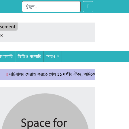
্যালারি
ভিডিও গ্যালারি
আরও
রাও করতে গেল ১১ দলীয় ঐক্য, আটকে দিলো পুলিশ
রাষ্ট্রপতি নির্বাচন