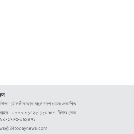
িস
লাউড়া, মৌলভীবাজার বাংলাদেশ থেকে প্রকাশিত
বাইল : +৮৮০-০১৭২৫-১১৩৭৪৭, নিউজ ডেস্ক:
৮০-১৭৫৩-০৬৯৪৭১
ws@24todaynews.com