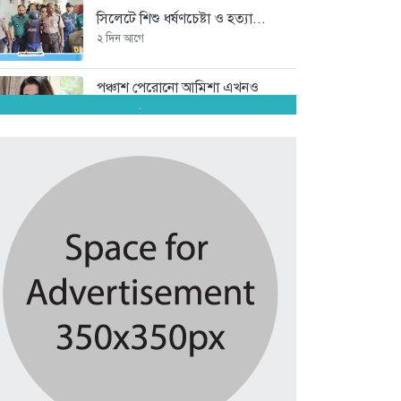
সিলেটে শিশু ধর্ষণচেষ্টা ও হত্যা...
২ দিন আগে
পঞ্চাশ পেরোনো আমিশা এখনও
‘সিঙ্গেল’...
.
২ দিন আগে
যে ৭ অভ্যাস আপনার হৃদরোগের...
২ দিন আগে
সচিবালয় ঘেরাও করতে গেল ১১...
২ দিন আগে
রাষ্ট্রপতি নির্বাচন ২০ আগস্ট
২ দিন আগে