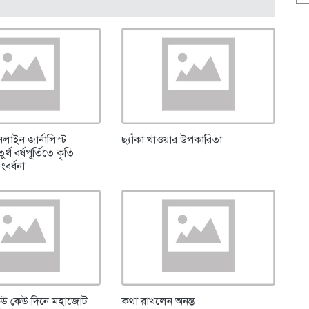
লাইন জার্নালিস্ট
ছ্যাঁকা খাওয়ার উপকারিতা
্থ বর্ষপূর্তিতে কৃতি
সংবর্ধনা
েউ কেউ দিনে মহাজোট
কথা রাখলেন অনন্ত