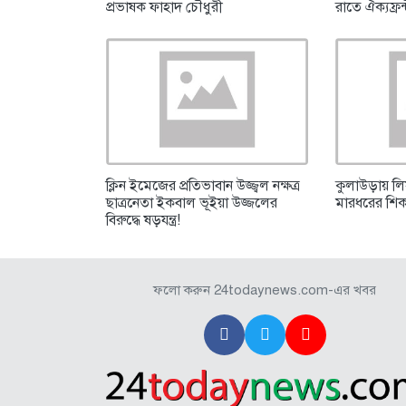
প্রভাষক ফাহাদ চৌধুরী
রাতে ঐক্যফ্রন
ক্লিন ইমেজের প্রতিভাবান উজ্জ্বল নক্ষত্র
কুলাউড়ায় ল
ছাত্রনেতা ইকবাল ভূইয়া উজ্জলের
মারধরের শিকা
বিরুদ্ধে ষড়যন্ত্র!
ফলো করুন 24todaynews.com-এর খবর