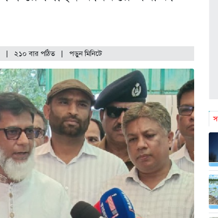
|
২১০ বার পঠিত
| পড়ুন
মিনিটে
স