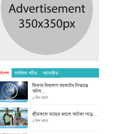
র্বশেষ
সর্বাধিক পঠিত
আলোচিত
ফিফার বিশ্বকাপ বয়কটের সিদ্ধান্তে
অটল...
২ দিন আগে
শ্রীমঙ্গলে মাছের জালে আটকা পড়ে...
২ দিন আগে