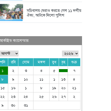
সচিবালয় ঘেরাও করতে গেল ১১ দলীয়
ঐক্য, আটকে দিলো পুলিশ
আর্কাইভ ক্যালেন্ডার
শনি
রবি
সোম
মঙ্গল
বুধ
বৃহ
শুক্র
১
২
৩
৪
৫
৭
৮
৯
১০
১১
১
১৩
৪
১৫
১৬
১
৮
১৯
২০
২১
২২
২৩
২৪
২৫
২৬
২৭
২
৯
৩০
৩১