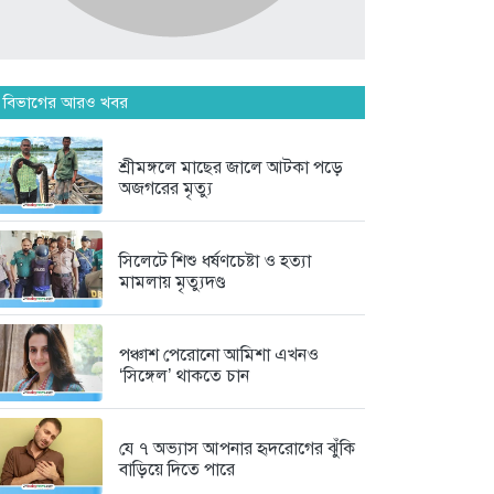
মানিকগঞ্জে পাটের ভরা মৌসুম, ব্যস্ত...
৭ দিন আগে
দৃষ্টিশক্তির জন্য আল্লাহর কৃতজ্ঞতা
 বিভাগের আরও খবর
প্রকাশ...
৭ দিন আগে
শ্রীমঙ্গলে মাছের জালে আটকা পড়ে
অজগরের মৃত্যু
মৌলভীবাজার জেলা তালামীযের
সাধারণ সম্পাদক...
সিলেটে শিশু ধর্ষণচেষ্টা ও হত্যা
৭ দিন আগে
মামলায় মৃত্যুদণ্ড
পঞ্চাশ পেরোনো আমিশা এখনও
‘সিঙ্গেল’ থাকতে চান
যে ৭ অভ্যাস আপনার হৃদরোগের ঝুঁকি
বাড়িয়ে দিতে পারে