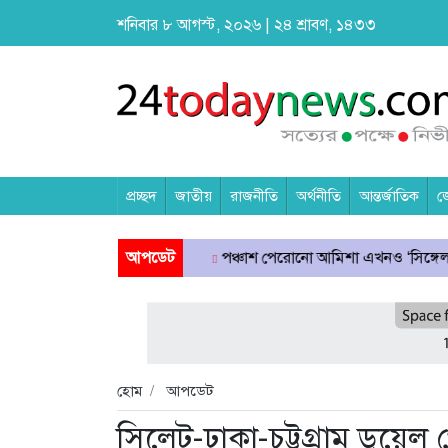
শনিবার ৮ আগস্ট, ২০২৬ | ২৪ শ্রাবণ, ১৪৩৩
প্রচ্ছদ
জাতীয়
রাজনীতি
অর্থনীতি
আন্তর্জাতিক
জ
লায় মৃত্যুদণ্ড
পঞ্চাশ পেরোনো আমিশা এখনও ‘সিঙ্গেল’ থাকতে চান
আপডেট
হোম
আপডেট
সিলেট-ঢাকা-চট্টগ্রাম ডুয়েল