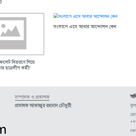
্ট
সংলাপে এসে আবার আন্দোলন কেন
িফলেট বিতরণে গিয়ে
র ছাত্রলীগ কর্মী!
অফ
সম্পাদক ও প্রকাশক
প্রভাষক আফাজুর রহমান চৌধুরী
কু
মো
+৮
ne