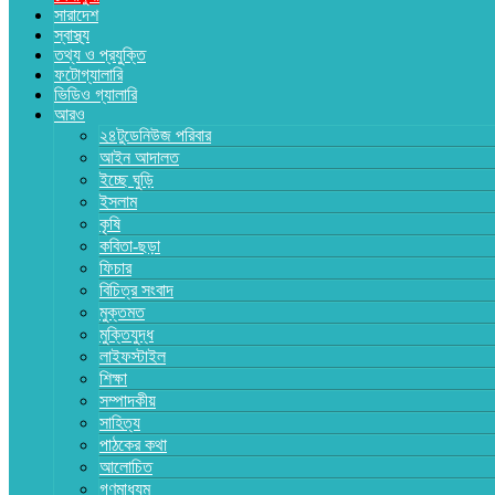
সারাদেশ
স্বাস্থ্য
তথ্য ও প্রযুক্তি
ফটোগ্যালারি
ভিডিও গ্যালারি
আরও
২৪টুডেনিউজ পরিবার
আইন আদালত
ইচ্ছে ঘুড়ি
ইসলাম
কৃষি
কবিতা-ছড়া
ফিচার
বিচিত্র সংবাদ
মুক্তমত
মুক্তিযুদ্ধ
লাইফস্টাইল
শিক্ষা
সম্পাদকীয়
সাহিত্য
পাঠকের কথা
আলোচিত
গণমাধ্যম