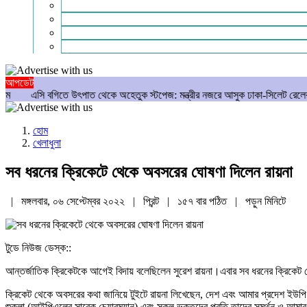
গণমাধ্যম
বিশেষ সংবাদ
সংগঠন
মুক্তমত
আপডেট
ে উৎপাত থেকে অহেতুক স্টপেজ: মন্ত্রীর নজরে আসুক ঢাকা-সিলেট রেলের আসল রূপ
আ
হোম
খেলাধুলা
সব ধরনের ক্রিকেটে থেকে অবসরের ঘোষণা দিলেন রায়না
| মঙ্গলবার, ০৬ সেপ্টেম্বর ২০২২ |
প্রিন্ট
|
১৫৭ বার পঠিত
| পড়ুন
মিনিটে
টুডে নিউজ ডেস্ক::
আন্তর্জাতিক ক্রিকেটকে আগেই বিদায় বলেছিলেন সুরেশ রায়না।এবার সব ধরনের ক্রিকেট 
ক্রিকেট থেকে অবসরের কথা জানিয়ে টুইটে রায়না লিখেছেন, দেশ এবং আমার প্রদেশ ইউপি
শুক্লা (আইপিএলের সাবেক চেয়ারম্যান) এবং সকল ভক্তদের প্রতি তাদের সমর্থন ও আমার