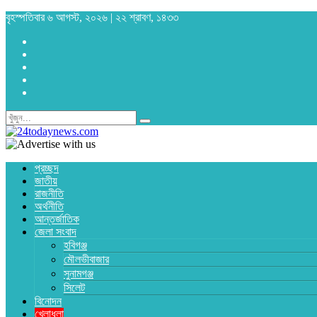
বৃহস্পতিবার ৬ আগস্ট, ২০২৬ | ২২ শ্রাবণ, ১৪৩৩
প্রচ্ছদ
জাতীয়
রাজনীতি
অর্থনীতি
আন্তর্জাতিক
জেলা সংবাদ
হবিগঞ্জ
মৌলভীবাজার
সুনামগঞ্জ
সিলেট
বিনোদন
খেলাধুলা