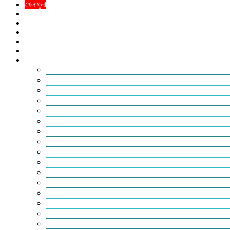
খেলাধুলা
সারাদেশ
স্বাস্থ্য
তথ্য ও প্রযুক্তি
ফটোগ্যালারি
ভিডিও গ্যালারি
আরও
২৪টুডেনিউজ পরিবার
আইন আদালত
ইচ্ছে ঘুড়ি
ইসলাম
কৃষি
কবিতা-ছড়া
ফিচার
বিচিত্র সংবাদ
মুক্তমত
মুক্তিযুদ্ধ
লাইফস্টাইল
শিক্ষা
সম্পাদকীয়
সাহিত্য
পাঠকের কথা
আলোচিত