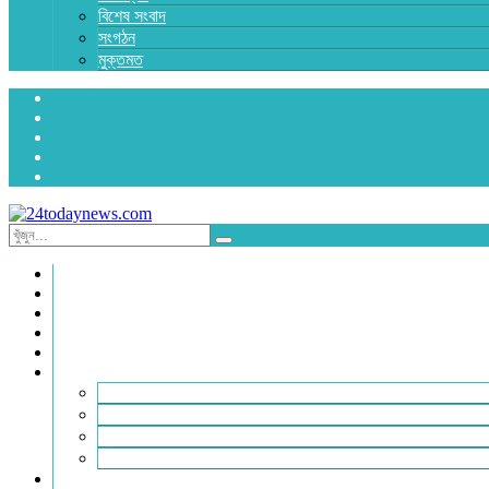
বিশেষ সংবাদ
সংগঠন
মুক্তমত
প্রচ্ছদ
জাতীয়
রাজনীতি
অর্থনীতি
আন্তর্জাতিক
জেলা সংবাদ
হবিগঞ্জ
মৌলভীবাজার
সুনামগঞ্জ
সিলেট
বিনোদন