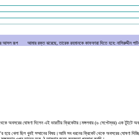
মার রক্ত ঝরেছে, তারেক রহমানকে কাফফারা দিতে হবে: নাসিরুদ্দীন পাটওয়ারী
বাংলাদেশ
থেকে অবসরের ঘোষণা দিলেন এই ভারতীয় ক্রিকেটার।মঙ্গলবার (৬ সেপ্টেম্বর) এক টুইটে 
’র হয়ে খেলা ছিল খুবই সম্মানের বিষয়।আমি সব ধরনের ক্রিকেট থেকে অবসরের ঘোষণা দিচ্
 সক্ষমতার ওপর তাদের অকুণ্ঠ আস্থার জন্য কৃতজ্ঞতা প্রকাশ করছি।