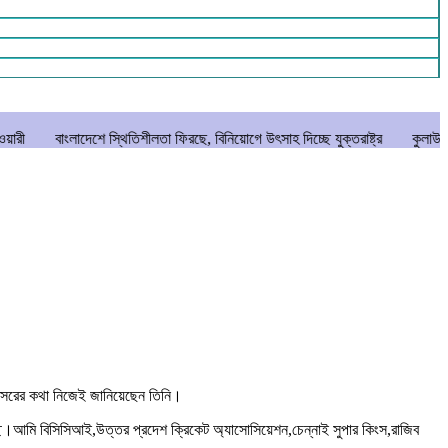
ে স্থিতিশীলতা ফিরছে, বিনিয়োগে উৎসাহ দিচ্ছে যুক্তরাষ্ট্র
কুলাউড়ায় বিশ্ব মাতৃদুগ্ধ
অবসরের কথা নিজেই জানিয়েছেন তিনি।
ছি।আমি বিসিসিআই,উত্তর প্রদেশ ক্রিকেট অ্যাসোসিয়েশন,চেন্নাই সুপার কিংস,রাজিব