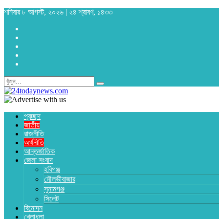
শনিবার ৮ আগস্ট, ২০২৬ | ২৪ শ্রাবণ, ১৪৩৩
প্রচ্ছদ
জাতীয়
রাজনীতি
অর্থনীতি
আন্তর্জাতিক
জেলা সংবাদ
হবিগঞ্জ
মৌলভীবাজার
সুনামগঞ্জ
সিলেট
বিনোদন
খেলাধুলা