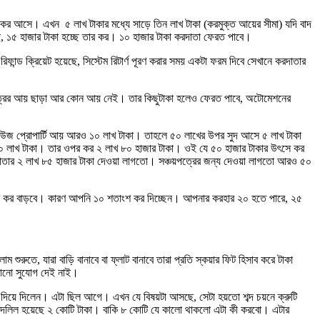
কর আসে। এখন ৫ লাখ টাকার মধ্যে সাড়ে তিন লাখ টাকা (করমুক্ত আয়ের সীমা) যদি বাদ
 ১৫ হাজার টাকা হচ্ছে তার কর। ১০ হাজার টাকা করদাতা ফেরত পাবে।
ান্ড ক্রিয়েট হয়েছে, সিস্টেম রিটার্ণ পূরণ করার সময় একটা ফরম দিবে সেখানে করদাতার
্চয়পত্রের আয় ছাড়া আর কোন আয় নেই। তার কিছুটাকা হলেও ফেরত পাবে, অটোমেশনের
উজ প্রোপার্টি আয় আরও ১০ লাখ টাকা। তাহলে ৫০ লাখের উপর সুদ আসে ৫ লাখ টাকা
০ লাখ টাকা। তার ওপর কর ২ লাখ ৮০ হাজার টাকা। ওই যে ৫০ হাজার টাকার উৎসে কর
াতার ২ লাখ ৮৫ হাজার টাকা দেওয়া লাগতো। সঞ্চয়পত্রের জন্য দেওয়া লাগতো আরও ৫০
ত্রে কর বাড়বে। কারণ আপনি ১০ শতাংশ কর দিচ্ছেন। আপনার করহার ২০ হতে পারে, ২৫
তে, যারা বাড়ি বানাবে বা ফ্লাট বানাবে তারা প্রতি স্কয়ার ফিট হিসাব করে টাকা
কোনো ‍সুযোগ দেই নাই।
 দিয়ে দিলেন। এটা ছিল আগে। এখন যে বিষয়টা আসছে, সেটা হয়তো শব্দ চয়নে ক্রুটি
তু দলিল হয়েছে ২ কোটি টাকা। বাকি ৮ কোটি যে কালো থাকলো এটা কী করবো। এটার