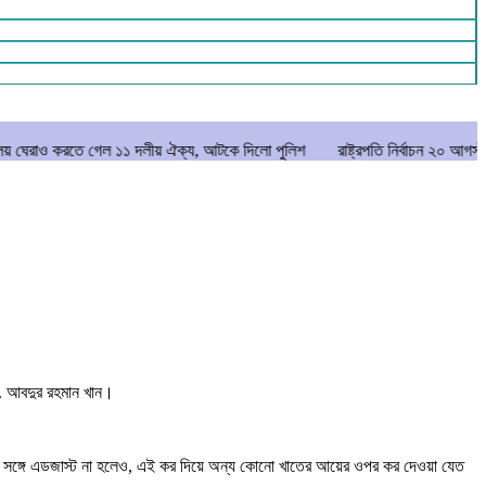
 গেল ১১ দলীয় ঐক্য, আটকে দিলো পুলিশ
রাষ্ট্রপতি নির্বাচন ২০ আগস্ট
মানিকগঞ্জ
ো. আবদুর রহমান খান।
 আয়ের সঙ্গে এডজাস্ট না হলেও, এই কর দিয়ে অন্য কোনো খাতের আয়ের ওপর কর দেওয়া যেত