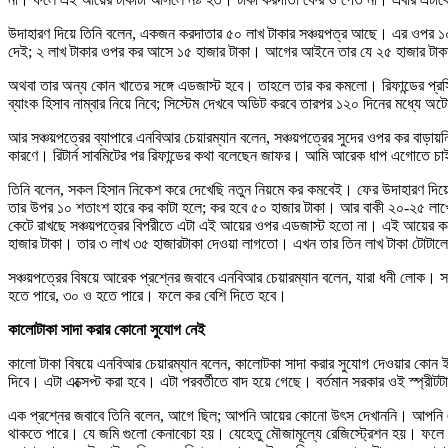
উদাহারণ দিয়ে তিনি বলেন, একজন করদাতার ৫০ লাখ টাকার সঞ্চয়পত্র আছে। এর ওপর ১০ 
দেই; ২ লাখ টাকার ওপর কর আসে ১৫ হাজার টাকা। আগের আইনে তার যে ২৫ হাজার টাকা 
অথবা তার অন্য কোন খাতের সঙ্গে এডজাস্ট হবে। তাহলে তার কর কমলো। রিফান্ডের প্রসিডি
ব্যাংক হিসাব নাম্বার নিয়ে নিবে; সিস্টেম দেখবে অডিট করবে তারপর ১২০ দিনের মধ্যে অট
আর সঞ্চয়পত্রের ব্যাপারে এনবিআর চেয়ারম্যান বলেন, সঞ্চয়পত্রের সুদের ওপর কর বাড়
কারণে। রিটার্ন সাবমিটের পর রিফান্ডের কথা বলেছেন জাফর। আমি আরেক ধাপ এগোতে চ
তিনি বলেন, সকল হিসান নিকেশ করে দেখেছি নতুন নিয়মে কর কমবেই। ফের উদাহারণ দি
তার উপর ১০ শতাংশ হারে কর কাটা হলে; কর হবে ৫০ হাজার টাকা। আর বাকী ২০-২৫ লা
কেটে রাখছে সঞ্চয়পত্রের বিপরীতে এটা এই আয়ের ওপর এডজাস্ট হতো না। এই আয়ের করে
হাজার টাকা। তার ৩ লাখ ৩৫ হাজারটাকা দেওয়া লাগতো। এখন তার তিন লাখ টাকা টোটালে
সঞ্চয়পত্রের বিষয়ে আরেক প্রশ্নের জবাবে এনবিআর চেয়ারম্যান বলেন, যারা ধনী লোক।
হতে পারে, ৩০ ও হতে পারে। ফলে কর বেশি দিতে হবে।
কালোটাকা সাদা করার কোনো সুযোগ নেই
কালো টাকা বিষয়ে এনবিআর চেয়ারম্যান বলেন, কালোটকা সাদা করার সুযোগ দেওয়ার কোন ইন
দিবে। এটা এক্সেপ্ট করা হবে। এটা পরবর্তীতে বাদ হয়ে গেছে। বর্তমান সরকার ওই স্প্
এক প্রশ্নের জবাবে তিনি বলেন, আগে ছিল; আপনি আয়ের কোনো উৎস দেখাননি। আপনি এটা 
থাকতে পারে। যে জমি গুলো কেনাবেচা হয়। যেহেতু মৌজামূল্যে রেজিস্ট্রেশন হয়। ফলে 