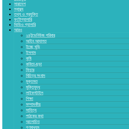
সারাদেশ
স্বাস্থ্য
তথ্য ও প্রযুক্তি
ফটোগ্যালারি
ভিডিও গ্যালারি
আরও
২৪টুডেনিউজ পরিবার
আইন আদালত
ইচ্ছে ঘুড়ি
ইসলাম
কৃষি
কবিতা-ছড়া
ফিচার
বিচিত্র সংবাদ
মুক্তমত
মুক্তিযুদ্ধ
লাইফস্টাইল
শিক্ষা
সম্পাদকীয়
সাহিত্য
পাঠকের কথা
আলোচিত
গণমাধ্যম