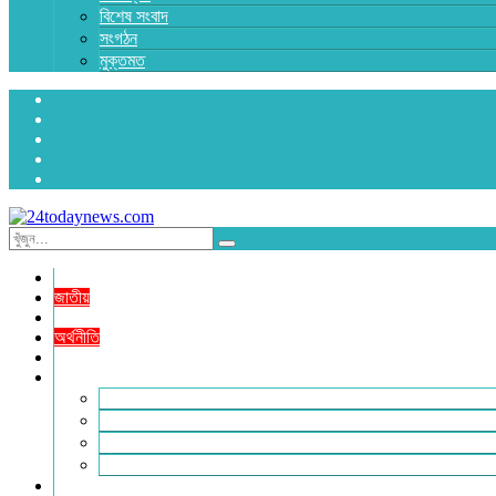
বিশেষ সংবাদ
সংগঠন
মুক্তমত
প্রচ্ছদ
জাতীয়
রাজনীতি
অর্থনীতি
আন্তর্জাতিক
জেলা সংবাদ
হবিগঞ্জ
মৌলভীবাজার
সুনামগঞ্জ
সিলেট
বিনোদন