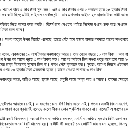
শতাংশ হারে ৫ লাখ টাকা সুদ নেন। এই ৫ লাখ টাকার ওপর ৫ শতাংশ হারে ২৫ হাজার টাকা 
কর কাটা ছিল; এটাই ফাইনাল সেটেলমেন্ট। আর এখনকার আইনে ২৫ হাজার টাকা কাটা আছে,
উর নিয়ে আমরা কাজ করছি। রিটার্ন জমা দেওয়ার পর্যায়ে সিস্টেম যখনে চেক করে দেখবেন রিফ
ো টাকা চলে যাবে।
ায়নি। সঞ্চয়পত্রের উপর নিয়মটা এসেছে, তাতে যেটা হবে হাজার হাজার করদাতা যাদের সঞ
াই।
য়ে বলেন, একজনের ৫০ লাখ টাকার সঞ্চয়পত্র আছে। তার বেতন বছরে ১০ লাখ টাকা। আর হা
খের উপর কর আসে প্রায় ৩ লাখ টাকার মত। আগের আইনে ছিল সঞ্চয় পত্র বাদে তার আয় ২
র জন্য বিবেচনার সুযোগ ছিল না। কারণ সেটা ন্যূনতম কর। সুতরাং আগের নিয়মে ওইকরদ
র ওপর ৫০ হাজার টাকা এডজাস্ট হচ্ছে। তাকে দেওয়া লাগছে ৩ লাখ টাকা।
 সঞ্চয়পত্র আছে, বাড়িও আছে, ফ্ল্যাট আছে, চাকুরি আছে অন্য আয় ও আছে। তাদের ক্ষে
টেনশন আমাদের নেই। এ ধরণের কোন বিধি বিধান আসে নাই। গতবার একটা বিধান এনেছিলাম শুরু
রীটটাকে ধারণ করে প্রথমেই বলেছে কালো টাকার কোন প্রভিশন থাকবে না। বাজেটে এ ধরণের 
ফ্ল্যাট কিনলেন। কোনো উৎস না দেখিয়ে বললেন, সোর্স না দেখিয়ে স্কয়ার ফিট মেপে কর
বিক্রেতার জন্য বিরাট ঝামেলা হয়। বাকীটা কী করবো? ১০ কোটি টাকায় বায়না হয়েছে, কিন্