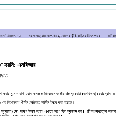
যে ৭ অভ্যাস আপনার হৃদরোগের ঝুঁকি বাড়িয়ে দিতে পারে
সচিবালয় ঘেরাও করতে
াখা হয়নি: এনবিআর
মিনিটে
াদা করার সুযোগ রাখা হয়নি বলেও জানিয়েছেন জাতীয় রাজস্ব বোর্ড (এনবিআর) চেয়ারম্যান ম
বিশ্লেষণ’ শীর্ষক সেমিনারে সার্বিক বিষয়ে করা হয়েছে।
থাপনা ও মূল্যায়ন) মো. জাফর ইমাম বলেন, এখানে আগে ছিল ন্যূনতম কর। এটি সঞ্চয়পত্রের
কে অগ্রিম করার ফলে করদাতার কর অনেক কমবে।