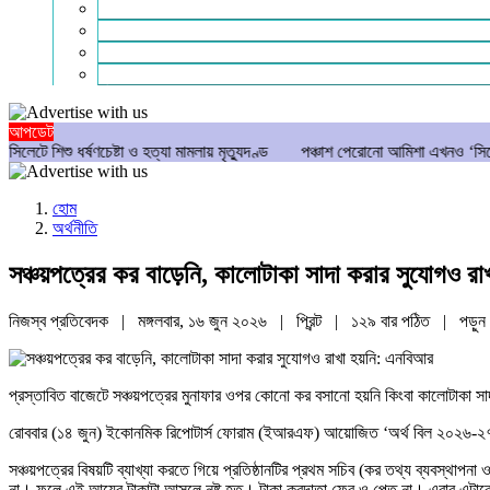
গণমাধ্যম
বিশেষ সংবাদ
সংগঠন
মুক্তমত
আপডেট
ষণচেষ্টা ও হত্যা মামলায় মৃত্যুদণ্ড
পঞ্চাশ পেরোনো আমিশা এখনও ‘সিঙ্গেল’ থাকতে চান
হোম
অর্থনীতি
সঞ্চয়পত্রের কর বাড়েনি, কালোটাকা সাদা করার সুযোগও র
নিজস্ব প্রতিবেদক | মঙ্গলবার, ১৬ জুন ২০২৬ |
প্রিন্ট
|
১২৯ বার পঠিত
| পড়ুন
প্রস্তাবিত বাজেটে সঞ্চয়পত্রের মুনাফার ওপর কোনো কর বসানো হয়নি কিংবা কালোটাকা স
রোববার (১৪ জুন) ইকোনমিক রিপোটার্স ফোরাম (ইআরএফ) আয়োজিত ‘অর্থ বিল ২০২৬-২৭ এর 
সঞ্চয়পত্রের বিষয়টি ব্যাখ্যা করতে গিয়ে প্রতিষ্ঠানটির প্রথম সচিব (কর তথ্য ব্যবস্
না। ফলে এই আয়ের টাকাটা আসলে নষ্ট হত। টাকা করদাতা ফের ও পেত না। এবার এটা