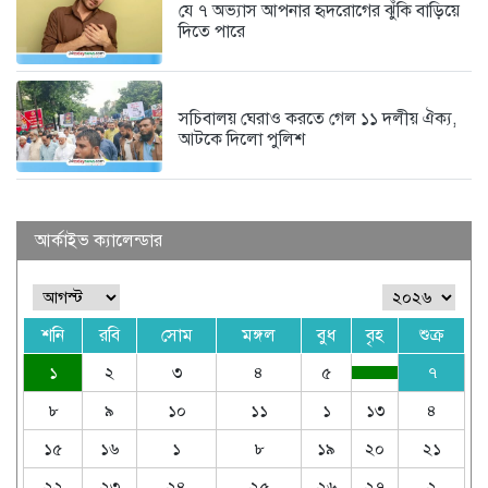
যে ৭ অভ্যাস আপনার হৃদরোগের ঝুঁকি বাড়িয়ে
দিতে পারে
সচিবালয় ঘেরাও করতে গেল ১১ দলীয় ঐক্য,
আটকে দিলো পুলিশ
আর্কাইভ ক্যালেন্ডার
শনি
রবি
সোম
মঙ্গল
বুধ
বৃহ
শুক্র
১
২
৩
৪
৫
৭
৮
৯
১০
১১
১
১৩
৪
১৫
১৬
১
৮
১৯
২০
২১
২২
২৩
২৪
২৫
২৬
২৭
২