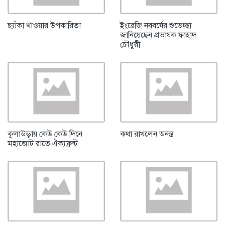
ছ্যাঁকা খাওয়ার উপকারিতা
ইংরেজি নববর্ষের শুভেচ্ছা
জানিয়েছেন প্রভাষক ফাহাদ
চৌধুরী
কুলাউড়ায় কেউ কেউ দিনে
কথা রাখলেন অনন্ত
মহাজোট রাতে ঐক্যফ্রন্ট