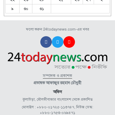
৯
৩০
৩১
ফলো করুন 24todaynews.com-এর খবর
সম্পাদক ও প্রকাশক
প্রভাষক আফাজুর রহমান চৌধুরী
অফিস
কুলাউড়া, মৌলভীবাজার বাংলাদেশ থেকে প্রকাশিত
মোবাইল : +৮৮০-০১৭২৫-১১৩৭৪৭, নিউজ ডেস্ক:
+৮৮০-১৭৫৩-০৬৯৪৭১