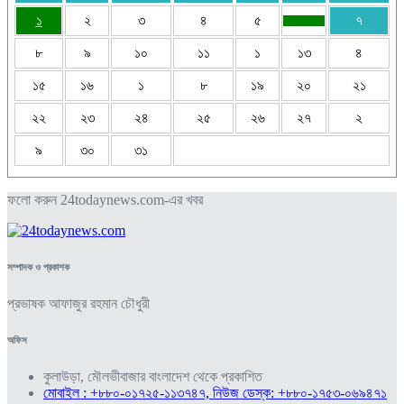
১
২
৩
৪
৫
৭
৮
৯
১০
১১
১
১৩
৪
১৫
১৬
১
৮
১৯
২০
২১
২২
২৩
২৪
২৫
২৬
২৭
২
৯
৩০
৩১
ফলো করুন 24todaynews.com-এর খবর
সম্পাদক ও প্রকাশক
প্রভাষক আফাজুর রহমান চৌধুরী
অফিস
কুলাউড়া, মৌলভীবাজার বাংলাদেশ থেকে প্রকাশিত
মোবাইল : +৮৮০-০১৭২৫-১১৩৭৪৭, নিউজ ডেস্ক: +৮৮০-১৭৫৩-০৬৯৪৭১