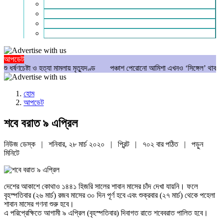
গণমাধ্যম
বিশেষ সংবাদ
সংগঠন
মুক্তমত
আপডেট
্টা ও হত্যা মামলায় মৃত্যুদণ্ড
পঞ্চাশ পেরোনো আমিশা এখনও ‘সিঙ্গেল’ থাকতে চান
হোম
আপডেট
শবে বরাত ৯ এপ্রিল
নিউজ ডেস্ক | শনিবার, ২৮ মার্চ ২০২০ |
প্রিন্ট
|
৭০২ বার পঠিত
| পড়ুন
মিনিটে
দেশের আকাশে কোথাও ১৪৪১ হিজরি সালের শাবান মাসের চাঁদ দেখা যায়নি। ফলে
বৃহস্পতিবার (২৬ মার্চ) রজব মাসের ৩০ দিন পূর্ণ হবে এবং শুক্রবার (২৭ মার্চ) থেকে পহেলা
শাবান মাসের গণনা শুরু হবে।
এ পরিপ্রেক্ষিতে আগামী ৯ এপ্রিল (বৃহস্পতিবার) দিবাগত রাতে শবেবরাত পালিত হবে।