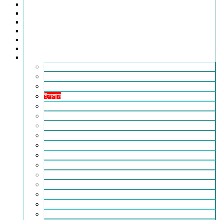
খেলাধুলা
সারাদেশ
স্বাস্থ্য
তথ্য ও প্রযুক্তি
ফটোগ্যালারি
ভিডিও গ্যালারি
আরও
২৪টুডেনিউজ পরিবার
আইন আদালত
ইচ্ছে ঘুড়ি
ইসলাম
কৃষি
কবিতা-ছড়া
ফিচার
বিচিত্র সংবাদ
মুক্তমত
মুক্তিযুদ্ধ
লাইফস্টাইল
শিক্ষা
সম্পাদকীয়
সাহিত্য
পাঠকের কথা
আলোচিত