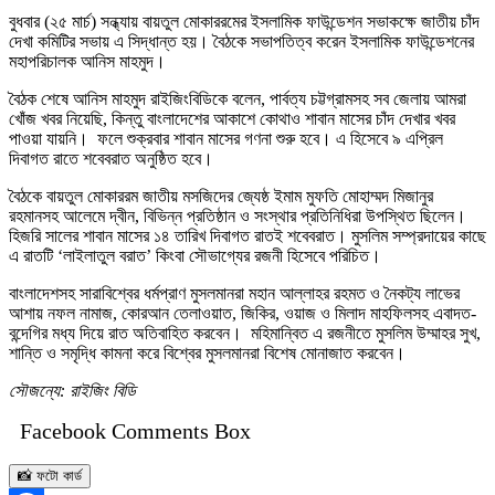
বুধবার (২৫ মার্চ) সন্ধ্যায় বায়তুল মোকাররমের ইসলামিক ফাউন্ডেশন সভাকক্ষে জাতীয় চাঁদ
দেখা কমিটির সভায় এ সিদ্ধান্ত হয়। বৈঠকে সভাপতিত্ব করেন ইসলামিক ফাউন্ডেশনের
মহাপরিচালক আনিস মাহমুদ।
বৈঠক শেষে আনিস মাহমুদ রাইজিংবিডিকে বলেন, পার্বত্য চট্টগ্রামসহ সব জেলায় আমরা
খোঁজ খবর নিয়েছি, কিন্তু বাংলাদেশের আকাশে কোথাও শাবান মাসের চাঁদ দেখার খবর
পাওয়া যায়নি। ফলে শুক্রবার শাবান মাসের গণনা শুরু হবে। এ হিসেবে ৯ এপ্রিল
দিবাগত রাতে শবেবরাত অনুষ্ঠিত হবে।
বৈঠকে বায়তুল মোকাররম জাতীয় মসজিদের জ্যেষ্ঠ ইমাম মুফতি মোহাম্মদ মিজানুর
রহমানসহ আলেমে দ্বীন, বিভিন্ন প্রতিষ্ঠান ও সংস্থার প্রতিনিধিরা উপস্থিত ছিলেন।
হিজরি সালের শাবান মাসের ১৪ তারিখ দিবাগত রাতই শবেবরাত। মুসলিম সম্প্রদায়ের কাছে
এ রাতটি ‘লাইলাতুল বরাত’ কিংবা সৌভাগ্যের রজনী হিসেবে পরিচিত।
বাংলাদেশসহ সারাবিশ্বের ধর্মপ্রাণ মুসলমানরা মহান আল্লাহর রহমত ও নৈকট্য লাভের
আশায় নফল নামাজ, কোরআন তেলাওয়াত, জিকির, ওয়াজ ও মিলাদ মাহফিলসহ এবাদত-
বন্দেগির মধ্য দিয়ে রাত অতিবাহিত করবেন। মহিমান্বিত এ রজনীতে মুসলিম উম্মাহর সুখ,
শান্তি ও সমৃদ্ধি কামনা করে বিশ্বের মুসলমানরা বিশেষ মোনাজাত করবেন।
সৌজন্যে: রাইজিং বিডি
Facebook Comments Box
📸 ফটো কার্ড