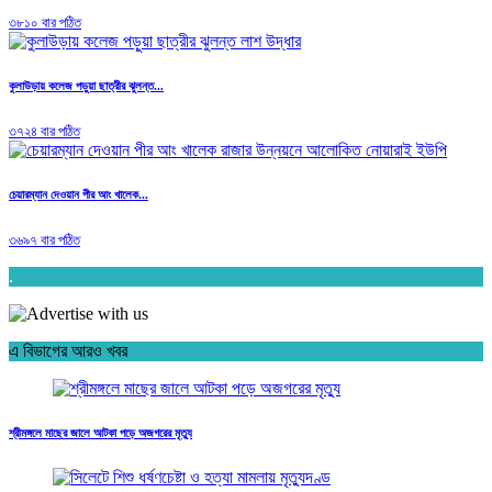
৩৮১০ বার পঠিত
কুলাউড়ায় কলেজ পড়ুয়া ছাত্রীর ঝুলন্ত...
৩৭২৪ বার পঠিত
চেয়ারম্যান দেওয়ান পীর আং খালেক...
৩৬৯৭ বার পঠিত
.
এ বিভাগের আরও খবর
শ্রীমঙ্গলে মাছের জালে আটকা পড়ে অজগরের মৃত্যু