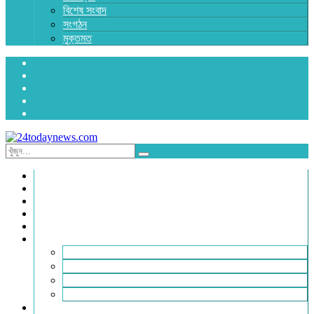
বিশেষ সংবাদ
সংগঠন
মুক্তমত
প্রচ্ছদ
জাতীয়
রাজনীতি
অর্থনীতি
আন্তর্জাতিক
জেলা সংবাদ
হবিগঞ্জ
মৌলভীবাজার
সুনামগঞ্জ
সিলেট
বিনোদন