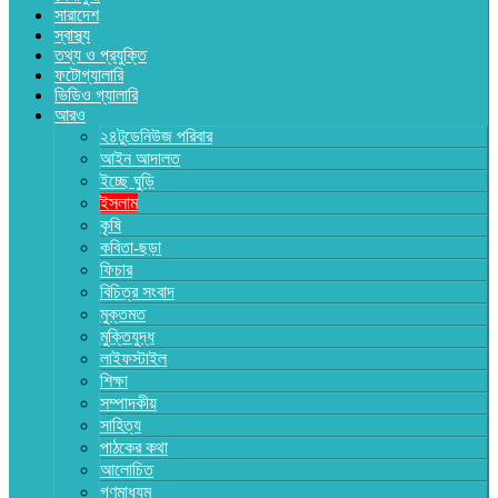
সারাদেশ
স্বাস্থ্য
তথ্য ও প্রযুক্তি
ফটোগ্যালারি
ভিডিও গ্যালারি
আরও
২৪টুডেনিউজ পরিবার
আইন আদালত
ইচ্ছে ঘুড়ি
ইসলাম
কৃষি
কবিতা-ছড়া
ফিচার
বিচিত্র সংবাদ
মুক্তমত
মুক্তিযুদ্ধ
লাইফস্টাইল
শিক্ষা
সম্পাদকীয়
সাহিত্য
পাঠকের কথা
আলোচিত
গণমাধ্যম