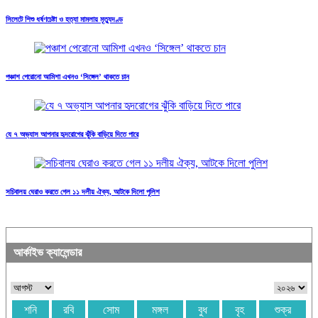
সিলেটে শিশু ধর্ষণচেষ্টা ও হত্যা মামলায় মৃত্যুদণ্ড
পঞ্চাশ পেরোনো আমিশা এখনও ‘সিঙ্গেল’ থাকতে চান
যে ৭ অভ্যাস আপনার হৃদরোগের ঝুঁকি বাড়িয়ে দিতে পারে
সচিবালয় ঘেরাও করতে গেল ১১ দলীয় ঐক্য, আটকে দিলো পুলিশ
আর্কাইভ ক্যালেন্ডার
শনি
রবি
সোম
মঙ্গল
বুধ
বৃহ
শুক্র