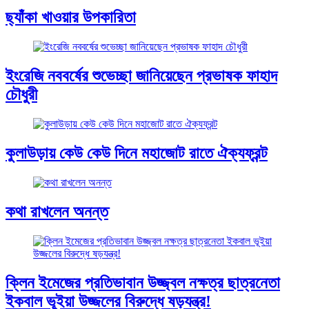
ছ্যাঁকা খাওয়ার উপকারিতা
ইংরেজি নববর্ষের শুভেচ্ছা জানিয়েছেন প্রভাষক ফাহাদ
চৌধুরী
কুলাউড়ায় কেউ কেউ দিনে মহাজোট রাতে ঐক্যফ্রন্ট
কথা রাখলেন অনন্ত
ক্লিন ইমেজের প্রতিভাবান উজ্জ্বল নক্ষত্র ছাত্রনেতা
ইকবাল ভূইয়া উজ্জলের বিরুদ্ধে ষড়যন্ত্র!