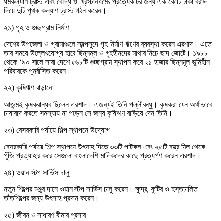
ধর্মকল্যাণ ট্রাস্ট এবং বৌদ্ধ ও খ্রিস্টানধর্মের প্রত্যেকটির জন্য এক কোটি টাকা বরাদ্দ
দিয়ে দুটি পৃথক কল্যাণ ট্রাস্ট গঠন করেন।
২১) গৃহ ও গুচ্ছগ্রাম নির্মাণ
দেশের উপজেলা ও গ্রামাঞ্চলে স্বল্পসুদে গৃহ নির্মাণ ঋণের ব্যবস্থা করেন এরশাদ। এতে
তার সময়ে উল্লেখযোগ্য হারে ছিন্নমূল ও গৃহহীনদের মাথার নিচে ছাদ জোটে। ১৯৮৮
থেকে ‘৯০ সালে সারা দেশে ৫৬৮টি গুচ্ছগ্রাম স্থাপন করে ২১ হাজার ছিন্নমূল ভূমিহীন
পরিবারকে পুনর্বাসিত করেন।
২২) কৃষিঋণ বাড়ানো
আজন্মই কৃষকবান্ধব ছিলেন এরশাদ। এজন্যই তিনি পল্লীবন্ধু। কৃষকরা যেন অর্থাভাবে
চাষাবাদ করতে সমস্যায় না পড়েন সে জন্য কৃষিঋণ বাড়িয়ে দেন তিনি।
২৩) বেসরকারি পর্যায়ে শিল্প স্থাপনে উদ্যোগ
বেসরকারি পর্যায়ে শিল্প স্থাপনে উৎসাহ দিতে ৩৩টি পাটকল এবং ২৫টি বস্ত্র মিল থেকে
পুঁজি প্রত্যাহার করে সেগুলো বাংলাদেশি মালিকদের কাছে প্রত্যর্পণ করেন এরশাদ।
২৪) ওয়ান স্টপ সার্ভিস চালু
নতুন শিল্পের মঞ্জুর দানে ওয়ান স্টপ সার্ভিস চালু করেন। ক্ষুদ্র, কুটির ও হস্তচালিত
তাঁতশিল্পের জন্য উৎসাহ প্রদান করেন।
২৫) জীবন ও সাধারণ বীমার প্রসার