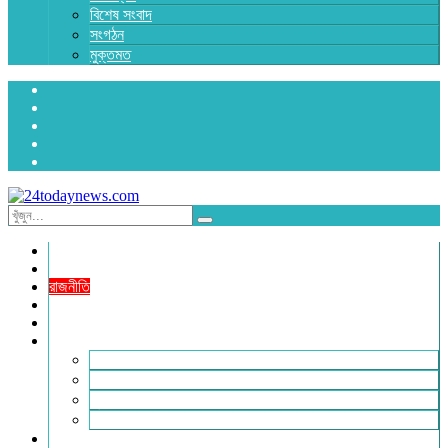
বিশেষ সংবাদ
সংগঠন
মুক্তমত
প্রচ্ছদ
জাতীয়
রাজনীতি
অর্থনীতি
আন্তর্জাতিক
জেলা সংবাদ
হবিগঞ্জ
মৌলভীবাজার
সুনামগঞ্জ
সিলেট
বিনোদন