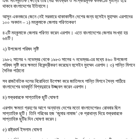
এবং সাংস্কৃতিক ক্ষেত্রে তার নেয়া কার্যক্রম ও সংস্কারমূলক কর্মকাণ্ড দৃষ্টান্ত হয়ে
থাকবে বাংলাদেশের ইতিহাসে।
আসুন একনজরে জেনে নেই সরকারে থাকাকালীন দেশের জন্য হুসেইন মুহাম্মদ এরশাদের
১০০ অবদান – ১) মহকুমাকে জেলায় পরিণতকরণ
৪২টি মহকুমাকে জেলায় পরিণত করেন এরশাদ। এতে বাংলাদেশের জেলার সংখ্যা হয়
৬৪টি।
২) উপজেলা পরিষদ সৃষ্টি
১৯৮২ সালের ৭ নভেম্বর থেকে ১৯৮৩ সালের ৭ নভেম্বর-এর মধ্যে ৪৬০ উপজেলা
পরিষদ সৃষ্টি করে ক্ষমতা বিকেন্দ্রীকরণ করেছেন হুসেইন মুহম্মদ এরশাদ। ৩) শান্তি মিশনে
সৈনিক পাঠানো
সব রাজনৈতিক দলের বিরোধিতা উপেক্ষা করে জাতিসংঘ শান্তি মিশনে সৈন্য পাঠিয়ে
বাংলাদেশের ভাবমূর্তি বিশ্বদুয়ারে উজ্জ্বল করেন এরশাদ।
৪) শুক্রবারকে সাপ্তাহিক ছুটি ঘোষণা
এরশাদ ক্ষমতা গ্রহণের আগে অন্যান্য দেশের মতো বাংলাদেশেরও রোববার ছিল
সাপ্তাহিক ছুটি। তিনি গরিবের হজ ‘জুমার নামাজ’ কে প্রাধান্য দিয়ে শুক্রবারকে
সাপ্তাহিক ছুটির দিন ঘোষণা করেন।
৫) রাষ্ট্রধর্ম ইসলাম ঘোষণা