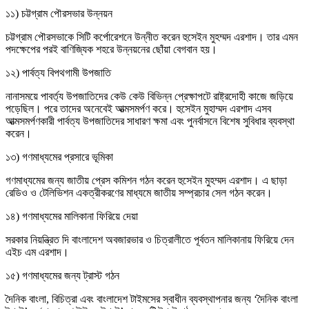
১১) চট্টগ্রাম পৌরসভার উন্নয়ন
চট্টগ্রাম পৌরসভাকে সিটি কর্পোরেশনে উন্নীত করেন হুসেইন মুহম্মদ এরশাদ। তার এমন
পদক্ষেপের পরই বাণিজ্যিক শহরে উন্নয়নের ছোঁয়া বেগবান হয়।
১২) পার্বত্য বিপথগামী উপজাতি
নানাসময়ে পাবর্ত্য উপজাতিদের কেউ কেউ বিভিন্ন প্রেক্ষাপটে রাষ্ট্রদোহী কাজে জড়িয়ে
পড়েছিল। পরে তাদের অনেবেই আত্মসমর্পণ করে। হুসেইন মুহাম্মদ এরশাদ এসব
আত্মসমর্পণকারী পার্বত্য উপজাতিদের সাধারণ ক্ষমা এবং পুনর্বাসনে বিশেষ সুবিধার ব্যবস্থা
করেন।
১৩) গণমাধ্যমের প্রসারে ভূমিকা
গণমাধ্যমের জন্য জাতীয় প্রেস কমিশন গঠন করেন হুসেইন মুহম্মদ এরশাদ। এ ছাড়া
রেডিও ও টেলিভিশন একত্রীকরণের মাধ্যমে জাতীয় সম্প্রচার সেল গঠন করেন।
১৪) গণমাধ্যমের মালিকানা ফিরিয়ে দেয়া
সরকার নিয়ন্ত্রিত দি বাংলাদেশ অবজারভার ও চিত্রালীতে পূর্বতন মালিকানায় ফিরিয়ে দেন
এইচ এম এরশাদ।
১৫) গণমাধ্যমের জন্য ট্রাস্ট গঠন
দৈনিক বাংলা, বিচিত্রা এবং বাংলাদেশ টাইমসের স্বাধীন ব্যবস্থাপনার জন্য ‘দৈনিক বাংলা