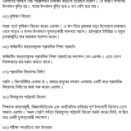
এরশাদের আমলে সেচ প্রকল্পাধীন চাষাবাদ বাড়ানো হয়েছিল দ্বিগুণ। যে কারণে ফসলের
উৎপাদন বৃদ্ধি হয়। গমের উৎপাদন বৃদ্ধি হয়ে ৫ গুণ বেশি হয়ে যায়।
৩৫) কৃষিঋণ বিতরণ
সহজ শর্তে কৃষিঋণ বিতরণ করেন এরশাদ। এ ঋণ নিয়ে কৃষকরা নতুন উদ্যোমে চাষাবাদে
নেমে পড়েন ও ফসল উৎপাদনে যুগান্তকারী সফলতা আসে। চট্টগ্রামে ইউরিয়া ও যমুনা
(তারাকান্দি) সার কারখানা স্থাপন করেন।
৩৬) সার্বজনীন বাধ্যতামূলক প্রাথমিক শিক্ষা প্রবর্তন
সার্বজনীন বাধ্যতামূলক প্রাথমিক শিক্ষা প্রবর্তনের পদক্ষেপ নেন এরশাদ। এতে দেশে
নিরক্ষরতার হার দ্রুত কমতে থাকে।
৩৭) প্রাথমিক বিদ্যালয় নির্মাণ
প্রতি ২ কিলোমিটার এলাকা বা ২ হাজার মানুষের বসবাস এলাকায় একটি করে প্রাথমিক
বিদ্যালয় নির্মাণের কাজ শুরু করেন এরশাদ।
৩৮) বিনামূল্যে পাঠ্যবই বিতরণ
শিক্ষাকে বাস্তবমুখী, বিজ্ঞানভিত্তিক এবং অর্থনৈতিক চাহিদার পূর্ণ উপযোগী হিসেবে ঢেলে
সাজান এরশাদ। পঞ্চম শ্রেণি পর্যন্ত বিনামূল্যে পাঠ্যবই বিতরণ শুরুই করেন তিনি, যা ছিল
তার একটি যুগান্তকারী পদক্ষেপ।
৩৯) পরীক্ষা পদ্ধতিতে মান উন্নয়ন