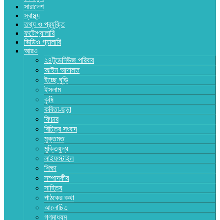
সারাদেশ
স্বাস্থ্য
তথ্য ও প্রযুক্তি
ফটোগ্যালারি
ভিডিও গ্যালারি
আরও
২৪টুডেনিউজ পরিবার
আইন আদালত
ইচ্ছে ঘুড়ি
ইসলাম
কৃষি
কবিতা-ছড়া
ফিচার
বিচিত্র সংবাদ
মুক্তমত
মুক্তিযুদ্ধ
লাইফস্টাইল
শিক্ষা
সম্পাদকীয়
সাহিত্য
পাঠকের কথা
আলোচিত
গণমাধ্যম