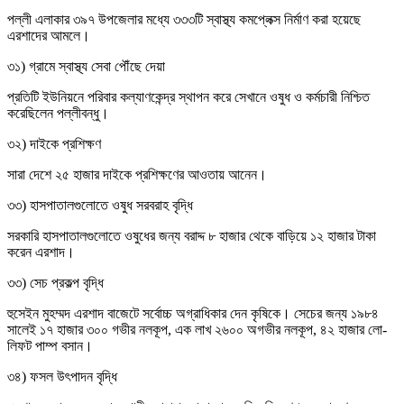
পল্লী এলাকার ৩৯৭ উপজেলার মধ্যে ৩৩৩টি স্বাস্থ্য কমপ্লেক্স নির্মাণ করা হয়েছে
এরশাদের আমলে।
৩১) গ্রামে স্বাস্থ্য সেবা পৌঁছে দেয়া
প্রতিটি ইউনিয়নে পরিবার কল্যাণকেন্দ্র স্থাপন করে সেখানে ওষুধ ও কর্মচারী নিশ্চিত
করেছিলেন পল্লীবন্ধু।
৩২) দাইকে প্রশিক্ষণ
সারা দেশে ২৫ হাজার দাইকে প্রশিক্ষণের আওতায় আনেন।
৩৩) হাসপাতালগুলোতে ওষুধ সরবরাহ বৃদ্ধি
সরকারি হাসপাতালগুলোতে ওষুধের জন্য বরাদ্দ ৮ হাজার থেকে বাড়িয়ে ১২ হাজার টাকা
করেন এরশাদ।
৩৩) সেচ প্রকল্প বৃদ্ধি
হুসেইন মুহম্মদ এরশাদ বাজেটে সর্বোচ্চ অগ্রাধিকার দেন কৃষিকে। সেচের জন্য ১৯৮৪
সালেই ১৭ হাজার ৩০০ গভীর নলকূপ, এক লাখ ২৬০০ অগভীর নলকূপ, ৪২ হাজার লো-
লিফট পাম্প বসান।
৩৪) ফসল উৎপাদন বৃদ্ধি