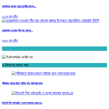
কুলাউড়ায় কলেজ পড়ুয়া ছাত্রীর ঝুলন্ত...
৩৭২৪ বার পঠিত
চেয়ারম্যান দেওয়ান পীর আং খালেক...
৩৬৯৭ বার পঠিত
.
এ বিভাগের আরও খবর
শ্রীমঙ্গলে মাছের জালে আটকা পড়ে অজগরের মৃত্যু
সিলেটে শিশু ধর্ষণচেষ্টা ও হত্যা মামলায় মৃত্যুদণ্ড