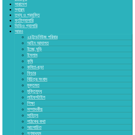
সারাদেশ
স্বাস্থ্য
তথ্য ও প্রযুক্তি
ফটোগ্যালারি
ভিডিও গ্যালারি
আরও
২৪টুডেনিউজ পরিবার
আইন আদালত
ইচ্ছে ঘুড়ি
ইসলাম
কৃষি
কবিতা-ছড়া
ফিচার
বিচিত্র সংবাদ
মুক্তমত
মুক্তিযুদ্ধ
লাইফস্টাইল
শিক্ষা
সম্পাদকীয়
সাহিত্য
পাঠকের কথা
আলোচিত
গণমাধ্যম