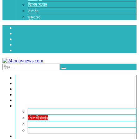
বিশেষ সংবাদ
সংগঠন
মুক্তমত
প্রচ্ছদ
জাতীয়
রাজনীতি
অর্থনীতি
আন্তর্জাতিক
জেলা সংবাদ
হবিগঞ্জ
মৌলভীবাজার
সুনামগঞ্জ
সিলেট
বিনোদন