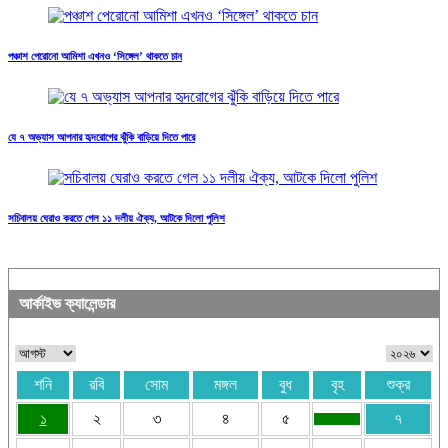
পঞ্চাশ পেরোনো আমিশা এখনও ‘সিঙ্গেল’ থাকতে চান
যে ৭ অভ্যাস আপনার হৃদরোগের ঝুঁকি বাড়িয়ে দিতে পারে
সচিবালয় ঘেরাও করতে গেল ১১ দলীয় ঐক্য, আটকে দিলো পুলিশ
আর্কাইভ ক্যালেন্ডার
শনি
রবি
সোম
মঙ্গল
বুধ
বৃহ
শুক্র
১
২
৩
৪
৫
৭