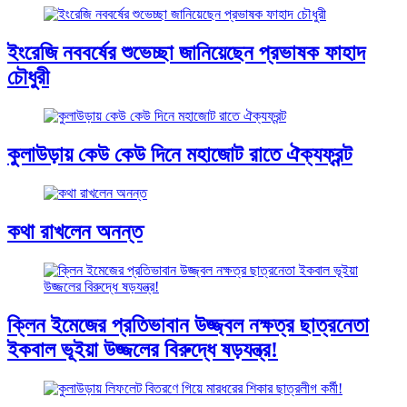
ইংরেজি নববর্ষের শুভেচ্ছা জানিয়েছেন প্রভাষক ফাহাদ
চৌধুরী
কুলাউড়ায় কেউ কেউ দিনে মহাজোট রাতে ঐক্যফ্রন্ট
কথা রাখলেন অনন্ত
ক্লিন ইমেজের প্রতিভাবান উজ্জ্বল নক্ষত্র ছাত্রনেতা
ইকবাল ভূইয়া উজ্জলের বিরুদ্ধে ষড়যন্ত্র!