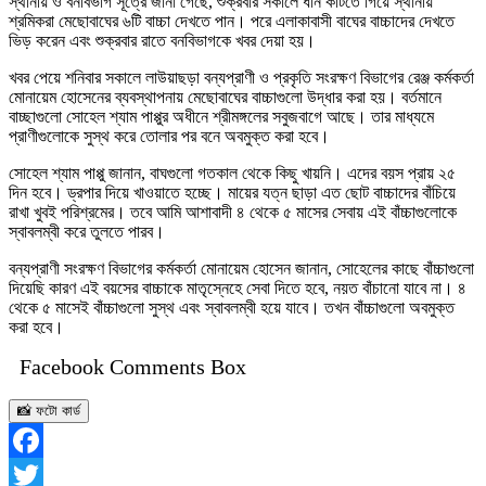
স্থানীয় ও বনবিভাগ সূত্রে জানা গেছে, শুক্রবার সকালে ধান কাটতে গিয়ে স্থানীয়
শ্রমিকরা মেছোবাঘের ৬টি বাচ্চা দেখতে পান। পরে এলাকাবাসী বাঘের বাচ্চাদের দেখতে
ভিড় করেন এবং শুক্রবার রাতে বনবিভাগকে খবর দেয়া হয়।
খবর পেয়ে শনিবার সকালে লাউয়াছড়া বন্যপ্রাণী ও প্রকৃতি সংরক্ষণ বিভাগের রেঞ্জ কর্মকর্তা
মোনায়েম হোসেনের ব্যবস্থাপনায় মেছোবাঘের বাচ্চাগুলো উদ্ধার করা হয়। বর্তমানে
বাচ্ছাগুলো সোহেল শ্যাম পাপ্পুর অধীনে শ্রীমঙ্গলের সবুজবাগে আছে। তার মাধ্যমে
প্রাণীগুলোকে সুস্থ করে তোলার পর বনে অবমুক্ত করা হবে।
সোহেল শ্যাম পাপ্পু জানান, বাঘগুলো গতকাল থেকে কিছু খায়নি। এদের বয়স প্রায় ২৫
দিন হবে। ড্রপার দিয়ে খাওয়াতে হচ্ছে। মায়ের যত্ন ছাড়া এত ছোট বাচ্চাদের বাঁচিয়ে
রাখা খুবই পরিশ্রমের। তবে আমি আশাবাদী ৪ থেকে ৫ মাসের সেবায় এই বাঁচ্চাগুলোকে
স্বাবলম্বী করে তুলতে পারব।
বন্যপ্রাণী সংরক্ষণ বিভাগের কর্মকর্তা মোনায়েম হোসেন জানান, সোহেলের কাছে বাঁচ্চাগুলো
দিয়েছি কারণ এই বয়সের বাচ্চাকে মাতৃস্নেহে সেবা দিতে হবে, নয়ত বাঁচানো যাবে না। ৪
থেকে ৫ মাসেই বাঁচ্চাগুলো সুস্থ এবং স্বাবলম্বী হয়ে যাবে। তখন বাঁচ্চাগুলো অবমুক্ত
করা হবে।
Facebook Comments Box
📸 ফটো কার্ড
Facebook