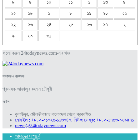
৮
৯
১০
১১
১
১৩
৪
১৫
১৬
১
৮
১৯
২০
২১
২২
২৩
২৪
২৫
২৬
২৭
২
৯
৩০
৩১
ফলো করুন 24todaynews.com-এর খবর
সম্পাদক ও প্রকাশক
প্রভাষক আফাজুর রহমান চৌধুরী
অফিস
কুলাউড়া, মৌলভীবাজার বাংলাদেশ থেকে প্রকাশিত
মোবাইল : +৮৮০-০১৭২৫-১১৩৭৪৭, নিউজ ডেস্ক: +৮৮০-১৭৫৩-০৬৯৪৭১
news@24todaynews.com
আমাদের সম্পর্কে