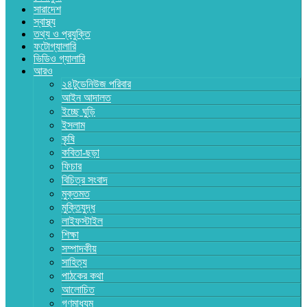
সারাদেশ
স্বাস্থ্য
তথ্য ও প্রযুক্তি
ফটোগ্যালারি
ভিডিও গ্যালারি
আরও
২৪টুডেনিউজ পরিবার
আইন আদালত
ইচ্ছে ঘুড়ি
ইসলাম
কৃষি
কবিতা-ছড়া
ফিচার
বিচিত্র সংবাদ
মুক্তমত
মুক্তিযুদ্ধ
লাইফস্টাইল
শিক্ষা
সম্পাদকীয়
সাহিত্য
পাঠকের কথা
আলোচিত
গণমাধ্যম