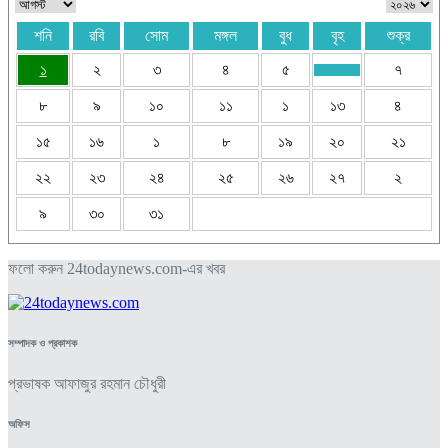
শনি
রবি
সোম
মঙ্গল
বুধ
বৃহ
শুক্র
১
২
৩
৪
৫
৭
৮
৯
১০
১১
১
১৩
৪
১৫
১৬
১
৮
১৯
২০
২১
২২
২৩
২৪
২৫
২৬
২৭
২
৯
৩০
৩১
ফলো করুন 24todaynews.com-এর খবর
সম্পাদক ও প্রকাশক
প্রভাষক আফাজুর রহমান চৌধুরী
অফিস