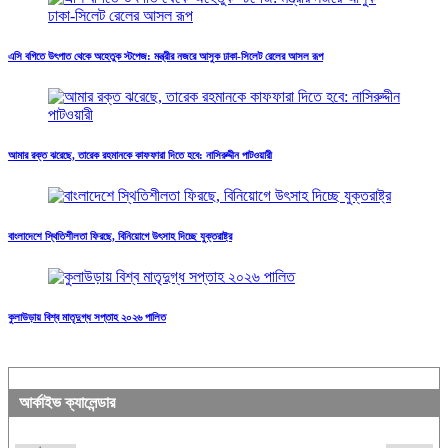
এসি বগিতে উৎপাত থেকে অহেতুক স্টপেজ: মন্ত্রীর নজরে আসুক ঢাকা-সিলেট রেলের আসল রূপ
আমার রক্ত ঝরেছে, তারেক রহমানকে কাফফারা দিতে হবে: নাসিরুদ্দীন পাটওয়ারী
বাংলাদেশে স্থিতিশীলতা ফিরছে, বিনিয়োগে উৎসাহ দিচ্ছে যুক্তরাষ্ট্র
কুলাউড়ায় বিশ্ব মাতৃদুগ্ধ সপ্তাহ ২০২৬ পালিত
আর্কাইভ ক্যালেন্ডার