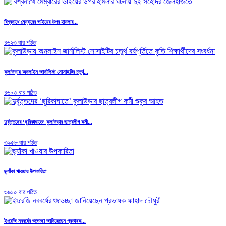
বিশ্বনাথে মেম্বারের ভাইয়ের উপর হামলার...
৪৬২৩ বার পঠিত
কুলাউড়ায় অনলাইন জার্নালিস্ট সোসাইটির চতুর্থ...
৪৬০৩ বার পঠিত
দুর্বৃত্তদের ‘ছুরিকাঘাতে’ কুলাউড়ার ছাত্রলীগ কর্মী...
৩৯৫৮ বার পঠিত
ছ্যাঁকা খাওয়ার উপকারিতা
৩৯১০ বার পঠিত
ইংরেজি নববর্ষের শুভেচ্ছা জানিয়েছেন প্রভাষক...