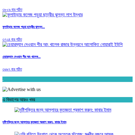
৩৮০৯ বার পঠিত
কুলাউড়ায় কলেজ পড়ুয়া ছাত্রীর ঝুলন্ত...
৩৭২৪ বার পঠিত
চেয়ারম্যান দেওয়ান পীর আং খালেক...
৩৬৯৭ বার পঠিত
.
এ বিভাগের আরও খবর
দৃষ্টিশক্তির জন্য আল্লাহর কৃতজ্ঞতা প্রকাশ করুন: কাবার ইমাম