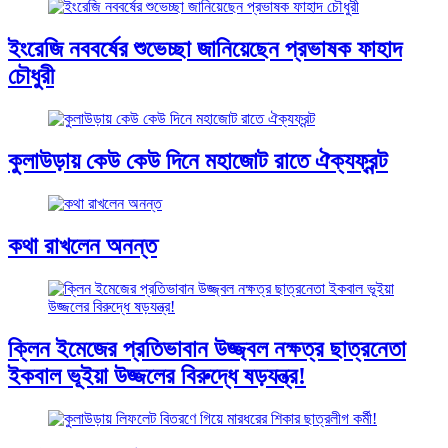
ইংরেজি নববর্ষের শুভেচ্ছা জানিয়েছেন প্রভাষক ফাহাদ
চৌধুরী
কুলাউড়ায় কেউ কেউ দিনে মহাজোট রাতে ঐক্যফ্রন্ট
কথা রাখলেন অনন্ত
ক্লিন ইমেজের প্রতিভাবান উজ্জ্বল নক্ষত্র ছাত্রনেতা
ইকবাল ভূইয়া উজ্জলের বিরুদ্ধে ষড়যন্ত্র!