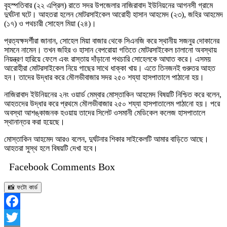
বৃহস্পতিবার (২২ এপ্রিল) রাতে সদর উপজেলার নাজিরাবাদ ইউনিয়নের আগনসী গ্রামে
দুর্ঘটনা ঘটে। আহতরা হলেন মোটরসাইকেল আরোহী হাসান আহমেদ (২৩), জহির আহমেদ
(১৭) ও পথচারী সোহেল মিয়া (২৪)।
প্রত্যক্ষদর্শীরা জানান, সোহেল মিয়া বাজার থেকে সিএনজি করে স্থানীয় সজনুর দোকানের
সামনে নামেন। তখন জহির ও হাসান বেপরোয়া গতিতে মোটরসাইকেল চালানো অবস্থায়
নিয়ন্ত্রণ হারিয়ে ফেলে এবং রাস্তায় দাঁড়ানো পথচারি সোহেলকে আঘাত করে। এসময়
আরোহীরা মোটরসাইকেল নিয়ে গাছের সাথে ধাক্কা খায়। এতে তিনজনই গুরুতর আহত
হন। তাদের উদ্ধার করে মৌলভীবাজার সদর ২৫০ শয্যা হাসপাতালে পাঠানো হয়।
নাজিরাবাদ ইউনিয়নের ২নং ওয়ার্ড মেম্বার মোস্তাকিন আহমেদ বিষয়টি নিশ্চিত করে বলেন,
আহতদের উদ্ধার করে প্রথমে মৌলভীবাজার ২৫০ শয্যা হাসপাতালেম পাঠানো হয়। পরে
অবস্থা আশঙ্কাজনক হওয়ায় তাদের সিলেট ওসমানী মেডিকেল কলেজ হাসপাতালে
স্থানান্তর করা হয়েছে।
মোস্তাকিন আহমেদ আরও বলেন, দুর্ঘটনার শিকার সাইকেলটি আমার বাড়িতে আছে।
আহতরা সুস্থ হলে বিষয়টি দেখা হবে।
Facebook Comments Box
📸 ফটো কার্ড
Facebook