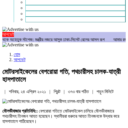
গণমাধ্যম
বিশেষ সংবাদ
সংগঠন
মুক্তমত
আপডেট
 স্টপেজ: মন্ত্রীর নজরে আসুক ঢাকা-সিলেট রেলের আসল রূপ
আমার রক্ত ঝরেছে, তার
হোম
আপডেট
মোটরসাইকেলের বেপরোয়া গতি, পথচারীসহ চালক-যাত্রী
হাসপাতালে
| শনিবার, ২৪ এপ্রিল ২০২১ |
প্রিন্ট
|
৩৭৩ বার পঠিত
| পড়ুন
মিনিটে
মৌলভীবাজার প্রতিনিধি::
বেপরোয়া গতিতে মোটরসাইকেল চালিয়ে মৌলভীবাজারে
পথচারীসহ তিনজন আহত হয়েছেন। স্থানীয়রা গুরুতর আহত তিনজনকে উদ্ধার করে
হাসপাতালে পাঠিয়েছেন।