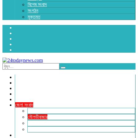
বিশেষ সংবাদ
সংগঠন
মুক্তমত
প্রচ্ছদ
জাতীয়
রাজনীতি
অর্থনীতি
আন্তর্জাতিক
জেলা সংবাদ
হবিগঞ্জ
মৌলভীবাজার
সুনামগঞ্জ
সিলেট
বিনোদন