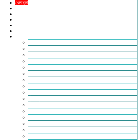
খেলাধুলা
সারাদেশ
স্বাস্থ্য
তথ্য ও প্রযুক্তি
ফটোগ্যালারি
ভিডিও গ্যালারি
আরও
২৪টুডেনিউজ পরিবার
আইন আদালত
ইচ্ছে ঘুড়ি
ইসলাম
কৃষি
কবিতা-ছড়া
ফিচার
বিচিত্র সংবাদ
মুক্তমত
মুক্তিযুদ্ধ
লাইফস্টাইল
শিক্ষা
সম্পাদকীয়
সাহিত্য
পাঠকের কথা
আলোচিত