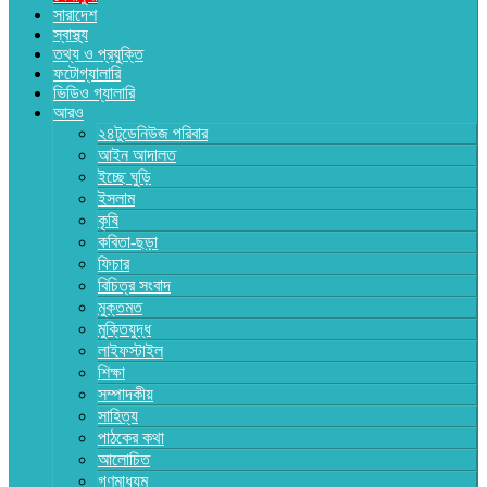
সারাদেশ
স্বাস্থ্য
তথ্য ও প্রযুক্তি
ফটোগ্যালারি
ভিডিও গ্যালারি
আরও
২৪টুডেনিউজ পরিবার
আইন আদালত
ইচ্ছে ঘুড়ি
ইসলাম
কৃষি
কবিতা-ছড়া
ফিচার
বিচিত্র সংবাদ
মুক্তমত
মুক্তিযুদ্ধ
লাইফস্টাইল
শিক্ষা
সম্পাদকীয়
সাহিত্য
পাঠকের কথা
আলোচিত
গণমাধ্যম