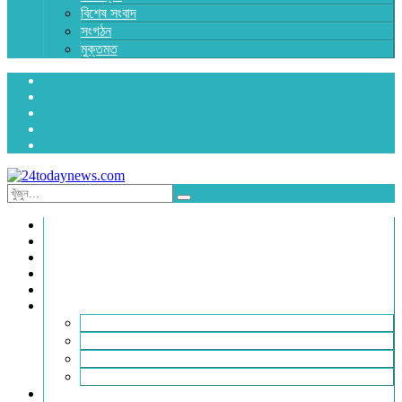
বিশেষ সংবাদ
সংগঠন
মুক্তমত
প্রচ্ছদ
জাতীয়
রাজনীতি
অর্থনীতি
আন্তর্জাতিক
জেলা সংবাদ
হবিগঞ্জ
মৌলভীবাজার
সুনামগঞ্জ
সিলেট
বিনোদন