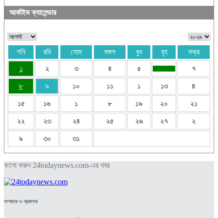
আর্কাইভ ক্যালেন্ডার
শনি
রবি
সোম
মঙ্গল
বুধ
বৃহ
শুক্র
১
২
৩
৪
৫
৭
৮
৯
১০
১১
১
১৩
৪
১৫
১৬
১
৮
১৯
২০
২১
২২
২৩
২৪
২৫
২৬
২৭
২
৯
৩০
৩১
ফলো করুন 24todaynews.com-এর খবর
সম্পাদক ও প্রকাশক