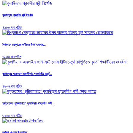
কুলাউড়ায় প্রবাসীর স্ত্রী নিখোঁজ
৪৯৫০ বার পঠিত
বিশ্বনাথে মেম্বারের ভাইয়ের উপর হামলার...
৪৬৩৪ বার পঠিত
কুলাউড়ায় অনলাইন জার্নালিস্ট সোসাইটির চতুর্থ...
৪৬০৭ বার পঠিত
দুর্বৃত্তদের ‘ছুরিকাঘাতে’ কুলাউড়ার ছাত্রলীগ কর্মী...
৩৯৬০ বার পঠিত
ছ্যাঁকা খাওয়ার উপকারিতা