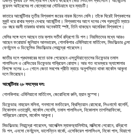
এজন্য বুধবার ২৮ সদস্যের দল ঘোষণা করেছেন কোচ লিওনেল স্কালোনি। আর্জেন্টিনা
বুয়েনস আইরেসের লা বোম্বোনেরা স্টেডিয়ামে হবে ম্যাচটি।
কাতারে আর্জেন্টিনার তৃতীয় বিশ্বকাপ জয়ের নায়ক ছিলেন মেসি। তাঁকে ঘিরেই বিশ্বকাপের
মুকুট ধরে রাখার স্বপ্ন দেখছে আর্জেন্টিনা। বিশ্বকাপের আগে দলের শেষ প্রস্তুতি ম্যাচে
৩৮ বছর বয়সী তারকার থাকায় অনেকটাই স্পষ্ট, তিনি থাকছেন আমেরিকা বিশ্বকাপে।
মেসির সঙ্গে দলে আছেন তার ক্লাব সতীর্থ রদ্রিগো ডি পল। নিয়মিতদের মধ্যে আরও
আছেন ফরোয়ার্ড জুলিয়ান আলভারেস, গোলকিপার এমিলিয়ানো মার্তিনেস, মিডফিল্ডার এন্সা
ফের্নান্দেস ও ডিফেন্সিভ মিডফিল্ডার লেয়ান্দ্রো পারেদেস।
জাতীয় দলে প্রথমবারের মতো ডাক পেয়েছেন এস্তুদিয়ান্তেসের ডিফেন্ডার তমাস
পালাসিওস ও রেসিংয়ের ডিফেন্ডার গাব্রিয়েল রোহাস। আর গত নভেম্বরে অ্যাঙ্গোলার
বিপক্ষে দলের ২-০ গোলে জেতা সবশেষ প্রীতি ম্যাচে অনুপস্থিত থাকা মার্কোস আকুনা
দলে ফিরেছেন।
আর্জেন্টিনার ২৮ সদস্যের দল:
গোলকিপার: এমিলিয়ানো মার্তিনেস, জেরোনিমো রুলি, হুয়ান মুস্সো।
ডিফেন্ডার: নাহুয়েল মলিনা, গনসালো মনতিয়েল, ক্রিস্তিয়ান রোমেরো, লিওনার্দো বালের্দি,
নিকোলাস ওতামেন্দি, মার্কোস সেনেসি, তমাস পালাসিওস, নিকোলাস তাগলিয়াফিকো,
গাব্রিয়েল রোহাস, মার্কোস আকুনা।
মিডফিল্ডার: লিয়ান্দ্রো পারেদেস, আলেক্সিস ম্যাকঅ্যালিস্টার, মাক্সিমো পেরোনে, রদ্রিগো
ডি পল, এনসো ফের্নান্দেস, ভালেন্তিন বার্কো, এসেকিয়েল পালাসিওস, নিকো পাস, থিয়াগো