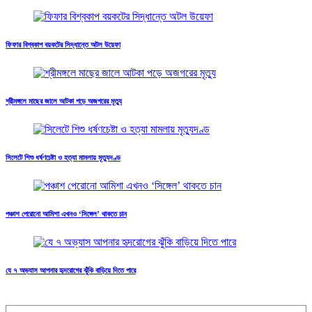
ফিফার বিশ্বকাপ বয়কটের সিদ্ধান্তে অটল উয়েফা
শ্রীমঙ্গলে মাছের জালে আটকা পড়ে অজগরের মৃত্যু
সিলেটে শিশু ধর্ষণচেষ্টা ও হত্যা মামলায় মৃত্যুদণ্ড
পঞ্চাশ পেরোনো আমিশা এখনও ‘সিঙ্গেল’ থাকতে চান
যে ৭ অভ্যাস আপনার হৃদরোগের ঝুঁকি বাড়িয়ে দিতে পারে