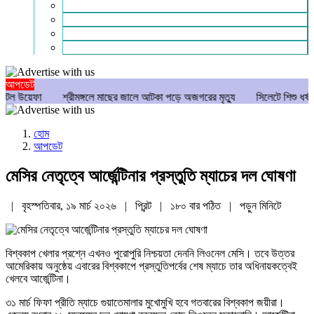
গণমাধ্যম
বিশেষ সংবাদ
সংগঠন
মুক্তমত
আপডেট
া
শ্রীমঙ্গলে মাছের জালে আটকা পড়ে অজগরের মৃত্যু
সিলেটে শিশু ধর্ষণচেষ্টা ও হত
হোম
আপডেট
মেসির নেতৃত্বে আর্জেন্টিনার প্রস্তুতি ম্যাচের দল ঘোষণা
| বৃহস্পতিবার, ১৯ মার্চ ২০২৬ |
প্রিন্ট
|
১৮০ বার পঠিত
| পড়ুন
মিনিটে
বিশ্বকাপ খেলার প্রশ্নে এখনও পুরোপুরি নিশ্চয়তা দেননি লিওনেল মেসি। তবে উত্তর
আমেরিকায় অনুষ্ঠেয় এবারের বিশ্বকাপে প্রস্তুতিপর্বের শেষ ম্যাচে তার অধিনায়কত্বেই
খেলবে আর্জেন্টিনা।
৩১ মার্চ ফিফা প্রীতি ম্যাচে গুয়াতেমালার মুখোমুখি হবে গতবারের বিশ্বকাপ জয়ীরা।