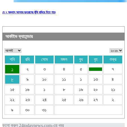
যে ৭ অভ্যাস আপনার হৃদরোগের ঝুঁকি বাড়িয়ে দিতে পারে
আর্কাইভ ক্যালেন্ডার
শনি
রবি
সোম
মঙ্গল
বুধ
বৃহ
শুক্র
১
২
৩
৪
৫
৭
৮
৯
১০
১১
১
১৩
৪
১৫
১৬
১
৮
১৯
২০
২১
২২
২৩
২৪
২৫
২৬
২৭
২
৯
৩০
৩১
ফলো করুন 24todaynews.com-এর খবর