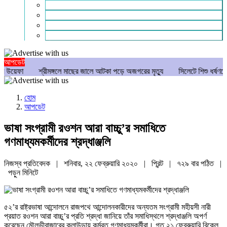
গণমাধ্যম
বিশেষ সংবাদ
সংগঠন
মুক্তমত
আপডেট
শ্রীমঙ্গলে মাছের জালে আটকা পড়ে অজগরের মৃত্যু
সিলেটে শিশু ধর্ষণচেষ্টা ও হত্যা ম
হোম
আপডেট
ভাষা সংগ্রামী রওশন আরা বাচ্চু’র সমাধিতে
গণমাধ্যমকর্মীদের শ্রদ্ধাঞ্জলি
নিজস্ব প্রতিবেদক | শনিবার, ২২ ফেব্রুয়ারি ২০২০ |
প্রিন্ট
|
৭২৯ বার পঠিত
|
পড়ুন
মিনিটে
৫২’র রাষ্ট্রভাষা আন্দোলনে রাজপথে আন্দোলনকারীদের অন্যতম সংগ্রামী মহীয়সী নারী
প্রয়াত রওশন আরা বাচ্চু’র প্রতি শ্রদ্ধা জানিয়ে তাঁর সমাধিস্থলে শ্রদ্ধাঞ্জলি অপর্ণ
করেছেন মৌলভীবাজারের কুলাউড়ায় কর্মরত গণমাধ্যমকর্মীরা। গত ২১ ফেব্রুয়ারি বিকেল