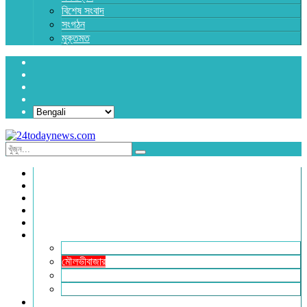
বিশেষ সংবাদ
সংগঠন
মুক্তমত
প্রচ্ছদ
জাতীয়
রাজনীতি
অর্থনীতি
আন্তর্জাতিক
জেলা সংবাদ
হবিগঞ্জ
মৌলভীবাজার
সুনামগঞ্জ
সিলেট
বিনোদন