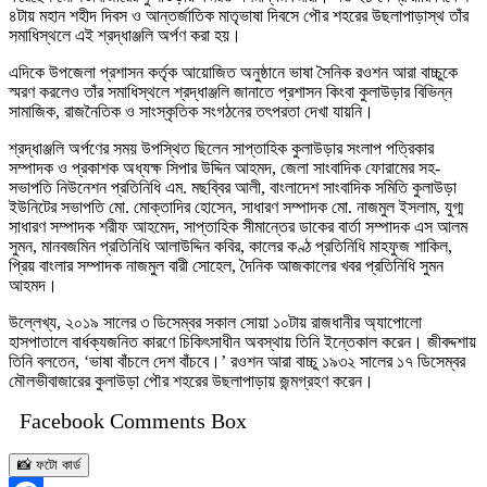
৪টায় মহান শহীদ দিবস ও আন্তর্জাতিক মাতৃভাষা দিবসে পৌর শহরের উছলাপাড়াস্থ তাঁর
সমাধিস্থলে এই শ্রদ্ধাঞ্জলি অর্পণ করা হয়।
এদিকে উপজেলা প্রশাসন কর্তৃক আয়োজিত অনুষ্ঠানে ভাষা সৈনিক রওশন আরা বাচ্চুকে
স্মরণ করলেও তাঁর সমাধিস্থলে শ্রদ্ধাঞ্জলি জানাতে প্রশাসন কিংবা কুলাউড়ার বিভিন্ন
সামাজিক, রাজনৈতিক ও সাংস্কৃতিক সংগঠনের তৎপরতা দেখা যায়নি।
শ্রদ্ধাঞ্জলি অর্পণের সময় উপস্থিত ছিলেন সাপ্তাহিক কুলাউড়ার সংলাপ পত্রিকার
সম্পাদক ও প্রকাশক অধ্যক্ষ সিপার উদ্দিন আহমদ, জেলা সাংবাদিক ফোরামের সহ-
সভাপতি নিউনেশন প্রতিনিধি এম. মছব্বির আলী, বাংলাদেশ সাংবাদিক সমিতি কুলাউড়া
ইউনিটের সভাপতি মো. মোক্তাদির হোসেন, সাধারণ সম্পাদক মো. নাজমুল ইসলাম, যুগ্ম
সাধারণ সম্পাদক শরীফ আহমেদ, সাপ্তাহিক সীমান্তের ডাকের বার্তা সম্পাদক এস আলম
সুমন, মানবজমিন প্রতিনিধি আলাউদ্দিন কবির, কালের কণ্ঠ প্রতিনিধি মাহফুজ শাকিল,
প্রিয় বাংলার সম্পাদক নাজমুল বারী সোহেল, দৈনিক আজকালের খবর প্রতিনিধি সুমন
আহমদ।
উল্লেখ্য, ২০১৯ সালের ৩ ডিসেম্বর সকাল সোয়া ১০টায় রাজধানীর অ্যাপোলো
হাসপাতালে বার্ধক্যজনিত কারণে চিকিৎসাধীন অবস্থায় তিনি ইন্তেকাল করেন। জীবদ্দশায়
তিনি বলতেন, ‘ভাষা বাঁচলে দেশ বাঁচবে।’ রওশন আরা বাচ্চু ১৯৩২ সালের ১৭ ডিসেম্বর
মৌলভীবাজারের কুলাউড়া পৌর শহরের উছলাপাড়ায় জন্মগ্রহণ করেন।
Facebook Comments Box
📸 ফটো কার্ড