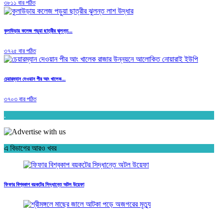
৩৮১১ বার পঠিত
কুলাউড়ায় কলেজ পড়ুয়া ছাত্রীর ঝুলন্ত...
৩৭২৫ বার পঠিত
চেয়ারম্যান দেওয়ান পীর আং খালেক...
৩৭০৩ বার পঠিত
.
এ বিভাগের আরও খবর
ফিফার বিশ্বকাপ বয়কটের সিদ্ধান্তে অটল উয়েফা