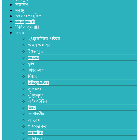
সারাদেশ
স্বাস্থ্য
তথ্য ও প্রযুক্তি
ফটোগ্যালারি
ভিডিও গ্যালারি
আরও
২৪টুডেনিউজ পরিবার
আইন আদালত
ইচ্ছে ঘুড়ি
ইসলাম
কৃষি
কবিতা-ছড়া
ফিচার
বিচিত্র সংবাদ
মুক্তমত
মুক্তিযুদ্ধ
লাইফস্টাইল
শিক্ষা
সম্পাদকীয়
সাহিত্য
পাঠকের কথা
আলোচিত
গণমাধ্যম