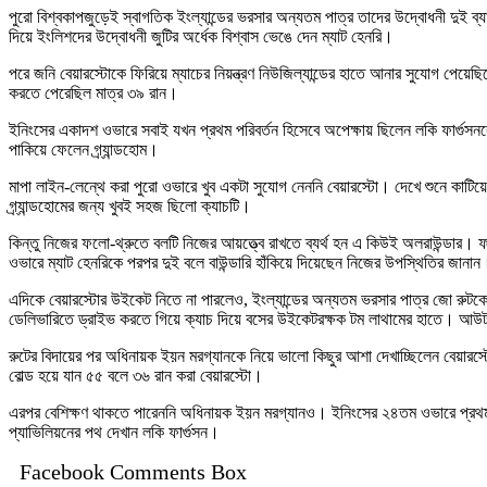
পুরো বিশ্বকাপজুড়েই স্বাগতিক ইংল্যান্ডের ভরসার অন্যতম পাত্র তাদের উদ্বোধনী দুই 
দিয়ে ইংলিশদের উদ্বোধনী জুটির অর্ধেক বিশ্বাস ভেঙে দেন ম্যাট হেনরি।
পরে জনি বেয়ারস্টোকে ফিরিয়ে ম্যাচের নিয়ন্ত্রণ নিউজিল্যান্ডের হাতে আনার সুযোগ পেয়ে
করতে পেরেছিল মাত্র ৩৯ রান।
ইনিংসের একাদশ ওভারে সবাই যখন প্রথম পরিবর্তন হিসেবে অপেক্ষায় ছিলেন লকি ফার্গুস
পাকিয়ে ফেলেন গ্র্যান্ডহোম।
মাপা লাইন-লেন্থে করা পুরো ওভারে খুব একটা সুযোগ নেননি বেয়ারস্টো। দেখে শুনে কাটিয়
গ্র্যান্ডহোমের জন্য খুবই সহজ ছিলো ক্যাচটি।
কিন্তু নিজের ফলো-থ্রুতে বলটি নিজের আয়ত্ত্বে রাখতে ব্যর্থ হন এ কিউই অলরাউন্ডার
ওভারে ম্যাট হেনরিকে পরপর দুই বলে বাউন্ডারি হাঁকিয়ে দিয়েছেন নিজের উপস্থিতির জানান
এদিকে বেয়ারস্টোর উইকেট নিতে না পারলেও, ইংল্যান্ডের অন্যতম ভরসার পাত্র জো রুটকে ঠ
ডেলিভারিতে ড্রাইভ করতে গিয়ে ক্যাচ দিয়ে বসের উইকেটরক্ষক টম লাথামের হাতে। আ
রুটের বিদায়ের পর অধিনায়ক ইয়ন মরগ্যানকে নিয়ে ভালো কিছুর আশা দেখাচ্ছিলেন বেয়ার
বোল্ড হয়ে যান ৫৫ বলে ৩৬ রান করা বেয়ারস্টো।
এরপর বেশিক্ষণ থাকতে পারেননি অধিনায়ক ইয়ন মরগ্যানও। ইনিংসের ২৪তম ওভারে প্রথমবা
প্যাভিলিয়নের পথ দেখান লকি ফার্গুসন।
Facebook Comments Box