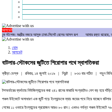
গণমাধ্যম
বিশেষ সংবাদ
সংগঠন
মুক্তমত
আপডেট
ীর নজরে আসুক ঢাকা-সিলেট রেলের আসল রূপ
আমার রক্ত ঝরেছে, তারেক রহমানকে কাফফা
হোম
আপডেট
বাটলার-স্টোকসের জুটিতে শিরোপার পথে স্বাগতিকরা
ক্রীড়া ডেস্ক | রবিবার, ১৪ জুলাই ২০১৯ |
প্রিন্ট
|
৮৩৩ বার পঠিত
| পড়ুন
মিনি
টপঅর্ডারের ব্যর্থতায় নিউজিল্যান্ডের করা ২৪১ রানের মাঝারি সংগ্রহটাও বেশ বড় হয়ে দাঁড়
পঞ্চম উইকেটে অসাধারণ এক জুটি গড়ে ইংল্যান্ডকে ম্যাচ জয়ের পথে নিয়ে যাচ্ছেন বাটল
শেষের ১১ ওভারে ইংল্যান্ডের প্রয়োজন আরও ৮০ রান। এখনও পর্যন্ত পঞ্চম উইকেটে ৭