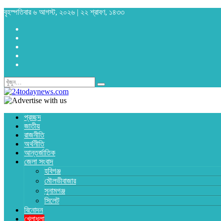
বৃহস্পতিবার ৬ আগস্ট, ২০২৬ | ২২ শ্রাবণ, ১৪৩৩
প্রচ্ছদ
জাতীয়
রাজনীতি
অর্থনীতি
আন্তর্জাতিক
জেলা সংবাদ
হবিগঞ্জ
মৌলভীবাজার
সুনামগঞ্জ
সিলেট
বিনোদন
খেলাধুলা