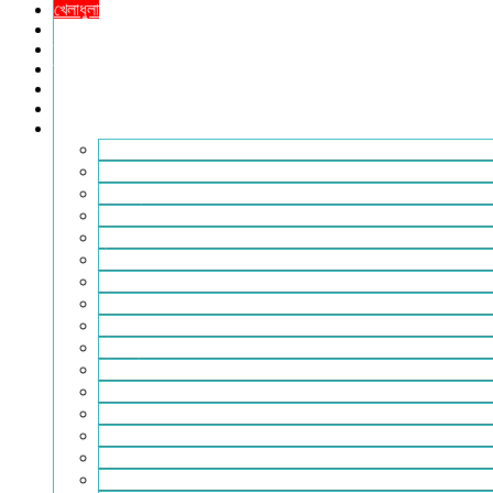
খেলাধুলা
সারাদেশ
স্বাস্থ্য
তথ্য ও প্রযুক্তি
ফটোগ্যালারি
ভিডিও গ্যালারি
আরও
২৪টুডেনিউজ পরিবার
আইন আদালত
ইচ্ছে ঘুড়ি
ইসলাম
কৃষি
কবিতা-ছড়া
ফিচার
বিচিত্র সংবাদ
মুক্তমত
মুক্তিযুদ্ধ
লাইফস্টাইল
শিক্ষা
সম্পাদকীয়
সাহিত্য
পাঠকের কথা
আলোচিত