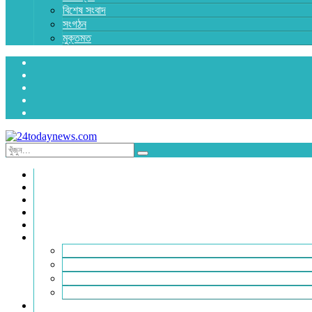
বিশেষ সংবাদ
সংগঠন
মুক্তমত
প্রচ্ছদ
জাতীয়
রাজনীতি
অর্থনীতি
আন্তর্জাতিক
জেলা সংবাদ
হবিগঞ্জ
মৌলভীবাজার
সুনামগঞ্জ
সিলেট
বিনোদন