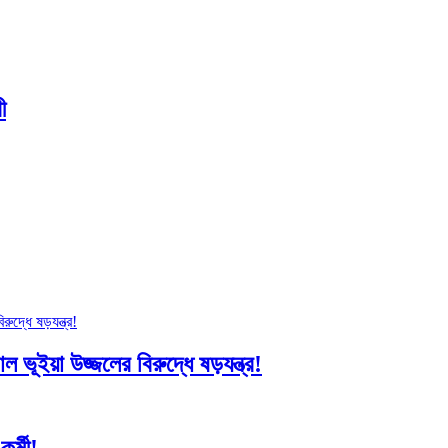
ী
 ভূইয়া উজ্জলের বিরুদ্ধে ষড়যন্ত্র!