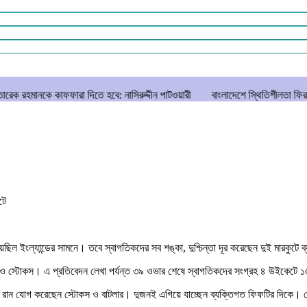
রা দিতে হবে: নাসিরুদ্দীন পাটওয়ারী
বাংলাদেশে স্থিতিশীলতা ফিরছে, বিনিয়োগে উৎসাহ দ
টে
িয়েছিল ইংল্যান্ডের সামনে। তবে স্বাগতিকদের সব শঙ্কা, দুশ্চিন্তা দূর করেছেন দুই মারকুটে
ার ও স্টোকস। এ প্রতিবেদন লেখা পর্যন্ত ৩৯ ওভার শেষে স্বাগতিকদের সংগ্রহ ৪ উইকেটে 
৬ রান যোগ করেছেন স্টোকস ও বাটলার। দুজনই এগিয়ে যাচ্ছেন ব্যক্তিগত ফিফটির দিকে।