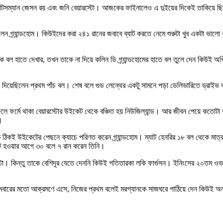
ব্যাটসম্যান জেসন রয় এবং জনি বেয়ারস্টো। আজকের ফাইনালেও এ দুইয়ের দিকেই তাকিয়ে ছিল
ছিলেন গ্র্যান্ডহোম। কিউইদের করা ২৪১ রানের জবাবে ব্যাট করতে নেমে শুরুটা খুব একটা ভা
নকে বল হাতে দেখার, তখন তাকে না দিয়ে কলিন ডি গ্র্যান্ডহোমের হাতে বল তুলে দেন কিউই
ে দিয়েছিলেন প্রথম পাঁচ বল। শেষ বলে গুড লেন্থের একটু সামনে পড়া ডেলিভারিতে ড্রাইভ ক
। ফলে ফর্মে থাকা বেয়ারস্টোর উইকেট থেকে বঞ্চিত হয় নিউজিল্যান্ড। আর জীবন পেয়ে কত
।
িকই উইকেটের পেছনে ক্যাচে পরিণত করেন গ্র্যান্ডহোম। ম্যাট হেনরির ১৮ বল থেকে মাত্র ১
উট হওয়ার আগে ৩০ বলে ৭ রান করেন তিনি।
স্টো। কিন্তু তাকে বেশিদূর যেতে দেননি কিউই গতিতারকা লকি ফার্গুসন। ইনিংসের ২০তম ও
রের মতো আক্রমণে এসে, নিজের প্রথম বলেই মরগ্যানকে সাজঘরে পাঠিয়ে দেন কিউই অলরাউন