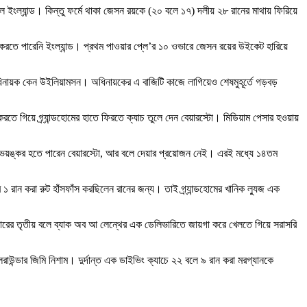
 ইংল্যান্ড। কিন্তু ফর্মে থাকা জেসন রয়কে (২০ বলে ১৭) দলীয় ২৮ রানের মাথায় ফিরিয়ে
লো করতে পারেনি ইংল্যান্ড। প্রথম পাওয়ার প্লে’র ১০ ওভারে জেসন রয়ের উইকেট হারিয়ে
 অধিনায়ক কেন উইলিয়ামসন। অধিনায়কের এ বাজিটি কাজে লাগিয়েও শেষমুহূর্তে গড়বড়
রতে গিয়ে গ্র্যান্ডহোমের হাতে ফিরতে ক্যাচ তুলে দেন বেয়ারস্টো। মিডিয়াম পেসার হওয়ায়
োটা ভয়ঙ্কর হতে পারেন বেয়ারস্টো, আর বলে দেয়ার প্রয়োজন নেই। এরই মধ্যে ১৪তম
 রান করা রুট হাঁসফাঁস করছিলেন রানের জন্য। তাই গ্র্যান্ডহোমের খানিক ল্যুজ এক
ভারের তৃতীয় বলে ব্যাক অব আ লেন্থের এক ডেলিভারিতে জায়গা করে খেলতে গিয়ে সরাসরি
্ডার জিমি নিশাম। দুর্দান্ত এক ডাইভিং ক্যাচে ২২ বলে ৯ রান করা মরগ্যানকে