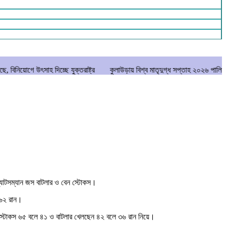
িচ্ছে যুক্তরাষ্ট্র
কুলাউড়ায় বিশ্ব মাতৃদুগ্ধ সপ্তাহ ২০২৬ পালিত
চুনারুঘাটে ব
 ব্যাটসম্যান জস বাটলার ও বেন স্টোকস।
১৬২ রান।
 স্টোকস ৬৫ বলে ৪১ ও বাটলার খেলছেন ৪২ বলে ৩৬ রান নিয়ে।