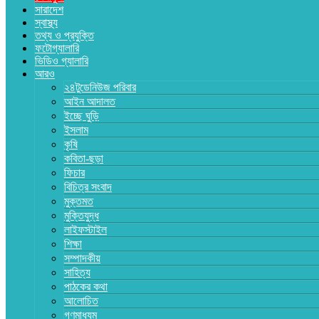
সারাদেশ
স্বাস্থ্য
তথ্য ও প্রযুক্তি
ফটোগ্যালারি
ভিডিও গ্যালারি
আরও
২৪টুডেনিউজ পরিবার
আইন আদালত
ইচ্ছে ঘুড়ি
ইসলাম
কৃষি
কবিতা-ছড়া
ফিচার
বিচিত্র সংবাদ
মুক্তমত
মুক্তিযুদ্ধ
লাইফস্টাইল
শিক্ষা
সম্পাদকীয়
সাহিত্য
পাঠকের কথা
আলোচিত
গণমাধ্যম