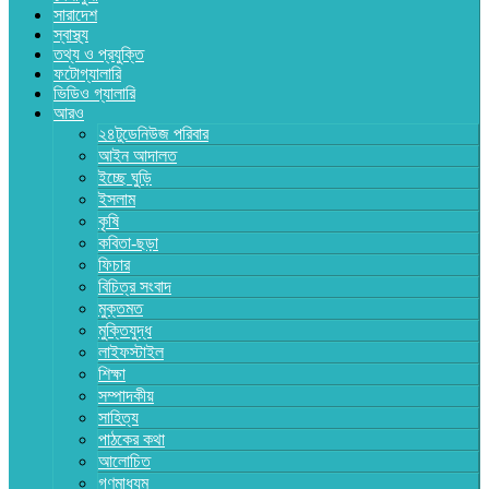
সারাদেশ
স্বাস্থ্য
তথ্য ও প্রযুক্তি
ফটোগ্যালারি
ভিডিও গ্যালারি
আরও
২৪টুডেনিউজ পরিবার
আইন আদালত
ইচ্ছে ঘুড়ি
ইসলাম
কৃষি
কবিতা-ছড়া
ফিচার
বিচিত্র সংবাদ
মুক্তমত
মুক্তিযুদ্ধ
লাইফস্টাইল
শিক্ষা
সম্পাদকীয়
সাহিত্য
পাঠকের কথা
আলোচিত
গণমাধ্যম