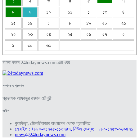
১
২
৩
৪
৫
৭
৮
৯
১০
১১
১
১৩
৪
১৫
১৬
১
৮
১৯
২০
২১
২২
২৩
২৪
২৫
২৬
২৭
২
৯
৩০
৩১
ফলো করুন 24todaynews.com-এর খবর
সম্পাদক ও প্রকাশক
প্রভাষক আফাজুর রহমান চৌধুরী
অফিস
কুলাউড়া, মৌলভীবাজার বাংলাদেশ থেকে প্রকাশিত
মোবাইল : +৮৮০-০১৭২৫-১১৩৭৪৭, নিউজ ডেস্ক: +৮৮০-১৭৫৩-০৬৯৪৭১
news@24todaynews.com