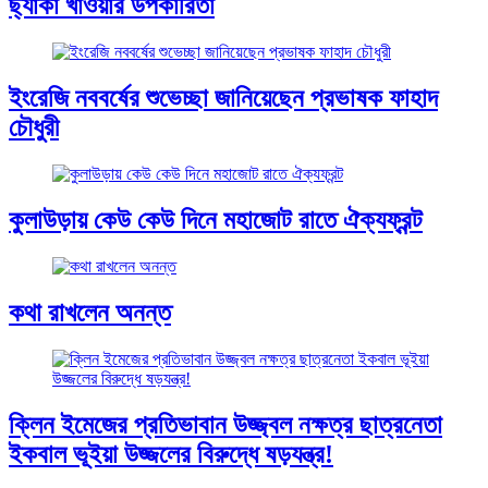
ছ্যাঁকা খাওয়ার উপকারিতা
ইংরেজি নববর্ষের শুভেচ্ছা জানিয়েছেন প্রভাষক ফাহাদ
চৌধুরী
কুলাউড়ায় কেউ কেউ দিনে মহাজোট রাতে ঐক্যফ্রন্ট
কথা রাখলেন অনন্ত
ক্লিন ইমেজের প্রতিভাবান উজ্জ্বল নক্ষত্র ছাত্রনেতা
ইকবাল ভূইয়া উজ্জলের বিরুদ্ধে ষড়যন্ত্র!