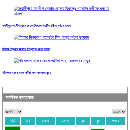
ভবানীপুরে আ.লীগ নেতার ছেলের বিরুদ্ধে গার্মেন্টস কর্মীকে ধর্ষণের মামলা
ফিফার বিশ্বকাপ বয়কটের সিদ্ধান্তে অটল উয়েফা
শ্রীমঙ্গলে মাছের জালে আটকা পড়ে অজগরের মৃত্যু
আর্কাইভ ক্যালেন্ডার
শনি
রবি
সোম
মঙ্গল
বুধ
বৃহ
শুক্র