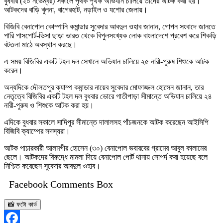
বুধবার (২০ নভেম্বর) সকালে পৃথক পৃথক অভিযান চালিয়ে তাদের আটক করা হয়।
আটকদের বাড়ি খুলনা, বাগেরহাট, নড়াইল ও যশোর জেলায়।
বিজিবি বেনাপোল কোম্পানি কমান্ডার সুবেদার আবদুল ওহাব জানান, গোপন সংবাদে জানতে
পারি পাসপোর্ট-ভিসা ছাড়া ভারত থেকে বিপুলসংখ্যক লোক বাংলাদেশে প্রবেশ করে শিকড়ি
বটতলা মাঠে অবস্থান করছে।
এ সময় বিজিবির একটি টহল দল সেখানে অভিযান চালিয়ে ২৫ নারী-পুরুষ শিশুকে আটক
করেন।
অন্যদিকে দৌলতপুর ক্যাম্প কমান্ডার নায়েব সুবেদার মোফাজ্জল হোসেন জানান, তার
নেতৃত্বে বিজিবির একটি টহল দল বুধবার ভোরে গাতীপাড়া সীমান্তে অভিযান চালিয়ে ২৪
নারী-পুরুষ ও শিশুকে আটক করা হয়।
এদিকে বুধবার সকালে সাদিপুর সীমান্তে দালালসহ পাঁচজনকে আটক করেছেন আইসিপি
বিজিবি ক্যাম্পের সদস্যরা।
আটক পাচারকারী আলমগীর হোসেন (৩০) বেনাপোল ভবারবের গ্রামের আবুল কালামের
ছেলে। আটকদের বিরুদ্ধে মামলা দিয়ে বেনাপোল পোর্ট থানায় সোপর্দ করা হয়েছে বলে
নিশ্চিত করেছেন সুবেদার আবদুল ওহাব।
Facebook Comments Box
📸 ফটো কার্ড