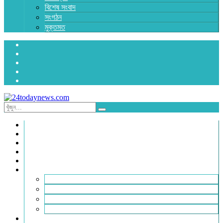
বিশেষ সংবাদ
সংগঠন
মুক্তমত
প্রচ্ছদ
জাতীয়
রাজনীতি
অর্থনীতি
আন্তর্জাতিক
জেলা সংবাদ
হবিগঞ্জ
মৌলভীবাজার
সুনামগঞ্জ
সিলেট
বিনোদন