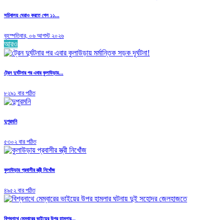
সচিবালয় ঘেরাও করতে গেল ১১...
বৃহস্পতিবার, ০৬ আগস্ট ২০২৬
আরও
ট্রেন দুর্ঘটনার পর এবার কুলাউড়ায়...
৮২৯১ বার পঠিত
দুপুরমনি
৫৩০২ বার পঠিত
কুলাউড়ায় প্রবাসীর স্ত্রী নিখোঁজ
৪৯৫২ বার পঠিত
বিশ্বনাথে মেম্বারের ভাইয়ের উপর হামলার...