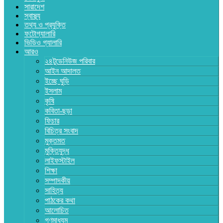
সারাদেশ
স্বাস্থ্য
তথ্য ও প্রযুক্তি
ফটোগ্যালারি
ভিডিও গ্যালারি
আরও
২৪টুডেনিউজ পরিবার
আইন আদালত
ইচ্ছে ঘুড়ি
ইসলাম
কৃষি
কবিতা-ছড়া
ফিচার
বিচিত্র সংবাদ
মুক্তমত
মুক্তিযুদ্ধ
লাইফস্টাইল
শিক্ষা
সম্পাদকীয়
সাহিত্য
পাঠকের কথা
আলোচিত
গণমাধ্যম