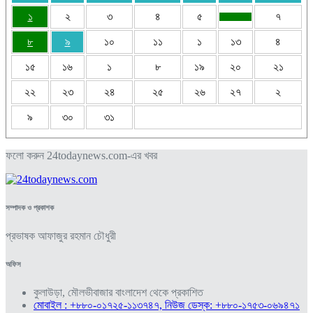
১
২
৩
৪
৫
৭
৮
৯
১০
১১
১
১৩
৪
১৫
১৬
১
৮
১৯
২০
২১
২২
২৩
২৪
২৫
২৬
২৭
২
৯
৩০
৩১
ফলো করুন 24todaynews.com-এর খবর
সম্পাদক ও প্রকাশক
প্রভাষক আফাজুর রহমান চৌধুরী
অফিস
কুলাউড়া, মৌলভীবাজার বাংলাদেশ থেকে প্রকাশিত
মোবাইল : +৮৮০-০১৭২৫-১১৩৭৪৭, নিউজ ডেস্ক: +৮৮০-১৭৫৩-০৬৯৪৭১