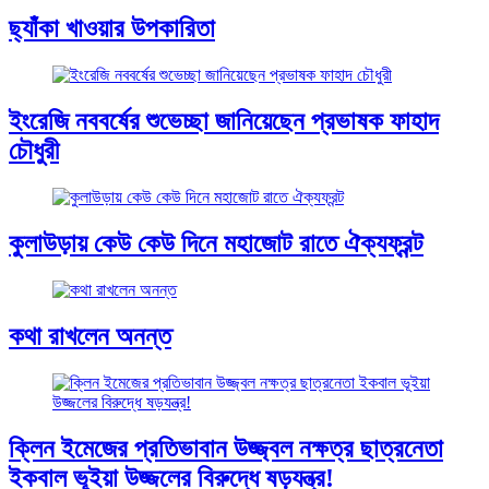
ছ্যাঁকা খাওয়ার উপকারিতা
ইংরেজি নববর্ষের শুভেচ্ছা জানিয়েছেন প্রভাষক ফাহাদ
চৌধুরী
কুলাউড়ায় কেউ কেউ দিনে মহাজোট রাতে ঐক্যফ্রন্ট
কথা রাখলেন অনন্ত
ক্লিন ইমেজের প্রতিভাবান উজ্জ্বল নক্ষত্র ছাত্রনেতা
ইকবাল ভূইয়া উজ্জলের বিরুদ্ধে ষড়যন্ত্র!