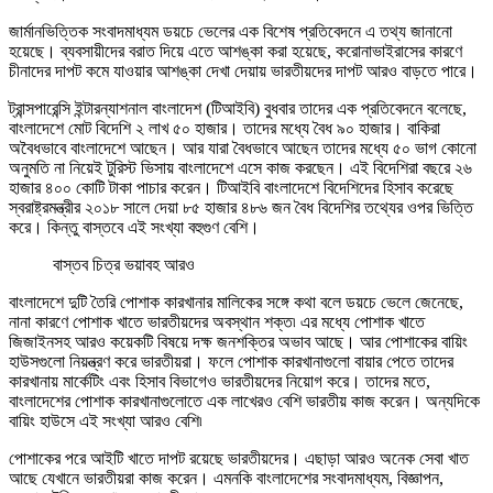
জার্মানভিত্তিক সংবাদমাধ্যম ডয়চে ভেলের এক বিশেষ প্রতিবেদনে এ তথ্য জানানো
হয়েছে। ব্যবসায়ীদের বরাত দিয়ে এতে আশঙ্কা করা হয়েছে, করোনাভাইরাসের কারণে
চীনাদের দাপট কমে যাওয়ার আশঙ্কা দেখা দেয়ায় ভারতীয়দের দাপট আরও বাড়তে পারে।
ট্রান্সপারেন্সি ইন্টারন্যাশনাল বাংলাদেশ (টিআইবি) বুধবার তাদের এক প্রতিবেদনে বলেছে,
বাংলাদেশে মোট বিদেশি ২ লাখ ৫০ হাজার। তাদের মধ্যে বৈধ ৯০ হাজার। বাকিরা
অবৈধভাবে বাংলাদেশে আছেন। আর যারা বৈধভাবে আছেন তাদের মধ্যে ৫০ ভাগ কোনো
অনুমতি না নিয়েই টুরিস্ট ভিসায় বাংলাদেশে এসে কাজ করছেন। এই বিদেশিরা বছরে ২৬
হাজার ৪০০ কোটি টাকা পাচার করেন। টিআইবি বাংলাদেশে বিদেশিদের হিসাব করেছে
স্বরাষ্ট্রমন্ত্রীর ২০১৮ সালে দেয়া ৮৫ হাজার ৪৮৬ জন বৈধ বিদেশির তথ্যের ওপর ভিত্তি
করে। কিন্তু বাস্তবে এই সংখ্যা বহুগুণ বেশি।
বাস্তব চিত্র ভয়াবহ আরও
বাংলাদেশে দুটি তৈরি পোশাক কারখানার মালিকের সঙ্গে কথা বলে ডয়চে ভেলে জেনেছে,
নানা কারণে পোশাক খাতে ভারতীয়দের অবস্থান শক্ত৷ এর মধ্যে পোশাক খাতে
জিজাইনসহ আরও কয়েকটি বিষয়ে দক্ষ জনশক্তির অভাব আছে। আর পোশাকের বায়িং
হাউসগুলো নিয়ন্ত্রণ করে ভারতীয়রা। ফলে পোশাক কারখানাগুলো বায়ার পেতে তাদের
কারখানায় মার্কেটিং এবং হিসাব বিভাগেও ভারতীয়দের নিয়োগ করে। তাদের মতে,
বাংলাদেশের পোশাক কারখানাগুলোতে এক লাখেরও বেশি ভারতীয় কাজ করেন। অন্যদিকে
বায়িং হাউসে এই সংখ্যা আরও বেশি৷
পোশাকের পরে আইটি খাতে দাপট রয়েছে ভারতীয়দের। এছাড়া আরও অনেক সেবা খাত
আছে যেখানে ভারতীয়রা কাজ করেন। এমনকি বাংলাদেশের সংবাদমাধ্যম, বিজ্ঞাপন,