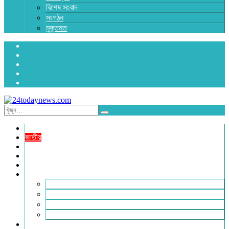
বিশেষ সংবাদ
সংগঠন
মুক্তমত
প্রচ্ছদ
জাতীয়
রাজনীতি
অর্থনীতি
আন্তর্জাতিক
জেলা সংবাদ
হবিগঞ্জ
মৌলভীবাজার
সুনামগঞ্জ
সিলেট
বিনোদন