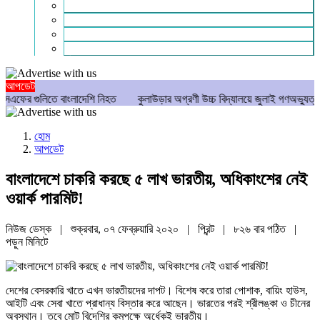
গণমাধ্যম
বিশেষ সংবাদ
সংগঠন
মুক্তমত
আপডেট
তে বাংলাদেশি নিহত
কুলাউড়ার অগ্রণী উচ্চ বিদ্যালয়ে জুলাই গণঅভ্যুত্থান দিবস পাল
হোম
আপডেট
বাংলাদেশে চাকরি করছে ৫ লাখ ভারতীয়, অধিকাংশের নেই
ওয়ার্ক পারমিট!
নিউজ ডেস্ক | শুক্রবার, ০৭ ফেব্রুয়ারি ২০২০ |
প্রিন্ট
|
৮২৬ বার পঠিত
|
পড়ুন
মিনিটে
দেশের বেসরকারি খাতে এখন ভারতীয়দের দাপট। বিশেষ করে তারা পোশাক, বায়িং হাউস,
আইটি এবং সেবা খাতে প্রাধান্য বিস্তার করে আছেন। ভারতের পরই শ্রীলঙ্কা ও চীনের
অবস্থান। তবে মোট বিদেশির কমপক্ষে অর্ধেকই ভারতীয়।