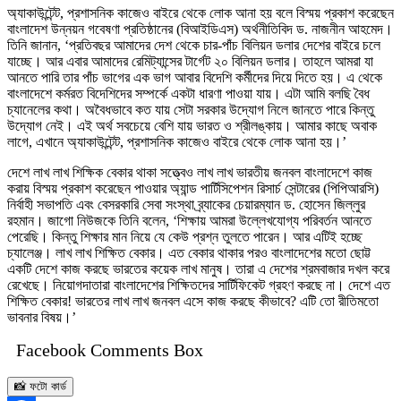
অ্যাকাউন্টেন্ট, প্রশাসনিক কাজেও বাইরে থেকে লোক আনা হয় বলে বিস্ময় প্রকাশ করেছেন
বাংলাদেশ উন্নয়ন গবেষণা প্রতিষ্ঠানের (বিআইডিএস) অর্থনীতিবিদ ড. নাজনীন আহমেদ।
তিনি জানান, ‘প্রতিবছর আমাদের দেশ থেকে চার-পাঁচ বিলিয়ন ডলার দেশের বাইরে চলে
যাচ্ছে। আর এবার আমাদের রেমিট্যান্সের টার্গেট ২০ বিলিয়ন ডলার। তাহলে আমরা যা
আনতে পারি তার পাঁচ ভাগের এক ভাগ আবার বিদেশি কর্মীদের দিয়ে দিতে হয়। এ থেকে
বাংলাদেশে কর্মরত বিদেশিদের সম্পর্কে একটা ধারণা পাওয়া যায়। এটা আমি বলছি বৈধ
চ্যানেলের কথা। অবৈধভাবে কত যায় সেটা সরকার উদ্যোগ নিলে জানতে পারে কিন্তু
উদ্যোগ নেই। এই অর্থ সবচেয়ে বেশি যায় ভারত ও শ্রীলঙ্কায়। আমার কাছে অবাক
লাগে, এখানে অ্যাকাউন্টেন্ট, প্রশাসনিক কাজেও বাইরে থেকে লোক আনা হয়।’
দেশে লাখ লাখ শিক্ষিক বেকার থাকা সত্ত্বেও লাখ লাখ ভারতীয় জনবল বাংলাদেশে কাজ
করায় বিস্ময় প্রকাশ করেছেন পাওয়ার অ্যান্ড পার্টিসিপেশন রিসার্চ সেন্টারের (পিপিআরসি)
নির্বাহী সভাপতি এবং বেসরকারি সেবা সংস্থা ব্র্যাকের চেয়ারম্যান ড. হোসেন জিল্লুর
রহমান। জাগো নিউজকে তিনি বলেন, ‘শিক্ষায় আমরা উল্লেখযোগ্য পরিবর্তন আনতে
পেরেছি। কিন্তু শিক্ষার মান নিয়ে যে কেউ প্রশ্ন তুলতে পারেন। আর এটিই হচ্ছে
চ্যালেঞ্জ। লাখ লাখ শিক্ষিত বেকার। এত বেকার থাকার পরও বাংলাদেশের মতো ছোট্ট
একটি দেশে কাজ করছে ভারতের কয়েক লাখ মানুষ। তারা এ দেশের শ্রমবাজার দখল করে
রেখেছে। নিয়োগদাতারা বাংলাদেশের শিক্ষিতদের সার্টিফিকেট গ্রহণ করছে না। দেশে এত
শিক্ষিত বেকার! ভারতের লাখ লাখ জনবল এসে কাজ করছে কীভাবে? এটি তো রীতিমতো
ভাবনার বিষয়।’
Facebook Comments Box
📸 ফটো কার্ড