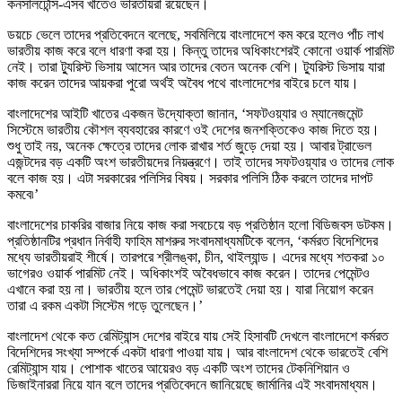
কনসালটেন্সি-এসব খাতেও ভারতীয়রা রয়েছেন।
ডয়চে ভেলে তাদের প্রতিবেদনে বলেছে, সবমিলিয়ে বাংলাদেশে কম করে হলেও পাঁচ লাখ
ভারতীয় কাজ করে বলে ধারণা করা হয়। কিন্তু তাদের অধিকাংশেরই কোনো ওয়ার্ক পারমিট
নেই। তারা ট্যুরিস্ট ভিসায় আসেন আর তাদের বেতন অনেক বেশি। ট্যুরিস্ট ভিসায় যারা
কাজ করেন তাদের আয়করা পুরো অর্থই অবৈধ পথে বাংলাদেশের বাইরে চলে যায়।
বাংলাদেশের আইটি খাতের একজন উদ্যোক্তা জানান, ‘সফটওয়্যার ও ম্যানেজমেন্ট
সিস্টেমে ভারতীয় কৌশল ব্যবহারের কারণে ওই দেশের জনশক্তিকেও কাজ দিতে হয়।
শুধু তাই নয়, অনেক ক্ষেত্রে তাদের লোক রাখার শর্ত জুড়ে দেয়া হয়। আবার ট্রাভেল
এজন্টদের বড় একটি অংশ ভারতীয়দের নিয়ন্ত্রণে। তাই তাদের সফটওয়্যার ও তাদের লোক
বলে কাজ হয়। এটা সরকারের পলিসির বিষয়। সরকার পলিসি ঠিক করলে তাদের দাপট
কমবে৷’
বাংলাদেশের চাকরির বাজার নিয়ে কাজ করা সবচেয়ে বড় প্রতিষ্ঠান হলো বিডিজবস ডটকম।
প্রতিষ্ঠানটির প্রধান নির্বাহী ফাহিম মাশরুর সংবাদমাধ্যমটিকে বলেন, ‘কর্মরত বিদেশিদের
মধ্যে ভারতীয়রাই শীর্ষে। তারপরে শ্রীলঙ্কা, চীন, থাইল্যান্ড। এদের মধ্যে শতকরা ১০
ভাগেরও ওয়ার্ক পারমিট নেই। অধিকাংশই অবৈধভাবে কাজ করেন। তাদের পেমেন্টও
এখানে করা হয় না। ভারতীয় হলে তার পেমেন্ট ভারতেই দেয়া হয়। যারা নিয়োগ করেন
তারা এ রকম একটা সিস্টেম গড়ে তুলেছেন।’
বাংলাদেশ থেকে কত রেমিট্যান্স দেশের বাইরে যায় সেই হিসাবটি দেখলে বাংলাদেশে কর্মরত
বিদেশিদের সংখ্যা সম্পর্কে একটা ধারণা পাওয়া যায়। আর বাংলাদেশ থেকে ভারতেই বেশি
রেমিট্যান্স যায়। পোশাক খাতের আয়েরও বড় একটি অংশ তাদের টেকনিশিয়ান ও
ডিজাইনাররা নিয়ে যান বলে তাদের প্রতিবেদনে জানিয়েছে জার্মানির এই সংবাদমাধ্যম।