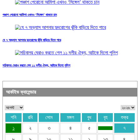
পঞ্চাশ পেরোনো আমিশা এখনও ‘সিঙ্গেল’ থাকতে চান
যে ৭ অভ্যাস আপনার হৃদরোগের ঝুঁকি বাড়িয়ে দিতে পারে
সচিবালয় ঘেরাও করতে গেল ১১ দলীয় ঐক্য, আটকে দিলো পুলিশ
আর্কাইভ ক্যালেন্ডার
শনি
রবি
সোম
মঙ্গল
বুধ
বৃহ
শুক্র
১
২
৩
৪
৫
৭
৮
৯
১০
১১
১
১৩
৪