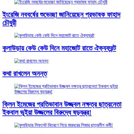
ইংরেজি নববর্ষের শুভেচ্ছা জানিয়েছেন প্রভাষক ফাহাদ
চৌধুরী
কুলাউড়ায় কেউ কেউ দিনে মহাজোট রাতে ঐক্যফ্রন্ট
কথা রাখলেন অনন্ত
ক্লিন ইমেজের প্রতিভাবান উজ্জ্বল নক্ষত্র ছাত্রনেতা
ইকবাল ভূইয়া উজ্জলের বিরুদ্ধে ষড়যন্ত্র!