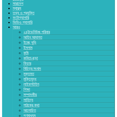
সারাদেশ
স্বাস্থ্য
তথ্য ও প্রযুক্তি
ফটোগ্যালারি
ভিডিও গ্যালারি
আরও
২৪টুডেনিউজ পরিবার
আইন আদালত
ইচ্ছে ঘুড়ি
ইসলাম
কৃষি
কবিতা-ছড়া
ফিচার
বিচিত্র সংবাদ
মুক্তমত
মুক্তিযুদ্ধ
লাইফস্টাইল
শিক্ষা
সম্পাদকীয়
সাহিত্য
পাঠকের কথা
আলোচিত
গণমাধ্যম