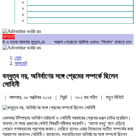
গণমাধ্যম
বিশেষ সংবাদ
সংগঠন
মুক্তমত
আপডেট
যা মামলায় মৃত্যুদণ্ড
পঞ্চাশ পেরোনো আমিশা এখনও ‘সিঙ্গেল’ থাকতে চান
যে ৭ অভ
হোম
আপডেট
বন্ধুত্ব নয়, অনির্বাণের সঙ্গে প্রেমের সম্পর্কে ছিলেন
সোহিনী
| মঙ্গলবার, ২৮ অক্টোবর ২০২৫ |
প্রিন্ট
|
৩০২ বার পঠিত
| পড়ুন
মিনিটে
একসময় টলিপাড়ায় অনির্বাণ ভট্টাচার্য ও সোহিনী সরকারের প্রেমের গুঞ্জন চাউর হয়েছিল।
অবশ্য সে সময় দুজনের কেউই বিষয়টি স্বীকার করেননি। ‘ভালো বন্ধু’ বলে এড়িয়ে
গেছেন গণমাধ্যমের প্রশ্নের জবাব। দেরিতে হলেও এবার নিজেদের অতীত সম্পর্কের কথা
প্রকাশ্যে আনলেন সোহিনী। জানালেন, সহঅভিনেতা অনির্বাণের সঙ্গে সম্পর্কে ছিলেন