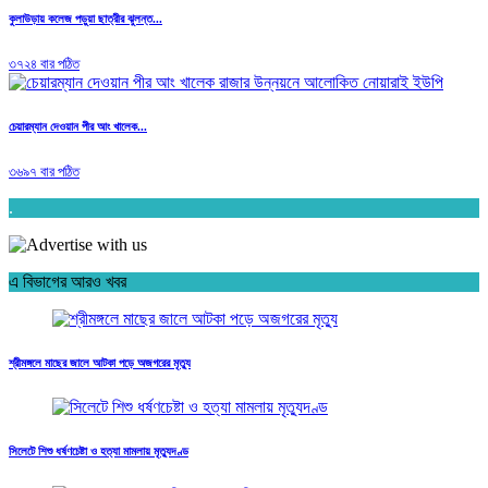
কুলাউড়ায় কলেজ পড়ুয়া ছাত্রীর ঝুলন্ত...
৩৭২৪ বার পঠিত
চেয়ারম্যান দেওয়ান পীর আং খালেক...
৩৬৯৭ বার পঠিত
.
এ বিভাগের আরও খবর
শ্রীমঙ্গলে মাছের জালে আটকা পড়ে অজগরের মৃত্যু
সিলেটে শিশু ধর্ষণচেষ্টা ও হত্যা মামলায় মৃত্যুদণ্ড