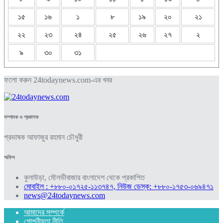
১৫
১৬
১
৮
১৯
২০
২১
২২
২৩
২৪
২৫
২৬
২৭
২
৯
৩০
৩১
ফলো করুন 24todaynews.com-এর খবর
সম্পাদক ও প্রকাশক
প্রভাষক আফাজুর রহমান চৌধুরী
অফিস
কুলাউড়া, মৌলভীবাজার বাংলাদেশ থেকে প্রকাশিত
মোবাইল : +৮৮০-০১৭২৫-১১৩৭৪৭, নিউজ ডেস্ক: +৮৮০-১৭৫৩-০৬৯৪৭১
news@24todaynews.com
আমাদের সম্পর্কে
গোপনীয়তা নীতি