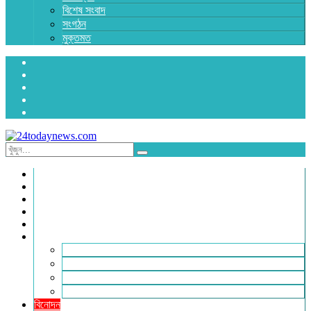
বিশেষ সংবাদ
সংগঠন
মুক্তমত
প্রচ্ছদ
জাতীয়
রাজনীতি
অর্থনীতি
আন্তর্জাতিক
জেলা সংবাদ
হবিগঞ্জ
মৌলভীবাজার
সুনামগঞ্জ
সিলেট
বিনোদন