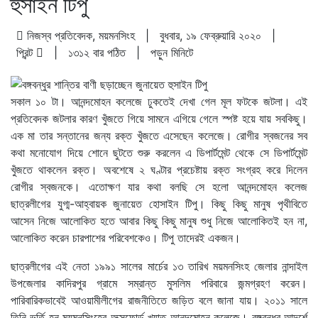
হুসাইন টিপু
নিজস্ব প্রতিবেদক, ময়মনসিংহ | বুধবার, ১৯ ফেব্রুয়ারি ২০২০ |
প্রিন্ট
|
১৩১২ বার পঠিত
| পড়ুন
মিনিটে
সকাল ১০ টা। আনন্দমোহন কলেজে ঢুকতেই দেখা গেল মূল ফটকে জটলা। এই
প্রতিবেদক জটলার কারণ খুঁজতে গিয়ে সামনে এগিয়ে গেলে স্পষ্ট হয়ে যায় সবকিছু।
এক মা তার সন্তানের জন্য রক্ত খুঁজতে এসেছেন কলেজে। রোগীর স্বজনের সব
কথা মনোযোগ দিয়ে শোনে ছুটতে শুরু করলেন এ ডিপার্টমেন্ট থেকে সে ডিপার্টমেন্ট
খুঁজতে থাকলেন রক্ত। অবশেষে ২ ঘণ্টার প্রচেষ্টায় রক্ত সংগ্রহ করে দিলেন
রোগীর স্বজনকে। এতোক্ষণ যার কথা বলছি সে হলো আনন্দমোহন কলেজ
ছাত্রলীগের যুগ্ম-আহ্বায়ক জুনায়েত হোসাইন টিপু। কিছু কিছু মানুষ পৃথীবিতে
আসেন নিজে আলোকিত হতে আবার কিছু কিছু মানুষ শুধু নিজে আলোকিতই হন না,
আলোকিত করেন চারপাশের পরিবেশকেও। টিপু তাদেরই একজন।
ছাত্রলীগের এই নেতা ১৯৯১ সালের মার্চের ১৩ তারিখ ময়মনসিংহ জেলার নান্দাইল
উপজেলার কাদিরপুর গ্রামে সম্রান্ত মুসলিম পরিবারে জন্মগ্রহণ করেন।
পারিবারিকভাবেই আওয়ামীলীগের রাজনীতিতে জড়িত বলে জানা যায়। ২০১১ সালে
তিনি ভর্তি হন ময়মনসিংহের অক্সফোর্ড খ্যাত আনন্দমোহন কলেজে। বঙ্গবন্ধুর আদর্শে