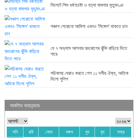
সিলেটে শিশু ধর্ষণচেষ্টা ও হত্যা মামলায় মৃত্যুদণ্ড
পঞ্চাশ পেরোনো আমিশা এখনও ‘সিঙ্গেল’ থাকতে চান
যে ৭ অভ্যাস আপনার হৃদরোগের ঝুঁকি বাড়িয়ে দিতে
পারে
সচিবালয় ঘেরাও করতে গেল ১১ দলীয় ঐক্য, আটকে
দিলো পুলিশ
আর্কাইভ ক্যালেন্ডার
শনি
রবি
সোম
মঙ্গল
বুধ
বৃহ
শুক্র