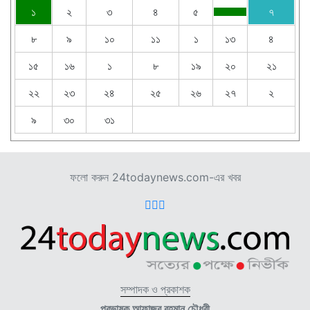
১
২
৩
৪
৫
৭
৮
৯
১০
১১
১
১৩
৪
১৫
১৬
১
৮
১৯
২০
২১
২২
২৩
২৪
২৫
২৬
২৭
২
৯
৩০
৩১
ফলো করুন 24todaynews.com-এর খবর
সম্পাদক ও প্রকাশক
প্রভাষক আফাজুর রহমান চৌধুরী