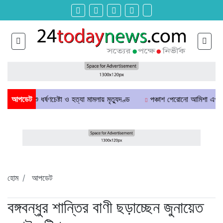
টে শিশু ধর্ষণচেষ্টা ও হত্যা মামলায় মৃত্যুদণ্ড
আপডেট
পঞ্চাশ পেরোনো আমিশা এখনও ‘সিঙ্গ
হোম
আপডেট
বঙ্গবন্ধুর শান্তির বাণী ছড়াচ্ছেন জুনায়েত