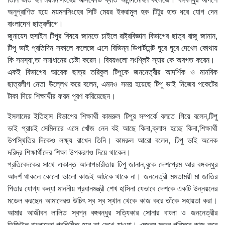
অনুপ্রাণিত হয়ে ময়মনসিংহের সিটি মেয়র ইকরামুল হক টিটুর হাত ধরে যোগ দেন
বাংলাদেশ ছাত্রলীগে।
জুনায়েদ হুসাইন টিপুর বিষয়ে জানতে চাইলে রাষ্ট্রবিজ্ঞান বিভাগের ছাত্র রাজু জানান,
টিপু ভাই প্রতিদিন সকালে কলেজে এসে বিভিন্ন ডিপার্টমেন্ট ঘুরে ঘুরে দেখেন কোথায়
কি সমস্যা,তা সমাধানের চেষ্টা করেন। বিষয়গুলো সংশ্লিষ্ট স্যার কে অবগত করেন।
একই বিভাগের আরেক ছাত্র তরিকুল টিপুকে জননেত্রীর আদর্শিক ও মানবিক
ছাত্রলীগ নেতা উল্লেখ করে বলেন, এমনও সময় হয়েছে টিপু ভাই নিজের পকেটের
টাকা দিয়ে শিক্ষার্থীর ফরম পূরণ করিয়েছেন।
ইসলামের ইতিহাস বিভাগের শিক্ষার্থী কামরুল টিপুর সম্পর্কে বলতে গিয়ে বলেন,টিপু
ভাই প্রায়ই সেমিনারে এসে খোঁজ নেন বই আছে কিনা,ক্লাস হচ্ছে কিনা,শিক্ষার্থী
উপস্থিতির দিকেও লক্ষ্য রাখেন তিনি। কামরুল আরো বলেন, টিপু ভাই অনেক
দরিদ্র শিক্ষার্থীদের শিক্ষা উপকরণও দিয়ে থাকেন।
প্রতিবেদকের সাথে একান্ত আলাপচারীতায় টিপু জানান,বুকে দেশপ্রেম আর বঙ্গবন্ধুর
আদর্শ থাকলে কোনো ভালো কাজই আটকে থাকে না। জননেত্রী মমতাময়ী মা জাতির
পিতার যোগ্য কন্যা মাননীয় প্রধানমন্ত্রী শেখ হাসিনা যেভাবে দেশকে একটি উন্নয়নের
মডেল করছেন আমাদেরও উচিৎ স্ব স্ব স্থান থেকে কাজ করে তাঁকে সহায়তা করা।
আমার আজীবন লালিত স্বপ্ন বঙ্গবন্ধুর সত্যিকার সোনার বাংলা ও জননেত্রীর
ডিজিটাল বাংলাদেশ প্রতিষ্ঠিত হবে তা দেখে যাওয়া। এজন্য ক্ষুদ্র পরিসরে কাজ করে