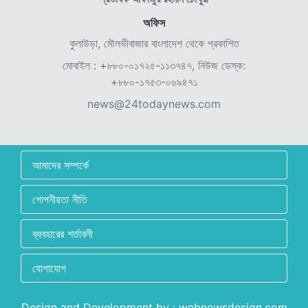
অফিস
কুলাউড়া, মৌলভীবাজার বাংলাদেশ থেকে প্রকাশিত
মোবাইল : +৮৮০-০১৭২৫-১১৩৭৪৭, নিউজ ডেস্ক:
+৮৮০-১৭৫৩-০৬৯৪৭১
news@24todaynews.com
আমাদের সম্পর্কে
গোপনীয়তা নীতি
ব্যবহারের শর্তাবলী
যোগাযোগ
Design and Development by :
webnewsdesign.com