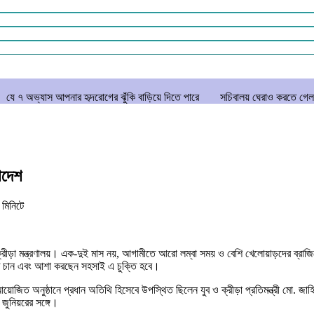
পনার হৃদরোগের ঝুঁকি বাড়িয়ে দিতে পারে
সচিবালয় ঘেরাও করতে গেল ১১ দলীয় ঐক্য,
াদেশ
ন
মিনিটে
ড়া মন্ত্রণালয়। এক-দুই মাস নয়, আগামীতে আরো লম্বা সময় ও বেশি খেলোয়াড়দের ব্রাজিলে পাঠ
ে চান এবং আশা করছেন সহসাই এ চুক্তি হবে।
জিত অনুষ্ঠানে প্রধান অতিথি হিসেবে উপস্থিত ছিলেন যুব ও ক্রীড়া প্রতিমন্ত্রী মো. জাহিদ
 জুনিয়রের সঙ্গে।