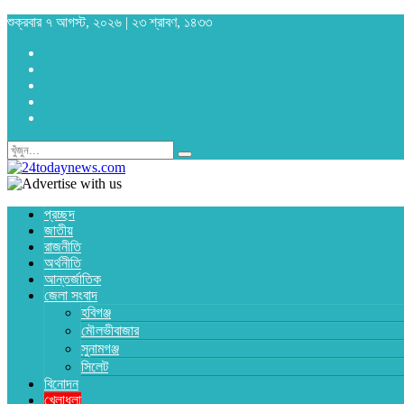
শুক্রবার ৭ আগস্ট, ২০২৬ | ২৩ শ্রাবণ, ১৪৩৩
প্রচ্ছদ
জাতীয়
রাজনীতি
অর্থনীতি
আন্তর্জাতিক
জেলা সংবাদ
হবিগঞ্জ
মৌলভীবাজার
সুনামগঞ্জ
সিলেট
বিনোদন
খেলাধুলা