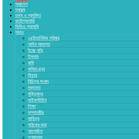
সারাদেশ
স্বাস্থ্য
তথ্য ও প্রযুক্তি
ফটোগ্যালারি
ভিডিও গ্যালারি
আরও
২৪টুডেনিউজ পরিবার
আইন আদালত
ইচ্ছে ঘুড়ি
ইসলাম
কৃষি
কবিতা-ছড়া
ফিচার
বিচিত্র সংবাদ
মুক্তমত
মুক্তিযুদ্ধ
লাইফস্টাইল
শিক্ষা
সম্পাদকীয়
সাহিত্য
পাঠকের কথা
আলোচিত
গণমাধ্যম