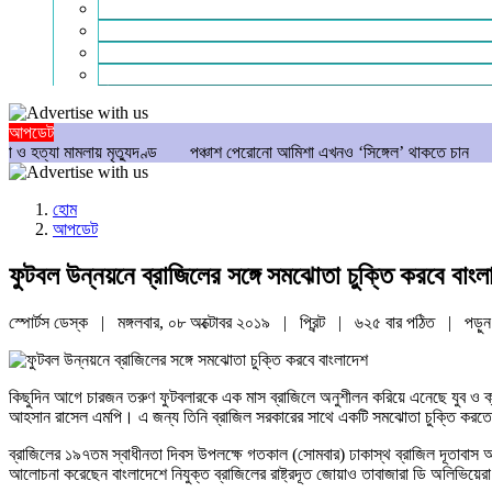
গণমাধ্যম
বিশেষ সংবাদ
সংগঠন
মুক্তমত
আপডেট
য় মৃত্যুদণ্ড
পঞ্চাশ পেরোনো আমিশা এখনও ‘সিঙ্গেল’ থাকতে চান
যে ৭ অভ্যাস আ
হোম
আপডেট
ফুটবল উন্নয়নে ব্রাজিলের সঙ্গে সমঝোতা চুক্তি করবে বাংল
স্পোর্টস ডেস্ক | মঙ্গলবার, ০৮ অক্টোবর ২০১৯ |
প্রিন্ট
|
৬২৫ বার পঠিত
| পড়ু
কিছুদিন আগে চারজন তরুণ ফুটবলারকে এক মাস ব্রাজিলে অনুশীলন করিয়ে এনেছে যুব ও ক্রী
আহসান রাসেল এমপি। এ জন্য তিনি ব্রাজিল সরকারের সাথে একটি সমঝোতা চুক্তি করত
ব্রাজিলের ১৯৭তম স্বাধীনতা দিবস উপলক্ষে গতকাল (সোমবার) ঢাকাস্থ ব্রাজিল দূতাবাস আয়ো
আলোচনা করেছেন বাংলাদেশে নিযুক্ত ব্রাজিলের রাষ্ট্রদূত জোয়াও তাবাজারা ডি অলিভিয়েরা