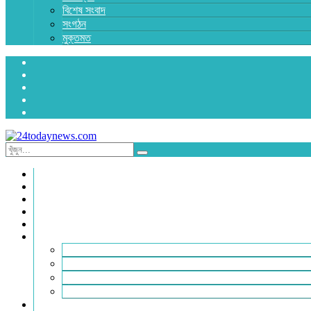
বিশেষ সংবাদ
সংগঠন
মুক্তমত
প্রচ্ছদ
জাতীয়
রাজনীতি
অর্থনীতি
আন্তর্জাতিক
জেলা সংবাদ
হবিগঞ্জ
মৌলভীবাজার
সুনামগঞ্জ
সিলেট
বিনোদন