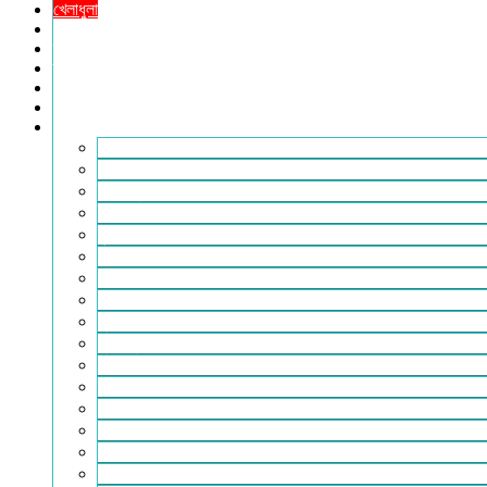
খেলাধুলা
সারাদেশ
স্বাস্থ্য
তথ্য ও প্রযুক্তি
ফটোগ্যালারি
ভিডিও গ্যালারি
আরও
২৪টুডেনিউজ পরিবার
আইন আদালত
ইচ্ছে ঘুড়ি
ইসলাম
কৃষি
কবিতা-ছড়া
ফিচার
বিচিত্র সংবাদ
মুক্তমত
মুক্তিযুদ্ধ
লাইফস্টাইল
শিক্ষা
সম্পাদকীয়
সাহিত্য
পাঠকের কথা
আলোচিত