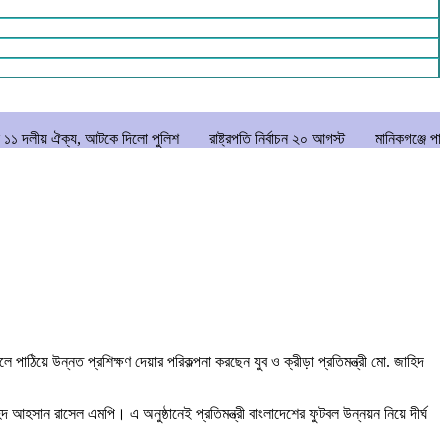
 আটকে দিলো পুলিশ
রাষ্ট্রপতি নির্বাচন ২০ আগস্ট
মানিকগঞ্জে পাটের ভরা মৌসুম, 
িয়ে উন্নত প্রশিক্ষণ দেয়ার পরিকল্পনা করছেন যুব ও ক্রীড়া প্রতিমন্ত্রী মো. জাহিদ
 আহসান রাসেল এমপি। এ অনুষ্ঠানেই প্রতিমন্ত্রী বাংলাদেশের ফুটবল উন্নয়ন নিয়ে দীর্ঘ