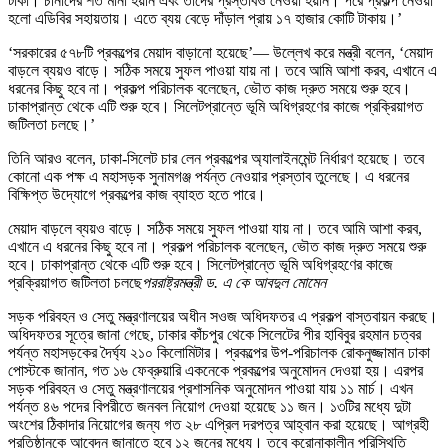
টাকা। চীনাদের শর্ত মানা হয়নি এবং তাদের প্রস্তাবও নেওয়া হয়নি। পরে প্রকল্প নেওয়া
হলো এডিবির সহায়তায়। এতে ব্যয় বেড়ে দাঁড়াল প্রায় ১৭ হাজার কোটি টাকায়।’
‘সরকারের ৫৭৮টি প্রকল্পের মেয়াদ বাড়ানো হয়েছে’— উল্লেখ করে মন্ত্রী বলেন, ‘মেয়াদ
বাড়লে ব্যয়ও বাড়ে। সঠিক সময়ে সুফল পাওয়া যায় না। তবে আমি আশা করব, এখানে এ
ধরনের কিছু হবে না। প্রকল্প পরিচালক বলেছেন, ভৌত কাজ দ্রুত সময়ে শুরু হবে।
ঢাকাপ্রান্ত থেকে এটি শুরু হবে। সিলেটপ্রান্তে ভূমি অধিগ্রহণের কাজে প্রক্রিয়াগত
জটিলতা চলছে।’
তিনি আরও বলেন, ঢাকা-সিলেট চার লেন প্রকল্পের অ্যালাইনমেন্ট নির্ধারণ হয়েছে। তবে
কোনো এক পক্ষ এ মহাসড়ক সুনামগঞ্জ পর্যন্ত নেওয়ার প্রস্তাব তুলেছে। এ ধরনের
বিক্ষিপ্ত উদ্যোগে প্রকল্পের কাজ ব্যাহত হতে পারে।
মেয়াদ বাড়লে ব্যয়ও বাড়ে। সঠিক সময়ে সুফল পাওয়া যায় না। তবে আমি আশা করব,
এখানে এ ধরনের কিছু হবে না। প্রকল্প পরিচালক বলেছেন, ভৌত কাজ দ্রুত সময়ে শুরু
হবে। ঢাকাপ্রান্ত থেকে এটি শুরু হবে। সিলেটপ্রান্তে ভূমি অধিগ্রহণের কাজে
প্রক্রিয়াগত জটিলতা চলছে
পররাষ্ট্রমন্ত্রী ড. এ কে আবদুল মোমেন
সড়ক পরিবহন ও সেতু মন্ত্রণালয়ের অধীন সওজ অধিদফতর এ প্রকল্প বাস্তবায়ন করছে।
অধিদফতর সূত্রে জানা গেছে, ঢাকার কাঁচপুর থেকে সিলেটের পীর হাবিবুর রহমান চত্বর
পর্যন্ত মহাসড়কের দৈর্ঘ্য ২১০ কিলোমিটার। প্রকল্পের উপ-পরিচালক রোকনুজ্জামান ঢাকা
পোস্টকে জানান, গত ১৬ ফেব্রুয়ারি একনেকে প্রকল্পের অনুমোদন দেওয়া হয়। এরপর
সড়ক পরিবহন ও সেতু মন্ত্রণালয়ের প্রশাসনিক অনুমোদন পাওয়া যায় ১১ মার্চ। এখন
পর্যন্ত ৪৬ পদের বিপরীতে জনবল নিয়োগ দেওয়া হয়েছে ১১ জন। ১৩টির মধ্যে দুটা
অংশের ঠিকাদার নিয়োগের জন্য গত ২৮ এপ্রিল দরপত্র আহ্বান করা হয়েছে। আগ্রহী
প্রতিষ্ঠানকে আবেদন জানাতে হবে ১২ জুনের মধ্যে। তবে করোনাকালীন পরিস্থিতি