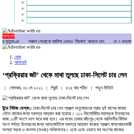
গণমাধ্যম
বিশেষ সংবাদ
সংগঠন
মুক্তমত
আপডেট
পঞ্চাশ পেরোনো আমিশা এখনও ‘সিঙ্গেল’ থাকতে চান
যে ৭ অভ্যাস আপনার হৃদরোগের
হোম
আপডেট
‘প্রক্রিয়ার জট’ থেকে মাথা তুলছে ঢাকা-সিলেট চার লেন
| সোমবার, ৩১ মে ২০২১ |
প্রিন্ট
|
৫১৫ বার পঠিত
| পড়ুন
মিনিটে
টুডে নিউজ ডেস্ক::
ঢাকা-সিলেট চার লেন প্রকল্প অনুমোদনের প্রায় দুই মাসের মাথায়
ভৌত কাজের জন্য দরপত্র আহ্বান করা হয়েছে। ২১০ কিলোমিটার মহাসড়ক উন্নয়নের
কাজ ১৩টি অংশে ভাগ করে করা হবে। এর মধ্যে ঢাকার কাঁচপুর থেকে নরসিংদীর বিসিক
অংশ পর্যন্ত উন্নয়নের জন্য আন্তর্জাতিক দরপত্র আহ্বান করেছে প্রকল্প বাস্তবায়নকারী
সংস্থা সড়ক ও জনপথ (সওজ) অধিদফতর। একে একে এভাবে সব অংশের কাজের