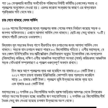
গত ১৬ ফেব্রুয়ারি জাতীয় অর্থনৈতিক পরিষদের নির্বাহী কমিটির (একনেক) সভায় এ
প্রকল্পের অনুমোদন দেওয়া হয়। এরপর করোনা সংক্রমণের কারণে এর বাস্তবায়ন
প্রক্রিয়ার গতি থেমে যায়।
চার লেনে থাকছে যেসব সার্ভিস
২০২৬ সালের ডিসেম্বরের মধ্যে প্রকল্পের কাজ শেষের লক্ষ্য নির্ধারণ করেছে সড়ক ও
জনপথ অধিদফতর। এখানে আলাদা সার্ভিস লেন থাকবে। ছোট-বড় সেতু থাকবে ৭০টি।
থাকবে পাঁচটি রেলওয়ে ওভারপাস।
বিদ্যমান মূল সড়কের উভয় পাশে ধীরগতির যান চলাচলের জন্য আলাদা সার্ভিস লেন
থাকবে। সড়কে যান চলাচল করতে পারবে ৮০ কিলোমিটার গতিতে। এশীয় মহাসড়ক, বে
অব বেঙ্গল ইনিশিয়েটিভ ফর মাল্টিসেক্টরাল টেকনিক্যাল অ্যান্ড ইকোনমিক কো-অপারেশন
(বিমসটেক) করিডর, দক্ষিণ এশীয় আঞ্চলিক সহযোগিতা সংস্থা (সার্ক) করিডরসহ আঞ্চলিক
সড়ক নেটওয়ার্ক সম্প্রসারণে এ প্রকল্প গুরুত্বপূর্ণ অবদান রাখবে।
তিন বছর আগে প্রকল্পের ব্যয় ধরা হয়েছিল নয় হাজার ৫১০ কোটি টাকা।
২০১৭ সালে চায়না হারবার ইঞ্জিনিয়ারিং কোম্পানি ব্যয় প্রস্তাব করেছিল
সাড়ে ১০ হাজার কোটি টাকা। প্রকল্পে ভূমি উন্নয়নের কাজে ব্যয় হবে
এক হাজার ৬৬৪ কোটি টাকা
মহাসড়কের ১১ দশমিক ৫৬ কিলোমিটার অর্থাৎ ব্রাহ্মণবাড়িয়ার আশুগঞ্জ থেকে বিশ্বরোড
পর্যন্ত অংশের উন্নয়ন হচ্ছে ভারতীয় ঋণ সহযোগিতায়। ২ দশমিক ৩৪ কিলোমিটার দীর্ঘ
ভৈরব সেতু বাদ দেওয়া হয়েছে চলমান উন্নয়নের অংশ থেকে।