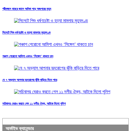
শ্রীমঙ্গলে মাছের জালে আটকা পড়ে অজগরের মৃত্যু
সিলেটে শিশু ধর্ষণচেষ্টা ও হত্যা মামলায় মৃত্যুদণ্ড
পঞ্চাশ পেরোনো আমিশা এখনও ‘সিঙ্গেল’ থাকতে চান
যে ৭ অভ্যাস আপনার হৃদরোগের ঝুঁকি বাড়িয়ে দিতে পারে
সচিবালয় ঘেরাও করতে গেল ১১ দলীয় ঐক্য, আটকে দিলো পুলিশ
আর্কাইভ ক্যালেন্ডার