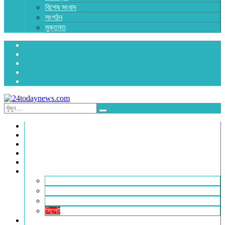
বিশেষ সংবাদ
সংগঠন
মুক্তমত
প্রচ্ছদ
জাতীয়
রাজনীতি
অর্থনীতি
আন্তর্জাতিক
জেলা সংবাদ
হবিগঞ্জ
মৌলভীবাজার
সুনামগঞ্জ
সিলেট
বিনোদন