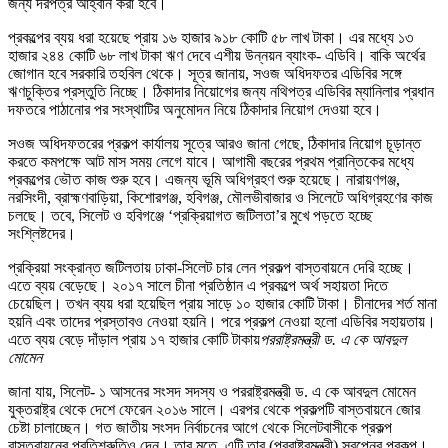
জন্য দরপত্র আহ্বান করা হবে।
প্রকল্পের ব্যয় ধরা হয়েছে প্রায় ১৬ হাজার ৯১৮ কোটি ৫৮ লাখ টাকা। এর মধ্যে ১৩
হাজার ২৪৪ কোটি ৬৮ লাখ টাকা ঋণ দেবে এশীয় উন্নয়ন ব্যাংক- এডিবি। বাকি অর্থের
জোগান হবে সরকারি তহবিল থেকে। সূত্র জানায়, সওজ অধিদফতর এডিবির সঙ্গে
ঋণচুক্তির প্রস্তুতি নিচ্ছে। ঠিকাদার নিয়োগের জন্য নথিপত্র এডিবির ম্যানিলার প্রধান
দফতরে পাঠানোর পর সংস্থাটির অনুমোদন নিয়ে ঠিকাদার নিয়োগ দেওয়া হবে।
সওজ অধিদফতরের প্রকল্প কার্যালয় সূত্রে আরও জানা গেছে, ঠিকাদার নিয়োগ চূড়ান্ত
করতে কমপক্ষে আট মাস সময় লেগে যাবে। আগামী বছরের প্রথম প্রান্তিকের মধ্যে
প্রকল্পের ভৌত কাজ শুরু হবে। এজন্য ভূমি অধিগ্রহণ শুরু হয়েছে। নারায়ণগঞ্জ,
নরসিংদী, ব্রাহ্মণবাড়িয়া, কিশোরগঞ্জ, হবিগঞ্জ, মৌলভীবাজার ও সিলেটে অধিগ্রহণের কাজ
চলছে। তবে, সিলেট ও হবিগঞ্জে ‘প্রক্রিয়াগত জটিলতা’র মুখে পড়তে হচ্ছে
সংশ্লিষ্টদের।
প্রক্রিয়া সংক্রান্ত জটিলতায় ঢাকা-সিলেট চার লেন প্রকল্প বাস্তবায়নে দেরি হচ্ছে।
এতে ব্যয় বেড়েছে। ২০১৭ সালে চীনা প্রতিষ্ঠান এ প্রকল্পে অর্থ সহায়তা দিতে
চেয়েছিল। তখন ব্যয় ধরা হয়েছিল প্রায় সাড়ে ১০ হাজার কোটি টাকা। চীনাদের শর্ত মানা
হয়নি এবং তাদের প্রস্তাবও নেওয়া হয়নি। পরে প্রকল্প নেওয়া হলো এডিবির সহায়তায়।
এতে ব্যয় বেড়ে দাঁড়াল প্রায় ১৭ হাজার কোটি টাকায়
পররাষ্ট্রমন্ত্রী ড. এ কে আবদুল
মোমেন
জানা যায়, সিলেট- ১ আসনের সংসদ সদস্য ও পররাষ্ট্রমন্ত্রী ড. এ কে আবদুল মোমেন
যুক্তরাষ্ট্র থেকে দেশে ফেরেন ২০১৬ সালে। এরপর থেকে প্রকল্পটি বাস্তবায়নে জোর
চেষ্টা চালাচ্ছেন। গত জাতীয় সংসদ নির্বাচনের আগে থেকে সিলেটবাসীকে প্রকল্প
বাস্তবায়নের প্রতিশ্রুতিও দেন। তার মতে, এটি তার (পররাষ্ট্রমন্ত্রী) স্বপ্নের প্রকল্প।