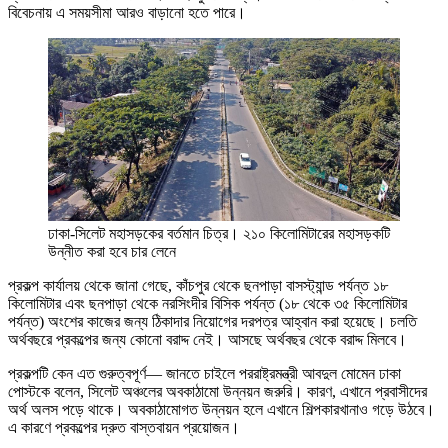
বিবেচনায় এ সময়সীমা আরও বাড়ানো হতে পারে।
ঢাকা-সিলেট মহাসড়কের বর্তমান চিত্র। ২১০ কিলোমিটারের মহাসড়কটি
উন্নীত করা হবে চার লেনে
প্রকল্প কার্যালয় থেকে জানা গেছে, কাঁচপুর থেকে ছনপাড়া বাসস্ট্যান্ড পর্যন্ত ১৮
কিলোমিটার এবং ছনপাড়া থেকে নরসিংদীর বিসিক পর্যন্ত (১৮ থেকে ৩৫ কিলোমিটার
পর্যন্ত) অংশের কাজের জন্য ঠিকাদার নিয়োগের দরপত্র আহ্বান করা হয়েছে। চলতি
অর্থবছরে প্রকল্পের জন্য কোনো বরাদ্দ নেই। আসছে অর্থবছর থেকে বরাদ্দ মিলবে।
প্রকল্পটি কেন এত গুরুত্বপূর্ণ— জানতে চাইলে পররাষ্ট্রমন্ত্রী আবদুল মোমেন ঢাকা
পোস্টকে বলেন, সিলেট অঞ্চলের অবকাঠামো উন্নয়ন জরুরি। কারণ, এখানে প্রবাসীদের
অর্থ অলস পড়ে থাকে। অবকাঠামোগত উন্নয়ন হলে এখানে শিল্পকারখানাও গড়ে উঠবে।
এ কারণে প্রকল্পের দ্রুত বাস্তবায়ন প্রয়োজন।