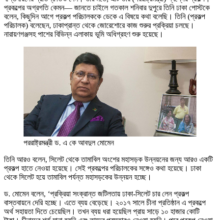
প্রকল্পের অগ্রগতি কেমন— জানতে চাইলে গতকাল শনিবার দুপুরে তিনি ঢাকা পোস্টকে
বলেন, কিছুদিন আগে প্রকল্প পরিচালককে ডেকে এ বিষয়ে কথা বলেছি। তিনি (প্রকল্প
পরিচালক) বলেছেন, ঢাকাপ্রান্ত থেকে জোরেশোরে কাজ শুরুর প্রক্রিয়া চলছে।
নারায়ণগঞ্জসহ পাশের বিভিন্ন এলাকায় ভূমি অধিগ্রহণ শুরু হয়েছে।
পররাষ্ট্রমন্ত্রী ড. এ কে আবদুল মোমেন
তিনি আরও বলেন, সিলেট থেকে তামাবিল অংশের মহাসড়ক উন্নয়নের জন্য আরও একটি
প্রকল্প হাতে নেওয়া হয়েছে। সেই প্রকল্পের পরিচালকের সঙ্গেও কথা হয়েছে। ঢাকা
থেকে সিলেট হয়ে তামাবিল পর্যন্ত মহাসড়কের উন্নয়ন হচ্ছে।
ড. মোমেন বলেন, ‘প্রক্রিয়া সংক্রান্ত জটিলতায় ঢাকা-সিলেট চার লেন প্রকল্প
বাস্তবায়নে দেরি হচ্ছে। এতে ব্যয় বেড়েছে। ২০১৭ সালে চীনা প্রতিষ্ঠান এ প্রকল্পে
অর্থ সহায়তা দিতে চেয়েছিল। তখন ব্যয় ধরা হয়েছিল প্রায় সাড়ে ১০ হাজার কোটি