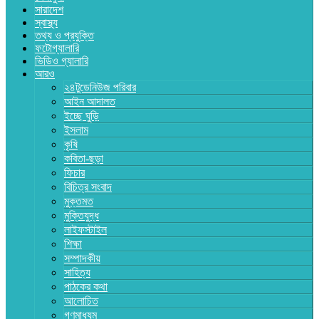
সারাদেশ
স্বাস্থ্য
তথ্য ও প্রযুক্তি
ফটোগ্যালারি
ভিডিও গ্যালারি
আরও
২৪টুডেনিউজ পরিবার
আইন আদালত
ইচ্ছে ঘুড়ি
ইসলাম
কৃষি
কবিতা-ছড়া
ফিচার
বিচিত্র সংবাদ
মুক্তমত
মুক্তিযুদ্ধ
লাইফস্টাইল
শিক্ষা
সম্পাদকীয়
সাহিত্য
পাঠকের কথা
আলোচিত
গণমাধ্যম