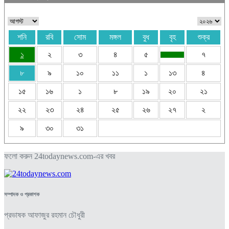
শনি
রবি
সোম
মঙ্গল
বুধ
বৃহ
শুক্র
১
২
৩
৪
৫
৭
৮
৯
১০
১১
১
১৩
৪
১৫
১৬
১
৮
১৯
২০
২১
২২
২৩
২৪
২৫
২৬
২৭
২
৯
৩০
৩১
ফলো করুন 24todaynews.com-এর খবর
সম্পাদক ও প্রকাশক
প্রভাষক আফাজুর রহমান চৌধুরী