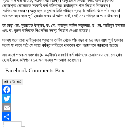
প্রজ্ঞাপনে বলা হয়েছে, সংবিধানের ১৩৮(১) অনুচ্ছেদে দেওয়া ক্ষমতাবলে রাষ্ট্রপতি
মোবাশ্বের মোনেমকে সরকারি কর্ম কমিশনের চেয়ারম্যান পদে নিয়োগ দিয়েছেন।
সংবিধানের ১৩৯(১) অনুচ্ছেদ অনুসারে তিনি দায়িত্ব গ্রহণের তারিখ থেকে পাঁচ বছর বা
তার ৬৫ বছর বয়স পূর্ণ হওয়ার মধ্যে যা আগে ঘটে, সেই সময় পর্যন্ত এ পদে থাকবেন।
তা ছাড়া মো. সুজায়েত উল্লাহ, ড. মো. নাজমুল আমিন মজুমদার, ড. মো. আমিনুল ইসলাম
এবং ড. নুরুল কাদিরকে পিএসসির সদস্য নিয়োগ দেওয়া হয়েছে।
সদস্য পদে তারা দায়িত্বভার গ্রহণের তারিখ থেকে পাঁচ বছর বা ৬৫ বছর বয়স পূর্ণ হওয়ার
মধ্যে যা আগে ঘটে সে সময় পর্যন্ত দায়িত্বে থাকবেন বলে প্রজ্ঞাপনে জানানো হয়েছে।
এর আগে গতকাল মঙ্গলবার (৮ অক্টোবর) সরকারি কর্ম কমিশনের চেয়ারম্যান মো. সোহরাব
হোসাইনসহ কমিশনের ১২ জন সদস্য পদত্যাগ করেছেন।
Facebook Comments Box
📸 ফটো কার্ড
Facebook
Twitter
Email
Share