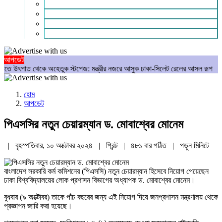
গণমাধ্যম
বিশেষ সংবাদ
সংগঠন
মুক্তমত
আপডেট
থেকে অহেতুক স্টপেজ: মন্ত্রীর নজরে আসুক ঢাকা-সিলেট রেলের আসল রূপ
আমার রক্ত
হোম
আপডেট
পিএসসির নতুন চেয়ারম্যান ড. মোবাশ্বের মোনেম
| বৃহস্পতিবার, ১০ অক্টোবর ২০২৪ |
প্রিন্ট
|
৪৮১ বার পঠিত
| পড়ুন
মিনিটে
বাংলাদেশ সরকারি কর্ম কমিশনের (পিএসসি) নতুন চেয়ারম্যান হিসেবে নিয়োগ পেয়েছেন
ঢাকা বিশ্ববিদ্যালয়ের লোক প্রশাসন বিভাগের অধ্যাপক ড. মোবাশ্বের মোনেম।
বুধবার (৯ অক্টোবর) তাকে পাঁচ বছরের জন্য এই নিয়োগ দিয়ে জনপ্রশাসন মন্ত্রণালয় থেকে
প্রজ্ঞাপন জারি করা হয়েছে।