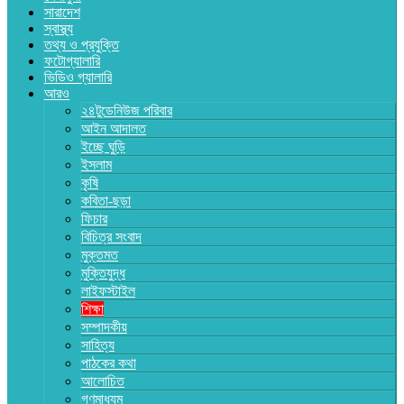
সারাদেশ
স্বাস্থ্য
তথ্য ও প্রযুক্তি
ফটোগ্যালারি
ভিডিও গ্যালারি
আরও
২৪টুডেনিউজ পরিবার
আইন আদালত
ইচ্ছে ঘুড়ি
ইসলাম
কৃষি
কবিতা-ছড়া
ফিচার
বিচিত্র সংবাদ
মুক্তমত
মুক্তিযুদ্ধ
লাইফস্টাইল
শিক্ষা
সম্পাদকীয়
সাহিত্য
পাঠকের কথা
আলোচিত
গণমাধ্যম