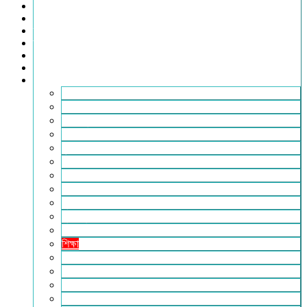
খেলাধুলা
সারাদেশ
স্বাস্থ্য
তথ্য ও প্রযুক্তি
ফটোগ্যালারি
ভিডিও গ্যালারি
আরও
২৪টুডেনিউজ পরিবার
আইন আদালত
ইচ্ছে ঘুড়ি
ইসলাম
কৃষি
কবিতা-ছড়া
ফিচার
বিচিত্র সংবাদ
মুক্তমত
মুক্তিযুদ্ধ
লাইফস্টাইল
শিক্ষা
সম্পাদকীয়
সাহিত্য
পাঠকের কথা
আলোচিত