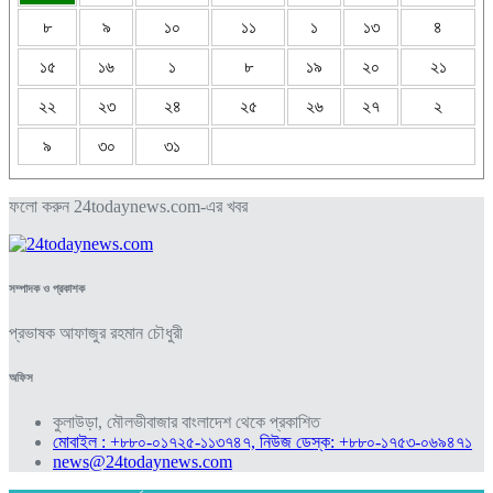
৮
৯
১০
১১
১
১৩
৪
১৫
১৬
১
৮
১৯
২০
২১
২২
২৩
২৪
২৫
২৬
২৭
২
৯
৩০
৩১
ফলো করুন 24todaynews.com-এর খবর
সম্পাদক ও প্রকাশক
প্রভাষক আফাজুর রহমান চৌধুরী
অফিস
কুলাউড়া, মৌলভীবাজার বাংলাদেশ থেকে প্রকাশিত
মোবাইল : +৮৮০-০১৭২৫-১১৩৭৪৭, নিউজ ডেস্ক: +৮৮০-১৭৫৩-০৬৯৪৭১
news@24todaynews.com