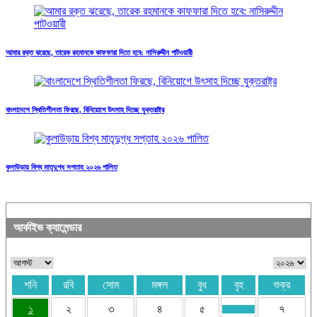
আমার রক্ত ঝরেছে, তারেক রহমানকে কাফফারা দিতে হবে: নাসিরুদ্দীন পাটওয়ারী
বাংলাদেশে স্থিতিশীলতা ফিরছে, বিনিয়োগে উৎসাহ দিচ্ছে যুক্তরাষ্ট্র
কুলাউড়ায় বিশ্ব মাতৃদুগ্ধ সপ্তাহ ২০২৬ পালিত
আর্কাইভ ক্যালেন্ডার
শনি
রবি
সোম
মঙ্গল
বুধ
বৃহ
শুক্র
১
২
৩
৪
৫
৭