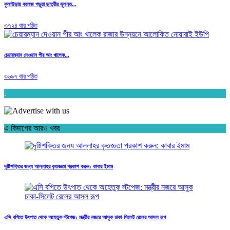
কুলাউড়ায় কলেজ পড়ুয়া ছাত্রীর ঝুলন্ত...
৩৭২৪ বার পঠিত
চেয়ারম্যান দেওয়ান পীর আং খালেক...
৩৬৯৭ বার পঠিত
.
এ বিভাগের আরও খবর
দৃষ্টিশক্তির জন্য আল্লাহর কৃতজ্ঞতা প্রকাশ করুন: কাবার ইমাম
এসি বগিতে উৎপাত থেকে অহেতুক স্টপেজ: মন্ত্রীর নজরে আসুক ঢাকা-সিলেট রেলের আসল রূপ