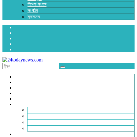
বিশেষ সংবাদ
সংগঠন
মুক্তমত
প্রচ্ছদ
জাতীয়
রাজনীতি
অর্থনীতি
আন্তর্জাতিক
জেলা সংবাদ
হবিগঞ্জ
মৌলভীবাজার
সুনামগঞ্জ
সিলেট
বিনোদন