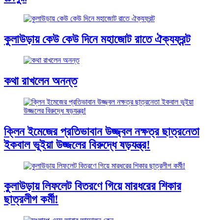
কুলাউড়ায় কেউ কেউ দিনে মহাজোট রাতে ঐক্যফ্রন্ট
কথা রাখলেন অনন্ত
ক্লিন ইমেজের প্রতিভাবান উজ্জ্বল নক্ষত্র ছাত্রনেতা
ইকবাল ভূইয়া উজ্জলের বিরুদ্ধে ষড়যন্ত্র!
কুলাউড়ায় লিফলেট বিতরণে গিয়ে মারধরের শিকার
ছাত্রলীগ কর্মী!