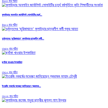
৪৬২৩ বার পঠিত
কুলাউড়ায় অনলাইন জার্নালিস্ট সোসাইটির চতুর্থ...
৪৬০২ বার পঠিত
দুর্বৃত্তদের ‘ছুরিকাঘাতে’ কুলাউড়ার ছাত্রলীগ কর্মী...
৩৯৫৮ বার পঠিত
ছ্যাঁকা খাওয়ার উপকারিতা
৩৯১০ বার পঠিত
ইংরেজি নববর্ষের শুভেচ্ছা জানিয়েছেন প্রভাষক...
৩৮০৮ বার পঠিত