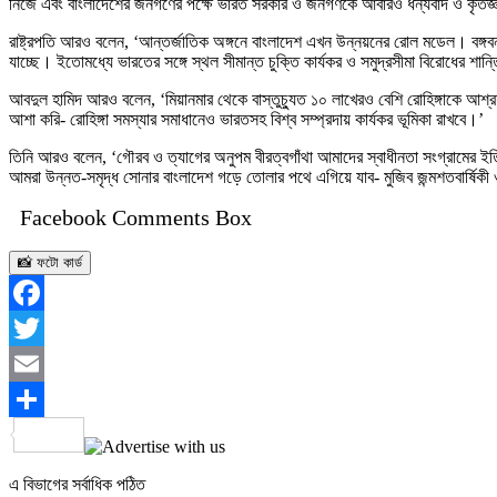
নিজে এবং বাংলাদেশের জনগণের পক্ষে ভারত সরকার ও জনগণকে আবারও ধন্যবাদ ও কৃতজ্ঞ
রাষ্ট্রপতি আরও বলেন, ‘আন্তর্জাতিক অঙ্গনে বাংলাদেশ এখন উন্নয়নের রোল মডেল। বঙ্গবন্ধু
যাচ্ছে। ইতোমধ্যে ভারতের সঙ্গে স্থল সীমান্ত চুক্তি কার্যকর ও সমুদ্রসীমা বিরোধের শান্ত
আবদুল হামিদ আরও বলেন, ‘মিয়ানমার থেকে বাস্তুচ্যুত ১০ লাখেরও বেশি রোহিঙ্গাকে আশ্রয় দি
আশা করি- রোহিঙ্গা সমস্যার সমাধানেও ভারতসহ বিশ্ব সম্প্রদায় কার্যকর ভূমিকা রাখবে।’
তিনি আরও বলেন, ‘গৌরব ও ত্যাগের অনুপম বীরত্বগাঁথা আমাদের স্বাধীনতা সংগ্রামের ইতি
আমরা উন্নত-সমৃদ্ধ সোনার বাংলাদেশ গড়ে তোলার পথে এগিয়ে যাব- মুজিব জন্মশতবার্ষিকী 
Facebook Comments Box
📸 ফটো কার্ড
Facebook
Twitter
Email
Share
এ বিভাগের সর্বাধিক পঠিত