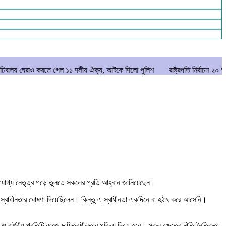
াও করতে গেল ১১ দলীয় ঐক্য, আটকে দিলো পুলিশ
রাষ্ট্রপতি নির্বাচন ২০ আগস্ট
মা
াপাশি যোগ্য নেতৃত্ব গড়ে তুলতে সকলের প্রতি আহ্বান জানিয়েছেন।
াবে স্বাধীনতার ঘোষণা দিয়েছিলেন। কিন্তু এ স্বাধীনতা একদিনে বা হঠাৎ করে আসেনি।
 রাষ্ট্রীয় প্রতিটি কাজে দায়িত্বশীলতার পরিচয় দিতে হবে। সকল ক্ষেত্রে নীতি-নৈতিকতা