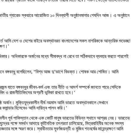
লেন। জাতীয় প্যারেড স্কয়ারে আয়োজিত ১০ দিনব্যাপী অনুষ্ঠানমালার শেষদিন আজ। এ অনুষ্ঠানে
ভ মুহূর্তে আমি দেশ ও দেশের বাইরে অবস্থানরত বাংলাদেশের সকল নাগরিককে আন্তরিক শুভেচ্ছা
ক্ষণ।’
িকার। অধিকারকে অর্জনের মধ্যে সীমাবদ্ধ না রেখে তা সঠিকভাবে ব্যবহার করতে পারলেই
াম সম্মেলনে বঙ্গবন্ধু বলেছিলেন, “বিশ্ব আজ দু’ভাগে বিভক্ত। শোষক আর শোষিত। আমি
ন্ম যাতে বঙ্গবন্ধুর জীবন-কর্ম এবং তার নীতি ও আদর্শ সম্পর্কে জানতে পারে সেদিকে
সবিদ ও রাজনীতিবিদদের অগ্রণী ভূমিকা রাখতে হবে।’
রেষ্ঠ অর্জন। মুক্তিযুদ্ধকালীন দীর্ঘ নয়মাস আমি ভারতে অবস্থানকালে সেখানে
টর কমান্ডার হিসেবেও আমি দায়িত্ব পালন করি।’
লীন পূর্ব পাকিস্তান থেকে এক কোটি মানুষ ভারতের বিভিন্ন স্থানে আশ্রয় নেয়। ভারতের
িযুদ্ধের পক্ষে সমর্থন আদায়ে কূটনৈতিক তৎপরতা চালিয়েছে, মিত্রবাহিনীর অনেক সদস্য
র সঙ্গে স্মরণ করে। স্বাধীনতার সুবর্ণজয়ন্তী ও মুজিব শতবর্ষের মাহেন্দ্রক্ষণে আমি