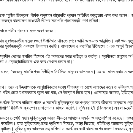
ী উপলক্ষে ‘মুজিব চিরন্তন’ শীর্ষক অনুষ্ঠানে রাষ্ট্রপতি প্রধান অতিথির বক্তৃতায় এসব কথা ব
্ব করছেন বাংলাদেশ আওয়ামী লীগের সভাপতি প্রধানমন্ত্রী শেখ হাসিনা।
তাকে গভীর শ্রদ্ধার সঙ্গে স্মরণ করেন।
্বাধীনতার সুবর্ণজয়ন্তীর মাহেন্দ্রক্ষণে উপস্থিত থাকতে পেরে আমি অত্যন্ত আনন্দিত। এই শু
ীনতার সুবর্ণজয়ন্তী একসঙ্গে উদযাপন করছি। বাংলাদেশ ও বাঙালির ইতিহাসে এ এক অপূর্ব মিলন
াধীন দেশের নাগরিক হিসেবে এটা আমাদের সবার দায়িত্ব ও কর্তব্য। স্বাধীনতা মানুষের অধ
নতা ও স্বেচ্ছাচারিতাকে এক করে দেখলে চলবে না।’
ষ্ট্রপতি বলেন, ‘বঙ্গবন্ধু সারাবিশ্বের নিপীড়িত নির্যাতিত মানুষের আপনজন। ১৯৭৩ সালে ন্য
যোগ। তবে এ উদযাপনকে আনুষ্ঠানিকতার মধ্যে সীমাবদ্ধ না রেখে আমাদের নতুন ও ভবিষ্যৎ প্রজ
জাতিক পরিমণ্ডলে যথাযথভাবে তুলে ধরা যায়, সে উদ্যোগ নিতে হবে। এক্ষেত্রে গবেষক, ইতিহা
িযুদ্ধের সংগঠক হিসেবে দায়িত্ব পালন ও সরাসরি মুক্তিযুদ্ধে অংশগ্রহণ আমার জীবনের অন্যতম শ্
র পাশাপাশি রিফিউজি ক্যাম্পের দেখাশোনার কাজও করেছি। মুজিববাহিনী (বিএলএফ) এর সাব-সেক্
্ষভাবে দেখেছি মহান মুক্তিযুদ্ধে ভারত কীভাবে আমাদের সমর্থন ও সহযোগিতা করেছে। তৎকা
। তারা মু্ক্তিযোদ্ধাদের প্রশিক্ষণ দিয়েছে, অস্ত্র দিয়েছে, বহির্বিশ্বে আমাদের মুক্ত
ষ্টান্ত। মুক্তিযুদ্ধে ভারতের সহযোগিতা ও সমর্থনের কথা বাংলাদেশের জনগণ সবসময়ই কৃতজ্ঞতা