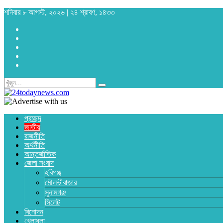
শনিবার ৮ আগস্ট, ২০২৬ | ২৪ শ্রাবণ, ১৪৩৩
প্রচ্ছদ
জাতীয়
রাজনীতি
অর্থনীতি
আন্তর্জাতিক
জেলা সংবাদ
হবিগঞ্জ
মৌলভীবাজার
সুনামগঞ্জ
সিলেট
বিনোদন
খেলাধুলা