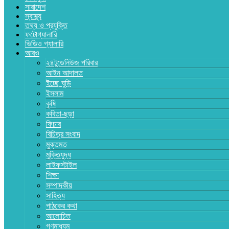
সারাদেশ
স্বাস্থ্য
তথ্য ও প্রযুক্তি
ফটোগ্যালারি
ভিডিও গ্যালারি
আরও
২৪টুডেনিউজ পরিবার
আইন আদালত
ইচ্ছে ঘুড়ি
ইসলাম
কৃষি
কবিতা-ছড়া
ফিচার
বিচিত্র সংবাদ
মুক্তমত
মুক্তিযুদ্ধ
লাইফস্টাইল
শিক্ষা
সম্পাদকীয়
সাহিত্য
পাঠকের কথা
আলোচিত
গণমাধ্যম