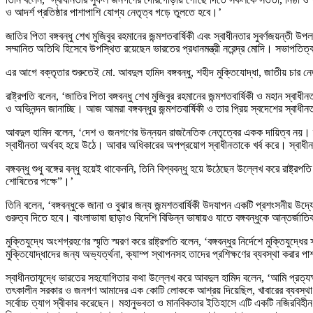
ও আদর্শ প্রতিষ্ঠার পাশাপাশি যোগ্য নেতৃত্ব গড়ে তুলতে হবে।’
জাতির পিতা বঙ্গবন্ধু শেখ মুজিবুর রহমানের জন্মশতবার্ষিকী এবং স্বাধীনতার সুবর্ণজয়ন্ত
সম্মানিত অতিথি হিসেবে উপস্থিত রয়েছেন ভারতের প্রধানমন্ত্রী নরেন্দ্র মোদি। সভাপতিত
এর আগে বক্তৃতার শুরুতেই মো. আবদুল হামিদ বঙ্গবন্ধু, শহীদ মুক্তিযোদ্ধা, জাতীয় চার নে
রাষ্ট্রপতি বলেন, ‘জাতির পিতা বঙ্গবন্ধু শেখ মুজিবুর রহমানের জন্মশতবার্ষিকী ও মহান স
ও অভিনন্দন জানাচ্ছি। আজ আমরা বঙ্গবন্ধুর জন্মশতবার্ষিকী ও তার প্রিয় স্বদেশের স্বাধ
আবদুল হামিদ বলেন, ‘দেশ ও জনগণের উন্নয়ন রাজনৈতিক নেতৃত্বের একক দায়িত্ব নয়। স্ব
স্বাধীনতা অর্থবহ হয়ে উঠে। আবার অধিকারের অপপ্রয়োগ স্বাধীনতাকে খর্ব করে। স্বাধী
বঙ্গবন্ধু শুধু বঙ্গের বন্ধু হয়েই থাকেননি, তিনি বিশ্ববন্ধু হয়ে উঠেছেন উল্লেখ করে রা
শোষিতের পক্ষে”।’
তিনি বলেন, ‘বঙ্গবন্ধুকে জানা ও বুঝার জন্য জন্মশতবার্ষিকী উদযাপন একটি প্রশংসনীয় উদ্
গুরুত্ব দিতে হবে। বাংলাভাষা ছাড়াও বিদেশি বিভিন্ন ভাষায়ও যাতে বঙ্গবন্ধুকে আন্তর্
মুক্তিযুদ্ধে অংশগ্রহণের স্মৃতি স্মরণ করে রাষ্ট্রপতি বলেন, ‘বঙ্গবন্ধুর নির্দেশে মুক্ত
মুক্তিযোদ্ধাদের জন্য অভ্যর্ত্থনা, ক্যাম্প স্থাপনসহ তাদের প্রশিক্ষণের ব্যবস্থা করা
স্বাধীনতাযুদ্ধে ভারতের সহযোগিতার কথা উল্লেখ করে আবদুল হামিদ বলেন, ‘আমি প্রত্যক
তৎকালীন সরকার ও জনগণ আমাদের এক কোটি লোককে আশ্রয় দিয়েছিল, খাবারের ব্যবস্থা করেছিল
সর্বোচ্চ ত্যাগ স্বীকার করেছেন। মহানুভবতা ও মানবিকতার ইতিহাসে এটি একটি নজিরবিহীন দৃ