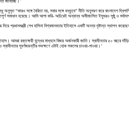
তা জানাচ্ছি।’
 অনুসৃত “কারও সঙ্গে বৈরিতা নয়, সবার সঙ্গে বন্ধুত্ব” নীতি অনুসরণ করে বাংলাদেশ দ্বিপাক্
িপূর্ণ সমাধান হয়েছে। আমি আশা করি- অচিরেই অন্যান্য অমীমাংসিত ইস্যুরও সুষ্ঠু ও মর্যাদাপূ
য়ে প্রধানমন্ত্রী শেখ হাসিনা বিশ্বমানবতার ইতিহাসে একটি অনন্য দৃষ্টান্ত স্থাপন করেছেন।
হাস। আমরা রক্তক্ষয়ী যুদ্ধের মাধ্যমে বিজয় অর্জনকারী জাতি। স্বাধীনতার ৫০ বছরে দাঁড়ি
ও স্বাধীনতার সুবর্ণজয়ন্তীর শুভক্ষণে এটাই হোক সকলের চাওয়া-পাওয়া।’