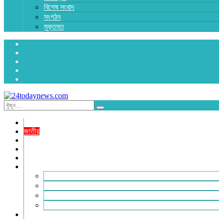
বিশেষ সংবাদ
সংগঠন
মুক্তমত
প্রচ্ছদ
জাতীয়
রাজনীতি
অর্থনীতি
আন্তর্জাতিক
জেলা সংবাদ
হবিগঞ্জ
মৌলভীবাজার
সুনামগঞ্জ
সিলেট
বিনোদন