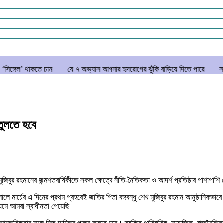
কতে চান
যে ৭ অভ্যাস আপনার হৃদরোগের ঝুঁকি বাড়িয়ে দিতে পারে
সচিবালয় ঘের
তুলতে হবে
েখ মুজিবুর রহমানের জন্মশতবার্ষিকীতে সকল ক্ষেত্রে নীতি-নৈতিকতা ও আদর্শ প্রতিষ্ঠার পাশ
লে মার্চের এ দিনের প্রথম প্রহরেই জাতির পিতা বঙ্গবন্ধু শেখ মুজিবুর রহমান আনুষ্ঠানিকভ
াধ্যমে আমরা স্বাধীনতা পেয়েছি
্তরিকতার সঙ্গে নিজ দায়িত্ব পালন করতে হবে। ব্যক্তি পারিবারিক, সামাজিক, রাজনৈতিক ও