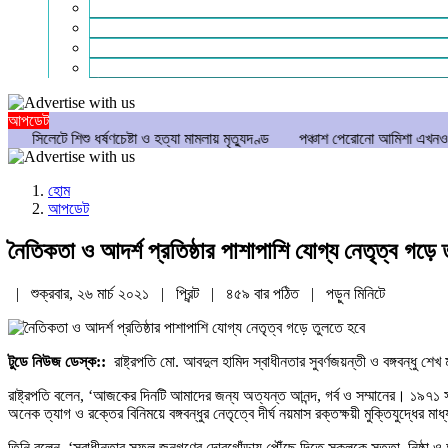
গণমাধ্যম
বিশেষ সংবাদ
সংগঠন
মুক্তমত
আপডেট
শিশু ধর্ষণচেষ্টা ও হত্যা মামলায় মৃত্যুদণ্ড
পঞ্চাশ পেরোনো আমিশা এখনও ‘সিঙ্গেল’ থা
হোম
আপডেট
নৈতিকতা ও আদর্শ প্রতিষ্ঠার পাশাপাশি যোগ্য নেতৃত্ব গড়ে 
| শুক্রবার, ২৬ মার্চ ২০২১ |
প্রিন্ট
|
৪৫৯ বার পঠিত
| পড়ুন
মিনিটে
টুডে নিউজ ডেস্ক::
রাষ্ট্রপতি মো. আবদুল হামিদ স্বাধীনতার সুবর্ণজয়ন্তী ও বঙ্গবন্ধু শ
রাষ্ট্রপতি বলেন, ‘আজকের দিনটি আমাদের জন্য অত্যন্ত আনন্দ, গর্ব ও সম্মানের। ১৯৭১ সা
অনেক ত্যাগ ও রক্তের বিনিময়ে বঙ্গবন্ধুর নেতৃত্বে দীর্ঘ নয়মাস রক্তক্ষয়ী মুক্তিযুদ্ধের ম
তিনি বলেন, ‘স্বাধীনতার সুফল জনগণের দোরগোঁড়ায় পৌঁছে দিতে সকলকে সততা, নিষ্ঠা ও আন