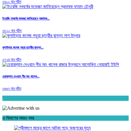
৩৯১০ বার পঠিত
ইংরেজি নববর্ষের শুভেচ্ছা জানিয়েছেন প্রভাষক...
৩৮১০ বার পঠিত
কুলাউড়ায় কলেজ পড়ুয়া ছাত্রীর ঝুলন্ত...
৩৭২৪ বার পঠিত
চেয়ারম্যান দেওয়ান পীর আং খালেক...
৩৬৯৭ বার পঠিত
.
এ বিভাগের আরও খবর