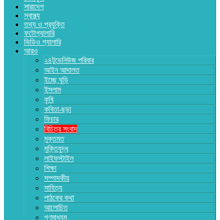
সারাদেশ
স্বাস্থ্য
তথ্য ও প্রযুক্তি
ফটোগ্যালারি
ভিডিও গ্যালারি
আরও
২৪টুডেনিউজ পরিবার
আইন আদালত
ইচ্ছে ঘুড়ি
ইসলাম
কৃষি
কবিতা-ছড়া
ফিচার
বিচিত্র সংবাদ
মুক্তমত
মুক্তিযুদ্ধ
লাইফস্টাইল
শিক্ষা
সম্পাদকীয়
সাহিত্য
পাঠকের কথা
আলোচিত
গণমাধ্যম