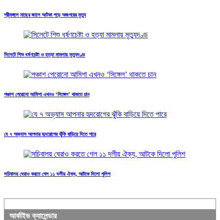
শ্রীমঙ্গলে মাছের জালে আটকা পড়ে অজগরের মৃত্যু
সিলেটে শিশু ধর্ষণচেষ্টা ও হত্যা মামলায় মৃত্যুদণ্ড
পঞ্চাশ পেরোনো আমিশা এখনও ‘সিঙ্গেল’ থাকতে চান
যে ৭ অভ্যাস আপনার হৃদরোগের ঝুঁকি বাড়িয়ে দিতে পারে
সচিবালয় ঘেরাও করতে গেল ১১ দলীয় ঐক্য, আটকে দিলো পুলিশ
আর্কাইভ ক্যালেন্ডার