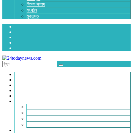
বিশেষ সংবাদ
সংগঠন
মুক্তমত
প্রচ্ছদ
জাতীয়
রাজনীতি
অর্থনীতি
আন্তর্জাতিক
জেলা সংবাদ
হবিগঞ্জ
মৌলভীবাজার
সুনামগঞ্জ
সিলেট
বিনোদন