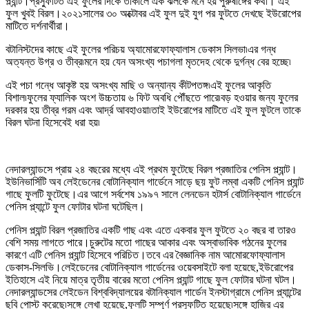
প্ল্যান্ট।প্রস্ফুটিত এই ফুলের দিকে তাকালে এক ঝলকে মনে হয় পুরুষাঙ্গের কথা। এই
ফুল খুবই বিরল।২০২১সালের ৩০ অক্টোবর এই ফুল দুই যুগ পর ফুটতে দেখছে ইউরোপের
মাটিতে দর্শনার্থীরা।
বটানিস্টদের কাছে এই ফুলের পরিচয় অ্যামোরফোফ্যালাস ডেকাস সিলভা৷এর গন্ধ
অত্যন্ত উগ্র ও তীব্র৷মনে হয় যেন অসংখ্য পচাগলা মৃতদেহ থেকে দুর্গন্ধ বের হচ্ছে৷
এই পচা গন্ধে আকৃষ্ট হয় অসংখ্য মাছি ও অন্যান্য কীটপতঙ্গ৷এই ফুলের আকৃতি
বিশাল৷ফুলের ফ্যালিক অংশ উচ্চতায় ৬ ফিট অবধি পৌঁছতে পারে৷বড় হওয়ার জন্য ফুলের
দরকার হয় তীব্র গরম এবং আর্দ্র আবহাওয়া৷তাই ইউরোপের মাটিতে এই ফুল ফুটলে তাকে
বিরল ঘটনা হিসেবেই ধরা হয়৷
নেদারল্যান্ডসে প্রায় ২৪ বছরের মধ্যে এই প্রথম ফুটেছে বিরল প্রজাতির পেনিস প্ল্যান্ট।
ইউনিভার্সিটি অব লেইডেনের বোটানিক্যাল গার্ডেনে সাড়ে ছয় ফুট লম্বা একটি পেনিস প্ল্যান্ট
গাছে ফুলটি ফুটেছে।এর আগে সর্বশেষ ১৯৯৭ সালে লেনডেন হটার্স বোটানিক্যাল গার্ডেনে
পেনিস প্ল্যান্টে ফুল ফোটার ঘটনা ঘটেছিল।
পেনিস প্ল্যান্ট বিরল প্রজাতির একটি গাছ এবং এতে একবার ফুল ফুটতে ২০ বছর বা তারও
বেশি সময় লাগতে পারে।চুরুটের মতো গাছের আকার এবং অস্বাভাবিক গঠনের ফুলের
কারণে এটি পেনিস প্ল্যান্ট হিসেবে পরিচিত।তবে এর বৈজ্ঞানিক নাম আমোরফোফ্যালাস
ডেকাস-সিলভি।লেইডেনের বোটানিক্যাল গার্ডেনের ওয়েবসাইটে বলা হয়েছে,ইউরোপের
ইতিহাসে এই নিয়ে মাত্র তৃতীয় বারের মতো পেনিস প্ল্যান্ট গাছে ফুল ফোটার ঘটনা ঘটল।
নেদারল্যান্ডসের লেইডেন বিশ্ববিদ্যালয়ের বটানিক্যাল গার্ডেন ইনস্টাগ্রামে পেনিস প্ল্যান্টের
ছবি পোস্ট করেছে৷সঙ্গে লেখা হয়েছে,ফুলটি সম্পূর্ণ প্রস্ফুটিত হয়েছে৷সঙ্গে হাজির এর