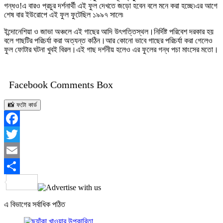
গন্ধও!এ বারও প্রচুর দর্শনার্থী এই ফুল দেখতে জড়ো হবেন বলে মনে করা হচ্ছে৷এর আগে
শেষ বার ইউরোপে এই ফুল ফুটেছিল ১৯৯৭ সালে৷
ইন্দোনেশিয়া ও জাভা অঞ্চলে এই গাছের আদি উৎপত্তিস্থল।নির্দিষ্ট পরিবেশ দরকার হয়
বলে গাছটির পরিচর্যা করা অত্যন্ত কঠিন।আর কোনো ভাবে গাছের পরিচর্যা করা গেলেও
ফুল ফোটার ঘটনা খুবই বিরল।এই গাছ দর্শনীয় হলেও এর ফুলের গন্ধ পচা মাংসের মতো।
Facebook Comments Box
📸 ফটো কার্ড
Facebook
Twitter
Email
Share
এ বিভাগের সর্বাধিক পঠিত