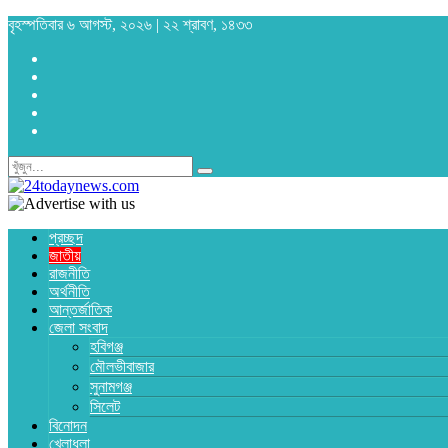
বৃহস্পতিবার ৬ আগস্ট, ২০২৬ | ২২ শ্রাবণ, ১৪৩৩
প্রচ্ছদ
জাতীয়
রাজনীতি
অর্থনীতি
আন্তর্জাতিক
জেলা সংবাদ
হবিগঞ্জ
মৌলভীবাজার
সুনামগঞ্জ
সিলেট
বিনোদন
খেলাধুলা