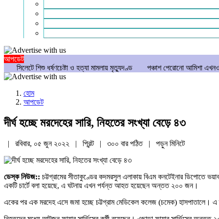
গণমাধ্যম
বিশেষ সংবাদ
সংগঠন
মুক্তমত
আপডেট
ু ধর্ষণচেষ্টা ও হত্যা মামলায় মৃত্যুদণ্ড
পঞ্চাশ পেরোনো আমিশা এখনও ‘সিঙ্গেল’ থাকতে
হোম
আপডেট
দীর্ঘ হচ্ছে মরদেহের সারি, নিহতের সংখ্যা বেড়ে ৪৩
| রবিবার, ০৫ জুন ২০২২ |
প্রিন্ট
|
৩০০ বার পঠিত
| পড়ুন
মিনিটে
ডেস্ক নিউজ::
চট্টগ্রামের সীতাকুণ্ডের কদমরসুল এলাকায় বিএম কনটেইনার ডিপোতে ভয়াবহ
একটি চার্টে বলা হয়েছে, এ ঘটনায় এখন পর্যন্ত আহত হয়েছেন অন্তত ২০০ জন।
একের পর এক মরদেহ এসে জমা হচ্ছে চট্টগ্রাম মেডিকেল কলেজ (চমেক) হাসপাতালে। এ 
নিহতদের মধ্যে আটজন ফায়ার সার্ভিসের কর্মী রয়েছেন। এছাড়া ফায়ার সার্ভিসের অন্