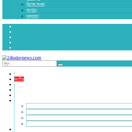
বিশেষ সংবাদ
সংগঠন
মুক্তমত
প্রচ্ছদ
জাতীয়
রাজনীতি
অর্থনীতি
আন্তর্জাতিক
জেলা সংবাদ
হবিগঞ্জ
মৌলভীবাজার
সুনামগঞ্জ
সিলেট
বিনোদন