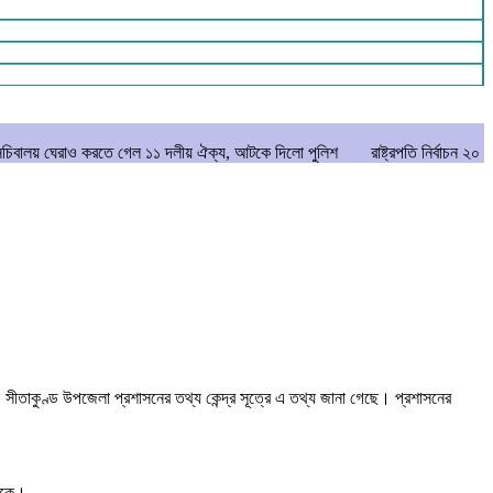
করতে গেল ১১ দলীয় ঐক্য, আটকে দিলো পুলিশ
রাষ্ট্রপতি নির্বাচন ২০ আগস্ট
মানিক
সীতাকুণ্ড উপজেলা প্রশাসনের তথ্য কেন্দ্র সূত্রে এ তথ্য জানা গেছে। প্রশাসনের
নেকে।