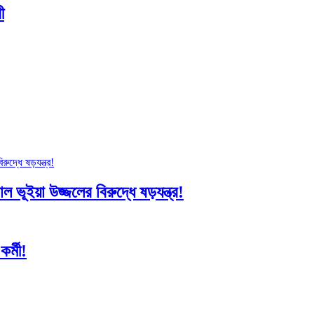
ী
 ভূইয়া উজ্জলের বিরুদ্ধে ষড়যন্ত্র!
র্মী!