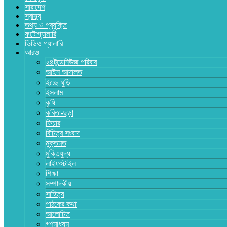
সারাদেশ
স্বাস্থ্য
তথ্য ও প্রযুক্তি
ফটোগ্যালারি
ভিডিও গ্যালারি
আরও
২৪টুডেনিউজ পরিবার
আইন আদালত
ইচ্ছে ঘুড়ি
ইসলাম
কৃষি
কবিতা-ছড়া
ফিচার
বিচিত্র সংবাদ
মুক্তমত
মুক্তিযুদ্ধ
লাইফস্টাইল
শিক্ষা
সম্পাদকীয়
সাহিত্য
পাঠকের কথা
আলোচিত
গণমাধ্যম