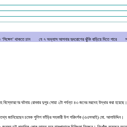
 চান
যে ৭ অভ্যাস আপনার হৃদরোগের ঝুঁকি বাড়িয়ে দিতে পারে
সচিবালয় ঘেরাও 
 বিস্ফোরণের ঘটনায় রোববার দুপুর সোয়া ২টা পর্যন্ত ৪৩ জনের মরদেহ উদ্ধার করা হয়েছে। 
তথ্য জানিয়েছেন চমেক পুলিশ ফাঁড়ির সহকারী উপ পরিদর্শক (এএসআই) মো. আলাউদ্দিন।
তত ২০ জনসহ দুই শতাধিক লোক আহত হয়ে হাসপাতালে চিকিৎসা নিচ্ছেন। নিখোঁজ রয়েছেন অ