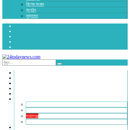
বিশেষ সংবাদ
সংগঠন
মুক্তমত
প্রচ্ছদ
জাতীয়
রাজনীতি
অর্থনীতি
আন্তর্জাতিক
জেলা সংবাদ
হবিগঞ্জ
মৌলভীবাজার
সুনামগঞ্জ
সিলেট
বিনোদন