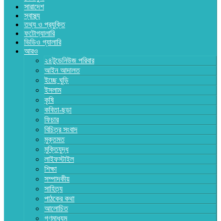
সারাদেশ
স্বাস্থ্য
তথ্য ও প্রযুক্তি
ফটোগ্যালারি
ভিডিও গ্যালারি
আরও
২৪টুডেনিউজ পরিবার
আইন আদালত
ইচ্ছে ঘুড়ি
ইসলাম
কৃষি
কবিতা-ছড়া
ফিচার
বিচিত্র সংবাদ
মুক্তমত
মুক্তিযুদ্ধ
লাইফস্টাইল
শিক্ষা
সম্পাদকীয়
সাহিত্য
পাঠকের কথা
আলোচিত
গণমাধ্যম