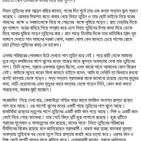
চাচাতো বোন তানিয়াকে থানায় নিয়ে যায় পুলিশ।
নিহত তুহিনের বাবা আব্দুল বাছির জানান, পনের দিন পুর্বে তার এক কন্যা সন্তান জন্ম গ্রহণ
করেছে। রোববার দিবাগত রাতে খাবার খেয়ে নিহত তুহিন ও তার ছোট ভাইকে নিয়ে ঘরের
সামনের কক্ষে ও নবজাতককে নিয়ে মা পেছনের কক্ষে ঘুমিয়ে পড়েন। রাত দেড়টার দিকে
ঘুম ভাঙ্গলে ঘরের বাহিরে গিয়ে পশ্রাব করে এসে নিহত তুহিনের উপর কাথা দিয়ে ডেকে
দিয়ে আবার ঘুমিয়ে পড়েন তুহিনের বাবা। রাত সাড়ে তিনটার দিকে তার ভাতিজির হঠাৎ ঘুম
ভাঙ্গলে দেখতে পান সামনের দরজা খোলা, দরজা খোলা কেন জানতে চেয়ে পাশের রোমে
চাচা (নিহত তুহিনের বাবা) কে ডাকেন।
এসময় পরিবারের লোকজন উঠে দেখতে পান তুহিন ঘরে নেই। পরে বাড়ী থেকে সামান্য
দূরে নতুন মসজিদের পাশে ঝুপের মধ্যে গাছের সাথে ঝুলন্ত অবস্তায় দেখা যায় তুহিনের
লাশ। তিনি বলেন, গ্রামে একসময় দ্বন্দ্ব ছিলো, এখন কারো সাথে আমাদের কোন বিরোধ
নেই। কাউকে সন্দেহ করেন কিনা জানতে চাইলে বলেন, আমি যা দেখিনি তা কিভাবে বলবো
বলেই কান্নায় ভেঙ্গে পড়েন। সদ্য সন্তান প্রসবকরা মাকে জানানো হয়েছে ছেলের মৃত্যুর
কথা, নাড়ী ছেড়াধনের এমন মৃত্যুর খবরে কান্নায় ভেঙ্গে পড়েন তিনি, কোন কথা বলতে
পারছেননা, বারবার মুর্ছা যাচ্ছেন।
সরেজমিন গিয়ে দেখা যায়, কেজাউড়া পশ্চিম পাড়া জামে মসজিদ সংলগ্ন রাস্তা রক্তে
লাল হয়ে আছে। এর পাশেই ঝুপের মধ্যে একটি গাছে তুহিনের লাশ ঝুলে আছে।
জমাটবাঁধা রক্তের স্তুপের পাশে তুহিনের একটি কাটা কান পড়ে আছে। লিঙ্গ ও একটি কান
কেটে নিয়ে গেছে ঘাতকরা। তার পেটে বিদ্ধ দুটি ছুরা লাগানো রয়েছে। ছুরা দুটিতে
গ্রামের সুলেমান ও সালাতুলের নাম রয়েছে, যাদের সাথে নিহত তুহিনের পরিবারের
দীর্ঘদিনের বিরোধ রয়েছে বলে জানিয়েছেন গ্রামবাসী। ধারণা করা হচ্ছে ঘাতকরা ঘুমন্ত
অবস্থায় তুহিনকে ঘর থেকে তুলে নিয়ে রাস্তায় জবাই করে হত্যা করে। এরপর কান ও
লিঙ্গ কেটে লাশটি গাছের সাথে ঝুলিয়ে রাখে। এলাকাবাসী জানান, গ্রামে আধিপত্য