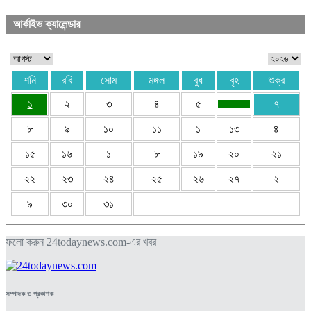
আর্কাইভ ক্যালেন্ডার
শনি
রবি
সোম
মঙ্গল
বুধ
বৃহ
শুক্র
১
২
৩
৪
৫
৭
৮
৯
১০
১১
১
১৩
৪
১৫
১৬
১
৮
১৯
২০
২১
২২
২৩
২৪
২৫
২৬
২৭
২
৯
৩০
৩১
ফলো করুন 24todaynews.com-এর খবর
সম্পাদক ও প্রকাশক