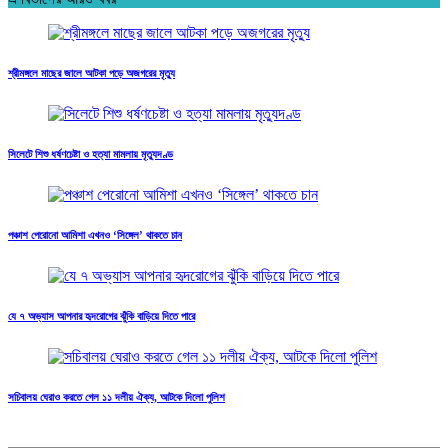
শ্রীমঙ্গলে মাছের জালে আটকা পড়ে অজগরের মৃত্যু
সিলেটে শিশু ধর্ষণচেষ্টা ও হত্যা মামলায় মৃত্যুদণ্ড
পঞ্চাশ পেরোনো আমিশা এখনও ‘সিঙ্গেল’ থাকতে চান
যে ৭ অভ্যাস আপনার হৃদরোগের ঝুঁকি বাড়িয়ে দিতে পারে
সচিবালয় ঘেরাও করতে গেল ১১ দলীয় ঐক্য, আটকে দিলো পুলিশ