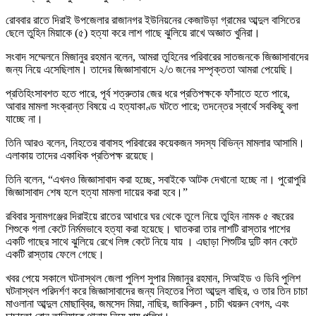
রোববার রাতে দিরাই উপজেলার রাজানগর ইউনিয়নের কেজাউড়া গ্রামের আব্দুল বাসিতের
ছেলে তুহিন মিয়াকে (৫) হত্যা করে লাশ গাছে ঝুলিয়ে রাখে অজ্ঞাত খুনিরা।
সংবাদ সম্মেলনে মিজানুর রহমান বলেন, আমরা তুহিনের পরিবারের সাতজনকে জিজ্ঞাসাবাদের
জন্য নিয়ে এসেছিলাম। তাদের জিজ্ঞাসাবাদে ২/৩ জনের সম্পৃক্ততা আমরা পেয়েছি।
প্রতিহিংসাবশত হতে পারে, পূর্ব শত্রুতার জের ধরে প্রতিপক্ষকে ফাঁসাতে হতে পারে,
আবার মামলা সংক্রান্ত বিষয়ে এ হত্যাকাণ্ড ঘটতে পারে; তদন্তের স্বার্থে সবকিছু বলা
যাচ্ছে না।
তিনি আরও বলেন, নিহতের বাবাসহ পরিবারের কয়েকজন সদস্য বিভিন্ন মামলার আসামি।
এলাকায় তাদের একাধিক প্রতিপক্ষ রয়েছে।
তিনি বলেন, “এখনও জিজ্ঞাসাবাদ করা হচ্ছে, সবাইকে আটক দেখানো হচ্ছে না। পুরোপুরি
জিজ্ঞাসাবাদ শেষ হলে হত্যা মামলা দায়ের করা হবে।”
রবিবার সুনামগঞ্জের দিরাইয়ে রাতের আধারে ঘর থেকে তুলে নিয়ে তুহিন নামক ৫ বছরের
শিশুকে গলা কেটে নির্মমভাবে হত্যা করা হয়েছে। ঘাতকরা তার লাশটি রাস্তার পাশের
একটি গাছের সাথে ঝুলিয়ে রেখে লিঙ্গ কেটে নিয়ে যায় । এছাড়া শিশুটির দুটি কান কেটে
একটি রাস্তায় ফেলে গেছে।
খবর পেয়ে সকালে ঘটনাস্থল জেলা পুলিশ সুপার মিজানুর রহমান, সিআইড ও ডিবি পুলিশ
ঘটনাস্থল পরিদর্শণ করে জিজ্ঞাসাবাদের জন্য নিহতের পিতা আব্দুল বাছির, ও তার তিন চাচা
মাওলানা আব্দুল মোছাব্বির, জমসেদ মিয়া, নাছির, জাকিরুল , চাচী খয়রুন বেগম, এবং