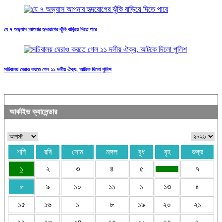
যে ৭ অভ্যাস আপনার হৃদরোগের ঝুঁকি বাড়িয়ে দিতে পারে
সচিবালয় ঘেরাও করতে গেল ১১ দলীয় ঐক্য, আটকে দিলো পুলিশ
আর্কাইভ ক্যালেন্ডার
শনি
রবি
সোম
মঙ্গল
বুধ
বৃহ
শুক্র
১
২
৩
৪
৫
৭
৮
৯
১০
১১
১
১৩
৪
১৫
১৬
১
৮
১৯
২০
২১