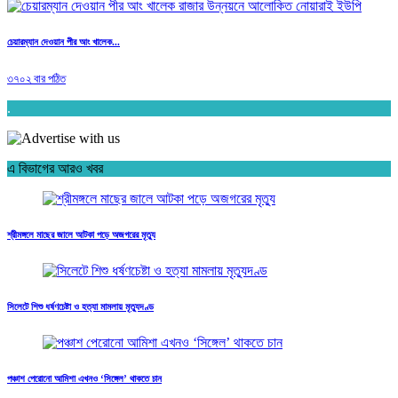
চেয়ারম্যান দেওয়ান পীর আং খালেক...
৩৭০২ বার পঠিত
.
এ বিভাগের আরও খবর
শ্রীমঙ্গলে মাছের জালে আটকা পড়ে অজগরের মৃত্যু
সিলেটে শিশু ধর্ষণচেষ্টা ও হত্যা মামলায় মৃত্যুদণ্ড
পঞ্চাশ পেরোনো আমিশা এখনও ‘সিঙ্গেল’ থাকতে চান