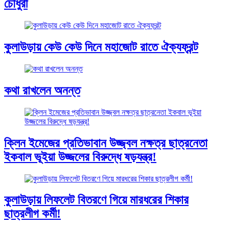
চৌধুরী
কুলাউড়ায় কেউ কেউ দিনে মহাজোট রাতে ঐক্যফ্রন্ট
কথা রাখলেন অনন্ত
ক্লিন ইমেজের প্রতিভাবান উজ্জ্বল নক্ষত্র ছাত্রনেতা
ইকবাল ভূইয়া উজ্জলের বিরুদ্ধে ষড়যন্ত্র!
কুলাউড়ায় লিফলেট বিতরণে গিয়ে মারধরের শিকার
ছাত্রলীগ কর্মী!