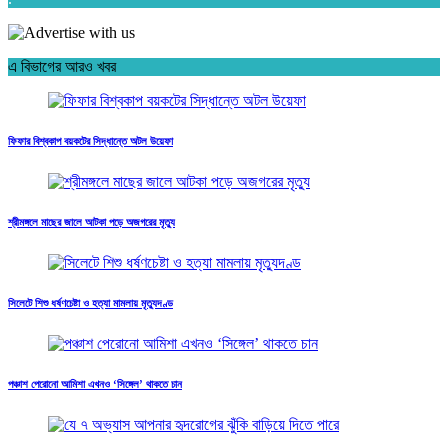
এ বিভাগের আরও খবর
ফিফার বিশ্বকাপ বয়কটের সিদ্ধান্তে অটল উয়েফা
শ্রীমঙ্গলে মাছের জালে আটকা পড়ে অজগরের মৃত্যু
সিলেটে শিশু ধর্ষণচেষ্টা ও হত্যা মামলায় মৃত্যুদণ্ড
পঞ্চাশ পেরোনো আমিশা এখনও ‘সিঙ্গেল’ থাকতে চান