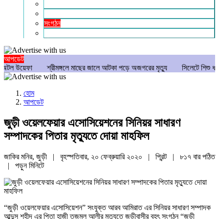
গণমাধ্যম
বিশেষ সংবাদ
সংগঠন
মুক্তমত
আপডেট
েফা
শ্রীমঙ্গলে মাছের জালে আটকা পড়ে অজগরের মৃত্যু
সিলেটে শিশু ধর্ষণচেষ্টা ও 
হোম
আপডেট
জুড়ী ওয়েলফেয়ার এসোসিয়েশনের সিনিয়র সাধারণ
সম্পাদকের পিতার মৃত্যুতে দোয়া মাহফিল
জাকির মনির, জুড়ী | বৃহস্পতিবার, ২০ ফেব্রুয়ারি ২০২০ |
প্রিন্ট
|
৮১৭ বার পঠিত
| পড়ুন
মিনিটে
“জুড়ী ওয়েলফেয়ার এসোসিয়েশন” সংযুক্ত আরব আমিরাত এর সিনিয়র সাধারণ সম্পাদক
আব্দুস শহীদ এর পিতা হাজী তজমুল আলীর মৃত্যুতে জুড়ীবাসীর বৃহৎ সংগঠন “জুড়ী