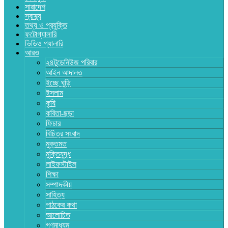
সারাদেশ
স্বাস্থ্য
তথ্য ও প্রযুক্তি
ফটোগ্যালারি
ভিডিও গ্যালারি
আরও
২৪টুডেনিউজ পরিবার
আইন আদালত
ইচ্ছে ঘুড়ি
ইসলাম
কৃষি
কবিতা-ছড়া
ফিচার
বিচিত্র সংবাদ
মুক্তমত
মুক্তিযুদ্ধ
লাইফস্টাইল
শিক্ষা
সম্পাদকীয়
সাহিত্য
পাঠকের কথা
আলোচিত
গণমাধ্যম