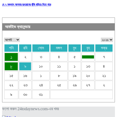
যে ৭ অভ্যাস আপনার হৃদরোগের ঝুঁকি বাড়িয়ে দিতে পারে
আর্কাইভ ক্যালেন্ডার
শনি
রবি
সোম
মঙ্গল
বুধ
বৃহ
শুক্র
১
২
৩
৪
৫
৭
৮
৯
১০
১১
১
১৩
৪
১৫
১৬
১
৮
১৯
২০
২১
২২
২৩
২৪
২৫
২৬
২৭
২
৯
৩০
৩১
ফলো করুন 24todaynews.com-এর খবর