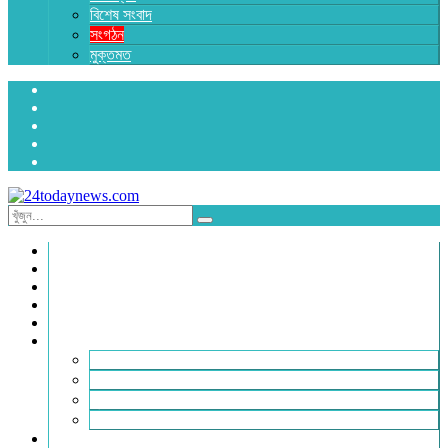
বিশেষ সংবাদ
সংগঠন
মুক্তমত
প্রচ্ছদ
জাতীয়
রাজনীতি
অর্থনীতি
আন্তর্জাতিক
জেলা সংবাদ
হবিগঞ্জ
মৌলভীবাজার
সুনামগঞ্জ
সিলেট
বিনোদন