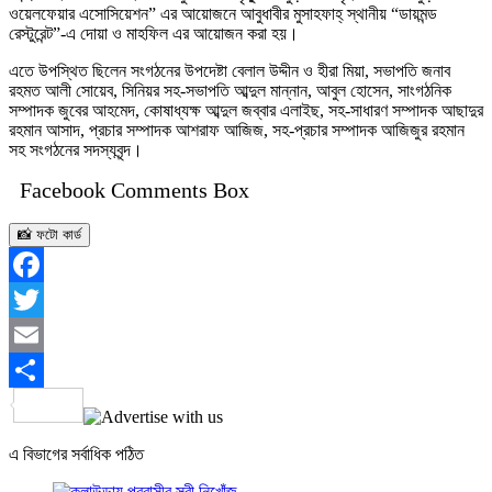
ওয়েলফেয়ার এসোসিয়েশন” এর আয়োজনে আবুধাবীর মুসাহফাহ্ স্থানীয় “ডায়মন্ড
রেস্টুরেন্ট”-এ দোয়া ও মাহফিল এর আয়োজন করা হয়।
এতে উপস্থিত ছিলেন সংগঠনের উপদেষ্টা বেলাল উদ্দীন ও হীরা মিয়া, সভাপতি জনাব
রহমত আলী সোয়েব, সিনিয়র সহ-সভাপতি আব্দুল মান্নান, আবুল হোসেন, সাংগঠনিক
সম্পাদক জুবের আহমেদ, কোষাধ্যক্ষ আব্দুল জব্বার এলাইছ, সহ-সাধারণ সম্পাদক আছাদুর
রহমান আসাদ, প্রচার সম্পাদক আশরাফ আজিজ, সহ-প্রচার সম্পাদক আজিজুর রহমান
সহ সংগঠনের সদস্যবৃন্দ।
Facebook Comments Box
📸 ফটো কার্ড
Facebook
Twitter
Email
Share
এ বিভাগের সর্বাধিক পঠিত