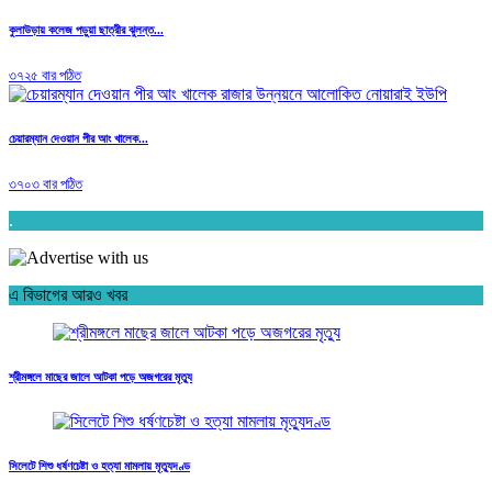
কুলাউড়ায় কলেজ পড়ুয়া ছাত্রীর ঝুলন্ত...
৩৭২৫ বার পঠিত
চেয়ারম্যান দেওয়ান পীর আং খালেক...
৩৭০৩ বার পঠিত
.
এ বিভাগের আরও খবর
শ্রীমঙ্গলে মাছের জালে আটকা পড়ে অজগরের মৃত্যু
সিলেটে শিশু ধর্ষণচেষ্টা ও হত্যা মামলায় মৃত্যুদণ্ড