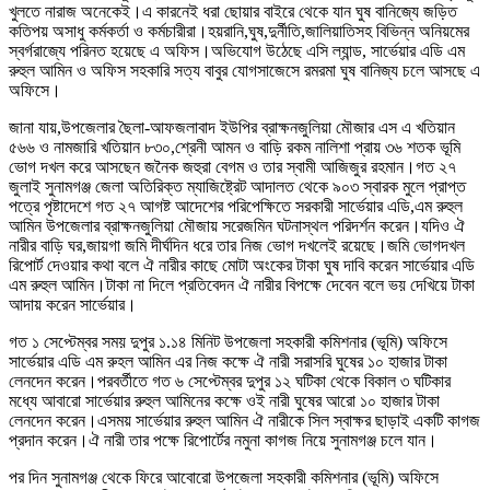
খুলতে নারাজ অনেকেই।এ কারনেই ধরা ছোয়ার বাইরে থেকে যান ঘুষ বানিজ্যে জড়িত
কতিপয় অসাধু কর্মকর্তা ও কর্মচারীরা।হয়রানি,ঘুষ,দুর্নীতি,জালিয়াতিসহ বিভিন্ন অনিয়মের
স্বর্গরাজ্যে পরিনত হয়েছে এ অফিস।অভিযোগ উঠেছে এসি ল্যান্ড, সার্ভেয়ার এডি এম
রুহুল আমিন ও অফিস সহকারি সত্য বাবুর যোগসাজেসে রমরমা ঘুষ বানিজ্য চলে আসছে এ
অফিসে।
জানা যায়,উপজেলার ছৈলা-আফজলাবাদ ইউপির ব্রাক্ষনজুলিয়া মৌজার এস এ খতিয়ান
৫৬৬ ও নামজারি খতিয়ান ৮৩০,শ্রেনী আমন ও বাড়ি রকম নালিশা প্রায় ৩৬ শতক ভূমি
ভোগ দখল করে আসছেন জনৈক জহুরা বেগম ও তার স্বামী আজিজুর রহমান।গত ২৭
জুলাই সুনামগঞ্জ জেলা অতিরিক্ত ম্যাজিষ্ট্রেট আদালত থেকে ৯০৩ স্বারক মুলে প্রাপ্ত
পত্রে পৃষ্টাদেশে গত ২৭ আগষ্ট আদেশের পরিপেক্ষিতে সরকারী সার্ভেয়ার এডি,এম রুহুল
আমিন উপজেলার ব্রাক্ষনজুলিয়া মৌজায় সরেজমিন ঘটনাস্থল পরিদর্শন করেন।যদিও ঐ
নারীর বাড়ি ঘর,জায়গা জমি দীর্ঘদিন ধরে তার নিজ ভোগ দখলেই রয়েছে।জমি ভোগদখল
রিপোর্ট দেওয়ার কথা বলে ঐ নারীর কাছে মোটা অংকের টাকা ঘুষ দাবি করেন সার্ভেয়ার এডি
এম রুহুল আমিন।টাকা না দিলে প্রতিবেদন ঐ নারীর বিপক্ষে দেবেন বলে ভয় দেখিয়ে টাকা
আদায় করেন সার্ভেয়ার।
গত ১ সেপ্টেম্বর সময় দুপুর ১.১৪ মিনিট উপজেলা সহকারী কমিশনার (ভূমি) অফিসে
সার্ভেয়ার এডি এম রুহল আমিন এর নিজ কক্ষে ঐ নারী সরাসরি ঘুষের ১০ হাজার টাকা
লেনদেন করেন।পরবর্তীতে গত ৬ সেপ্টেম্বর দুপুর ১২ ঘটিকা থেকে বিকাল ৩ ঘটিকার
মধ্যে আবারো সার্ভেয়ার রুহুল আমিনের কক্ষে ওই নারী ঘুষের আরো ১০ হাজার টাকা
লেনদেন করেন।এসময় সার্ভেয়ার রুহুল আমিন ঐ নারীকে সিল স্বাক্ষর ছাড়াই একটি কাগজ
প্রদান করেন।ঐ নারী তার পক্ষে রিপোর্টের নমুনা কাগজ নিয়ে সুনামগঞ্জ চলে যান।
পর দিন সুনামগঞ্জ থেকে ফিরে আবোরো উপজেলা সহকারী কমিশনার (ভূমি) অফিসে