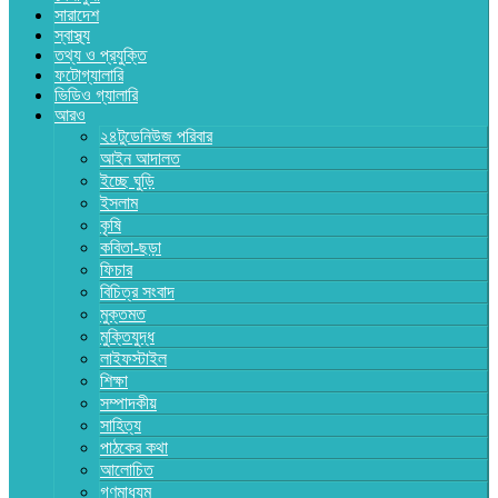
সারাদেশ
স্বাস্থ্য
তথ্য ও প্রযুক্তি
ফটোগ্যালারি
ভিডিও গ্যালারি
আরও
২৪টুডেনিউজ পরিবার
আইন আদালত
ইচ্ছে ঘুড়ি
ইসলাম
কৃষি
কবিতা-ছড়া
ফিচার
বিচিত্র সংবাদ
মুক্তমত
মুক্তিযুদ্ধ
লাইফস্টাইল
শিক্ষা
সম্পাদকীয়
সাহিত্য
পাঠকের কথা
আলোচিত
গণমাধ্যম