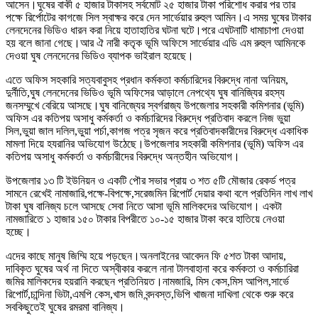
আসেন।ঘুষের বাকী ৫ হাজার টাকাসহ সর্বমোট ২৫ হাজার টাকা পরিশোধ করার পর তার
পক্ষে রির্পোটের কাগজে সিল স্বাক্ষর করে দেন সার্ভেয়ার রুহুল আমিন।এ সময় ঘুষের টাকার
লেনদেনের ভিডিও ধারন করা নিয়ে হাতাহাতির ঘটনা ঘটে।পরে এঘটনাটি ধামাচাপা দেওয়া
হয় বলে জানা গেছে।আর ঐ নারী কতৃক ভূমি অফিসে সার্ভেয়ার এডি এম রুহুল আমিনকে
দেওয়া ঘুষ লেনদেনের ভিডিও ব্যাপক ভাইরাল হয়েছে।
এতে অফিস সহকারি সত্যবাবুসহ প্রধান কর্মকতা কর্মচারিদের বিরুদ্ধে নানা অনিয়ম,
দুর্নীতি,ঘুষ লেনদেনের ভিডিও ভূমি অফিসের আড়ালে নেপথ্যে ঘুষ বানিজ্যির রহস্য
জনসম্মুখে বেরিয়ে আসছে।ঘুষ বানিজ্যের স্বর্গরাজ্য উপজেলার সহকারী কমিশনার (ভূমি)
অফিস এর কতিপয় অসাধু কর্মকর্তা ও কর্মচারিদের বিরুদ্ধে প্রতিবাদ করলে নিজ ভুয়া
সিল,ভুয়া জাল দলিল,ভুয়া পর্চা,কাগজ পত্র সৃজন করে প্রতিবাদকারীদের বিরুদ্ধে একাধিক
মামলা দিয়ে হযরানির অভিযোগ উঠেছে।উপজেলার সহকারী কমিশনার (ভূমি) অফিস এর
কতিপয় অসাধু কর্মকর্তা ও কর্মচারীদের বিরুদ্ধে অন্তহীন অভিযোগ।
উপজেলার ১৩ টি ইউনিয়ন ও একটি পৌর সভার প্রায় ৩ শত ৫টি মৌজার রেকর্ড পত্র
সামনে রেখেই নামাজারি,পক্ষে-বিপক্ষে,সরেজমিন রিপোর্ট দেয়ার কথা বলে প্রতিদিন লাখ লাখ
টাকা ঘুষ বানিজ্য চলে আসছে সেবা নিতে আসা ভূমি মালিকদের অভিযোগ। একটা
নামজারিতে ১ হাজার ১৫০ টাকার বিপরীতে ১০-১৫ হাজার টাকা করে হাতিয়ে নেওয়া
হচ্ছে।
এদের কাছে মানুষ জিম্মি হয়ে পড়ছেন।অনলাইনের আবেদন ফি ৫শত টাকা আদায়,
দাবিকৃত ঘুষের অর্থ না দিতে অস্বীকার করলে নানা টালবাহানা করে কর্মকতা ও কর্মচারিরা
জমির মালিকদের হয়রানি করছেন প্রতিনিয়ত।নামজারি, মিস কেস,মিস আপিল,সার্ভে
রিপোর্ট,চান্দিনা ভিটা,এমপি কেস,খাস জমি বন্দবস্ত,ভিপি খাজনা দাখিলা থেকে শুরু করে
সবকিছুতেই ঘুষের রমরমা বানিজ্য।