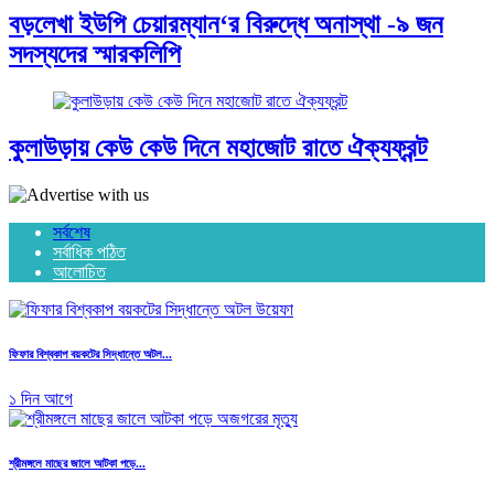
বড়লেখা ইউপি চেয়ারম্যান‘র বিরুদ্ধে অনাস্থা -৯ জন
সদস্যদের স্মারকলিপি
কুলাউড়ায় কেউ কেউ দিনে মহাজোট রাতে ঐক্যফ্রন্ট
সর্বশেষ
সর্বাধিক পঠিত
আলোচিত
ফিফার বিশ্বকাপ বয়কটের সিদ্ধান্তে অটল...
১ দিন আগে
শ্রীমঙ্গলে মাছের জালে আটকা পড়ে...