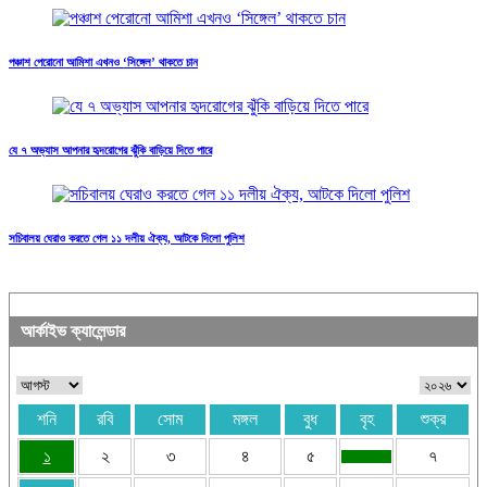
পঞ্চাশ পেরোনো আমিশা এখনও ‘সিঙ্গেল’ থাকতে চান
যে ৭ অভ্যাস আপনার হৃদরোগের ঝুঁকি বাড়িয়ে দিতে পারে
সচিবালয় ঘেরাও করতে গেল ১১ দলীয় ঐক্য, আটকে দিলো পুলিশ
আর্কাইভ ক্যালেন্ডার
শনি
রবি
সোম
মঙ্গল
বুধ
বৃহ
শুক্র
১
২
৩
৪
৫
৭