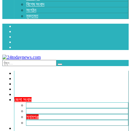
বিশেষ সংবাদ
সংগঠন
মুক্তমত
প্রচ্ছদ
জাতীয়
রাজনীতি
অর্থনীতি
আন্তর্জাতিক
জেলা সংবাদ
হবিগঞ্জ
মৌলভীবাজার
সুনামগঞ্জ
সিলেট
বিনোদন