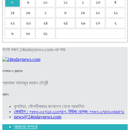
৮
৯
১০
১১
১
১৩
৪
১৫
১৬
১
৮
১৯
২০
২১
২২
২৩
২৪
২৫
২৬
২৭
২
৯
৩০
৩১
ফলো করুন 24todaynews.com-এর খবর
সম্পাদক ও প্রকাশক
প্রভাষক আফাজুর রহমান চৌধুরী
অফিস
কুলাউড়া, মৌলভীবাজার বাংলাদেশ থেকে প্রকাশিত
মোবাইল : +৮৮০-০১৭২৫-১১৩৭৪৭, নিউজ ডেস্ক: +৮৮০-১৭৫৩-০৬৯৪৭১
news@24todaynews.com
আমাদের সম্পর্কে