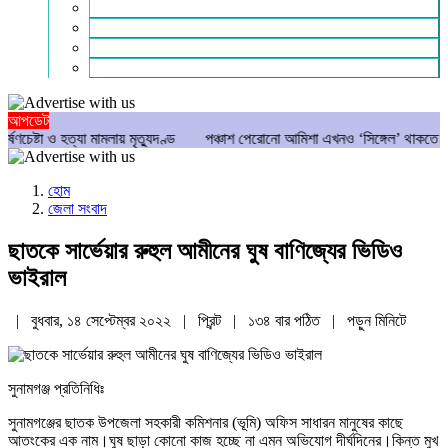
গণমাধ্যম
বিশেষ সংবাদ
সংগঠন
মুক্তমত
আপডেট
 ও হত্যা মামলায় মৃত্যুদণ্ড
পঞ্চাশ পেরোনো আমিশা এখনও ‘সিঙ্গেল’ থাকতে চান
য
হোম
জেলা সংবাদ
ছাতকে সার্ভেয়ার রুহুল আমীনের ঘুষ বাণিজ্যের ভিডিও
ভাইরাল
| বুধবার, ১৪ সেপ্টেম্বর ২০২২ |
প্রিন্ট
|
১৩৪ বার পঠিত
| পড়ুন
মিনিটে
সুনামগঞ্জ প্রতিনিধিঃ
সুনামগঞ্জের ছাতক উপজেলা সহকারী কমিশনার (ভূমি) অফিস সাধারন মানুষের কাছে
আতংকের এক নাম।ঘুষ ছাড়া কোনো কাজ হচ্ছে না এমন অভিযোগ দীর্ঘদিনের।কিন্ত মুখ