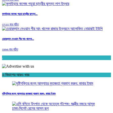
কুলাউড়ায় কলেজ পড়ুয়া ছাত্রীর ঝুলন্ত...
৩৭২৩ বার পঠিত
চেয়ারম্যান দেওয়ান পীর আং খালেক...
৩৬৯৬ বার পঠিত
.
এ বিভাগের আরও খবর
দৃষ্টিশক্তির জন্য আল্লাহর কৃতজ্ঞতা প্রকাশ করুন: কাবার ইমাম