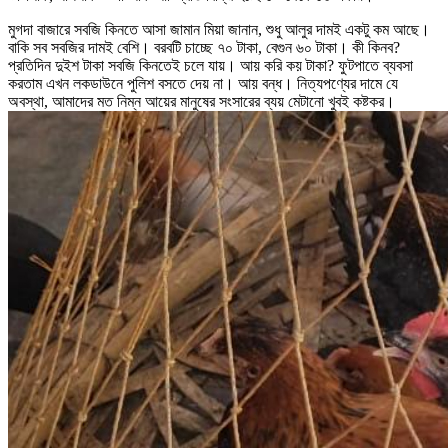
মুগদা বাজারে সবজি কিনতে আসা জামান মিয়া জানান, শুধু আলুর দামই একটু কম আছে।
বাকি সব সবজির দামই বেশি। বরবটি চাচ্ছে ৭০ টাকা, বেগুন ৬০ টাকা। কী কিনব?
প্রতিদিন দুইশ টাকা সবজি কিনতেই চলে যায়। আয় করি কয় টাকা? ফুটপাতে ব্যবসা
করতাম এখন লকডাউনে পুলিশ বসতে দেয় না। আয় বন্ধ। নিত্যপণ্যের দামে যে
অবস্থা, আমাদের মত নিম্ন আয়ের মানুষের সংসারের ব্যয় মেটানো খুবই কষ্টকর।