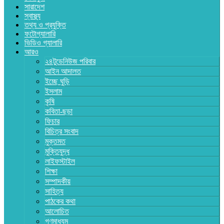
সারাদেশ
স্বাস্থ্য
তথ্য ও প্রযুক্তি
ফটোগ্যালারি
ভিডিও গ্যালারি
আরও
২৪টুডেনিউজ পরিবার
আইন আদালত
ইচ্ছে ঘুড়ি
ইসলাম
কৃষি
কবিতা-ছড়া
ফিচার
বিচিত্র সংবাদ
মুক্তমত
মুক্তিযুদ্ধ
লাইফস্টাইল
শিক্ষা
সম্পাদকীয়
সাহিত্য
পাঠকের কথা
আলোচিত
গণমাধ্যম