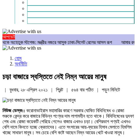
গণমাধ্যম
বিশেষ সংবাদ
সংগঠন
মুক্তমত
আপডেট
ত্রীর নজরে আসুক ঢাকা-সিলেট রেলের আসল রূপ
আমার রক্ত ঝরেছে, তারেক রহমানকে কা
হোম
অর্থনীতি
চড়া বাজারে স্বস্তিতে নেই নিম্ন আয়ের মানুষ
| বুধবার, ২৮ এপ্রিল ২০২১ |
প্রিন্ট
|
৫৬৪ বার পঠিত
| পড়ুন
মিনিটে
নিউজ ডেস্ক::
করোনাভাইরাস মহামারির কারণে সরকার ঘোষিত বিধিনিষেধ ও রোজা
শুরুকে কেন্দ্র করে বাজারে বিভিন্ন পণ্যের দাম লাগামহীন হতে থাকে। বিধিনিষেধের দুদফা
শেষ এবং রোজা কয়েকটি পেরিয়ে গেলেও বাজার এখনও চড়া। বেশিরভাগ পণ্যই এখনও
বেশি দামে কিনতে হচ্ছে ক্রেতাদের। এতে সংসারের আয়-ব্যয়ের হিসাব মেলাতে হিমশিম
খাচ্ছে সাধারণ মানুষ। সব চেয়ে বেশি কষ্টে আছেন নিম্ন আয়ের খেটে খাওয়া মানুষ।