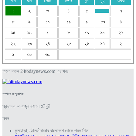
শনি
রবি
সোম
মঙ্গল
বুধ
বৃহ
শুক্র
১
২
৩
৪
৫
৭
৮
৯
১০
১১
১
১৩
৪
১৫
১৬
১
৮
১৯
২০
২১
২২
২৩
২৪
২৫
২৬
২৭
২
৯
৩০
৩১
ফলো করুন 24todaynews.com-এর খবর
সম্পাদক ও প্রকাশক
প্রভাষক আফাজুর রহমান চৌধুরী
অফিস
কুলাউড়া, মৌলভীবাজার বাংলাদেশ থেকে প্রকাশিত