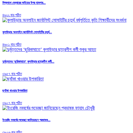
বিশ্বনাথে মেম্বারের ভাইয়ের উপর হামলার...
৪৬২২ বার পঠিত
কুলাউড়ায় অনলাইন জার্নালিস্ট সোসাইটির চতুর্থ...
৪৬০১ বার পঠিত
দুর্বৃত্তদের ‘ছুরিকাঘাতে’ কুলাউড়ার ছাত্রলীগ কর্মী...
৩৯৫৭ বার পঠিত
ছ্যাঁকা খাওয়ার উপকারিতা
৩৯০৭ বার পঠিত
ইংরেজি নববর্ষের শুভেচ্ছা জানিয়েছেন প্রভাষক...
৩৮০৬ বার পঠিত