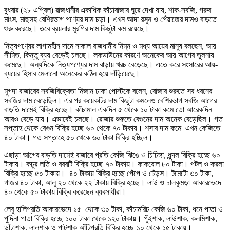
বুধবার (২৮ এপ্রিল) রাজধানীর একাধিক কাঁচাবাজার ঘুরে দেখা যায়, শাক-সবজি, গরুর
মাংস, মাছসহ বেশিরভাগ পণ্যের দাম চড়া। এখন আদা রসুন ও পেঁয়াজের দামও বাড়তে
শুরু করেছে। তবে ব্রয়লার মুরগির দাম কিছুটা কম রয়েছে।
নিত্যপণ্যের লাগামহীন দামে নাকাল রাজধানীর নিম্ন ও মধ্য আয়ের মানুষ বলছেন, আয়
সীমিত, কিন্তু ব্যয় বেড়েই চলছে। লকডাউনের কারণে অনেকের আয় আগের তুলনায়
কমেছে। অন্যদিকে নিত্যপণ্যের দাম বাড়ায় খরচ বেড়েছে। এতে করে সংসারের আয়-
ব্যয়ের হিসাব মেলানো অনেকের কঠিন হয়ে দাঁড়িয়েছে।
মুগদা বাজারের সবজিবিক্রেতা মিজান ঢাকা পোস্টকে বলেন, রোজার শুরুতে সব ধরনের
সবজির দাম বেড়েছিল। এর পর কয়েকটির দাম কিছুটা কমলেও বেশিরভাগ সবজি আগের
বাড়তি দামেই বিক্রি হচ্ছে। কাঁচামাল একদিন ৫ থেকে ১০ টাকা কমে তো আরেকদিন
আরও বেড়ে যায়। এভাবেই চলছে। রোজার শুরুতে বেগুনের দাম অনেক বেড়েছিল। গত
সপ্তাহ থেকে বেগুন বিক্রি হচ্ছে ৬০ থেকে ৭০ টাকায়। শসার দাম কমে এখন কেজিতে
৪০ টাকা। গত সপ্তাহে ৫০ থেকে ৬০ টাকা বিক্রি হচ্ছিল।
এছাড়া আগের বাড়তি দামেই বাজারে প্রতি কেজি ঝিঙে ও চিচিঙ্গা, ধুন্দল বিক্রি হচ্ছে ৬০
টাকায়। কচুর লতি ও বরবটি বিক্রি হচ্ছে ৭০ টাকায়। কাকরোল ৮০ টাকা। পটল ও করলা
বিক্রি হচ্ছে ৫০ টাকায়। ৪০ টাকায় বিক্রি হচ্ছে পেঁপে ও ঢেঁড়স। টমেটো ৩০ টাকা,
গাজর ৪০ টাকা, আলু ২০ থেকে ২২ টাকায় বিক্রি হচ্ছে। লাউ ও চালকুমড়া আকারভেদে
৪০ থেকে ৫০ টাকায় বিক্রি করেছেন ব্যবসায়ীরা।
লেবু হালিপ্রতি আকারভেদে ১৫ থেকে ৩০ টাকা, কাঁচামরিচ কেজি ৬০ টাকা, ধনে পাতা ও
পুদিনা পাতা বিক্রি হচ্ছে ১০০ টাকা থেকে ১২০ টাকায়। পুঁইশাক, লাউশাক, কলমিশাক,
ডাঁটাশাক, লালশাক ও পাটশাক আঁটিপ্রতি বিক্রি হচ্ছে ১০ থেকে ১৫ টাকায়।