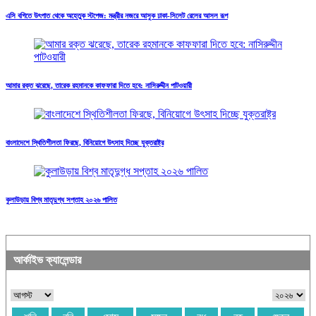
এসি বগিতে উৎপাত থেকে অহেতুক স্টপেজ: মন্ত্রীর নজরে আসুক ঢাকা-সিলেট রেলের আসল রূপ
আমার রক্ত ঝরেছে, তারেক রহমানকে কাফফারা দিতে হবে: নাসিরুদ্দীন পাটওয়ারী
বাংলাদেশে স্থিতিশীলতা ফিরছে, বিনিয়োগে উৎসাহ দিচ্ছে যুক্তরাষ্ট্র
কুলাউড়ায় বিশ্ব মাতৃদুগ্ধ সপ্তাহ ২০২৬ পালিত
আর্কাইভ ক্যালেন্ডার