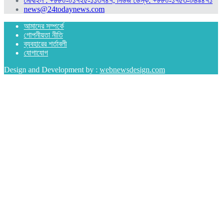
মোবাইল : +৮৮০-০১৭২৫-১১৩৭৪৭, নিউজ ডেস্ক: +৮৮০-১৭৫৩-০৬৯৪৭১
news@24todaynews.com
আমাদের সম্পর্কে
গোপনীয়তা নীতি
ব্যবহারের শর্তাবলী
যোগাযোগ
Design and Development by :
webnewsdesign.com