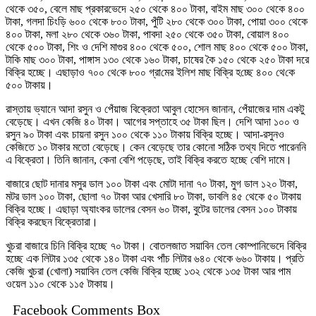
থেকে ৩৫০, বেলে মাছ প্রকারভেদে ২৫০ থেকে ৪০০ টাকা, বাইম মাছ ৩০০ থেকে ৪০০
টাকা, গলদা চিংড়ি ৬০০ থেকে ৮০০ টাকা, পুঁটি ২৮০ থেকে ৩০০ টাকা, পোয়া ৩০০ থেকে
৪০০ টাকা, মলা ২৮০ থেকে ৩৬০ টাকা, পাবদা ২৫০ থেকে ৩৫০ টাকা, বোয়াল ৪০০
থেকে ৫০০ টাকা, শিং ও দেশি মাগুর ৪০০ থেকে ৫০০, শোল মাছ ৪০০ থেকে ৫০০ টাকা,
টাকি মাছ ৩০০ টাকা, পাঙ্গাস ১৩০ থেকে ১৬০ টাকা, চাষের কৈ ১৫০ থেকে ২৫০ টাকা দরে
বিক্রি হচ্ছে। এছাড়াও ৭০০ থে‌কে ৮০০ গ্রা‌মের ইলিশ মাছ বি‌ক্রি হ‌চ্ছে ৪০০ থে‌কে
৫০০ টাকায়।
রাস্তায় ভ্যানে আদা রসুন ও পেঁয়াজ বিক্রেতা আবুল হোসেন জানান, পেঁয়াজের দাম একটু
বেড়েছে। এখন কেজি ৪০ টাকা। আগের সপ্তাহে ৩৫ টাকা ছিল। দেশি আদা ১০০ ও
রসুন ৯০ টাকা এবং চায়না রসুন ১০০ থেকে ১১০ টাকায় বিক্রি হচ্ছে। আদা-রসুনও
কেজিতে ১০ টাকার মতো বেড়েছে। কেন বেড়েছে তার কোনো সঠিক তথ্য দিতে পারেননি
এ বিক্রেতা। তিনি জানান, কেনা বেশি পড়েছে, তাই বিক্রি করতে হচ্ছে বেশি দামে।
বাজারে ছোট দানার মসুর ডাল ১০০ টাকা এবং মোটা দানা ৭০ টাকা, মুগ ডাল ১২০ টাকা,
মটর ডাল ১০০ টাকা, ছোলা ৭০ টাকা আর খেসারি ৮০ টাকা, ডাবলি ৪৫ থেকে ৫০ টাকায়
বিক্রি হচ্ছে। এছাড়া অ্যাংকর ডালের বেসন ৬০ টাকা, বুটের ডালের বেসন ১০০ টাকায়
বিক্রি করছেন বিক্রেতারা।
খুচরা বাজারে চিনি বিক্রি হচ্ছে ৭০ টাকা। বোতলজাত সয়াবিন তেল কোম্পানিভেদে বিক্রি
হচ্ছে এক লিটার ১৩৫ থেকে ১৪০ টাকা এবং পাঁচ লিটার ৬৪০ থেকে ৬৬০ টাকায়। প্রতি
কেজি খুচরা (খোলা) সয়াবিন তেল কেজি বিক্রি হচ্ছে ১৩২ থেকে ১৩৫ টাকা আর পাম
ওয়েল ১১০ থেকে ১১৫ টাকায়।
Facebook Comments Box