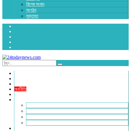
বিশেষ সংবাদ
সংগঠন
মুক্তমত
প্রচ্ছদ
জাতীয়
রাজনীতি
অর্থনীতি
আন্তর্জাতিক
জেলা সংবাদ
হবিগঞ্জ
মৌলভীবাজার
সুনামগঞ্জ
সিলেট
বিনোদন