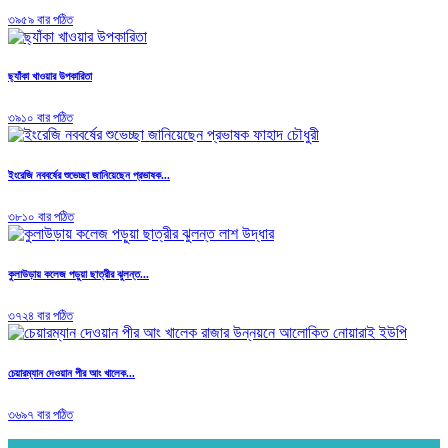
৩৯৫৯ বার পঠিত
ছ্যাঁকা খাওয়ার উপকারিতা
৩৯১০ বার পঠিত
ইংরেজি নববর্ষের শুভেচ্ছা জানিয়েছেন প্রভাষক...
৩৮১০ বার পঠিত
কুলাউড়ায় কলেজ পড়ুয়া ছাত্রীর ঝুলন্ত...
৩৭২৪ বার পঠিত
চেয়ারম্যান দেওয়ান পীর আং খালেক...
৩৬৯৭ বার পঠিত
.