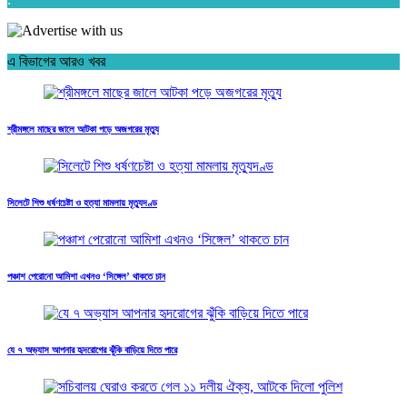
এ বিভাগের আরও খবর
শ্রীমঙ্গলে মাছের জালে আটকা পড়ে অজগরের মৃত্যু
সিলেটে শিশু ধর্ষণচেষ্টা ও হত্যা মামলায় মৃত্যুদণ্ড
পঞ্চাশ পেরোনো আমিশা এখনও ‘সিঙ্গেল’ থাকতে চান
যে ৭ অভ্যাস আপনার হৃদরোগের ঝুঁকি বাড়িয়ে দিতে পারে