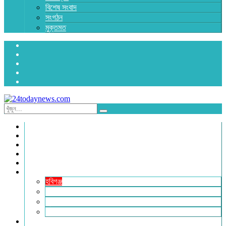
বিশেষ সংবাদ
সংগঠন
মুক্তমত
প্রচ্ছদ
জাতীয়
রাজনীতি
অর্থনীতি
আন্তর্জাতিক
জেলা সংবাদ
হবিগঞ্জ
মৌলভীবাজার
সুনামগঞ্জ
সিলেট
বিনোদন