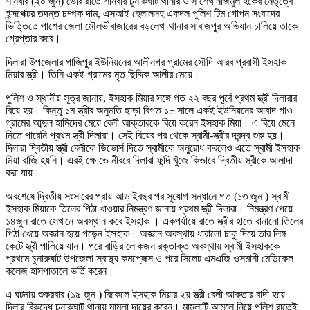
শনিবার (২০ জুন) ভোর রাতে শনিবার চুনারুঘাট থানার ওসি শেখ নাজমুল হকের নেতৃত্বে
ইন্সপেক্টর তদন্ত চম্পক দাম, এসআই হেলালসহ একদল পুলিশ টিম গোপন সংবাদের
ভিত্তিতে পাশের জেলা মৌলভীবাজারের বড়লেখা থানার সাবাজপুর অভিযান চালিয়ে তাকে
গ্রেপ্তার করে।
দিলারা উপজেলার গাজিপুর ইউনিয়নের আলীনগর গ্রামের সৌদি আরব প্রবাসী ইসহাক
মিয়ার স্ত্রী। তিনি একই গ্রামের মৃত ছিদ্দিক আলীর মেয়ে।
পুলিশ ও স্থানীয় সূত্র জানায়, ইসহাক মিয়ার সঙ্গে গত ২২ বছর পূর্বে প্রথম স্ত্রী দিলারার
বিয়ে হয়। কিন্তু ১ম স্ত্রীর অনুমতি ছাড়া বিগত ১৮ সালে একই ইউনিয়নের আবাদ গাও
গ্রামের আব্দুল হামিদের মেয়ে বেলী আক্তারকে বিয়ে করেন ইসহাক মিয়া। এ বিয়ে মেনে
নিতে পারেনি প্রথম স্ত্রী দিলারা। সেই বিয়ের পর থেকে স্বামী-স্ত্রীর দ্বন্দ্ব শুরু হয়।
দিলারা দ্বিতীয় স্ত্রী বেলীকে ডিভোর্স দিতে স্বামীকে অনুরোধ করলেও এতে স্বামী ইসহাক
মিয়া রাজি হয়নি। এরই ক্ষোভে নীরবে দিলারা ফন্দি খুঁজে কিভাবে দ্বিতীয় স্ত্রীকে আলাদা
করা যায়।
অবশেষে দ্বিতীয় সংসারের প্রায় আড়াইবছর পর সুযোগ সন্ধানে গত (১৩ জুন ) স্বামী
ইসহাক মিয়াকে তিলের পিঠা খাওয়ার নিমন্ত্রণ জানায় প্রথম স্ত্রী দিলারা। নিমন্ত্রণ পেয়ে
১৪জুন রাতে সেখানে অবস্থান করে ইসহাক । একপর্যায়ে রাতে স্ত্রীর হাতে বানানো তিলের
পিঠা খেয়ে অজ্ঞান হয়ে পড়েন ইসহাক। অজ্ঞান অবস্থায় ধারালো চাকু দিয়ে তার লিঙ্গ
কেটে স্ত্রী পালিয়ে যান। পরে বাড়ির লোকজন রক্তাক্ত অবস্থায় স্বামী ইসহাককে
প্রথমে চুনারুঘাট উপজেলা স্বাস্থ্য কমপ্লেক্স ও পরে সিলেট এমএজি ওসমানী মেডিকেল
কলেজ হাসপাতালে ভর্তি করেন।
এ ঘটনায় শুক্রবার (১৯ জুন ) বিকেলে ইসহাক মিয়ার ২য় স্ত্রী বেলী আক্তার বাদী হয়ে
দিলার বিরুদ্ধে চুনারুঘাট থানায় মামলা দায়ের করেন। মামলাটি আমলে নিয়ে পুলিশ রাতেই