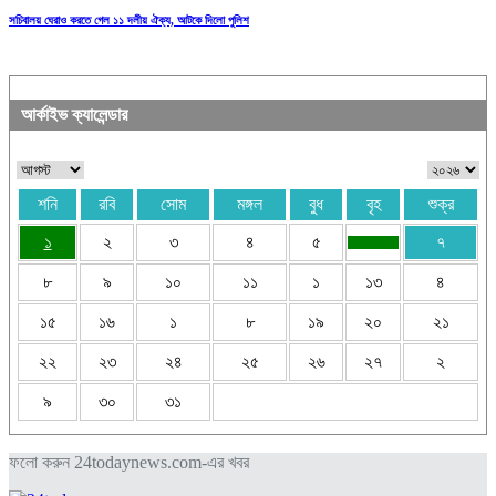
সচিবালয় ঘেরাও করতে গেল ১১ দলীয় ঐক্য, আটকে দিলো পুলিশ
আর্কাইভ ক্যালেন্ডার
শনি
রবি
সোম
মঙ্গল
বুধ
বৃহ
শুক্র
১
২
৩
৪
৫
৭
৮
৯
১০
১১
১
১৩
৪
১৫
১৬
১
৮
১৯
২০
২১
২২
২৩
২৪
২৫
২৬
২৭
২
৯
৩০
৩১
ফলো করুন 24todaynews.com-এর খবর