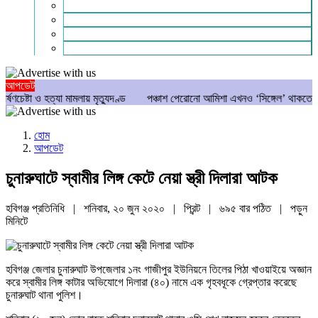
গণমাধ্যম
বিশেষ সংবাদ
সংগঠন
মুক্তমত
আপডেট
টা ও হত্যা মামলায় মৃত্যুদণ্ড
পঞ্চাশ পেরোনো আমিশা এখনও ‘সিঙ্গেল’ থাকতে চান
হোম
আপডেট
চুনারুঘাটে স্বামীর লিঙ্গ কেটে নেয়া স্ত্রী দিলারা আটক
হবিগঞ্জ প্রতিনিধি | শনিবার, ২০ জুন ২০২০ |
প্রিন্ট
|
৬৯৫ বার পঠিত
| পড়ুন
মিনিটে
হবিগঞ্জ জেলার চুনারুঘাট উপজেলার ১নং গাজীপুর ইউনিয়নে তিলের পিঠা খাওয়াইয়ে অজ্ঞান
করে স্বামীর লিঙ্গ কাটার অভিযোগে দিলারা (৪০) নামে এক গৃহবধূকে গ্রেপ্তার করেছে
চুনারুঘাট থানা পুলিশ।