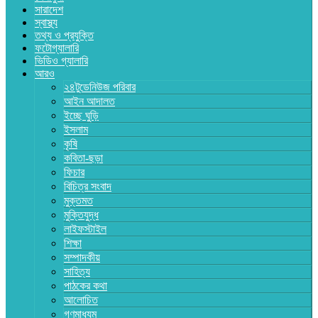
সারাদেশ
স্বাস্থ্য
তথ্য ও প্রযুক্তি
ফটোগ্যালারি
ভিডিও গ্যালারি
আরও
২৪টুডেনিউজ পরিবার
আইন আদালত
ইচ্ছে ঘুড়ি
ইসলাম
কৃষি
কবিতা-ছড়া
ফিচার
বিচিত্র সংবাদ
মুক্তমত
মুক্তিযুদ্ধ
লাইফস্টাইল
শিক্ষা
সম্পাদকীয়
সাহিত্য
পাঠকের কথা
আলোচিত
গণমাধ্যম