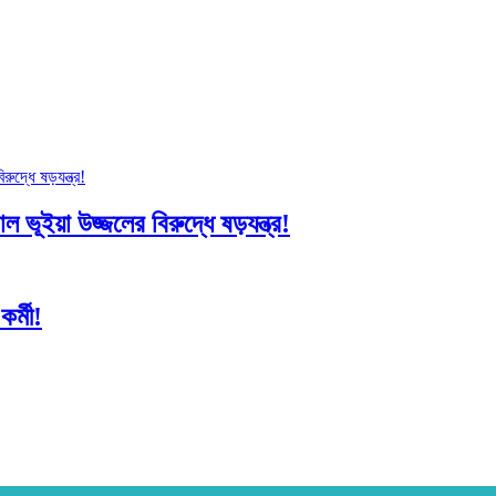
 ভূইয়া উজ্জলের বিরুদ্ধে ষড়যন্ত্র!
র্মী!