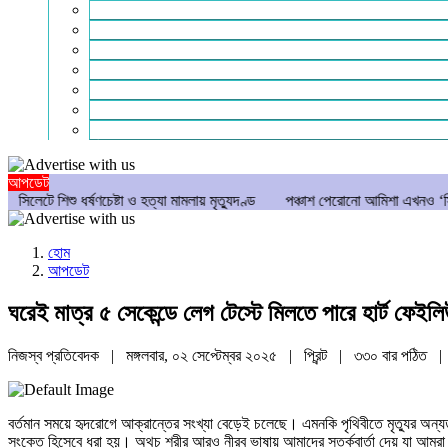
সাহিত্য
পাঠকের কথা
আলোচিত
গণমাধ্যম
বিশেষ সংবাদ
সংগঠন
মুক্তমত
আপডেট
র্ষণচেষ্টা ও হত্যা মামলায় মৃত্যুদণ্ড
পঞ্চাশ পেরোনো আমিশা এখনও ‘সিঙ্গেল’ থাকতে চ
হোম
আপডেট
ঘরেই মাত্র ৫ সেকেন্ডে লেগ টেস্টে মিলতে পারে হার্ট ফেইলি
নিজস্ব প্রতিবেদক | মঙ্গলবার, ০২ সেপ্টেম্বর ২০২৫ |
প্রিন্ট
|
৩৩০ বার পঠিত
| 
বর্তমান সময়ে হৃদরোগে আক্রান্তের সংখ্যা বেড়েই চলেছে। এমনকি পৃথিবীতে মৃত্যুর অন্যতম
সংকেত হিসেবে ধরা হয়। অথচ শরীর আরও নীরব ভাষায় আমাদের সতর্কবার্তা দেয় যা আমরা