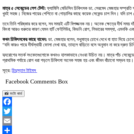
মাত্র ৫ সেকেন্ডের লেগ টেস্ট:
ফ্যামিলি মেডিসিন চিকিৎসক ডা. সেরমেদ মেজহার সম্প্রতি
খুবই সহজ। নিজের পায়ের পেশিতে বা গোড়ালির কাছে কয়েক সেকেন্ড চাপ দিন। যদি চাপ 
তবে তিনি পরিষ্কার করে বলেন, সব সময়ই এটি বিপজ্জনক নয়। অনেক ক্ষেত্রে দীর্ঘ সময় দা
কিংবা আরও গুরুতর কারণ যেমন হার্ট ফেইলিউর, কিডনি রোগ, লিভারের সমস্যা, এমনকি এক
কখন চিকিৎসকের কাছে যাবেন:
ডা. মেজহার বলেন, শুধুমাত্র চোখে দেখে বা হাত দিয়ে চেপ
“যদি কারও পায়ে দীর্ঘস্থায়ী ফোলা দেখা যায়, তাহলে বাড়িতে বসে অনুমান না করে দ্রুত
হৃদরোগের সতর্ক সংকেতগুলোকে কখনও হালকাভাবে নেওয়া উচিত নয়। মাত্র পাঁচ সেকেন্ডের
প্রাথমিক পর্যায়ে রোগ ধরা পড়লে চিকিৎসা অনেক সহজ হয় এবং জীবন বাঁচানো সম্ভব হয়।
সূত্র:
হিন্দুস্তান টাইমস
Facebook Comments Box
📸 ফটো কার্ড
Facebook
Twitter
Email