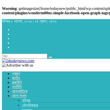
Warning
: getimagesize(/home/todaynew/public_html/wp-content/uplo
content/plugins/wonderm00ns-simple-facebook-open-graph-tags/
শনিবার ৮ আগস্ট, ২০২৬ | ২৪ শ্রাবণ, ১৪৩৩
প্রচ্ছদ
জাতীয়
রাজনীতি
অর্থনীতি
আন্তর্জাতিক
জেলা সংবাদ
হবিগঞ্জ
মৌলভীবাজার