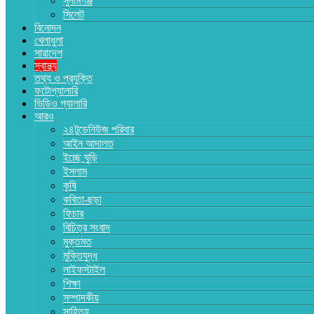
সুনামগঞ্জ
সিলেট
বিনোদন
খেলাধুলা
সারাদেশ
স্বাস্থ্য
তথ্য ও প্রযুক্তি
ফটোগ্যালারি
ভিডিও গ্যালারি
আরও
২৪টুডেনিউজ পরিবার
আইন আদালত
ইচ্ছে ঘুড়ি
ইসলাম
কৃষি
কবিতা-ছড়া
ফিচার
বিচিত্র সংবাদ
মুক্তমত
মুক্তিযুদ্ধ
লাইফস্টাইল
শিক্ষা
সম্পাদকীয়
সাহিত্য