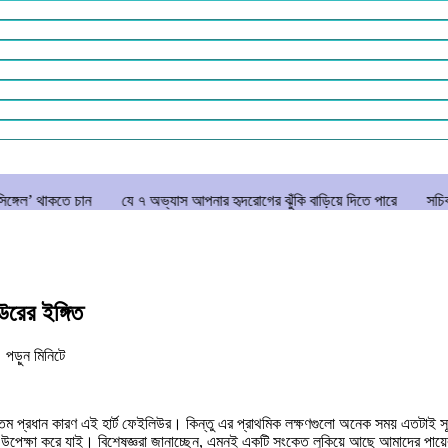
ান
যে ৭ অভ্যাস আপনার হৃদরোগের ঝুঁকি বাড়িয়ে দিতে পারে
সচিবালয় ঘেরাও কর
উরের ইঙ্গিত
পড়ুন
মিনিটে
 প্রধান কারণ এই হার্ট ফেইলিউর। কিন্তু এর প্রাথমিক লক্ষণগুলো অনেক সময় এতটাই সূক্ষ্ম
 উপেক্ষা করে যাই। বিশেষজ্ঞরা জানাচ্ছেন, এমনই একটি সংকেত লুকিয়ে আছে আমাদের পা