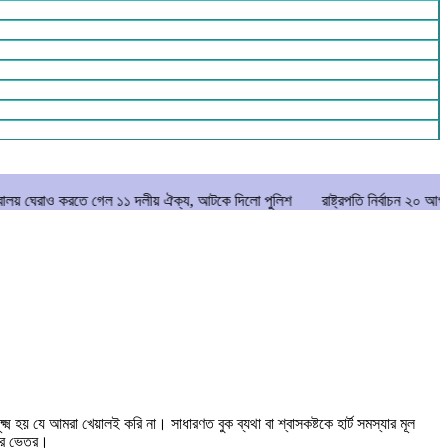
তে গেল ১১ দলীয় ঐক্য, আটকে দিলো পুলিশ
রাষ্ট্রপতি নির্বাচন ২০ আগস্ট
মানিকগঞ
 হয় যে আমরা খেয়ালই করি না। সাধারণত বুক ব্যথা বা শ্বাসকষ্টকে হার্ট সমস্যার মূল
য়ের ভেতর।