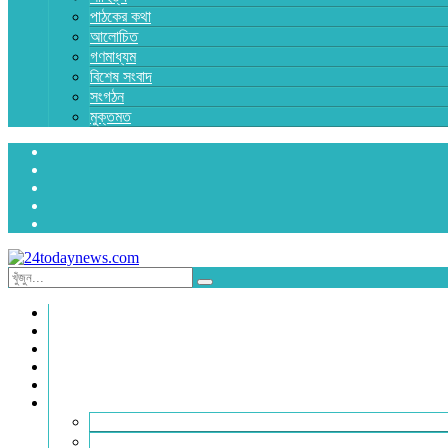
পাঠকের কথা
আলোচিত
গণমাধ্যম
বিশেষ সংবাদ
সংগঠন
মুক্তমত
প্রচ্ছদ
জাতীয়
রাজনীতি
অর্থনীতি
আন্তর্জাতিক
জেলা সংবাদ
হবিগঞ্জ
মৌলভীবাজার