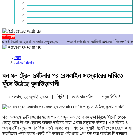
গণমাধ্যম
বিশেষ সংবাদ
সংগঠন
মুক্তমত
আপডেট
্টা ও হত্যা মামলায় মৃত্যুদণ্ড
পঞ্চাশ পেরোনো আমিশা এখনও ‘সিঙ্গেল’ থাকতে চান
হোম
মৌলভীবাজার
ঘন ঘন ট্রেন দুর্ঘটনার পর রেললাইন সংস্কারের দাবিতে
ফুঁসে উঠেছে কুলাউড়াবাসী
| সোমবার, ২২ জুলাই ২০১৯ |
প্রিন্ট
|
৬৬৪ বার পঠিত
| পড়ুন
মিনিটে
গত একমাসে দুর্ঘটনাগুলোর মধ্যে গত ২৩ জুন বরমচালের বড়ছড়া ব্রিজে সিলেট থেকে
ছেড়ে আসা উপবন ট্রেনের ভয়াবহ দুর্ঘটনার ক্ষত এখনো মানুষকে কাঁদায়। ওই ঘটনায় ৪
জন যাত্রীর মৃত্যু ও শতাধিক যাত্রী আহত হন। গত ১৯ জুলাই সিলেট থেকে ছেড়ে আসা
জয়ন্তিকা এক্সপ্রেসের একটি বগি কুলাউড়া স্টেশনের ৩শ’ ফুট দূরে আউটার সিগন্যালে