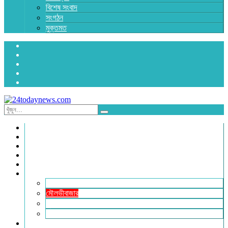
বিশেষ সংবাদ
সংগঠন
মুক্তমত
প্রচ্ছদ
জাতীয়
রাজনীতি
অর্থনীতি
আন্তর্জাতিক
জেলা সংবাদ
হবিগঞ্জ
মৌলভীবাজার
সুনামগঞ্জ
সিলেট
বিনোদন