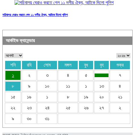
সচিবালয় ঘেরাও করতে গেল ১১ দলীয় ঐক্য, আটকে দিলো পুলিশ
আর্কাইভ ক্যালেন্ডার
শনি
রবি
সোম
মঙ্গল
বুধ
বৃহ
শুক্র
১
২
৩
৪
৫
৭
৮
৯
১০
১১
১
১৩
৪
১৫
১৬
১
৮
১৯
২০
২১
২২
২৩
২৪
২৫
২৬
২৭
২
৯
৩০
৩১