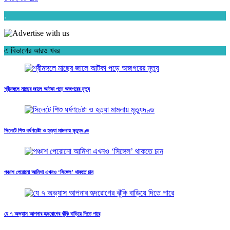
.
এ বিভাগের আরও খবর
শ্রীমঙ্গলে মাছের জালে আটকা পড়ে অজগরের মৃত্যু
সিলেটে শিশু ধর্ষণচেষ্টা ও হত্যা মামলায় মৃত্যুদণ্ড
পঞ্চাশ পেরোনো আমিশা এখনও ‘সিঙ্গেল’ থাকতে চান
যে ৭ অভ্যাস আপনার হৃদরোগের ঝুঁকি বাড়িয়ে দিতে পারে