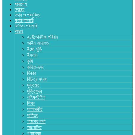
সারাদেশ
স্বাস্থ্য
তথ্য ও প্রযুক্তি
ফটোগ্যালারি
ভিডিও গ্যালারি
আরও
২৪টুডেনিউজ পরিবার
আইন আদালত
ইচ্ছে ঘুড়ি
ইসলাম
কৃষি
কবিতা-ছড়া
ফিচার
বিচিত্র সংবাদ
মুক্তমত
মুক্তিযুদ্ধ
লাইফস্টাইল
শিক্ষা
সম্পাদকীয়
সাহিত্য
পাঠকের কথা
আলোচিত
গণমাধ্যম