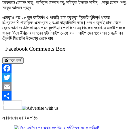
আফজাল হোসেন সাজু, আশিকুল ইসলাম বাবু, শফিকুল ইসলাম শামীম, শেলুর রহমান শেলু,
সরকুম আহমদ প্রমুখ।
এছাড়াও গত ২৮ জুন ভারিবর্ষণ ও পাহাড়ি ঢলে বড়ছড়া ব্রিজটি ঝুঁকিপূর্ণ থাকায়
চট্টগ্রামগামী পাহাড়িকা এক্সপ্রেস ২ ঘণ্টা যাত্রাবিরতি করে। গত ৭ জুলাই ঢাকা থেকে
ছেড়ে আসা জয়ন্তিকা এক্সপ্রেস কুলাউড়ার পালকি ও মনু ব্রিজের মধ্যখানে একটি গরুকে
ধাক্কা দিলে ইঞ্জিনের সামনের হুইস পাইপ ভেঙে যায়। পাইপ মেরামতের পর ১ ঘণ্টা পর
ট্রেনটি সিলেটের উদ্দেশ্যে ছেড়ে যায়।
Facebook Comments Box
📸 ফটো কার্ড
Facebook
Twitter
Email
Share
এ বিভাগের সর্বাধিক পঠিত