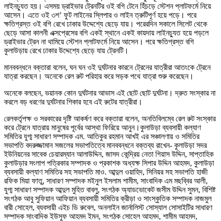
লাইনচ্যুত হয়। এসময় ড্রাইভার ট্রেনটির ওই বগি টেনে হিঁচড়ে স্টেশন প্লাটফর্মে নিয়ে
আসেন। এতে ওই ৩শ’ ফুট লাইনের স্লিপার ও লাইন ত্রুটিপূর্ণ হয়ে পড়ে। পরে
ক্ষতিগ্রস্ত ওই বগি রেখে ঢাকার উদ্দেশ্যে ছেড়ে যায়। পরেরদিন সকালে সিলেট থেকে
ছেড়ে আসা কালনী এক্সপ্রেসের বগি একই স্থানে একই কায়দায় লাইনচ্যুত হয়ে পড়লে
ড্রাইভার ট্রেন না থামিয়ে স্টেশন প্লাটফর্মে নিয়ে আসেন। পরে ক্ষতিগ্রস্ত বগি
কুলাউড়ায় রেখে ঢাকার উদ্দেশ্যে ছেড়ে যায় ট্রেনটি।
মানববন্ধনে বক্তারা বলেন, ঘন ঘন ওই দুর্ঘটনার কারনে ট্রেনের যাত্রীরা আতংকে ট্রেনে
যাত্রা করছেন। অনেকে রেল রুট পরিহার করে সড়ক পথে যাত্রা শুরু করেছেন।
অনেকে বলছেন, ভয়ানক কোন দুর্ঘটনার আভাস এই ছোট ছোট দুর্ঘটনা। দ্রুত সংস্কার না
করলে বড় ধরণের দুর্ঘটনার শিকার হবে এই রুটের যাত্রীরা।
রেলকর্তৃপক্ষ ও সরকারের দৃষ্টি আকর্ষণ করে বক্তারা বলেন, অনতিবিলম্বে রেল রুট সংস্কার
করে ট্রেনে যাত্রায় মানুষের পূর্বের আস্থা ফিরিয়ে আনুন।
কুলাউড়া ব্যবসায়ী কল্যাণ
সমিতির যুগ্ম সাধারণ সম্পাদক এম. আতিকুর রহমান আখই এর সঞ্চালণায় ও সমিতির
সভাপতি বদরুজ্জামান সজলের সভাপতিত্বে মানববন্ধনে বক্তব্য রাখেন- কুলাউড়া সদর
ইউনিয়নের সাবেক চেয়ারম্যান আলাউদ্দিন, জাসদ কেন্দ্রিয় নেতা গিয়াস উদ্দিন, সাপ্তাহিক
কুলাউড়ার সংলাপ পত্রিকার সম্পাদক ও প্রকাশক অধ্যক্ষ সিপার উদ্দিন আহমদ, কুলাউড়া
ব্যবসায়ী কল্যাণ সমিতির সহ সভাপতি মাও. আব্দুল ওয়াহিদ, সিনিয়র সহ সভাপতি হাজী
রফিক মিয়া ফাতু, সাধারণ সম্পাদক মইনুল ইসলাম শামীম, সাংবাদিক এম মছব্বির আলী,
যুগ্ম সাধারণ সম্পাদক আব্দুল মুহিত বাবলু, সংগঠক অ্যাডভোকেট জসীম উদ্দিন সুমন, বিশিষ্ট
সংগঠক আবু সুফিয়ান আফিয়ান ব্যবসায়ী সমিতির ক্রীড়া ও সাংস্কুতিক সম্পাদক নাজমুল
বারী সোহেল, ব্যবসায়ী এইচ ডি রুবেল, অনলাইন জার্নালিস্ট সোস্যাল সোসাইটির সাধারণ
সম্পাদক সাংবাদিক ইউসুফ আহমদ ইমন, সংগঠক সোহেল আহমদ, শামীম আহমদ,