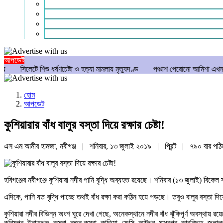
গণমাধ্যম
বিশেষ সংবাদ
সংগঠন
মুক্তমত
আপডেট
িশু ধর্ষণচেষ্টা ও হত্যা মামলায় মৃত্যুদণ্ড
পঞ্চাশ পেরোনো আমিশা এখনও ‘সিঙ্গেল’ থাক
হোম
আপডেট
কুশিয়ারার বাঁধ বালুর বস্তা দিয়ে রক্ষার চেষ্টা!
এস এম আমীর হামজা, নবীগঞ্জ | শনিবার, ১৩ জুলাই ২০১৯ |
প্রিন্ট
|
৭৯০ বার পঠ
হবিগঞ্জের নবীগঞ্জে কুশিয়ারা নদীর পানি বৃদ্ধি অব্যহত রয়েছে। শনিবার (১৩ জুলাই) বিকেল
এদিকে, পানি যত বৃদ্ধি পাচ্ছে তথই বাঁধ রক্ষা করা কঠিন হয়ে পড়ছে। তবুও বালুর বস্তা দিয়ে ব
কুশিয়ারা নদীর বিভিন্ন অংশ ঘুরে দেখা গেছে, অনেকস্থানে নদীর বাঁধ ঝুঁকিপূর্ণ অবস্থায় র
করিমপুর, ইনাতগঞ্জ, কসবা, নতুন কসবা, কাতিয়া, ফেসি, আটগর, মাধবপুর, কারনিছড়, জলালপ