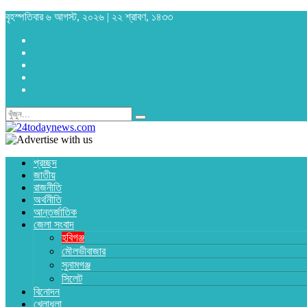
বৃহস্পতিবার ৬ আগস্ট, ২০২৬ | ২২ শ্রাবণ, ১৪৩৩
প্রচ্ছদ
জাতীয়
রাজনীতি
অর্থনীতি
আন্তর্জাতিক
জেলা সংবাদ
হবিগঞ্জ
মৌলভীবাজার
সুনামগঞ্জ
সিলেট
বিনোদন
খেলাধুলা