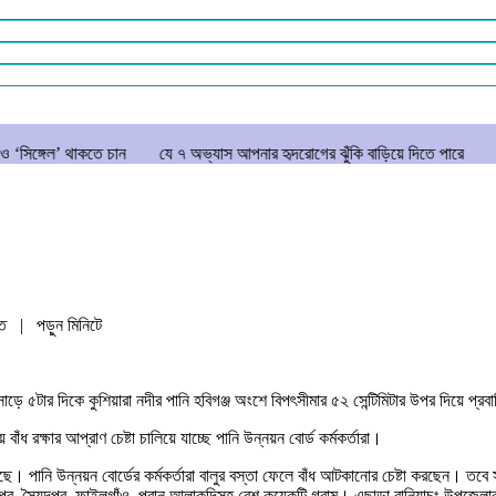
তে চান
যে ৭ অভ্যাস আপনার হৃদরোগের ঝুঁকি বাড়িয়ে দিতে পারে
সচিবালয় ঘেরাও
িত
| পড়ুন
মিনিটে
 সাড়ে ৫টার দিকে কুশিয়ারা নদীর পানি হবিগঞ্জ অংশে বিপৎসীমার ৫২ সেন্টিমিটার উপর দিয়ে প
াঁধ রক্ষার আপ্রাণ চেষ্টা চালিয়ে যাচ্ছে পানি উন্নয়ন বোর্ড কর্মকর্তারা।
য়েছে। পানি উন্নয়ন বোর্ডের কর্মকর্তারা বালুর বস্তা ফেলে বাঁধ আটকানোর চেষ্টা করছেন। তবে 
ুর, সৈয়দপুর, ফাইলগাঁও, পুরান আলাকন্দিসহ বেশ কয়েকটি গ্রাম। এছাড়া বানিয়াচং উপজেলার 