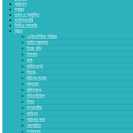
সারাদেশ
স্বাস্থ্য
তথ্য ও প্রযুক্তি
ফটোগ্যালারি
ভিডিও গ্যালারি
আরও
২৪টুডেনিউজ পরিবার
আইন আদালত
ইচ্ছে ঘুড়ি
ইসলাম
কৃষি
কবিতা-ছড়া
ফিচার
বিচিত্র সংবাদ
মুক্তমত
মুক্তিযুদ্ধ
লাইফস্টাইল
শিক্ষা
সম্পাদকীয়
সাহিত্য
পাঠকের কথা
আলোচিত
গণমাধ্যম