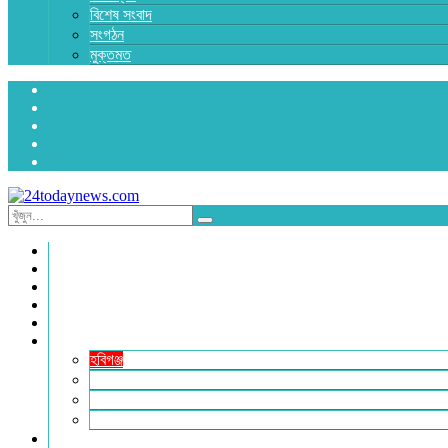
বিশেষ সংবাদ
সংগঠন
মুক্তমত
প্রচ্ছদ
জাতীয়
রাজনীতি
অর্থনীতি
আন্তর্জাতিক
জেলা সংবাদ
হবিগঞ্জ
মৌলভীবাজার
সুনামগঞ্জ
সিলেট
বিনোদন