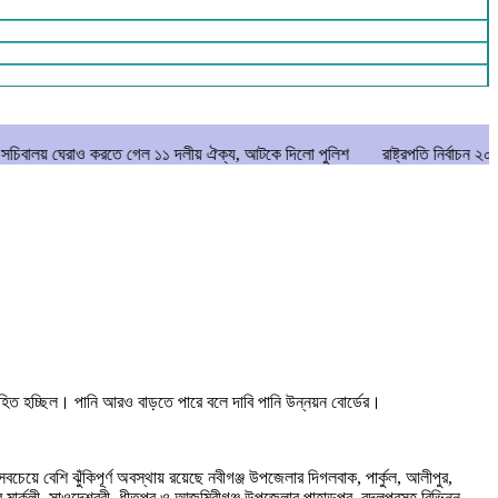
 করতে গেল ১১ দলীয় ঐক্য, আটকে দিলো পুলিশ
রাষ্ট্রপতি নির্বাচন ২০ আগস্ট
মান
্রবাহিত হচ্ছিল। পানি আরও বাড়তে পারে বলে দাবি পানি উন্নয়ন বোর্ডের।
সবচেয়ে বেশি ঝুঁকিপূর্ণ অবস্থায় রয়েছে নবীগঞ্জ উপজেলার দিগলবাক, পার্কুল, আলীপুর,
মার্কুলী, সাওদেশ্বরী, ধীতপুর ও আজমিরীগঞ্জ উপজেলার পাহাড়পুর, বদলপুরসহ বিভিন্ন