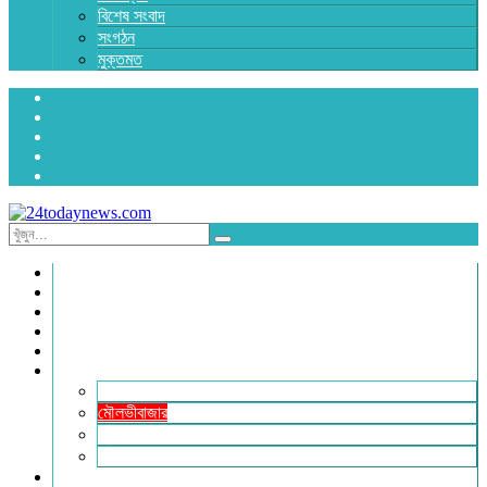
বিশেষ সংবাদ
সংগঠন
মুক্তমত
প্রচ্ছদ
জাতীয়
রাজনীতি
অর্থনীতি
আন্তর্জাতিক
জেলা সংবাদ
হবিগঞ্জ
মৌলভীবাজার
সুনামগঞ্জ
সিলেট
বিনোদন