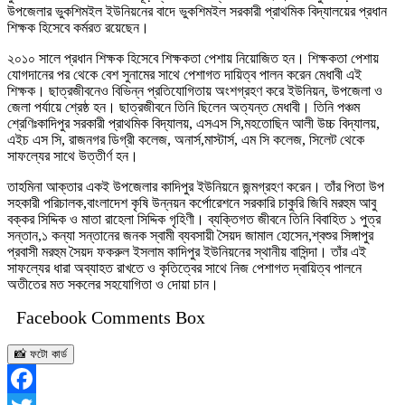
উপজেলার ভুকশিমইল ইউনিয়নের বাদে ভুকশিমইল সরকারী প্রাথমিক বিদ্যালয়ের প্রধান
শিক্ষক হিসেবে কর্মরত রয়েছেন।
২০১০ সালে প্রধান শিক্ষক হিসেবে শিক্ষকতা পেশায় নিয়োজিত হন। শিক্ষকতা পেশায়
যোগদানের পর থেকে বেশ সুনামের সাথে পেশাগত দায়িত্ব পালন করেন মেধাবী এই
শিক্ষক। ছাত্রজীবনেও বিভিন্ন প্রতিযোগিতায় অংশগ্রহণ করে ইউনিয়ন, উপজেলা ও
জেলা পর্যায়ে শ্রেষ্ঠ হন। ছাত্রজীবনে তিনি ছিলেন অত্যন্ত মেধাবী। তিনি পঞ্চম
শ্রেণিঃকাদিপুর সরকারী প্রাথমিক বিদ্যালয়, এসএস সি,মহতোছিন আলী উচ্চ বিদ্যালয়,
এইচ এস সি, রাজনগর ডিগ্রী কলেজ, অনার্স,মাস্টার্স, এম সি কলেজ, সিলেট থেকে
সাফল্যের সাথে উত্তীর্ণ হন।
তাহমিনা আক্তার একই উপজেলার কাদিপুর ইউনিয়নে জন্মগ্রহণ করেন। তাঁর পিতা উপ
সহকারী পরিচালক,বাংলাদেশ কৃষি উন্নয়ন কর্পোরেশনে সরকারি চাকুরি জিবি মরহুম আবু
বক্কর সিদ্দিক ও মাতা রাহেলা সিদ্দিক গৃহিণী। ব্যক্তিগত জীবনে তিনি বিবাহিত ১ পুত্র
সন্তান,১ কন্যা সন্তানের জনক স্বামী ব্যবসায়ী সৈয়দ জামাল হোসেন,শ্বশুর সিঙ্গাপুর
প্রবাসী মরহুম সৈয়দ ফকরুল ইসলাম কাদিপুর ইউনিয়নের স্থানীয় বাসিন্দা। তাঁর এই
সাফল্যের ধারা অব্যাহত রাখতে ও কৃতিত্বের সাথে নিজ পেশাগত দ্বায়িত্ব পালনে
অতীতের মত সকলের সহযোগিতা ও দোয়া চান।
Facebook Comments Box
📸 ফটো কার্ড