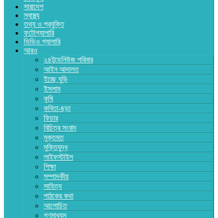
সারাদেশ
স্বাস্থ্য
তথ্য ও প্রযুক্তি
ফটোগ্যালারি
ভিডিও গ্যালারি
আরও
২৪টুডেনিউজ পরিবার
আইন আদালত
ইচ্ছে ঘুড়ি
ইসলাম
কৃষি
কবিতা-ছড়া
ফিচার
বিচিত্র সংবাদ
মুক্তমত
মুক্তিযুদ্ধ
লাইফস্টাইল
শিক্ষা
সম্পাদকীয়
সাহিত্য
পাঠকের কথা
আলোচিত
গণমাধ্যম