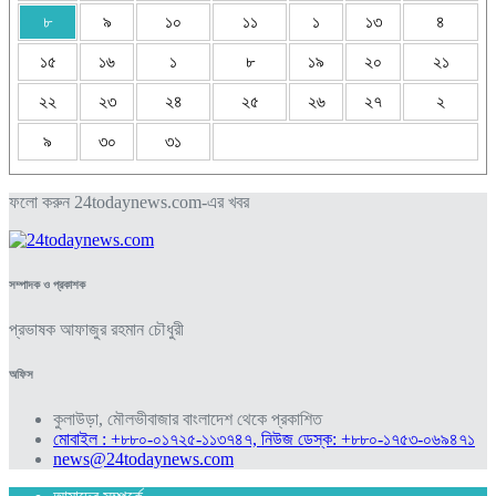
৮
৯
১০
১১
১
১৩
৪
১৫
১৬
১
৮
১৯
২০
২১
২২
২৩
২৪
২৫
২৬
২৭
২
৯
৩০
৩১
ফলো করুন 24todaynews.com-এর খবর
সম্পাদক ও প্রকাশক
প্রভাষক আফাজুর রহমান চৌধুরী
অফিস
কুলাউড়া, মৌলভীবাজার বাংলাদেশ থেকে প্রকাশিত
মোবাইল : +৮৮০-০১৭২৫-১১৩৭৪৭, নিউজ ডেস্ক: +৮৮০-১৭৫৩-০৬৯৪৭১
news@24todaynews.com