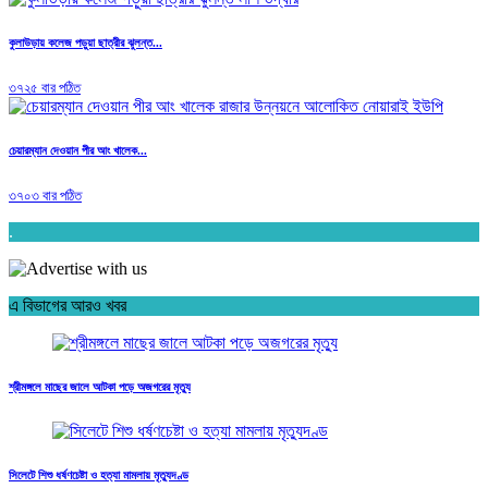
কুলাউড়ায় কলেজ পড়ুয়া ছাত্রীর ঝুলন্ত...
৩৭২৫ বার পঠিত
চেয়ারম্যান দেওয়ান পীর আং খালেক...
৩৭০৩ বার পঠিত
.
এ বিভাগের আরও খবর
শ্রীমঙ্গলে মাছের জালে আটকা পড়ে অজগরের মৃত্যু
সিলেটে শিশু ধর্ষণচেষ্টা ও হত্যা মামলায় মৃত্যুদণ্ড