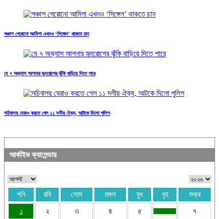
পঞ্চাশ পেরোনো আমিশা এখনও ‘সিঙ্গেল’ থাকতে চান
যে ৭ অভ্যাস আপনার হৃদরোগের ঝুঁকি বাড়িয়ে দিতে পারে
সচিবালয় ঘেরাও করতে গেল ১১ দলীয় ঐক্য, আটকে দিলো পুলিশ
আর্কাইভ ক্যালেন্ডার
শনি
রবি
সোম
মঙ্গল
বুধ
বৃহ
শুক্র
১
২
৩
৪
৫
৭