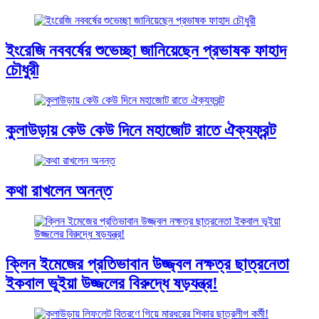
ইংরেজি নববর্ষের শুভেচ্ছা জানিয়েছেন প্রভাষক ফাহাদ
চৌধুরী
কুলাউড়ায় কেউ কেউ দিনে মহাজোট রাতে ঐক্যফ্রন্ট
কথা রাখলেন অনন্ত
ক্লিন ইমেজের প্রতিভাবান উজ্জ্বল নক্ষত্র ছাত্রনেতা
ইকবাল ভূইয়া উজ্জলের বিরুদ্ধে ষড়যন্ত্র!