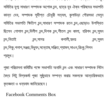
সমিতির যুগ্ম সাধারণ সম্পাদক অশোক চন্দ, ছাত্র যুব ঐক্য পরিষদের সভাপতি
কান্ত দেব, সম্পাদক সুদীপ্ত চৌধুরী সত্যম, কুলাউড়া পৌরসভা সেলুন
সমিতির সভাপতি ক্ষিতিশ চন্দ,সাধারণ সম্পাদক রতন চন্দ,এছাড়াও উপস্থিত
ছিলেন গোপাল চন্দ,দিলীপ চন্দ,দিপক চন্দ,শীতল চন্দ কালা, হরিপদ চন্দ,সুমন
চন্দ,নিতাই চন্দ,সাগর কপালী,হৃদয় চন্দ,সুবল
চন্দ,পিকু,পলাশ,সঞ্জয়,বিধ্যুৎ,সন্তোষ,সঞ্জিত,শ্যামল,সাওন,রিংকু,শিপন
প্রমুখ।
পূজা পরিচালনা কমিটির পক্ষে সভাপতি অনাদি চন্দ এবং সাধারণ সম্পাদক লিটন
বৈদ্য লিটু বিশ্বকর্মা পূজা সুষ্ঠুভাবে সম্পন্ন করায় সকলকে আন্তরিকভাবে
কৃতজ্ঞতা ও ধন্যবাদ জানিয়েছেন।
Facebook Comments Box