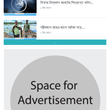
ফিফার বিশ্বকাপ বয়কটের সিদ্ধান্তে অটল...
২ দিন আগে
শ্রীমঙ্গলে মাছের জালে আটকা পড়ে...
২ দিন আগে
.
সিলেটে শিশু ধর্ষণচেষ্টা ও হত্যা...
২ দিন আগে
পঞ্চাশ পেরোনো আমিশা এখনও ‘সিঙ্গেল’...
২ দিন আগে
যে ৭ অভ্যাস আপনার হৃদরোগের...
২ দিন আগে