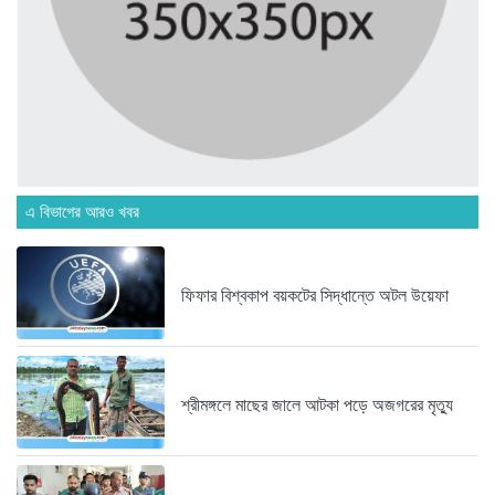
সচিবালয় ঘেরাও করতে গেল ১১...
২ দিন আগে
রাষ্ট্রপতি নির্বাচন ২০ আগস্ট
২ দিন আগে
এ বিভাগের আরও খবর
মানিকগঞ্জে পাটের ভরা মৌসুম, ব্যস্ত...
১ সপ্তাহ আগে
ফিফার বিশ্বকাপ বয়কটের সিদ্ধান্তে অটল উয়েফা
দৃষ্টিশক্তির জন্য আল্লাহর কৃতজ্ঞতা প্রকাশ...
১ সপ্তাহ আগে
শ্রীমঙ্গলে মাছের জালে আটকা পড়ে অজগরের মৃত্যু