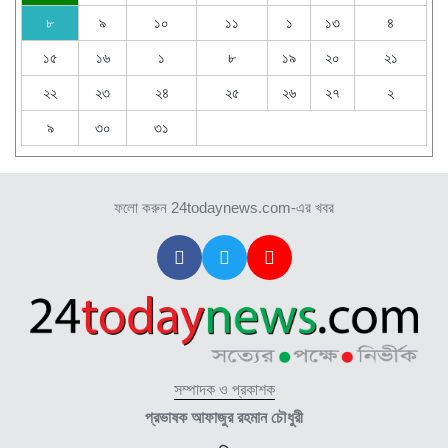
৮
৯
১০
১১
১
১৩
৪
১৫
১৬
১
৮
১৯
২০
২১
২২
২৩
২৪
২৫
২৬
২৭
২
৯
৩০
৩১
ফলো করুন 24todaynews.com-এর খবর
সম্পাদক ও প্রকাশক
প্রভাষক আফাজুর রহমান চৌধুরী