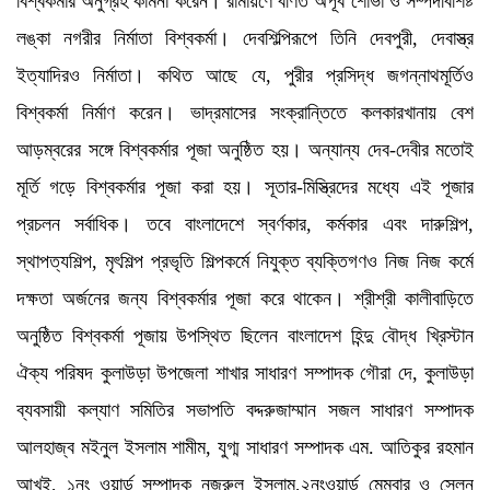
বিশ্বকর্মার অনুগ্রহ কামনা করেন। রামায়ণে বর্ণিত অপূর্ব শোভা ও সম্পদবিশিষ্ট
লঙ্কা নগরীর নির্মাতা বিশ্বকর্মা। দেবশিল্পিরূপে তিনি দেবপুরী, দেবাস্ত্র
ইত্যাদিরও নির্মাতা। কথিত আছে যে, পুরীর প্রসিদ্ধ জগন্নাথমূর্তিও
বিশ্বকর্মা নির্মাণ করেন। ভাদ্রমাসের সংক্রান্তিতে কলকারখানায় বেশ
আড়ম্বরের সঙ্গে বিশ্বকর্মার পূজা অনুষ্ঠিত হয়। অন্যান্য দেব-দেবীর মতোই
মূর্তি গড়ে বিশ্বকর্মার পূজা করা হয়। সূতার-মিস্ত্রিদের মধ্যে এই পূজার
প্রচলন সর্বাধিক। তবে বাংলাদেশে স্বর্ণকার, কর্মকার এবং দারুশিল্প,
স্থাপত্যশিল্প, মৃৎশিল্প প্রভৃতি শিল্পকর্মে নিযুক্ত ব্যক্তিগণও নিজ নিজ কর্মে
দক্ষতা অর্জনের জন্য বিশ্বকর্মার পূজা করে থাকেন। শ্রীশ্রী কালীবাড়িতে
অনুষ্ঠিত বিশ্বকর্মা পূজায় উপস্থিত ছিলেন বাংলাদেশ হিন্দু বৌদ্ধ খ্রিস্টান
ঐক্য পরিষদ কুলাউড়া উপজেলা শাখার সাধারণ সম্পাদক গৌরা দে, কুলাউড়া
ব্যবসায়ী কল্যাণ সমিতির সভাপতি বদ্দরুজাম্মান সজল সাধারণ সম্পাদক
আলহাজ্ব মইনুল ইসলাম শামীম, যুগ্ম সাধারণ সম্পাদক এম. আতিকুর রহমান
আখই, ১নং ওয়ার্ড সম্পাদক নজরুল ইসলাম,২নংওয়ার্ড মেম্বার ও সেলুন