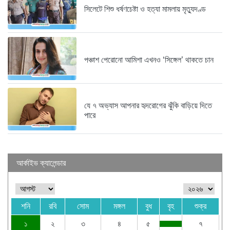
সিলেটে শিশু ধর্ষণচেষ্টা ও হত্যা মামলায় মৃত্যুদণ্ড
পঞ্চাশ পেরোনো আমিশা এখনও ‘সিঙ্গেল’ থাকতে চান
যে ৭ অভ্যাস আপনার হৃদরোগের ঝুঁকি বাড়িয়ে দিতে
পারে
আর্কাইভ ক্যালেন্ডার
শনি
রবি
সোম
মঙ্গল
বুধ
বৃহ
শুক্র
১
২
৩
৪
৫
৭