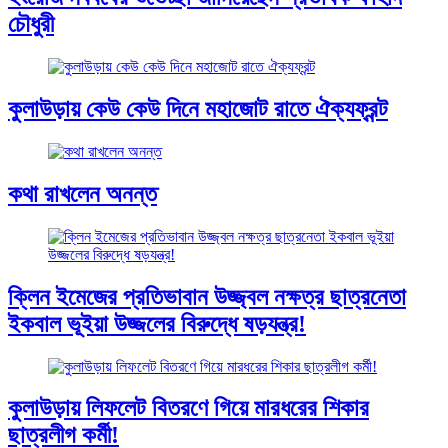
চৌধুরী
কুলাউড়ায় কেউ কেউ দিনে মহাজোট রাতে ঐক্যফ্রন্ট
কথা রাখলেন অনন্ত
ক্লিন ইমেজের প্রতিভাবান উজ্জ্বল নক্ষত্র ছাত্রনেতা
ইকবাল ভূইয়া উজ্জলের বিরুদ্ধে ষড়যন্ত্র!
কুলাউড়ায় লিফলেট বিতরণে গিয়ে মারধরের শিকার
ছাত্রলীগ কর্মী!