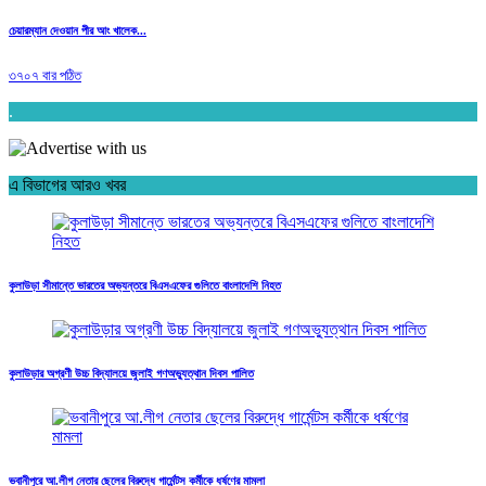
চেয়ারম্যান দেওয়ান পীর আং খালেক...
৩৭০৭ বার পঠিত
.
এ বিভাগের আরও খবর
কুলাউড়া সীমান্তে ভারতের অভ্যন্তরে বিএসএফের গুলিতে বাংলাদেশি নিহত
কুলাউড়ার অগ্রণী উচ্চ বিদ্যালয়ে জুলাই গণঅভ্যুত্থান দিবস পালিত
ভবানীপুরে আ.লীগ নেতার ছেলের বিরুদ্ধে গার্মেন্টস কর্মীকে ধর্ষণের মামলা