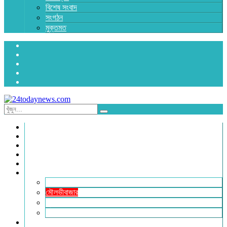
বিশেষ সংবাদ
সংগঠন
মুক্তমত
প্রচ্ছদ
জাতীয়
রাজনীতি
অর্থনীতি
আন্তর্জাতিক
জেলা সংবাদ
হবিগঞ্জ
মৌলভীবাজার
সুনামগঞ্জ
সিলেট
বিনোদন