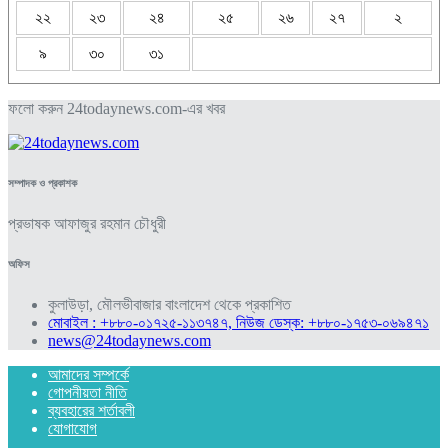
২২
২৩
২৪
২৫
২৬
২৭
২
৯
৩০
৩১
ফলো করুন 24todaynews.com-এর খবর
সম্পাদক ও প্রকাশক
প্রভাষক আফাজুর রহমান চৌধুরী
অফিস
কুলাউড়া, মৌলভীবাজার বাংলাদেশ থেকে প্রকাশিত
মোবাইল : +৮৮০-০১৭২৫-১১৩৭৪৭, নিউজ ডেস্ক: +৮৮০-১৭৫৩-০৬৯৪৭১
news@24todaynews.com
আমাদের সম্পর্কে
গোপনীয়তা নীতি
ব্যবহারের শর্তাবলী
যোগাযোগ