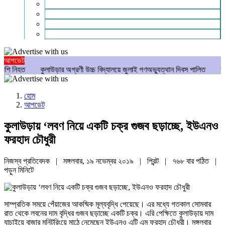
গণমাধ্যম
বিশেষ সংবাদ
সংগঠন
মুক্তমত
আপডেট
কুলাউড়ার অগ্রণী উচ্চ বিদ্যালয়ে জুলাই গণঅভ্যুত্থান দিবস পালিত
ভবানীপুরে আ.ল
হোম
আপডেট
কুলাউড়ায় ‘লবণ নিয়ে একটি চক্র গুজব ছড়াচ্ছে, ইউএনও
ফরহাদ চৌধুরী
নিজস্ব প্রতিবেদক | মঙ্গলবার, ১৯ নভেম্বর ২০১৯ |
প্রিন্ট
|
৭৬৮ বার পঠিত
|
পড়ুন
মিনিটে
সাম্প্রতিক সময়ে পেঁয়াজের আকষ্মিক মূল্যবৃদ্ধি পেয়েছে। এর মধ্যে গতকাল সোমবার
রাত থেকে লবনের দাম বৃদ্ধির গুজব ছড়াচ্ছে একটি চক্র। এরি পেক্ষিতে কুলাউড়ায় দাম
যাচাইয়ে বাজার মনিটরিংয়ে মাঠে নেমেছেন ইউএনও এটি এম ফরহাদ চৌধুরী। মঙ্গলবার