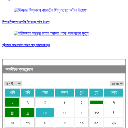
ফিফার বিশ্বকাপ বয়কটের সিদ্ধান্তে অটল উয়েফা
শ্রীমঙ্গলে মাছের জালে আটকা পড়ে অজগরের মৃত্যু
আর্কাইভ ক্যালেন্ডার
শনি
রবি
সোম
মঙ্গল
বুধ
বৃহ
শুক্র
১
২
৩
৪
৫
৭
৮
৯
১০
১১
১
১৩
৪
১৫
১৬
১
৮
১৯
২০
২১