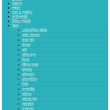
সারাদেশ
স্বাস্থ্য
তথ্য ও প্রযুক্তি
ফটোগ্যালারি
ভিডিও গ্যালারি
আরও
২৪টুডেনিউজ পরিবার
আইন আদালত
ইচ্ছে ঘুড়ি
ইসলাম
কৃষি
কবিতা-ছড়া
ফিচার
বিচিত্র সংবাদ
মুক্তমত
মুক্তিযুদ্ধ
লাইফস্টাইল
শিক্ষা
সম্পাদকীয়
সাহিত্য
পাঠকের কথা
আলোচিত
গণমাধ্যম